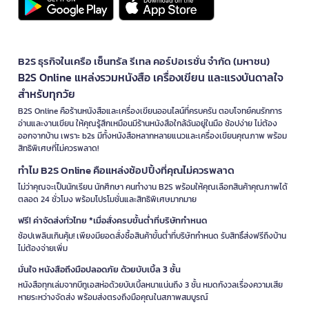
B2S ธุรกิจในเครือ เซ็นทรัล รีเทล คอร์ปอเรชั่น จำกัด (มหาชน)
B2S Online แหล่งรวมหนังสือ เครื่องเขียน และแรงบันดาลใจ
สำหรับทุกวัย
B2S Online คือร้านหนังสือและเครื่องเขียนออนไลน์ที่ครบครัน ตอบโจทย์คนรักการ
อ่านและงานเขียน ให้คุณรู้สึกเหมือนมีร้านหนังสือใกล้ฉันอยู่ในมือ ช้อปง่าย ไม่ต้อง
ออกจากบ้าน เพราะ b2s มีทั้งหนังสือหลากหลายแนวและเครื่องเขียนคุณภาพ พร้อม
สิทธิพิเศษที่ไม่ควรพลาด!
ทำไม B2S Online คือแหล่งช้อปปิ้งที่คุณไม่ควรพลาด
ไม่ว่าคุณจะเป็นนักเรียน นักศึกษา คนทำงาน B2S พร้อมให้คุณเลือกสินค้าคุณภาพได้
ตลอด 24 ชั่วโมง พร้อมโปรโมชั่นและสิทธิพิเศษมากมาย
ฟรี! ค่าจัดส่งทั่วไทย *เมื่อสั่งครบขั้นต่ำที่บริษัทกำหนด
ช้อปเพลินเกินคุ้ม! เพียงมียอดสั่งซื้อสินค้าขั้นต่ำที่บริษัทกำหนด รับสิทธิ์ส่งฟรีถึงบ้าน
ไม่ต้องจ่ายเพิ่ม
มั่นใจ หนังสือถึงมือปลอดภัย ด้วยบับเบิ้ล 3 ชั้น
หนังสือทุกเล่มจากบีทูเอสห่อด้วยบับเบิ้ลหนาแน่นถึง 3 ชั้น หมดกังวลเรื่องความเสีย
หายระหว่างจัดส่ง พร้อมส่งตรงถึงมือคุณในสภาพสมบูรณ์