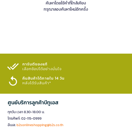
ค้นหาโดยใช้คำที่ใกล้เคียง
กรุณาลองค้นหาใหม่อีกครั้ง
การันตีของแท้
เลือกช้อปได้อย่างมั่นใจ​
คืนสินค้าได้ภายใน 14 วัน
หลังได้รับสินค้า*
ศูนย์บริการลูกค้าบีทูเอส
ทุกวัน เวลา 8.30-18.00 น.
โทรศัพท์: 02-115-0999
อีเมล:
b2sonlineshopping@b2s.co.th