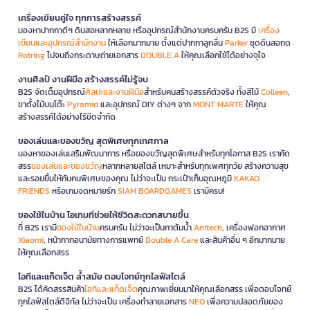
เครื่องเขียนคู่ใจ ทุกการสร้างสรรค์
มองหาปากกาดีๆ ดินสอหลากหลาย หรืออุปกรณ์สำนักงานครบครัน B2S มี
เครื่อง
เขียนและอุปกรณ์สำนักงาน
ให้เลือกมากมาย ตั้งแต่ปากกาลูกลื่น
Parker
ชุดดินสอกด
Rotring
ไปจนถึงกระดาษถ่ายเอกสาร
DOUBLE A
ให้คุณเลือกใช้ได้อย่างจุใจ
งานศิลป์ งานฝีมือ สร้างสรรค์ไม่รู้จบ
B2S จัดเต็มอุปกรณ์
ศิลปะและงานฝีมือ
สำหรับคนสร้างสรรค์ตัวจริง ทั้งสีไม้
Colleen
,
ขาตั้งไม้บนโต๊ะ
Pyramid
และอุปกรณ์ DIY ต่างๆ จาก
MONT MARTE
ให้คุณ
สร้างสรรค์ได้อย่างไร้ขีดจำกัด
ของเล่นและของขวัญ สุดพิเศษทุกเทศกาล
มองหาของเล่นเสริมพัฒนาการ หรือของขวัญสุดพิเศษสำหรับทุกโอกาส B2S เราคัด
สรร
ของเล่นและของขวัญ
หลากหลายสไตล์ เหมาะสำหรับทุกเพศทุกวัย สร้างความสุข
และรอยยิ้มให้กับคนพิเศษของคุณ ไม่ว่าจะเป็น กระเป๋าเก็บอุณหภูมิ
KAKAO
FRIENDS
หรือเกมจดหมายรัก
SIAM BOARDGAMES
เรามีครบ!
ของใช้ในบ้าน ไอเทมที่ช่วยให้ชีวิตสะดวกสบายขึ้น
ที่ B2S เรามี
ของใช้ในบ้าน
ครบครัน ไม่ว่าจะเป็นกาต้มน้ำ
Anitech
, เครื่องฟอกอากาศ
Xiaomi
, หน้ากากอนามัยทางการแพทย์
Double A Care
และสินค้าอื่น ๆ อีกมากมาย
ให้คุณเลือกสรร
ไอทีและแก็ดเจ็ต ล้ำสมัย ตอบโจทย์ทุกไลฟ์สไตล์
B2S ได้คัดสรรสินค้า
ไอทีและแก็ดเจ็ต
คุณภาพเยี่ยมมาให้คุณเลือกสรร เพื่อตอบโจทย์
ทุกไลฟ์สไตล์ดิจิทัล ไม่ว่าจะเป็น เครื่องทำลายเอกสาร
NEO
เพื่อความปลอดภัยของ