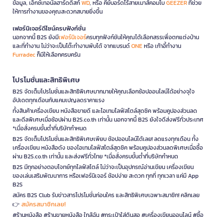
ข้อมูล, เอ็กซ์เทอนัลฮาร์ดดิสก์
WD
, หรือ คีย์บอร์ดไร้สายเมาส์คอมโบ
GEEZER
ที่ช่วย
ให้การทำงานของคุณสะดวกสบายยิ่งขึ้น
เฟอร์นิเจอร์ดีไซน์ครบฟังก์ชั่น
นอกจากนี้ B2S ยังมี
เฟอร์นิเจอร์
ครบทุกฟังก์ชันให้คุณได้เลือกสรรเพื่อตกแต่งบ้าน
และที่ทำงาน ไม่ว่าจะเป็นโต๊ะทำงานพับได้ จากแบรนด์
ONE
หรือ เก้าอี้ทำงาน
Furradec
ก็มีให้เลือกครบครัน
โปรโมชั่นและสิทธิพิเศษ
B2S จัดเต็มโปรโมชั่นและสิทธิพิเศษมากมายให้คุณเลือกช้อปออนไลน์ได้อย่างจุใจ
อัปเดตทุกเดือนกับแคมเปญลดราคาแรง
ทั้งสินค้าเครื่องเขียน หนังสือขายดี และไอเทมไลฟ์สไตล์สุดชิค พร้อมคูปองส่วนลด
และดีลพิเศษเมื่อช้อปผ่าน B2S.co.th เท่านั้น นอกจากนี้ B2S ยังใจดีส่งฟรีทั่วประเทศ
*เมื่อสั่งครบขั้นต่ำที่บริษัทกำหนด
B2S จัดเต็มโปรโมชั่นและสิทธิพิเศษเพียบ ช้อปออนไลน์ได้เลย! ลดแรงทุกเดือน ทั้ง
เครื่องเขียน หนังสือดัง ของไอเทมไลฟ์สไตล์สุดชิค พร้อมคูปองส่วนลดพิเศษเมื่อซื้อ
ผ่าน B2S.co.th เท่านั้น และส่งฟรีทั่วไทย *เมื่อสั่งครบขั้นต่ำที่บริษัทกำหนด
B2S มีทุกอย่างตอบโจทย์ทุกไลฟ์สไตล์ ไม่ว่าจะเป็นอุปกรณ์อ่านเขียน เครื่องเขียน
ของเล่นเสริมพัฒนาการ หรือเฟอร์นิเจอร์ ช้อปง่าย สะดวก ทุกที่ ทุกเวลา แค่มี App
B2S
สมัคร B2S Club รับข่าวสารโปรโมชั่นก่อนใคร และสิทธิพิเศษเฉพาะสมาชิก! คลิกเลย
สมัครสมาชิกเลย!
👉
#ร้านหนังสือ #ร้านขายหนังสือ ใกล้ฉัน #กระเป๋าใส่ดินสอ #เครื่องเขียนออนไลน์ #ซื้อ