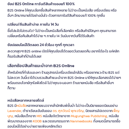
ช้อป B2S Online การันตีสินค้าของแท้ 100%
B2S Online ให้คุณเลือกซื้อสินค้าหลากหลาย ไม่ว่าจะเป็นหนังสือ เครื่องเขียน หรือ
อื่นๆ อีกมากมายได้อย่างมั่นใจ ด้วยการการันตีสินค้าของแท้ 100% ทุกชิ้น
เปลี่ยน/คืนสินค้าง่าย ภายใน 14 วัน
ซื้อไปแล้วไม่ตรงใจ? ไม่ว่าจะเป็นหนังสือที่เลือกผิด หรือสินค้ามีปัญหา คุณสามารถ
เปลี่ยนหรือคืนสินค้าได้ง่าย ๆ ภายใน 14 วันนับจากวันที่ได้รับสินค้า
ช้อปออนไลน์ได้ตลอด 24 ชั่วโมง ทุกที่ ทุกเวลา
สะดวกสุดๆ! B2S online เปิดให้คุณช้อปได้ตลอดวันตลอดคืน อยากได้อะไร แค่คลิก
ก็รอรับสินค้าที่บ้านได้เลย!
เลือกช้อปสินค้าแนะนำจาก B2S Online
สำหรับใครที่กำลังมองหา ร้านอุปกรณ์เครื่องเขียนใกล้ฉัน หรืออยากแวะร้าน B2S แต่
ไม่สะดวก วันนี้เราได้รวบรวมสินค้าแนะนำจาก B2S Online มาให้คุณเลือกสรรได้ง่ายๆ
พร้อมตอบโจทย์ทุกไลฟ์สไตล์ ไม่ว่าคุณจะมองหา ร้านขายหนังสือ หรือสินค้าอื่นๆ
ก็ตาม
หนังสือหลากหลายสไตล์
B2S มี
หนังสือ
หลากหลายแนวจากสำนักพิมพ์ชั้นนำ ไม่ว่าจะเป็นนิยายยอดนิยมอย่าง
Lavender
, ตำราเรียนเข้มข้นของ
ดร. ศุภวัฒน์ พุกเจริญ
, นิตยสารอัปเดตจาก
เพ็ญ
บุญ
, หนังสือเด็กจาก
MIS
หนังสือจิตวิทยาจาก
Mugunghwa Publishing
, หนังสือ
พัฒนาตนเองจาก
KOOB
และวรรณกรรมจาก
Nanmeebooks
ทั้งหมดนี้สามารถซื้อ
ออนไลน์ได้อย่างง่ายดายเพียงคลิกเดียว