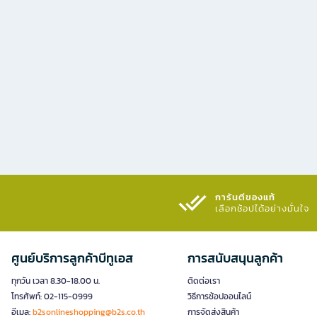
การันตีของแท้
เลือกช้อปได้อย่างมั่นใจ​
ศูนย์บริการลูกค้าบีทูเอส
การสนับสนุนลูกค้า
ทุกวัน เวลา 8.30-18.00 น.
ติดต่อเรา
โทรศัพท์: 02-115-0999
วิธีการช้อปออนไลน์
อีเมล:
b2sonlineshopping@b2s.co.th
การจัดส่งสินค้า