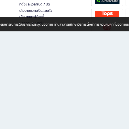
ที่ตั้งและเวลาเปิด / ปิด
นโยบายความเป็นส่วนตัว
นโยบายการใช้คุกกี้
นักลงทุนสัมพันธ์
อประสบการณ์การใช้บริการที่ดีที่สุดของท่าน ท่านสามารถศึกษาวิธีการตั้งค่าการควบคุมคุกกี้ของท่าน
ทุกวัย
ขียน ให้คุณรู้สึกเหมือนมีร้านหนังสือใกล้ฉันอยู่ในมือ ช้อปง่าย ไม่ต้องออกจากบ้าน เพราะ b2
 ชั่วโมง พร้อมโปรโมชั่นและสิทธิพิเศษมากมาย