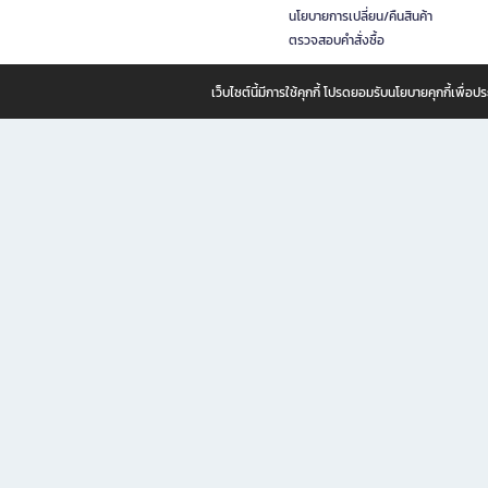
นโยบายการเปลี่ยน/คืนสินค้า
ตรวจสอบคำสั่งซื้อ
เว็บไซต์นี้มีการใช้คุกกี้ โปรดยอมรับนโยบายคุกกี้เพื่
B2S ธุรกิจในเครือ เซ็นทรัล รีเทล คอร์ปอเรชั่น จำกัด (มหาชน)
B2S Online แหล่งรวมหนังสือ เครื่องเขียน และแรงบันดาลใจสำหรับ
B2S Online คือร้านหนังสือและเครื่องเขียนออนไลน์ที่ครบครัน ตอบโจทย์คนรักการอ่านและงานเ
ทำไม B2S Online คือแหล่งช้อปปิ้งที่คุณไม่ควรพลาด
ไม่ว่าคุณจะเป็นนักเรียน นักศึกษา คนทำงาน B2S พร้อมให้คุณเลือกสินค้าคุณภาพได้ตลอด 24