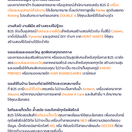
มองหาปากกาดีๆ ดินสอหลากหลาย หรืออุปกรณ์สำนักงานครบครัน B2S มี
เครื่อง
เขียนและอุปกรณ์สำนักงาน
ให้เลือกมากมาย ตั้งแต่ปากกาลูกลื่น
Parker
ชุดดินสอกด
Rotring
ไปจนถึงกระดาษถ่ายเอกสาร
DOUBLE A
ให้คุณเลือกใช้ได้อย่างจุใจ
งานศิลป์ งานฝีมือ สร้างสรรค์ไม่รู้จบ
B2S จัดเต็มอุปกรณ์
ศิลปะและงานฝีมือ
สำหรับคนสร้างสรรค์ตัวจริง ทั้งสีไม้
Colleen
,
ขาตั้งไม้บนโต๊ะ
Pyramid
และอุปกรณ์ DIY ต่างๆ จาก
MONT MARTE
ให้คุณ
สร้างสรรค์ได้อย่างไร้ขีดจำกัด
ของเล่นและของขวัญ สุดพิเศษทุกเทศกาล
มองหาของเล่นเสริมพัฒนาการ หรือของขวัญสุดพิเศษสำหรับทุกโอกาส B2S เราคัด
สรร
ของเล่นและของขวัญ
หลากหลายสไตล์ เหมาะสำหรับทุกเพศทุกวัย สร้างความสุข
และรอยยิ้มให้กับคนพิเศษของคุณ ไม่ว่าจะเป็น กระเป๋าเก็บอุณหภูมิ
KAKAO
FRIENDS
หรือเกมจดหมายรัก
SIAM BOARDGAMES
เรามีครบ!
ของใช้ในบ้าน ไอเทมที่ช่วยให้ชีวิตสะดวกสบายขึ้น
ที่ B2S เรามี
ของใช้ในบ้าน
ครบครัน ไม่ว่าจะเป็นกาต้มน้ำ
Anitech
, เครื่องฟอกอากาศ
Xiaomi
, หน้ากากอนามัยทางการแพทย์
Double A Care
และสินค้าอื่น ๆ อีกมากมาย
ให้คุณเลือกสรร
ไอทีและแก็ดเจ็ต ล้ำสมัย ตอบโจทย์ทุกไลฟ์สไตล์
B2S ได้คัดสรรสินค้า
ไอทีและแก็ดเจ็ต
คุณภาพเยี่ยมมาให้คุณเลือกสรร เพื่อตอบโจทย์
ทุกไลฟ์สไตล์ดิจิทัล ไม่ว่าจะเป็น เครื่องทำลายเอกสาร
NEO
เพื่อความปลอดภัยของ
ข้อมูล, เอ็กซ์เทอนัลฮาร์ดดิสก์
WD
, หรือ คีย์บอร์ดไร้สายเมาส์คอมโบ
GEEZER
ที่ช่วย
ให้การทำงานของคุณสะดวกสบายยิ่งขึ้น