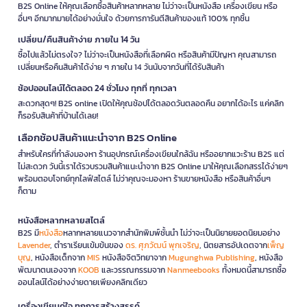
B2S Online ให้คุณเลือกซื้อสินค้าหลากหลาย ไม่ว่าจะเป็นหนังสือ เครื่องเขียน หรือ
อื่นๆ อีกมากมายได้อย่างมั่นใจ ด้วยการการันตีสินค้าของแท้ 100% ทุกชิ้น
เปลี่ยน/คืนสินค้าง่าย ภายใน 14 วัน
ซื้อไปแล้วไม่ตรงใจ? ไม่ว่าจะเป็นหนังสือที่เลือกผิด หรือสินค้ามีปัญหา คุณสามารถ
เปลี่ยนหรือคืนสินค้าได้ง่าย ๆ ภายใน 14 วันนับจากวันที่ได้รับสินค้า
ช้อปออนไลน์ได้ตลอด 24 ชั่วโมง ทุกที่ ทุกเวลา
สะดวกสุดๆ! B2S online เปิดให้คุณช้อปได้ตลอดวันตลอดคืน อยากได้อะไร แค่คลิก
ก็รอรับสินค้าที่บ้านได้เลย!
เลือกช้อปสินค้าแนะนำจาก B2S Online
สำหรับใครที่กำลังมองหา ร้านอุปกรณ์เครื่องเขียนใกล้ฉัน หรืออยากแวะร้าน B2S แต่
ไม่สะดวก วันนี้เราได้รวบรวมสินค้าแนะนำจาก B2S Online มาให้คุณเลือกสรรได้ง่ายๆ
พร้อมตอบโจทย์ทุกไลฟ์สไตล์ ไม่ว่าคุณจะมองหา ร้านขายหนังสือ หรือสินค้าอื่นๆ
ก็ตาม
หนังสือหลากหลายสไตล์
B2S มี
หนังสือ
หลากหลายแนวจากสำนักพิมพ์ชั้นนำ ไม่ว่าจะเป็นนิยายยอดนิยมอย่าง
Lavender
, ตำราเรียนเข้มข้นของ
ดร. ศุภวัฒน์ พุกเจริญ
, นิตยสารอัปเดตจาก
เพ็ญ
บุญ
, หนังสือเด็กจาก
MIS
หนังสือจิตวิทยาจาก
Mugunghwa Publishing
, หนังสือ
พัฒนาตนเองจาก
KOOB
และวรรณกรรมจาก
Nanmeebooks
ทั้งหมดนี้สามารถซื้อ
ออนไลน์ได้อย่างง่ายดายเพียงคลิกเดียว
เครื่องเขียนคู่ใจ ทุกการสร้างสรรค์