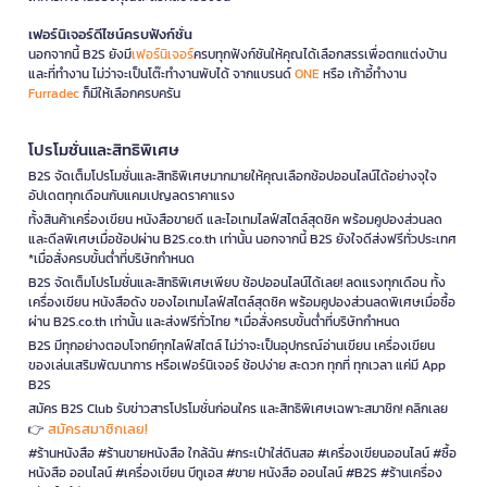
เฟอร์นิเจอร์ดีไซน์ครบฟังก์ชั่น
นอกจากนี้ B2S ยังมี
เฟอร์นิเจอร์
ครบทุกฟังก์ชันให้คุณได้เลือกสรรเพื่อตกแต่งบ้าน
และที่ทำงาน ไม่ว่าจะเป็นโต๊ะทำงานพับได้ จากแบรนด์
ONE
หรือ เก้าอี้ทำงาน
Furradec
ก็มีให้เลือกครบครัน
โปรโมชั่นและสิทธิพิเศษ
B2S จัดเต็มโปรโมชั่นและสิทธิพิเศษมากมายให้คุณเลือกช้อปออนไลน์ได้อย่างจุใจ
อัปเดตทุกเดือนกับแคมเปญลดราคาแรง
ทั้งสินค้าเครื่องเขียน หนังสือขายดี และไอเทมไลฟ์สไตล์สุดชิค พร้อมคูปองส่วนลด
และดีลพิเศษเมื่อช้อปผ่าน B2S.co.th เท่านั้น นอกจากนี้ B2S ยังใจดีส่งฟรีทั่วประเทศ
*เมื่อสั่งครบขั้นต่ำที่บริษัทกำหนด
B2S จัดเต็มโปรโมชั่นและสิทธิพิเศษเพียบ ช้อปออนไลน์ได้เลย! ลดแรงทุกเดือน ทั้ง
เครื่องเขียน หนังสือดัง ของไอเทมไลฟ์สไตล์สุดชิค พร้อมคูปองส่วนลดพิเศษเมื่อซื้อ
ผ่าน B2S.co.th เท่านั้น และส่งฟรีทั่วไทย *เมื่อสั่งครบขั้นต่ำที่บริษัทกำหนด
B2S มีทุกอย่างตอบโจทย์ทุกไลฟ์สไตล์ ไม่ว่าจะเป็นอุปกรณ์อ่านเขียน เครื่องเขียน
ของเล่นเสริมพัฒนาการ หรือเฟอร์นิเจอร์ ช้อปง่าย สะดวก ทุกที่ ทุกเวลา แค่มี App
B2S
สมัคร B2S Club รับข่าวสารโปรโมชั่นก่อนใคร และสิทธิพิเศษเฉพาะสมาชิก! คลิกเลย
สมัครสมาชิกเลย!
👉
#ร้านหนังสือ #ร้านขายหนังสือ ใกล้ฉัน #กระเป๋าใส่ดินสอ #เครื่องเขียนออนไลน์ #ซื้อ
หนังสือ ออนไลน์ #เครื่องเขียน บีทูเอส #ขาย หนังสือ ออนไลน์ #B2S #ร้านเครื่อง