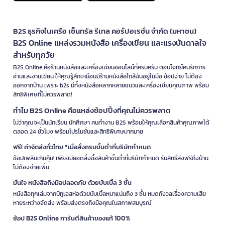
B2S ธุรกิจในเครือ เซ็นทรัล รีเทล คอร์ปอเรชั่น จำกัด (มหาชน)
B2S Online แหล่งรวมหนังสือ เครื่องเขียน และแรงบันดาลใจ
สำหรับทุกวัย
B2S Online คือร้านหนังสือและเครื่องเขียนออนไลน์ที่ครบครัน ตอบโจทย์คนรักการ
อ่านและงานเขียน ให้คุณรู้สึกเหมือนมีร้านหนังสือใกล้ฉันอยู่ในมือ ช้อปง่าย ไม่ต้อง
ออกจากบ้าน เพราะ b2s มีทั้งหนังสือหลากหลายแนวและเครื่องเขียนคุณภาพ พร้อม
สิทธิพิเศษที่ไม่ควรพลาด!
ทำไม B2S Online คือแหล่งช้อปปิ้งที่คุณไม่ควรพลาด
ไม่ว่าคุณจะเป็นนักเรียน นักศึกษา คนทำงาน B2S พร้อมให้คุณเลือกสินค้าคุณภาพได้
ตลอด 24 ชั่วโมง พร้อมโปรโมชั่นและสิทธิพิเศษมากมาย
ฟรี! ค่าจัดส่งทั่วไทย *เมื่อสั่งครบขั้นต่ำที่บริษัทกำหนด
ช้อปเพลินเกินคุ้ม! เพียงมียอดสั่งซื้อสินค้าขั้นต่ำที่บริษัทกำหนด รับสิทธิ์ส่งฟรีถึงบ้าน
ไม่ต้องจ่ายเพิ่ม
มั่นใจ หนังสือถึงมือปลอดภัย ด้วยบับเบิ้ล 3 ชั้น
หนังสือทุกเล่มจากบีทูเอสห่อด้วยบับเบิ้ลหนาแน่นถึง 3 ชั้น หมดกังวลเรื่องความเสีย
หายระหว่างจัดส่ง พร้อมส่งตรงถึงมือคุณในสภาพสมบูรณ์
ช้อป B2S Online การันตีสินค้าของแท้ 100%