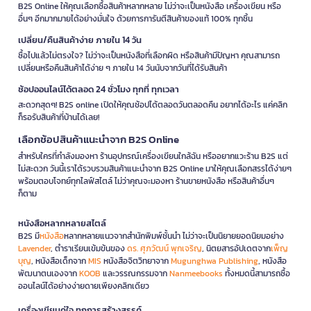
B2S Online ให้คุณเลือกซื้อสินค้าหลากหลาย ไม่ว่าจะเป็นหนังสือ เครื่องเขียน หรือ
อื่นๆ อีกมากมายได้อย่างมั่นใจ ด้วยการการันตีสินค้าของแท้ 100% ทุกชิ้น
เปลี่ยน/คืนสินค้าง่าย ภายใน 14 วัน
ซื้อไปแล้วไม่ตรงใจ? ไม่ว่าจะเป็นหนังสือที่เลือกผิด หรือสินค้ามีปัญหา คุณสามารถ
เปลี่ยนหรือคืนสินค้าได้ง่าย ๆ ภายใน 14 วันนับจากวันที่ได้รับสินค้า
ช้อปออนไลน์ได้ตลอด 24 ชั่วโมง ทุกที่ ทุกเวลา
สะดวกสุดๆ! B2S online เปิดให้คุณช้อปได้ตลอดวันตลอดคืน อยากได้อะไร แค่คลิก
ก็รอรับสินค้าที่บ้านได้เลย!
เลือกช้อปสินค้าแนะนำจาก B2S Online
สำหรับใครที่กำลังมองหา ร้านอุปกรณ์เครื่องเขียนใกล้ฉัน หรืออยากแวะร้าน B2S แต่
ไม่สะดวก วันนี้เราได้รวบรวมสินค้าแนะนำจาก B2S Online มาให้คุณเลือกสรรได้ง่ายๆ
พร้อมตอบโจทย์ทุกไลฟ์สไตล์ ไม่ว่าคุณจะมองหา ร้านขายหนังสือ หรือสินค้าอื่นๆ
ก็ตาม
หนังสือหลากหลายสไตล์
B2S มี
หนังสือ
หลากหลายแนวจากสำนักพิมพ์ชั้นนำ ไม่ว่าจะเป็นนิยายยอดนิยมอย่าง
Lavender
, ตำราเรียนเข้มข้นของ
ดร. ศุภวัฒน์ พุกเจริญ
, นิตยสารอัปเดตจาก
เพ็ญ
บุญ
, หนังสือเด็กจาก
MIS
หนังสือจิตวิทยาจาก
Mugunghwa Publishing
, หนังสือ
พัฒนาตนเองจาก
KOOB
และวรรณกรรมจาก
Nanmeebooks
ทั้งหมดนี้สามารถซื้อ
ออนไลน์ได้อย่างง่ายดายเพียงคลิกเดียว
เครื่องเขียนคู่ใจ ทุกการสร้างสรรค์