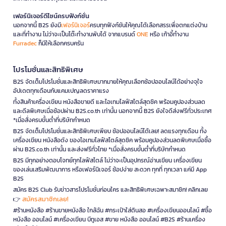
เฟอร์นิเจอร์ดีไซน์ครบฟังก์ชั่น
นอกจากนี้ B2S ยังมี
เฟอร์นิเจอร์
ครบทุกฟังก์ชันให้คุณได้เลือกสรรเพื่อตกแต่งบ้าน
และที่ทำงาน ไม่ว่าจะเป็นโต๊ะทำงานพับได้ จากแบรนด์
ONE
หรือ เก้าอี้ทำงาน
Furradec
ก็มีให้เลือกครบครัน
โปรโมชั่นและสิทธิพิเศษ
B2S จัดเต็มโปรโมชั่นและสิทธิพิเศษมากมายให้คุณเลือกช้อปออนไลน์ได้อย่างจุใจ
อัปเดตทุกเดือนกับแคมเปญลดราคาแรง
ทั้งสินค้าเครื่องเขียน หนังสือขายดี และไอเทมไลฟ์สไตล์สุดชิค พร้อมคูปองส่วนลด
และดีลพิเศษเมื่อช้อปผ่าน B2S.co.th เท่านั้น นอกจากนี้ B2S ยังใจดีส่งฟรีทั่วประเทศ
*เมื่อสั่งครบขั้นต่ำที่บริษัทกำหนด
B2S จัดเต็มโปรโมชั่นและสิทธิพิเศษเพียบ ช้อปออนไลน์ได้เลย! ลดแรงทุกเดือน ทั้ง
เครื่องเขียน หนังสือดัง ของไอเทมไลฟ์สไตล์สุดชิค พร้อมคูปองส่วนลดพิเศษเมื่อซื้อ
ผ่าน B2S.co.th เท่านั้น และส่งฟรีทั่วไทย *เมื่อสั่งครบขั้นต่ำที่บริษัทกำหนด
B2S มีทุกอย่างตอบโจทย์ทุกไลฟ์สไตล์ ไม่ว่าจะเป็นอุปกรณ์อ่านเขียน เครื่องเขียน
ของเล่นเสริมพัฒนาการ หรือเฟอร์นิเจอร์ ช้อปง่าย สะดวก ทุกที่ ทุกเวลา แค่มี App
B2S
สมัคร B2S Club รับข่าวสารโปรโมชั่นก่อนใคร และสิทธิพิเศษเฉพาะสมาชิก! คลิกเลย
สมัครสมาชิกเลย!
👉
#ร้านหนังสือ #ร้านขายหนังสือ ใกล้ฉัน #กระเป๋าใส่ดินสอ #เครื่องเขียนออนไลน์ #ซื้อ
หนังสือ ออนไลน์ #เครื่องเขียน บีทูเอส #ขาย หนังสือ ออนไลน์ #B2S #ร้านเครื่อง