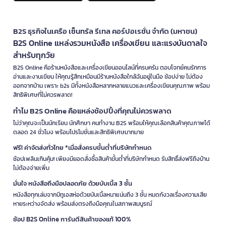
B2S ธุรกิจในเครือ เซ็นทรัล รีเทล คอร์ปอเรชั่น จำกัด (มหาชน)
B2S Online แหล่งรวมหนังสือ เครื่องเขียน และแรงบันดาลใจ
สำหรับทุกวัย
B2S Online คือร้านหนังสือและเครื่องเขียนออนไลน์ที่ครบครัน ตอบโจทย์คนรักการ
อ่านและงานเขียน ให้คุณรู้สึกเหมือนมีร้านหนังสือใกล้ฉันอยู่ในมือ ช้อปง่าย ไม่ต้อง
ออกจากบ้าน เพราะ b2s มีทั้งหนังสือหลากหลายแนวและเครื่องเขียนคุณภาพ พร้อม
สิทธิพิเศษที่ไม่ควรพลาด!
ทำไม B2S Online คือแหล่งช้อปปิ้งที่คุณไม่ควรพลาด
ไม่ว่าคุณจะเป็นนักเรียน นักศึกษา คนทำงาน B2S พร้อมให้คุณเลือกสินค้าคุณภาพได้
ตลอด 24 ชั่วโมง พร้อมโปรโมชั่นและสิทธิพิเศษมากมาย
ฟรี! ค่าจัดส่งทั่วไทย *เมื่อสั่งครบขั้นต่ำที่บริษัทกำหนด
ช้อปเพลินเกินคุ้ม! เพียงมียอดสั่งซื้อสินค้าขั้นต่ำที่บริษัทกำหนด รับสิทธิ์ส่งฟรีถึงบ้าน
ไม่ต้องจ่ายเพิ่ม
มั่นใจ หนังสือถึงมือปลอดภัย ด้วยบับเบิ้ล 3 ชั้น
หนังสือทุกเล่มจากบีทูเอสห่อด้วยบับเบิ้ลหนาแน่นถึง 3 ชั้น หมดกังวลเรื่องความเสีย
หายระหว่างจัดส่ง พร้อมส่งตรงถึงมือคุณในสภาพสมบูรณ์
ช้อป B2S Online การันตีสินค้าของแท้ 100%