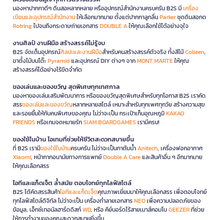
มองหาปากกาดีๆ ดินสอหลากหลาย หรืออุปกรณ์สำนักงานครบครัน B2S มี
เครื่อง
เขียนและอุปกรณ์สำนักงาน
ให้เลือกมากมาย ตั้งแต่ปากกาลูกลื่น
Parker
ชุดดินสอกด
Rotring
ไปจนถึงกระดาษถ่ายเอกสาร
DOUBLE A
ให้คุณเลือกใช้ได้อย่างจุใจ
งานศิลป์ งานฝีมือ สร้างสรรค์ไม่รู้จบ
B2S จัดเต็มอุปกรณ์
ศิลปะและงานฝีมือ
สำหรับคนสร้างสรรค์ตัวจริง ทั้งสีไม้
Colleen
,
ขาตั้งไม้บนโต๊ะ
Pyramid
และอุปกรณ์ DIY ต่างๆ จาก
MONT MARTE
ให้คุณ
สร้างสรรค์ได้อย่างไร้ขีดจำกัด
ของเล่นและของขวัญ สุดพิเศษทุกเทศกาล
มองหาของเล่นเสริมพัฒนาการ หรือของขวัญสุดพิเศษสำหรับทุกโอกาส B2S เราคัด
สรร
ของเล่นและของขวัญ
หลากหลายสไตล์ เหมาะสำหรับทุกเพศทุกวัย สร้างความสุข
และรอยยิ้มให้กับคนพิเศษของคุณ ไม่ว่าจะเป็น กระเป๋าเก็บอุณหภูมิ
KAKAO
FRIENDS
หรือเกมจดหมายรัก
SIAM BOARDGAMES
เรามีครบ!
ของใช้ในบ้าน ไอเทมที่ช่วยให้ชีวิตสะดวกสบายขึ้น
ที่ B2S เรามี
ของใช้ในบ้าน
ครบครัน ไม่ว่าจะเป็นกาต้มน้ำ
Anitech
, เครื่องฟอกอากาศ
Xiaomi
, หน้ากากอนามัยทางการแพทย์
Double A Care
และสินค้าอื่น ๆ อีกมากมาย
ให้คุณเลือกสรร
ไอทีและแก็ดเจ็ต ล้ำสมัย ตอบโจทย์ทุกไลฟ์สไตล์
B2S ได้คัดสรรสินค้า
ไอทีและแก็ดเจ็ต
คุณภาพเยี่ยมมาให้คุณเลือกสรร เพื่อตอบโจทย์
ทุกไลฟ์สไตล์ดิจิทัล ไม่ว่าจะเป็น เครื่องทำลายเอกสาร
NEO
เพื่อความปลอดภัยของ
ข้อมูล, เอ็กซ์เทอนัลฮาร์ดดิสก์
WD
, หรือ คีย์บอร์ดไร้สายเมาส์คอมโบ
GEEZER
ที่ช่วย
ให้การทำงานของคุณสะดวกสบายยิ่งขึ้น