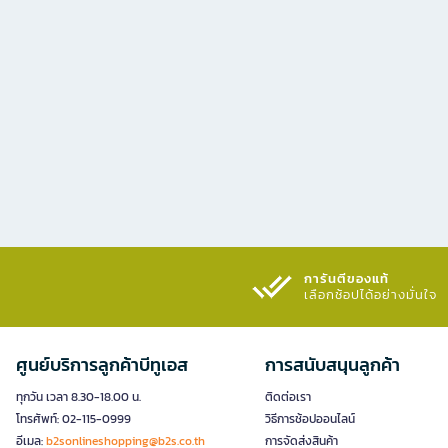
การันตีของแท้
เลือกช้อปได้อย่างมั่นใจ​
ศูนย์บริการลูกค้าบีทูเอส
การสนับสนุนลูกค้า
ทุกวัน เวลา 8.30-18.00 น.
ติดต่อเรา
โทรศัพท์: 02-115-0999
วิธีการช้อปออนไลน์
อีเมล:
b2sonlineshopping@b2s.co.th
การจัดส่งสินค้า