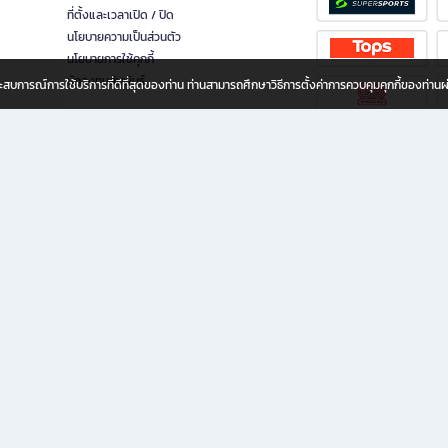
ที่ตั้งและเวลาเปิด / ปิด
นโยบายความเป็นส่วนตัว
นโยบายการใช้คุกกี้
นักลงทุนสัมพันธ์
อประสบการณ์การใช้บริการที่ดีที่สุดของท่าน ท่านสามารถศึกษาวิธีการตั้งค่าการควบคุมคุกกี้ของท่าน
ทุกวัย
ขียน ให้คุณรู้สึกเหมือนมีร้านหนังสือใกล้ฉันอยู่ในมือ ช้อปง่าย ไม่ต้องออกจากบ้าน เพราะ b2
 ชั่วโมง พร้อมโปรโมชั่นและสิทธิพิเศษมากมาย