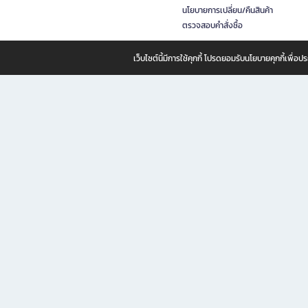
นโยบายการเปลี่ยน/คืนสินค้า
ตรวจสอบคำสั่งซื้อ
เว็บไซต์นี้มีการใช้คุกกี้ โปรดยอมรับนโยบายคุกกี้เพื่
B2S ธุรกิจในเครือ เซ็นทรัล รีเทล คอร์ปอเรชั่น จำกัด (มหาชน)
B2S Online แหล่งรวมหนังสือ เครื่องเขียน และแรงบันดาลใจสำหรับ
B2S Online คือร้านหนังสือและเครื่องเขียนออนไลน์ที่ครบครัน ตอบโจทย์คนรักการอ่านและงานเ
ทำไม B2S Online คือแหล่งช้อปปิ้งที่คุณไม่ควรพลาด
ไม่ว่าคุณจะเป็นนักเรียน นักศึกษา คนทำงาน B2S พร้อมให้คุณเลือกสินค้าคุณภาพได้ตลอด 24