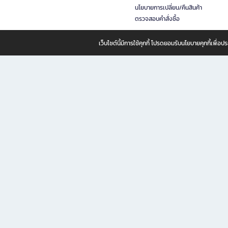
นโยบายการเปลี่ยน/คืนสินค้า
ตรวจสอบคำสั่งซื้อ
เว็บไซต์นี้มีการใช้คุกกี้ โปรดยอมรับนโยบายคุกกี้เพื่
B2S ธุรกิจในเครือ เซ็นทรัล รีเทล คอร์ปอเรชั่น จำกัด (มหาชน)
B2S Online แหล่งรวมหนังสือ เครื่องเขียน และแรงบันดาลใจสำหรับ
B2S Online คือร้านหนังสือและเครื่องเขียนออนไลน์ที่ครบครัน ตอบโจทย์คนรักการอ่านและงานเ
ทำไม B2S Online คือแหล่งช้อปปิ้งที่คุณไม่ควรพลาด
ไม่ว่าคุณจะเป็นนักเรียน นักศึกษา คนทำงาน B2S พร้อมให้คุณเลือกสินค้าคุณภาพได้ตลอด 24