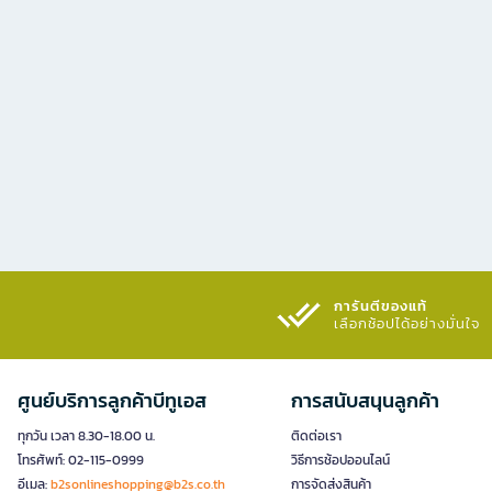
การันตีของแท้
เลือกช้อปได้อย่างมั่นใจ​
ศูนย์บริการลูกค้าบีทูเอส
การสนับสนุนลูกค้า
ทุกวัน เวลา 8.30-18.00 น.
ติดต่อเรา
โทรศัพท์: 02-115-0999
วิธีการช้อปออนไลน์
อีเมล:
b2sonlineshopping@b2s.co.th
การจัดส่งสินค้า