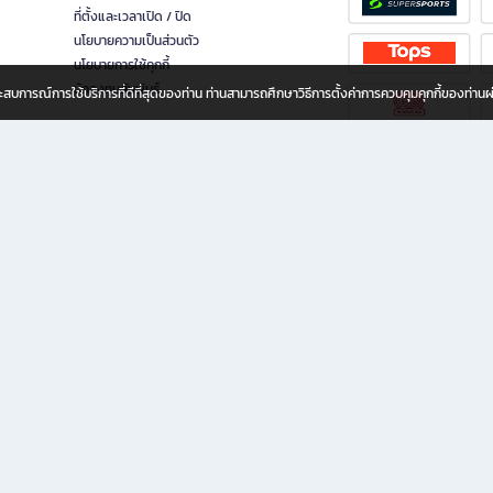
ที่ตั้งและเวลาเปิด / ปิด
นโยบายความเป็นส่วนตัว
นโยบายการใช้คุกกี้
นักลงทุนสัมพันธ์
อประสบการณ์การใช้บริการที่ดีที่สุดของท่าน ท่านสามารถศึกษาวิธีการตั้งค่าการควบคุมคุกกี้ของท่าน
ทุกวัย
ขียน ให้คุณรู้สึกเหมือนมีร้านหนังสือใกล้ฉันอยู่ในมือ ช้อปง่าย ไม่ต้องออกจากบ้าน เพราะ b2
 ชั่วโมง พร้อมโปรโมชั่นและสิทธิพิเศษมากมาย