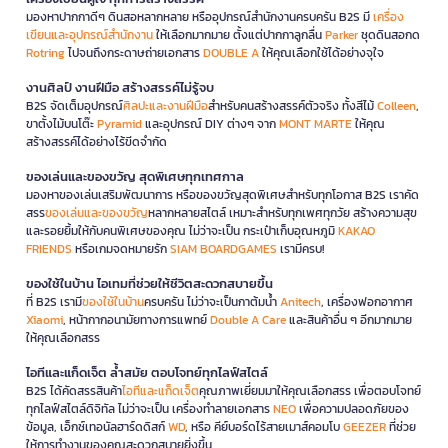
มองหาปากกาดีๆ ดินสอหลากหลาย หรืออุปกรณ์สำนักงานครบครัน B2S มี
เครื่อง
เขียนและอุปกรณ์สำนักงาน
ให้เลือกมากมาย ตั้งแต่ปากกาลูกลื่น
Parker
ชุดดินสอกด
Rotring
ไปจนถึงกระดาษถ่ายเอกสาร
DOUBLE A
ให้คุณเลือกใช้ได้อย่างจุใจ
งานศิลป์ งานฝีมือ สร้างสรรค์ไม่รู้จบ
B2S จัดเต็มอุปกรณ์
ศิลปะและงานฝีมือ
สำหรับคนสร้างสรรค์ตัวจริง ทั้งสีไม้
Colleen
,
ขาตั้งไม้บนโต๊ะ
Pyramid
และอุปกรณ์ DIY ต่างๆ จาก
MONT MARTE
ให้คุณ
สร้างสรรค์ได้อย่างไร้ขีดจำกัด
ของเล่นและของขวัญ สุดพิเศษทุกเทศกาล
มองหาของเล่นเสริมพัฒนาการ หรือของขวัญสุดพิเศษสำหรับทุกโอกาส B2S เราคัด
สรร
ของเล่นและของขวัญ
หลากหลายสไตล์ เหมาะสำหรับทุกเพศทุกวัย สร้างความสุข
และรอยยิ้มให้กับคนพิเศษของคุณ ไม่ว่าจะเป็น กระเป๋าเก็บอุณหภูมิ
KAKAO
FRIENDS
หรือเกมจดหมายรัก
SIAM BOARDGAMES
เรามีครบ!
ของใช้ในบ้าน ไอเทมที่ช่วยให้ชีวิตสะดวกสบายขึ้น
ที่ B2S เรามี
ของใช้ในบ้าน
ครบครัน ไม่ว่าจะเป็นกาต้มน้ำ
Anitech
, เครื่องฟอกอากาศ
Xiaomi
, หน้ากากอนามัยทางการแพทย์
Double A Care
และสินค้าอื่น ๆ อีกมากมาย
ให้คุณเลือกสรร
ไอทีและแก็ดเจ็ต ล้ำสมัย ตอบโจทย์ทุกไลฟ์สไตล์
B2S ได้คัดสรรสินค้า
ไอทีและแก็ดเจ็ต
คุณภาพเยี่ยมมาให้คุณเลือกสรร เพื่อตอบโจทย์
ทุกไลฟ์สไตล์ดิจิทัล ไม่ว่าจะเป็น เครื่องทำลายเอกสาร
NEO
เพื่อความปลอดภัยของ
ข้อมูล, เอ็กซ์เทอนัลฮาร์ดดิสก์
WD
, หรือ คีย์บอร์ดไร้สายเมาส์คอมโบ
GEEZER
ที่ช่วย
ให้การทำงานของคุณสะดวกสบายยิ่งขึ้น