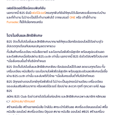
เฟอร์นิเจอร์ดีไซน์ครบฟังก์ชั่น
นอกจากนี้ B2S ยังมี
เฟอร์นิเจอร์
ครบทุกฟังก์ชันให้คุณได้เลือกสรรเพื่อตกแต่งบ้าน
และที่ทำงาน ไม่ว่าจะเป็นโต๊ะทำงานพับได้ จากแบรนด์
ONE
หรือ เก้าอี้ทำงาน
Furradec
ก็มีให้เลือกครบครัน
โปรโมชั่นและสิทธิพิเศษ
B2S จัดเต็มโปรโมชั่นและสิทธิพิเศษมากมายให้คุณเลือกช้อปออนไลน์ได้อย่างจุใจ
อัปเดตทุกเดือนกับแคมเปญลดราคาแรง
ทั้งสินค้าเครื่องเขียน หนังสือขายดี และไอเทมไลฟ์สไตล์สุดชิค พร้อมคูปองส่วนลด
และดีลพิเศษเมื่อช้อปผ่าน B2S.co.th เท่านั้น นอกจากนี้ B2S ยังใจดีส่งฟรีทั่วประเทศ
*เมื่อสั่งครบขั้นต่ำที่บริษัทกำหนด
B2S จัดเต็มโปรโมชั่นและสิทธิพิเศษเพียบ ช้อปออนไลน์ได้เลย! ลดแรงทุกเดือน ทั้ง
เครื่องเขียน หนังสือดัง ของไอเทมไลฟ์สไตล์สุดชิค พร้อมคูปองส่วนลดพิเศษเมื่อซื้อ
ผ่าน B2S.co.th เท่านั้น และส่งฟรีทั่วไทย *เมื่อสั่งครบขั้นต่ำที่บริษัทกำหนด
B2S มีทุกอย่างตอบโจทย์ทุกไลฟ์สไตล์ ไม่ว่าจะเป็นอุปกรณ์อ่านเขียน เครื่องเขียน
ของเล่นเสริมพัฒนาการ หรือเฟอร์นิเจอร์ ช้อปง่าย สะดวก ทุกที่ ทุกเวลา แค่มี App
B2S
สมัคร B2S Club รับข่าวสารโปรโมชั่นก่อนใคร และสิทธิพิเศษเฉพาะสมาชิก! คลิกเลย
สมัครสมาชิกเลย!
👉
#ร้านหนังสือ #ร้านขายหนังสือ ใกล้ฉัน #กระเป๋าใส่ดินสอ #เครื่องเขียนออนไลน์ #ซื้อ
หนังสือ ออนไลน์ #เครื่องเขียน บีทูเอส #ขาย หนังสือ ออนไลน์ #B2S #ร้านเครื่อง