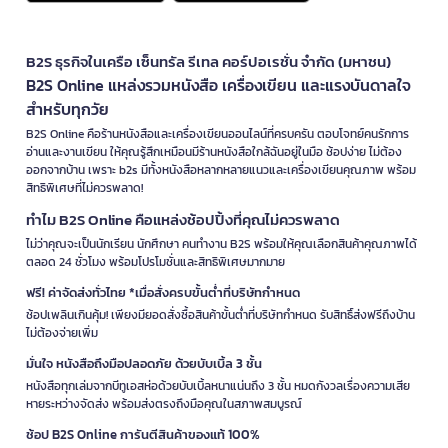
B2S ธุรกิจในเครือ เซ็นทรัล รีเทล คอร์ปอเรชั่น จำกัด (มหาชน)
B2S Online แหล่งรวมหนังสือ เครื่องเขียน และแรงบันดาลใจ
สำหรับทุกวัย
B2S Online คือร้านหนังสือและเครื่องเขียนออนไลน์ที่ครบครัน ตอบโจทย์คนรักการ
อ่านและงานเขียน ให้คุณรู้สึกเหมือนมีร้านหนังสือใกล้ฉันอยู่ในมือ ช้อปง่าย ไม่ต้อง
ออกจากบ้าน เพราะ b2s มีทั้งหนังสือหลากหลายแนวและเครื่องเขียนคุณภาพ พร้อม
สิทธิพิเศษที่ไม่ควรพลาด!
ทำไม B2S Online คือแหล่งช้อปปิ้งที่คุณไม่ควรพลาด
ไม่ว่าคุณจะเป็นนักเรียน นักศึกษา คนทำงาน B2S พร้อมให้คุณเลือกสินค้าคุณภาพได้
ตลอด 24 ชั่วโมง พร้อมโปรโมชั่นและสิทธิพิเศษมากมาย
ฟรี! ค่าจัดส่งทั่วไทย *เมื่อสั่งครบขั้นต่ำที่บริษัทกำหนด
ช้อปเพลินเกินคุ้ม! เพียงมียอดสั่งซื้อสินค้าขั้นต่ำที่บริษัทกำหนด รับสิทธิ์ส่งฟรีถึงบ้าน
ไม่ต้องจ่ายเพิ่ม
มั่นใจ หนังสือถึงมือปลอดภัย ด้วยบับเบิ้ล 3 ชั้น
หนังสือทุกเล่มจากบีทูเอสห่อด้วยบับเบิ้ลหนาแน่นถึง 3 ชั้น หมดกังวลเรื่องความเสีย
หายระหว่างจัดส่ง พร้อมส่งตรงถึงมือคุณในสภาพสมบูรณ์
ช้อป B2S Online การันตีสินค้าของแท้ 100%