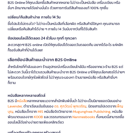
B2S Online ให้คุณเลือกซื้อสินค้าหลากหลาย ไม่ว่าจะเป็นหนังสือ เครื่องเขียน หรือ
อื่นๆ อีกมากมายได้อย่างมั่นใจ ด้วยการการันตีสินค้าของแท้ 100% ทุกชิ้น
เปลี่ยน/คืนสินค้าง่าย ภายใน 14 วัน
ซื้อไปแล้วไม่ตรงใจ? ไม่ว่าจะเป็นหนังสือที่เลือกผิด หรือสินค้ามีปัญหา คุณสามารถ
เปลี่ยนหรือคืนสินค้าได้ง่าย ๆ ภายใน 14 วันนับจากวันที่ได้รับสินค้า
ช้อปออนไลน์ได้ตลอด 24 ชั่วโมง ทุกที่ ทุกเวลา
สะดวกสุดๆ! B2S online เปิดให้คุณช้อปได้ตลอดวันตลอดคืน อยากได้อะไร แค่คลิก
ก็รอรับสินค้าที่บ้านได้เลย!
เลือกช้อปสินค้าแนะนำจาก B2S Online
สำหรับใครที่กำลังมองหา ร้านอุปกรณ์เครื่องเขียนใกล้ฉัน หรืออยากแวะร้าน B2S แต่
ไม่สะดวก วันนี้เราได้รวบรวมสินค้าแนะนำจาก B2S Online มาให้คุณเลือกสรรได้ง่ายๆ
พร้อมตอบโจทย์ทุกไลฟ์สไตล์ ไม่ว่าคุณจะมองหา ร้านขายหนังสือ หรือสินค้าอื่นๆ
ก็ตาม
หนังสือหลากหลายสไตล์
B2S มี
หนังสือ
หลากหลายแนวจากสำนักพิมพ์ชั้นนำ ไม่ว่าจะเป็นนิยายยอดนิยมอย่าง
Lavender
, ตำราเรียนเข้มข้นของ
ดร. ศุภวัฒน์ พุกเจริญ
, นิตยสารอัปเดตจาก
เพ็ญ
บุญ
, หนังสือเด็กจาก
MIS
หนังสือจิตวิทยาจาก
Mugunghwa Publishing
, หนังสือ
พัฒนาตนเองจาก
KOOB
และวรรณกรรมจาก
Nanmeebooks
ทั้งหมดนี้สามารถซื้อ
ออนไลน์ได้อย่างง่ายดายเพียงคลิกเดียว
เครื่องเขียนคู่ใจ ทุกการสร้างสรรค์