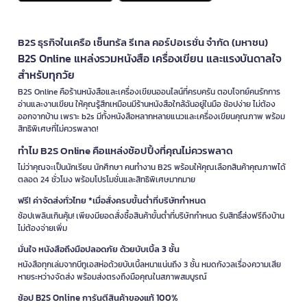
B2S ธุรกิจในเครือ เซ็นทรัล รีเทล คอร์ปอเรชั่น จำกัด (มหาชน)
B2S Online แหล่งรวมหนังสือ เครื่องเขียน และแรงบันดาลใจ
สำหรับทุกวัย
B2S Online คือร้านหนังสือและเครื่องเขียนออนไลน์ที่ครบครัน ตอบโจทย์คนรักการ
อ่านและงานเขียน ให้คุณรู้สึกเหมือนมีร้านหนังสือใกล้ฉันอยู่ในมือ ช้อปง่าย ไม่ต้อง
ออกจากบ้าน เพราะ b2s มีทั้งหนังสือหลากหลายแนวและเครื่องเขียนคุณภาพ พร้อม
สิทธิพิเศษที่ไม่ควรพลาด!
ทำไม B2S Online คือแหล่งช้อปปิ้งที่คุณไม่ควรพลาด
ไม่ว่าคุณจะเป็นนักเรียน นักศึกษา คนทำงาน B2S พร้อมให้คุณเลือกสินค้าคุณภาพได้
ตลอด 24 ชั่วโมง พร้อมโปรโมชั่นและสิทธิพิเศษมากมาย
ฟรี! ค่าจัดส่งทั่วไทย *เมื่อสั่งครบขั้นต่ำที่บริษัทกำหนด
ช้อปเพลินเกินคุ้ม! เพียงมียอดสั่งซื้อสินค้าขั้นต่ำที่บริษัทกำหนด รับสิทธิ์ส่งฟรีถึงบ้าน
ไม่ต้องจ่ายเพิ่ม
มั่นใจ หนังสือถึงมือปลอดภัย ด้วยบับเบิ้ล 3 ชั้น
หนังสือทุกเล่มจากบีทูเอสห่อด้วยบับเบิ้ลหนาแน่นถึง 3 ชั้น หมดกังวลเรื่องความเสีย
หายระหว่างจัดส่ง พร้อมส่งตรงถึงมือคุณในสภาพสมบูรณ์
ช้อป B2S Online การันตีสินค้าของแท้ 100%