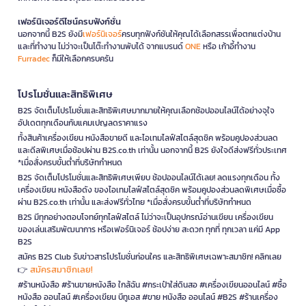
เฟอร์นิเจอร์ดีไซน์ครบฟังก์ชั่น
นอกจากนี้ B2S ยังมี
เฟอร์นิเจอร์
ครบทุกฟังก์ชันให้คุณได้เลือกสรรเพื่อตกแต่งบ้าน
และที่ทำงาน ไม่ว่าจะเป็นโต๊ะทำงานพับได้ จากแบรนด์
ONE
หรือ เก้าอี้ทำงาน
Furradec
ก็มีให้เลือกครบครัน
โปรโมชั่นและสิทธิพิเศษ
B2S จัดเต็มโปรโมชั่นและสิทธิพิเศษมากมายให้คุณเลือกช้อปออนไลน์ได้อย่างจุใจ
อัปเดตทุกเดือนกับแคมเปญลดราคาแรง
ทั้งสินค้าเครื่องเขียน หนังสือขายดี และไอเทมไลฟ์สไตล์สุดชิค พร้อมคูปองส่วนลด
และดีลพิเศษเมื่อช้อปผ่าน B2S.co.th เท่านั้น นอกจากนี้ B2S ยังใจดีส่งฟรีทั่วประเทศ
*เมื่อสั่งครบขั้นต่ำที่บริษัทกำหนด
B2S จัดเต็มโปรโมชั่นและสิทธิพิเศษเพียบ ช้อปออนไลน์ได้เลย! ลดแรงทุกเดือน ทั้ง
เครื่องเขียน หนังสือดัง ของไอเทมไลฟ์สไตล์สุดชิค พร้อมคูปองส่วนลดพิเศษเมื่อซื้อ
ผ่าน B2S.co.th เท่านั้น และส่งฟรีทั่วไทย *เมื่อสั่งครบขั้นต่ำที่บริษัทกำหนด
B2S มีทุกอย่างตอบโจทย์ทุกไลฟ์สไตล์ ไม่ว่าจะเป็นอุปกรณ์อ่านเขียน เครื่องเขียน
ของเล่นเสริมพัฒนาการ หรือเฟอร์นิเจอร์ ช้อปง่าย สะดวก ทุกที่ ทุกเวลา แค่มี App
B2S
สมัคร B2S Club รับข่าวสารโปรโมชั่นก่อนใคร และสิทธิพิเศษเฉพาะสมาชิก! คลิกเลย
สมัครสมาชิกเลย!
👉
#ร้านหนังสือ #ร้านขายหนังสือ ใกล้ฉัน #กระเป๋าใส่ดินสอ #เครื่องเขียนออนไลน์ #ซื้อ
หนังสือ ออนไลน์ #เครื่องเขียน บีทูเอส #ขาย หนังสือ ออนไลน์ #B2S #ร้านเครื่อง