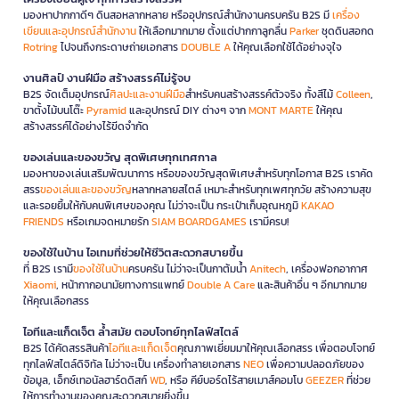
มองหาปากกาดีๆ ดินสอหลากหลาย หรืออุปกรณ์สำนักงานครบครัน B2S มี
เครื่อง
เขียนและอุปกรณ์สำนักงาน
ให้เลือกมากมาย ตั้งแต่ปากกาลูกลื่น
Parker
ชุดดินสอกด
Rotring
ไปจนถึงกระดาษถ่ายเอกสาร
DOUBLE A
ให้คุณเลือกใช้ได้อย่างจุใจ
งานศิลป์ งานฝีมือ สร้างสรรค์ไม่รู้จบ
B2S จัดเต็มอุปกรณ์
ศิลปะและงานฝีมือ
สำหรับคนสร้างสรรค์ตัวจริง ทั้งสีไม้
Colleen
,
ขาตั้งไม้บนโต๊ะ
Pyramid
และอุปกรณ์ DIY ต่างๆ จาก
MONT MARTE
ให้คุณ
สร้างสรรค์ได้อย่างไร้ขีดจำกัด
ของเล่นและของขวัญ สุดพิเศษทุกเทศกาล
มองหาของเล่นเสริมพัฒนาการ หรือของขวัญสุดพิเศษสำหรับทุกโอกาส B2S เราคัด
สรร
ของเล่นและของขวัญ
หลากหลายสไตล์ เหมาะสำหรับทุกเพศทุกวัย สร้างความสุข
และรอยยิ้มให้กับคนพิเศษของคุณ ไม่ว่าจะเป็น กระเป๋าเก็บอุณหภูมิ
KAKAO
FRIENDS
หรือเกมจดหมายรัก
SIAM BOARDGAMES
เรามีครบ!
ของใช้ในบ้าน ไอเทมที่ช่วยให้ชีวิตสะดวกสบายขึ้น
ที่ B2S เรามี
ของใช้ในบ้าน
ครบครัน ไม่ว่าจะเป็นกาต้มน้ำ
Anitech
, เครื่องฟอกอากาศ
Xiaomi
, หน้ากากอนามัยทางการแพทย์
Double A Care
และสินค้าอื่น ๆ อีกมากมาย
ให้คุณเลือกสรร
ไอทีและแก็ดเจ็ต ล้ำสมัย ตอบโจทย์ทุกไลฟ์สไตล์
B2S ได้คัดสรรสินค้า
ไอทีและแก็ดเจ็ต
คุณภาพเยี่ยมมาให้คุณเลือกสรร เพื่อตอบโจทย์
ทุกไลฟ์สไตล์ดิจิทัล ไม่ว่าจะเป็น เครื่องทำลายเอกสาร
NEO
เพื่อความปลอดภัยของ
ข้อมูล, เอ็กซ์เทอนัลฮาร์ดดิสก์
WD
, หรือ คีย์บอร์ดไร้สายเมาส์คอมโบ
GEEZER
ที่ช่วย
ให้การทำงานของคุณสะดวกสบายยิ่งขึ้น