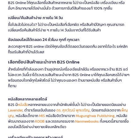
B2S Online ให้คุณเลือกซื้อสินค้าหลากหลาย ไม่ว่าจะเป็นหนังสือ เครื่องเขียน หรือ
อื่นๆ อีกมากมายได้อย่างมั่นใจ ด้วยการการันตีสินค้าของแท้ 100% ทุกชิ้น
เปลี่ยน/คืนสินค้าง่าย ภายใน 14 วัน
ซื้อไปแล้วไม่ตรงใจ? ไม่ว่าจะเป็นหนังสือที่เลือกผิด หรือสินค้ามีปัญหา คุณสามารถ
เปลี่ยนหรือคืนสินค้าได้ง่าย ๆ ภายใน 14 วันนับจากวันที่ได้รับสินค้า
ช้อปออนไลน์ได้ตลอด 24 ชั่วโมง ทุกที่ ทุกเวลา
สะดวกสุดๆ! B2S online เปิดให้คุณช้อปได้ตลอดวันตลอดคืน อยากได้อะไร แค่คลิก
ก็รอรับสินค้าที่บ้านได้เลย!
เลือกช้อปสินค้าแนะนำจาก B2S Online
สำหรับใครที่กำลังมองหา ร้านอุปกรณ์เครื่องเขียนใกล้ฉัน หรืออยากแวะร้าน B2S แต่
ไม่สะดวก วันนี้เราได้รวบรวมสินค้าแนะนำจาก B2S Online มาให้คุณเลือกสรรได้ง่ายๆ
พร้อมตอบโจทย์ทุกไลฟ์สไตล์ ไม่ว่าคุณจะมองหา ร้านขายหนังสือ หรือสินค้าอื่นๆ
ก็ตาม
หนังสือหลากหลายสไตล์
B2S มี
หนังสือ
หลากหลายแนวจากสำนักพิมพ์ชั้นนำ ไม่ว่าจะเป็นนิยายยอดนิยมอย่าง
Lavender
, ตำราเรียนเข้มข้นของ
ดร. ศุภวัฒน์ พุกเจริญ
, นิตยสารอัปเดตจาก
เพ็ญ
บุญ
, หนังสือเด็กจาก
MIS
หนังสือจิตวิทยาจาก
Mugunghwa Publishing
, หนังสือ
พัฒนาตนเองจาก
KOOB
และวรรณกรรมจาก
Nanmeebooks
ทั้งหมดนี้สามารถซื้อ
ออนไลน์ได้อย่างง่ายดายเพียงคลิกเดียว
เครื่องเขียนคู่ใจ ทุกการสร้างสรรค์