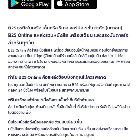
B2S ธุรกิจในเครือ เซ็นทรัล รีเทล คอร์ปอเรชั่น จำกัด (มหาชน)
B2S Online แหล่งรวมหนังสือ เครื่องเขียน และแรงบันดาลใจ
สำหรับทุกวัย
B2S Online คือร้านหนังสือและเครื่องเขียนออนไลน์ที่ครบครัน ตอบโจทย์คนรักการ
อ่านและงานเขียน ให้คุณรู้สึกเหมือนมีร้านหนังสือใกล้ฉันอยู่ในมือ ช้อปง่าย ไม่ต้อง
ออกจากบ้าน เพราะ b2s มีทั้งหนังสือหลากหลายแนวและเครื่องเขียนคุณภาพ พร้อม
สิทธิพิเศษที่ไม่ควรพลาด!
ทำไม B2S Online คือแหล่งช้อปปิ้งที่คุณไม่ควรพลาด
ไม่ว่าคุณจะเป็นนักเรียน นักศึกษา คนทำงาน B2S พร้อมให้คุณเลือกสินค้าคุณภาพได้
ตลอด 24 ชั่วโมง พร้อมโปรโมชั่นและสิทธิพิเศษมากมาย
ฟรี! ค่าจัดส่งทั่วไทย *เมื่อสั่งครบขั้นต่ำที่บริษัทกำหนด
ช้อปเพลินเกินคุ้ม! เพียงมียอดสั่งซื้อสินค้าขั้นต่ำที่บริษัทกำหนด รับสิทธิ์ส่งฟรีถึงบ้าน
ไม่ต้องจ่ายเพิ่ม
มั่นใจ หนังสือถึงมือปลอดภัย ด้วยบับเบิ้ล 3 ชั้น
หนังสือทุกเล่มจากบีทูเอสห่อด้วยบับเบิ้ลหนาแน่นถึง 3 ชั้น หมดกังวลเรื่องความเสีย
หายระหว่างจัดส่ง พร้อมส่งตรงถึงมือคุณในสภาพสมบูรณ์