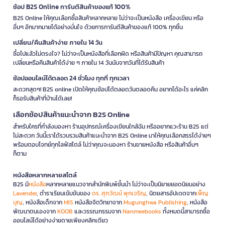
ช้อป B2S Online การันตีสินค้าของแท้ 100%
B2S Online ให้คุณเลือกซื้อสินค้าหลากหลาย ไม่ว่าจะเป็นหนังสือ เครื่องเขียน หรือ
อื่นๆ อีกมากมายได้อย่างมั่นใจ ด้วยการการันตีสินค้าของแท้ 100% ทุกชิ้น
เปลี่ยน/คืนสินค้าง่าย ภายใน 14 วัน
ซื้อไปแล้วไม่ตรงใจ? ไม่ว่าจะเป็นหนังสือที่เลือกผิด หรือสินค้ามีปัญหา คุณสามารถ
เปลี่ยนหรือคืนสินค้าได้ง่าย ๆ ภายใน 14 วันนับจากวันที่ได้รับสินค้า
ช้อปออนไลน์ได้ตลอด 24 ชั่วโมง ทุกที่ ทุกเวลา
สะดวกสุดๆ! B2S online เปิดให้คุณช้อปได้ตลอดวันตลอดคืน อยากได้อะไร แค่คลิก
ก็รอรับสินค้าที่บ้านได้เลย!
เลือกช้อปสินค้าแนะนำจาก B2S Online
สำหรับใครที่กำลังมองหา ร้านอุปกรณ์เครื่องเขียนใกล้ฉัน หรืออยากแวะร้าน B2S แต่
ไม่สะดวก วันนี้เราได้รวบรวมสินค้าแนะนำจาก B2S Online มาให้คุณเลือกสรรได้ง่ายๆ
พร้อมตอบโจทย์ทุกไลฟ์สไตล์ ไม่ว่าคุณจะมองหา ร้านขายหนังสือ หรือสินค้าอื่นๆ
ก็ตาม
หนังสือหลากหลายสไตล์
B2S มี
หนังสือ
หลากหลายแนวจากสำนักพิมพ์ชั้นนำ ไม่ว่าจะเป็นนิยายยอดนิยมอย่าง
Lavender
, ตำราเรียนเข้มข้นของ
ดร. ศุภวัฒน์ พุกเจริญ
, นิตยสารอัปเดตจาก
เพ็ญ
บุญ
, หนังสือเด็กจาก
MIS
หนังสือจิตวิทยาจาก
Mugunghwa Publishing
, หนังสือ
พัฒนาตนเองจาก
KOOB
และวรรณกรรมจาก
Nanmeebooks
ทั้งหมดนี้สามารถซื้อ
ออนไลน์ได้อย่างง่ายดายเพียงคลิกเดียว