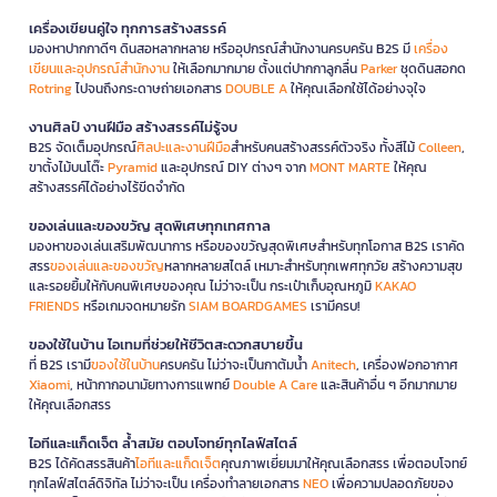
เครื่องเขียนคู่ใจ ทุกการสร้างสรรค์
มองหาปากกาดีๆ ดินสอหลากหลาย หรืออุปกรณ์สำนักงานครบครัน B2S มี
เครื่อง
เขียนและอุปกรณ์สำนักงาน
ให้เลือกมากมาย ตั้งแต่ปากกาลูกลื่น
Parker
ชุดดินสอกด
Rotring
ไปจนถึงกระดาษถ่ายเอกสาร
DOUBLE A
ให้คุณเลือกใช้ได้อย่างจุใจ
งานศิลป์ งานฝีมือ สร้างสรรค์ไม่รู้จบ
B2S จัดเต็มอุปกรณ์
ศิลปะและงานฝีมือ
สำหรับคนสร้างสรรค์ตัวจริง ทั้งสีไม้
Colleen
,
ขาตั้งไม้บนโต๊ะ
Pyramid
และอุปกรณ์ DIY ต่างๆ จาก
MONT MARTE
ให้คุณ
สร้างสรรค์ได้อย่างไร้ขีดจำกัด
ของเล่นและของขวัญ สุดพิเศษทุกเทศกาล
มองหาของเล่นเสริมพัฒนาการ หรือของขวัญสุดพิเศษสำหรับทุกโอกาส B2S เราคัด
สรร
ของเล่นและของขวัญ
หลากหลายสไตล์ เหมาะสำหรับทุกเพศทุกวัย สร้างความสุข
และรอยยิ้มให้กับคนพิเศษของคุณ ไม่ว่าจะเป็น กระเป๋าเก็บอุณหภูมิ
KAKAO
FRIENDS
หรือเกมจดหมายรัก
SIAM BOARDGAMES
เรามีครบ!
ของใช้ในบ้าน ไอเทมที่ช่วยให้ชีวิตสะดวกสบายขึ้น
ที่ B2S เรามี
ของใช้ในบ้าน
ครบครัน ไม่ว่าจะเป็นกาต้มน้ำ
Anitech
, เครื่องฟอกอากาศ
Xiaomi
, หน้ากากอนามัยทางการแพทย์
Double A Care
และสินค้าอื่น ๆ อีกมากมาย
ให้คุณเลือกสรร
ไอทีและแก็ดเจ็ต ล้ำสมัย ตอบโจทย์ทุกไลฟ์สไตล์
B2S ได้คัดสรรสินค้า
ไอทีและแก็ดเจ็ต
คุณภาพเยี่ยมมาให้คุณเลือกสรร เพื่อตอบโจทย์
ทุกไลฟ์สไตล์ดิจิทัล ไม่ว่าจะเป็น เครื่องทำลายเอกสาร
NEO
เพื่อความปลอดภัยของ