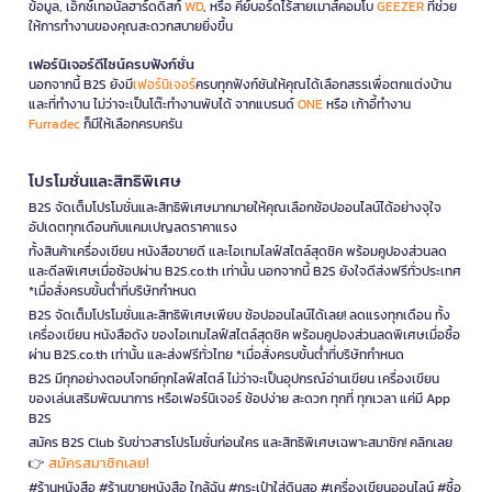
ข้อมูล, เอ็กซ์เทอนัลฮาร์ดดิสก์
WD
, หรือ คีย์บอร์ดไร้สายเมาส์คอมโบ
GEEZER
ที่ช่วย
ให้การทำงานของคุณสะดวกสบายยิ่งขึ้น
เฟอร์นิเจอร์ดีไซน์ครบฟังก์ชั่น
นอกจากนี้ B2S ยังมี
เฟอร์นิเจอร์
ครบทุกฟังก์ชันให้คุณได้เลือกสรรเพื่อตกแต่งบ้าน
และที่ทำงาน ไม่ว่าจะเป็นโต๊ะทำงานพับได้ จากแบรนด์
ONE
หรือ เก้าอี้ทำงาน
Furradec
ก็มีให้เลือกครบครัน
โปรโมชั่นและสิทธิพิเศษ
B2S จัดเต็มโปรโมชั่นและสิทธิพิเศษมากมายให้คุณเลือกช้อปออนไลน์ได้อย่างจุใจ
อัปเดตทุกเดือนกับแคมเปญลดราคาแรง
ทั้งสินค้าเครื่องเขียน หนังสือขายดี และไอเทมไลฟ์สไตล์สุดชิค พร้อมคูปองส่วนลด
และดีลพิเศษเมื่อช้อปผ่าน B2S.co.th เท่านั้น นอกจากนี้ B2S ยังใจดีส่งฟรีทั่วประเทศ
*เมื่อสั่งครบขั้นต่ำที่บริษัทกำหนด
B2S จัดเต็มโปรโมชั่นและสิทธิพิเศษเพียบ ช้อปออนไลน์ได้เลย! ลดแรงทุกเดือน ทั้ง
เครื่องเขียน หนังสือดัง ของไอเทมไลฟ์สไตล์สุดชิค พร้อมคูปองส่วนลดพิเศษเมื่อซื้อ
ผ่าน B2S.co.th เท่านั้น และส่งฟรีทั่วไทย *เมื่อสั่งครบขั้นต่ำที่บริษัทกำหนด
B2S มีทุกอย่างตอบโจทย์ทุกไลฟ์สไตล์ ไม่ว่าจะเป็นอุปกรณ์อ่านเขียน เครื่องเขียน
ของเล่นเสริมพัฒนาการ หรือเฟอร์นิเจอร์ ช้อปง่าย สะดวก ทุกที่ ทุกเวลา แค่มี App
B2S
สมัคร B2S Club รับข่าวสารโปรโมชั่นก่อนใคร และสิทธิพิเศษเฉพาะสมาชิก! คลิกเลย
สมัครสมาชิกเลย!
👉
#ร้านหนังสือ #ร้านขายหนังสือ ใกล้ฉัน #กระเป๋าใส่ดินสอ #เครื่องเขียนออนไลน์ #ซื้อ