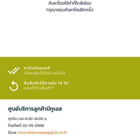
ค้นหาโดยใช้คำที่ใกล้เคียง
กรุณาลองค้นหาใหม่อีกครั้ง
การันตีของแท้
เลือกช้อปได้อย่างมั่นใจ​
คืนสินค้าได้ภายใน 14 วัน
หลังได้รับสินค้า*
ศูนย์บริการลูกค้าบีทูเอส
ทุกวัน เวลา 8.30-18.00 น.
โทรศัพท์: 02-115-0999
อีเมล:
b2sonlineshopping@b2s.co.th