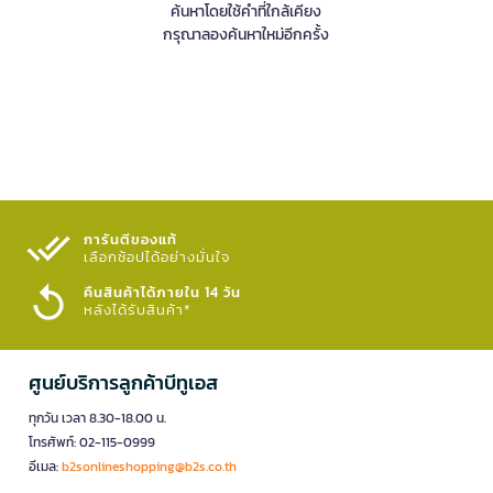
ค้นหาโดยใช้คำที่ใกล้เคียง
กรุณาลองค้นหาใหม่อีกครั้ง
การันตีของแท้
เลือกช้อปได้อย่างมั่นใจ​
คืนสินค้าได้ภายใน 14 วัน
หลังได้รับสินค้า*
ศูนย์บริการลูกค้าบีทูเอส
ทุกวัน เวลา 8.30-18.00 น.
โทรศัพท์: 02-115-0999
อีเมล:
b2sonlineshopping@b2s.co.th