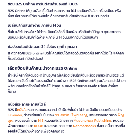
ช้อป B2S Online การันตีสินค้าของแท้ 100%
B2S Online ให้คุณเลือกซื้อสินค้าหลากหลาย ไม่ว่าจะเป็นหนังสือ เครื่องเขียน หรือ
อื่นๆ อีกมากมายได้อย่างมั่นใจ ด้วยการการันตีสินค้าของแท้ 100% ทุกชิ้น
เปลี่ยน/คืนสินค้าง่าย ภายใน 14 วัน
ซื้อไปแล้วไม่ตรงใจ? ไม่ว่าจะเป็นหนังสือที่เลือกผิด หรือสินค้ามีปัญหา คุณสามารถ
เปลี่ยนหรือคืนสินค้าได้ง่าย ๆ ภายใน 14 วันนับจากวันที่ได้รับสินค้า
ช้อปออนไลน์ได้ตลอด 24 ชั่วโมง ทุกที่ ทุกเวลา
สะดวกสุดๆ! B2S online เปิดให้คุณช้อปได้ตลอดวันตลอดคืน อยากได้อะไร แค่คลิก
ก็รอรับสินค้าที่บ้านได้เลย!
เลือกช้อปสินค้าแนะนำจาก B2S Online
สำหรับใครที่กำลังมองหา ร้านอุปกรณ์เครื่องเขียนใกล้ฉัน หรืออยากแวะร้าน B2S แต่
ไม่สะดวก วันนี้เราได้รวบรวมสินค้าแนะนำจาก B2S Online มาให้คุณเลือกสรรได้ง่ายๆ
พร้อมตอบโจทย์ทุกไลฟ์สไตล์ ไม่ว่าคุณจะมองหา ร้านขายหนังสือ หรือสินค้าอื่นๆ
ก็ตาม
หนังสือหลากหลายสไตล์
B2S มี
หนังสือ
หลากหลายแนวจากสำนักพิมพ์ชั้นนำ ไม่ว่าจะเป็นนิยายยอดนิยมอย่าง
Lavender
, ตำราเรียนเข้มข้นของ
ดร. ศุภวัฒน์ พุกเจริญ
, นิตยสารอัปเดตจาก
เพ็ญ
บุญ
, หนังสือเด็กจาก
MIS
หนังสือจิตวิทยาจาก
Mugunghwa Publishing
, หนังสือ
พัฒนาตนเองจาก
KOOB
และวรรณกรรมจาก
Nanmeebooks
ทั้งหมดนี้สามารถซื้อ
ออนไลน์ได้อย่างง่ายดายเพียงคลิกเดียว