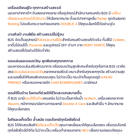
เครื่องเขียนคู่ใจ ทุกการสร้างสรรค์
มองหาปากกาดีๆ ดินสอหลากหลาย หรืออุปกรณ์สำนักงานครบครัน B2S มี
เครื่อง
เขียนและอุปกรณ์สำนักงาน
ให้เลือกมากมาย ตั้งแต่ปากกาลูกลื่น
Parker
ชุดดินสอกด
Rotring
ไปจนถึงกระดาษถ่ายเอกสาร
DOUBLE A
ให้คุณเลือกใช้ได้อย่างจุใจ
งานศิลป์ งานฝีมือ สร้างสรรค์ไม่รู้จบ
B2S จัดเต็มอุปกรณ์
ศิลปะและงานฝีมือ
สำหรับคนสร้างสรรค์ตัวจริง ทั้งสีไม้
Colleen
,
ขาตั้งไม้บนโต๊ะ
Pyramid
และอุปกรณ์ DIY ต่างๆ จาก
MONT MARTE
ให้คุณ
สร้างสรรค์ได้อย่างไร้ขีดจำกัด
ของเล่นและของขวัญ สุดพิเศษทุกเทศกาล
มองหาของเล่นเสริมพัฒนาการ หรือของขวัญสุดพิเศษสำหรับทุกโอกาส B2S เราคัด
สรร
ของเล่นและของขวัญ
หลากหลายสไตล์ เหมาะสำหรับทุกเพศทุกวัย สร้างความสุข
และรอยยิ้มให้กับคนพิเศษของคุณ ไม่ว่าจะเป็น กระเป๋าเก็บอุณหภูมิ
KAKAO
FRIENDS
หรือเกมจดหมายรัก
SIAM BOARDGAMES
เรามีครบ!
ของใช้ในบ้าน ไอเทมที่ช่วยให้ชีวิตสะดวกสบายขึ้น
ที่ B2S เรามี
ของใช้ในบ้าน
ครบครัน ไม่ว่าจะเป็นกาต้มน้ำ
Anitech
, เครื่องฟอกอากาศ
Xiaomi
, หน้ากากอนามัยทางการแพทย์
Double A Care
และสินค้าอื่น ๆ อีกมากมาย
ให้คุณเลือกสรร
ไอทีและแก็ดเจ็ต ล้ำสมัย ตอบโจทย์ทุกไลฟ์สไตล์
B2S ได้คัดสรรสินค้า
ไอทีและแก็ดเจ็ต
คุณภาพเยี่ยมมาให้คุณเลือกสรร เพื่อตอบโจทย์
ทุกไลฟ์สไตล์ดิจิทัล ไม่ว่าจะเป็น เครื่องทำลายเอกสาร
NEO
เพื่อความปลอดภัยของ