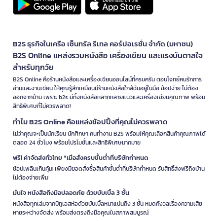
B2S ธุรกิจในเครือ เซ็นทรัล รีเทล คอร์ปอเรชั่น จำกัด (มหาชน)
B2S Online แหล่งรวมหนังสือ เครื่องเขียน และแรงบันดาลใจ
สำหรับทุกวัย
B2S Online คือร้านหนังสือและเครื่องเขียนออนไลน์ที่ครบครัน ตอบโจทย์คนรักการ
อ่านและงานเขียน ให้คุณรู้สึกเหมือนมีร้านหนังสือใกล้ฉันอยู่ในมือ ช้อปง่าย ไม่ต้อง
ออกจากบ้าน เพราะ b2s มีทั้งหนังสือหลากหลายแนวและเครื่องเขียนคุณภาพ พร้อม
สิทธิพิเศษที่ไม่ควรพลาด!
ทำไม B2S Online คือแหล่งช้อปปิ้งที่คุณไม่ควรพลาด
ไม่ว่าคุณจะเป็นนักเรียน นักศึกษา คนทำงาน B2S พร้อมให้คุณเลือกสินค้าคุณภาพได้
ตลอด 24 ชั่วโมง พร้อมโปรโมชั่นและสิทธิพิเศษมากมาย
ฟรี! ค่าจัดส่งทั่วไทย *เมื่อสั่งครบขั้นต่ำที่บริษัทกำหนด
ช้อปเพลินเกินคุ้ม! เพียงมียอดสั่งซื้อสินค้าขั้นต่ำที่บริษัทกำหนด รับสิทธิ์ส่งฟรีถึงบ้าน
ไม่ต้องจ่ายเพิ่ม
มั่นใจ หนังสือถึงมือปลอดภัย ด้วยบับเบิ้ล 3 ชั้น
หนังสือทุกเล่มจากบีทูเอสห่อด้วยบับเบิ้ลหนาแน่นถึง 3 ชั้น หมดกังวลเรื่องความเสีย
หายระหว่างจัดส่ง พร้อมส่งตรงถึงมือคุณในสภาพสมบูรณ์