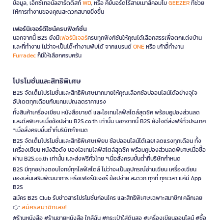
ข้อมูล, เอ็กซ์เทอนัลฮาร์ดดิสก์
WD
, หรือ คีย์บอร์ดไร้สายเมาส์คอมโบ
GEEZER
ที่ช่วย
ให้การทำงานของคุณสะดวกสบายยิ่งขึ้น
เฟอร์นิเจอร์ดีไซน์ครบฟังก์ชั่น
นอกจากนี้ B2S ยังมี
เฟอร์นิเจอร์
ครบทุกฟังก์ชันให้คุณได้เลือกสรรเพื่อตกแต่งบ้าน
และที่ทำงาน ไม่ว่าจะเป็นโต๊ะทำงานพับได้ จากแบรนด์
ONE
หรือ เก้าอี้ทำงาน
Furradec
ก็มีให้เลือกครบครัน
โปรโมชั่นและสิทธิพิเศษ
B2S จัดเต็มโปรโมชั่นและสิทธิพิเศษมากมายให้คุณเลือกช้อปออนไลน์ได้อย่างจุใจ
อัปเดตทุกเดือนกับแคมเปญลดราคาแรง
ทั้งสินค้าเครื่องเขียน หนังสือขายดี และไอเทมไลฟ์สไตล์สุดชิค พร้อมคูปองส่วนลด
และดีลพิเศษเมื่อช้อปผ่าน B2S.co.th เท่านั้น นอกจากนี้ B2S ยังใจดีส่งฟรีทั่วประเทศ
*เมื่อสั่งครบขั้นต่ำที่บริษัทกำหนด
B2S จัดเต็มโปรโมชั่นและสิทธิพิเศษเพียบ ช้อปออนไลน์ได้เลย! ลดแรงทุกเดือน ทั้ง
เครื่องเขียน หนังสือดัง ของไอเทมไลฟ์สไตล์สุดชิค พร้อมคูปองส่วนลดพิเศษเมื่อซื้อ
ผ่าน B2S.co.th เท่านั้น และส่งฟรีทั่วไทย *เมื่อสั่งครบขั้นต่ำที่บริษัทกำหนด
B2S มีทุกอย่างตอบโจทย์ทุกไลฟ์สไตล์ ไม่ว่าจะเป็นอุปกรณ์อ่านเขียน เครื่องเขียน
ของเล่นเสริมพัฒนาการ หรือเฟอร์นิเจอร์ ช้อปง่าย สะดวก ทุกที่ ทุกเวลา แค่มี App
B2S
สมัคร B2S Club รับข่าวสารโปรโมชั่นก่อนใคร และสิทธิพิเศษเฉพาะสมาชิก! คลิกเลย
สมัครสมาชิกเลย!
👉
#ร้านหนังสือ #ร้านขายหนังสือ ใกล้ฉัน #กระเป๋าใส่ดินสอ #เครื่องเขียนออนไลน์ #ซื้อ