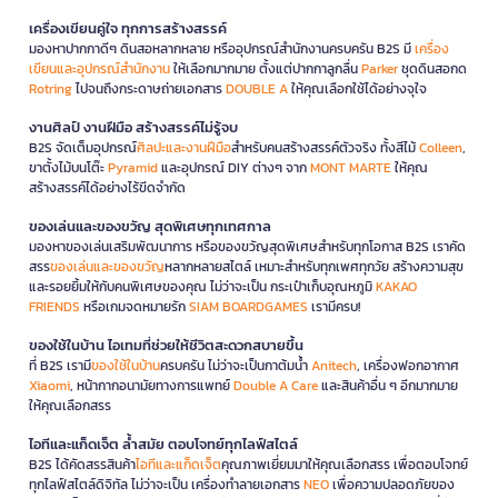
เครื่องเขียนคู่ใจ ทุกการสร้างสรรค์
มองหาปากกาดีๆ ดินสอหลากหลาย หรืออุปกรณ์สำนักงานครบครัน B2S มี
เครื่อง
เขียนและอุปกรณ์สำนักงาน
ให้เลือกมากมาย ตั้งแต่ปากกาลูกลื่น
Parker
ชุดดินสอกด
Rotring
ไปจนถึงกระดาษถ่ายเอกสาร
DOUBLE A
ให้คุณเลือกใช้ได้อย่างจุใจ
งานศิลป์ งานฝีมือ สร้างสรรค์ไม่รู้จบ
B2S จัดเต็มอุปกรณ์
ศิลปะและงานฝีมือ
สำหรับคนสร้างสรรค์ตัวจริง ทั้งสีไม้
Colleen
,
ขาตั้งไม้บนโต๊ะ
Pyramid
และอุปกรณ์ DIY ต่างๆ จาก
MONT MARTE
ให้คุณ
สร้างสรรค์ได้อย่างไร้ขีดจำกัด
ของเล่นและของขวัญ สุดพิเศษทุกเทศกาล
มองหาของเล่นเสริมพัฒนาการ หรือของขวัญสุดพิเศษสำหรับทุกโอกาส B2S เราคัด
สรร
ของเล่นและของขวัญ
หลากหลายสไตล์ เหมาะสำหรับทุกเพศทุกวัย สร้างความสุข
และรอยยิ้มให้กับคนพิเศษของคุณ ไม่ว่าจะเป็น กระเป๋าเก็บอุณหภูมิ
KAKAO
FRIENDS
หรือเกมจดหมายรัก
SIAM BOARDGAMES
เรามีครบ!
ของใช้ในบ้าน ไอเทมที่ช่วยให้ชีวิตสะดวกสบายขึ้น
ที่ B2S เรามี
ของใช้ในบ้าน
ครบครัน ไม่ว่าจะเป็นกาต้มน้ำ
Anitech
, เครื่องฟอกอากาศ
Xiaomi
, หน้ากากอนามัยทางการแพทย์
Double A Care
และสินค้าอื่น ๆ อีกมากมาย
ให้คุณเลือกสรร
ไอทีและแก็ดเจ็ต ล้ำสมัย ตอบโจทย์ทุกไลฟ์สไตล์
B2S ได้คัดสรรสินค้า
ไอทีและแก็ดเจ็ต
คุณภาพเยี่ยมมาให้คุณเลือกสรร เพื่อตอบโจทย์
ทุกไลฟ์สไตล์ดิจิทัล ไม่ว่าจะเป็น เครื่องทำลายเอกสาร
NEO
เพื่อความปลอดภัยของ