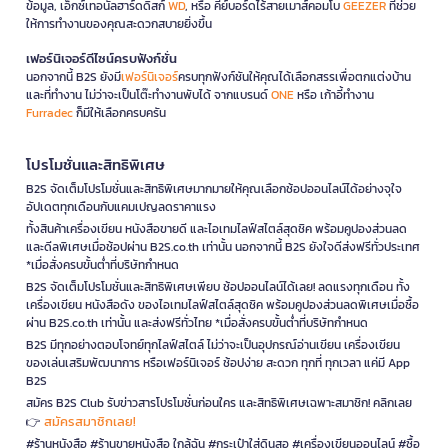
ข้อมูล, เอ็กซ์เทอนัลฮาร์ดดิสก์
WD
, หรือ คีย์บอร์ดไร้สายเมาส์คอมโบ
GEEZER
ที่ช่วย
ให้การทำงานของคุณสะดวกสบายยิ่งขึ้น
เฟอร์นิเจอร์ดีไซน์ครบฟังก์ชั่น
นอกจากนี้ B2S ยังมี
เฟอร์นิเจอร์
ครบทุกฟังก์ชันให้คุณได้เลือกสรรเพื่อตกแต่งบ้าน
และที่ทำงาน ไม่ว่าจะเป็นโต๊ะทำงานพับได้ จากแบรนด์
ONE
หรือ เก้าอี้ทำงาน
Furradec
ก็มีให้เลือกครบครัน
โปรโมชั่นและสิทธิพิเศษ
B2S จัดเต็มโปรโมชั่นและสิทธิพิเศษมากมายให้คุณเลือกช้อปออนไลน์ได้อย่างจุใจ
อัปเดตทุกเดือนกับแคมเปญลดราคาแรง
ทั้งสินค้าเครื่องเขียน หนังสือขายดี และไอเทมไลฟ์สไตล์สุดชิค พร้อมคูปองส่วนลด
และดีลพิเศษเมื่อช้อปผ่าน B2S.co.th เท่านั้น นอกจากนี้ B2S ยังใจดีส่งฟรีทั่วประเทศ
*เมื่อสั่งครบขั้นต่ำที่บริษัทกำหนด
B2S จัดเต็มโปรโมชั่นและสิทธิพิเศษเพียบ ช้อปออนไลน์ได้เลย! ลดแรงทุกเดือน ทั้ง
เครื่องเขียน หนังสือดัง ของไอเทมไลฟ์สไตล์สุดชิค พร้อมคูปองส่วนลดพิเศษเมื่อซื้อ
ผ่าน B2S.co.th เท่านั้น และส่งฟรีทั่วไทย *เมื่อสั่งครบขั้นต่ำที่บริษัทกำหนด
B2S มีทุกอย่างตอบโจทย์ทุกไลฟ์สไตล์ ไม่ว่าจะเป็นอุปกรณ์อ่านเขียน เครื่องเขียน
ของเล่นเสริมพัฒนาการ หรือเฟอร์นิเจอร์ ช้อปง่าย สะดวก ทุกที่ ทุกเวลา แค่มี App
B2S
สมัคร B2S Club รับข่าวสารโปรโมชั่นก่อนใคร และสิทธิพิเศษเฉพาะสมาชิก! คลิกเลย
สมัครสมาชิกเลย!
👉
#ร้านหนังสือ #ร้านขายหนังสือ ใกล้ฉัน #กระเป๋าใส่ดินสอ #เครื่องเขียนออนไลน์ #ซื้อ