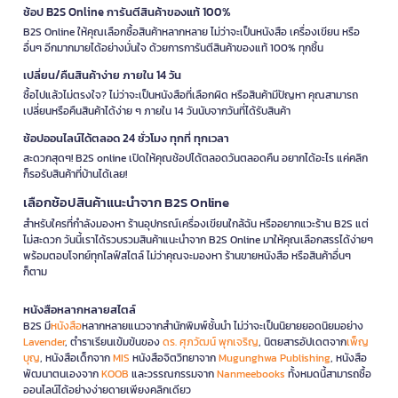
ช้อป B2S Online การันตีสินค้าของแท้ 100%
B2S Online ให้คุณเลือกซื้อสินค้าหลากหลาย ไม่ว่าจะเป็นหนังสือ เครื่องเขียน หรือ
อื่นๆ อีกมากมายได้อย่างมั่นใจ ด้วยการการันตีสินค้าของแท้ 100% ทุกชิ้น
เปลี่ยน/คืนสินค้าง่าย ภายใน 14 วัน
ซื้อไปแล้วไม่ตรงใจ? ไม่ว่าจะเป็นหนังสือที่เลือกผิด หรือสินค้ามีปัญหา คุณสามารถ
เปลี่ยนหรือคืนสินค้าได้ง่าย ๆ ภายใน 14 วันนับจากวันที่ได้รับสินค้า
ช้อปออนไลน์ได้ตลอด 24 ชั่วโมง ทุกที่ ทุกเวลา
สะดวกสุดๆ! B2S online เปิดให้คุณช้อปได้ตลอดวันตลอดคืน อยากได้อะไร แค่คลิก
ก็รอรับสินค้าที่บ้านได้เลย!
เลือกช้อปสินค้าแนะนำจาก B2S Online
สำหรับใครที่กำลังมองหา ร้านอุปกรณ์เครื่องเขียนใกล้ฉัน หรืออยากแวะร้าน B2S แต่
ไม่สะดวก วันนี้เราได้รวบรวมสินค้าแนะนำจาก B2S Online มาให้คุณเลือกสรรได้ง่ายๆ
พร้อมตอบโจทย์ทุกไลฟ์สไตล์ ไม่ว่าคุณจะมองหา ร้านขายหนังสือ หรือสินค้าอื่นๆ
ก็ตาม
หนังสือหลากหลายสไตล์
B2S มี
หนังสือ
หลากหลายแนวจากสำนักพิมพ์ชั้นนำ ไม่ว่าจะเป็นนิยายยอดนิยมอย่าง
Lavender
, ตำราเรียนเข้มข้นของ
ดร. ศุภวัฒน์ พุกเจริญ
, นิตยสารอัปเดตจาก
เพ็ญ
บุญ
, หนังสือเด็กจาก
MIS
หนังสือจิตวิทยาจาก
Mugunghwa Publishing
, หนังสือ
พัฒนาตนเองจาก
KOOB
และวรรณกรรมจาก
Nanmeebooks
ทั้งหมดนี้สามารถซื้อ
ออนไลน์ได้อย่างง่ายดายเพียงคลิกเดียว