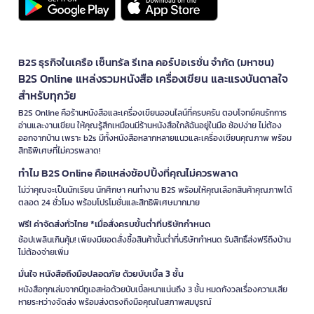
B2S ธุรกิจในเครือ เซ็นทรัล รีเทล คอร์ปอเรชั่น จำกัด (มหาชน)
B2S Online แหล่งรวมหนังสือ เครื่องเขียน และแรงบันดาลใจ
สำหรับทุกวัย
B2S Online คือร้านหนังสือและเครื่องเขียนออนไลน์ที่ครบครัน ตอบโจทย์คนรักการ
อ่านและงานเขียน ให้คุณรู้สึกเหมือนมีร้านหนังสือใกล้ฉันอยู่ในมือ ช้อปง่าย ไม่ต้อง
ออกจากบ้าน เพราะ b2s มีทั้งหนังสือหลากหลายแนวและเครื่องเขียนคุณภาพ พร้อม
สิทธิพิเศษที่ไม่ควรพลาด!
ทำไม B2S Online คือแหล่งช้อปปิ้งที่คุณไม่ควรพลาด
ไม่ว่าคุณจะเป็นนักเรียน นักศึกษา คนทำงาน B2S พร้อมให้คุณเลือกสินค้าคุณภาพได้
ตลอด 24 ชั่วโมง พร้อมโปรโมชั่นและสิทธิพิเศษมากมาย
ฟรี! ค่าจัดส่งทั่วไทย *เมื่อสั่งครบขั้นต่ำที่บริษัทกำหนด
ช้อปเพลินเกินคุ้ม! เพียงมียอดสั่งซื้อสินค้าขั้นต่ำที่บริษัทกำหนด รับสิทธิ์ส่งฟรีถึงบ้าน
ไม่ต้องจ่ายเพิ่ม
มั่นใจ หนังสือถึงมือปลอดภัย ด้วยบับเบิ้ล 3 ชั้น
หนังสือทุกเล่มจากบีทูเอสห่อด้วยบับเบิ้ลหนาแน่นถึง 3 ชั้น หมดกังวลเรื่องความเสีย
หายระหว่างจัดส่ง พร้อมส่งตรงถึงมือคุณในสภาพสมบูรณ์