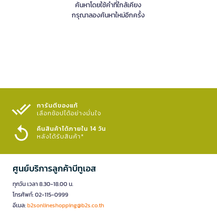
ค้นหาโดยใช้คำที่ใกล้เคียง
กรุณาลองค้นหาใหม่อีกครั้ง
การันตีของแท้
เลือกช้อปได้อย่างมั่นใจ​
คืนสินค้าได้ภายใน 14 วัน
หลังได้รับสินค้า*
ศูนย์บริการลูกค้าบีทูเอส
ทุกวัน เวลา 8.30-18.00 น.
โทรศัพท์: 02-115-0999
อีเมล:
b2sonlineshopping@b2s.co.th