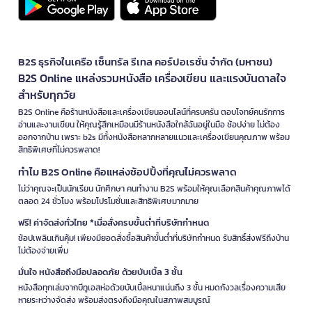
B2S ธุรกิจในเครือ เซ็นทรัล รีเทล คอร์ปอเรชั่น จำกัด (มหาชน)
B2S Online แหล่งรวมหนังสือ เครื่องเขียน และแรงบันดาลใจ
สำหรับทุกวัย
B2S Online คือร้านหนังสือและเครื่องเขียนออนไลน์ที่ครบครัน ตอบโจทย์คนรักการ
อ่านและงานเขียน ให้คุณรู้สึกเหมือนมีร้านหนังสือใกล้ฉันอยู่ในมือ ช้อปง่าย ไม่ต้อง
ออกจากบ้าน เพราะ b2s มีทั้งหนังสือหลากหลายแนวและเครื่องเขียนคุณภาพ พร้อม
สิทธิพิเศษที่ไม่ควรพลาด!
ทำไม B2S Online คือแหล่งช้อปปิ้งที่คุณไม่ควรพลาด
ไม่ว่าคุณจะเป็นนักเรียน นักศึกษา คนทำงาน B2S พร้อมให้คุณเลือกสินค้าคุณภาพได้
ตลอด 24 ชั่วโมง พร้อมโปรโมชั่นและสิทธิพิเศษมากมาย
ฟรี! ค่าจัดส่งทั่วไทย *เมื่อสั่งครบขั้นต่ำที่บริษัทกำหนด
ช้อปเพลินเกินคุ้ม! เพียงมียอดสั่งซื้อสินค้าขั้นต่ำที่บริษัทกำหนด รับสิทธิ์ส่งฟรีถึงบ้าน
ไม่ต้องจ่ายเพิ่ม
มั่นใจ หนังสือถึงมือปลอดภัย ด้วยบับเบิ้ล 3 ชั้น
หนังสือทุกเล่มจากบีทูเอสห่อด้วยบับเบิ้ลหนาแน่นถึง 3 ชั้น หมดกังวลเรื่องความเสีย
หายระหว่างจัดส่ง พร้อมส่งตรงถึงมือคุณในสภาพสมบูรณ์