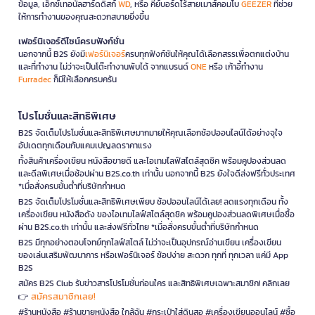
ข้อมูล, เอ็กซ์เทอนัลฮาร์ดดิสก์
WD
, หรือ คีย์บอร์ดไร้สายเมาส์คอมโบ
GEEZER
ที่ช่วย
ให้การทำงานของคุณสะดวกสบายยิ่งขึ้น
เฟอร์นิเจอร์ดีไซน์ครบฟังก์ชั่น
นอกจากนี้ B2S ยังมี
เฟอร์นิเจอร์
ครบทุกฟังก์ชันให้คุณได้เลือกสรรเพื่อตกแต่งบ้าน
และที่ทำงาน ไม่ว่าจะเป็นโต๊ะทำงานพับได้ จากแบรนด์
ONE
หรือ เก้าอี้ทำงาน
Furradec
ก็มีให้เลือกครบครัน
โปรโมชั่นและสิทธิพิเศษ
B2S จัดเต็มโปรโมชั่นและสิทธิพิเศษมากมายให้คุณเลือกช้อปออนไลน์ได้อย่างจุใจ
อัปเดตทุกเดือนกับแคมเปญลดราคาแรง
ทั้งสินค้าเครื่องเขียน หนังสือขายดี และไอเทมไลฟ์สไตล์สุดชิค พร้อมคูปองส่วนลด
และดีลพิเศษเมื่อช้อปผ่าน B2S.co.th เท่านั้น นอกจากนี้ B2S ยังใจดีส่งฟรีทั่วประเทศ
*เมื่อสั่งครบขั้นต่ำที่บริษัทกำหนด
B2S จัดเต็มโปรโมชั่นและสิทธิพิเศษเพียบ ช้อปออนไลน์ได้เลย! ลดแรงทุกเดือน ทั้ง
เครื่องเขียน หนังสือดัง ของไอเทมไลฟ์สไตล์สุดชิค พร้อมคูปองส่วนลดพิเศษเมื่อซื้อ
ผ่าน B2S.co.th เท่านั้น และส่งฟรีทั่วไทย *เมื่อสั่งครบขั้นต่ำที่บริษัทกำหนด
B2S มีทุกอย่างตอบโจทย์ทุกไลฟ์สไตล์ ไม่ว่าจะเป็นอุปกรณ์อ่านเขียน เครื่องเขียน
ของเล่นเสริมพัฒนาการ หรือเฟอร์นิเจอร์ ช้อปง่าย สะดวก ทุกที่ ทุกเวลา แค่มี App
B2S
สมัคร B2S Club รับข่าวสารโปรโมชั่นก่อนใคร และสิทธิพิเศษเฉพาะสมาชิก! คลิกเลย
สมัครสมาชิกเลย!
👉
#ร้านหนังสือ #ร้านขายหนังสือ ใกล้ฉัน #กระเป๋าใส่ดินสอ #เครื่องเขียนออนไลน์ #ซื้อ