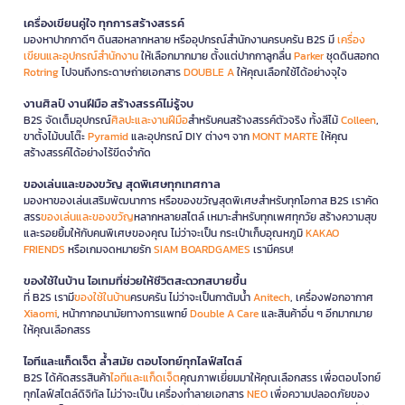
เครื่องเขียนคู่ใจ ทุกการสร้างสรรค์
มองหาปากกาดีๆ ดินสอหลากหลาย หรืออุปกรณ์สำนักงานครบครัน B2S มี
เครื่อง
เขียนและอุปกรณ์สำนักงาน
ให้เลือกมากมาย ตั้งแต่ปากกาลูกลื่น
Parker
ชุดดินสอกด
Rotring
ไปจนถึงกระดาษถ่ายเอกสาร
DOUBLE A
ให้คุณเลือกใช้ได้อย่างจุใจ
งานศิลป์ งานฝีมือ สร้างสรรค์ไม่รู้จบ
B2S จัดเต็มอุปกรณ์
ศิลปะและงานฝีมือ
สำหรับคนสร้างสรรค์ตัวจริง ทั้งสีไม้
Colleen
,
ขาตั้งไม้บนโต๊ะ
Pyramid
และอุปกรณ์ DIY ต่างๆ จาก
MONT MARTE
ให้คุณ
สร้างสรรค์ได้อย่างไร้ขีดจำกัด
ของเล่นและของขวัญ สุดพิเศษทุกเทศกาล
มองหาของเล่นเสริมพัฒนาการ หรือของขวัญสุดพิเศษสำหรับทุกโอกาส B2S เราคัด
สรร
ของเล่นและของขวัญ
หลากหลายสไตล์ เหมาะสำหรับทุกเพศทุกวัย สร้างความสุข
และรอยยิ้มให้กับคนพิเศษของคุณ ไม่ว่าจะเป็น กระเป๋าเก็บอุณหภูมิ
KAKAO
FRIENDS
หรือเกมจดหมายรัก
SIAM BOARDGAMES
เรามีครบ!
ของใช้ในบ้าน ไอเทมที่ช่วยให้ชีวิตสะดวกสบายขึ้น
ที่ B2S เรามี
ของใช้ในบ้าน
ครบครัน ไม่ว่าจะเป็นกาต้มน้ำ
Anitech
, เครื่องฟอกอากาศ
Xiaomi
, หน้ากากอนามัยทางการแพทย์
Double A Care
และสินค้าอื่น ๆ อีกมากมาย
ให้คุณเลือกสรร
ไอทีและแก็ดเจ็ต ล้ำสมัย ตอบโจทย์ทุกไลฟ์สไตล์
B2S ได้คัดสรรสินค้า
ไอทีและแก็ดเจ็ต
คุณภาพเยี่ยมมาให้คุณเลือกสรร เพื่อตอบโจทย์
ทุกไลฟ์สไตล์ดิจิทัล ไม่ว่าจะเป็น เครื่องทำลายเอกสาร
NEO
เพื่อความปลอดภัยของ