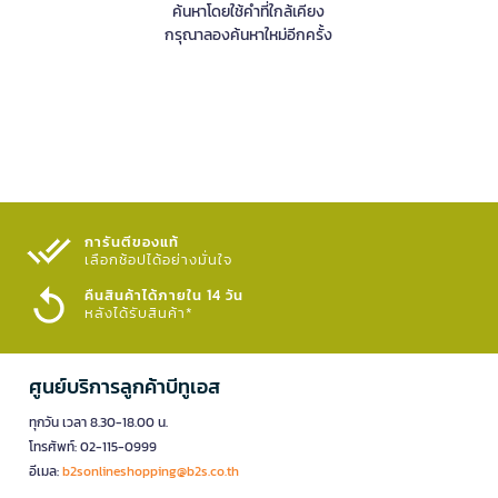
ค้นหาโดยใช้คำที่ใกล้เคียง
กรุณาลองค้นหาใหม่อีกครั้ง
การันตีของแท้
เลือกช้อปได้อย่างมั่นใจ​
คืนสินค้าได้ภายใน 14 วัน
หลังได้รับสินค้า*
ศูนย์บริการลูกค้าบีทูเอส
ทุกวัน เวลา 8.30-18.00 น.
โทรศัพท์: 02-115-0999
อีเมล:
b2sonlineshopping@b2s.co.th