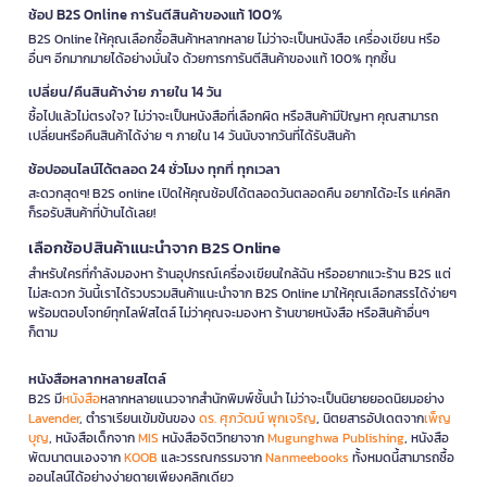
ช้อป B2S Online การันตีสินค้าของแท้ 100%
B2S Online ให้คุณเลือกซื้อสินค้าหลากหลาย ไม่ว่าจะเป็นหนังสือ เครื่องเขียน หรือ
อื่นๆ อีกมากมายได้อย่างมั่นใจ ด้วยการการันตีสินค้าของแท้ 100% ทุกชิ้น
เปลี่ยน/คืนสินค้าง่าย ภายใน 14 วัน
ซื้อไปแล้วไม่ตรงใจ? ไม่ว่าจะเป็นหนังสือที่เลือกผิด หรือสินค้ามีปัญหา คุณสามารถ
เปลี่ยนหรือคืนสินค้าได้ง่าย ๆ ภายใน 14 วันนับจากวันที่ได้รับสินค้า
ช้อปออนไลน์ได้ตลอด 24 ชั่วโมง ทุกที่ ทุกเวลา
สะดวกสุดๆ! B2S online เปิดให้คุณช้อปได้ตลอดวันตลอดคืน อยากได้อะไร แค่คลิก
ก็รอรับสินค้าที่บ้านได้เลย!
เลือกช้อปสินค้าแนะนำจาก B2S Online
สำหรับใครที่กำลังมองหา ร้านอุปกรณ์เครื่องเขียนใกล้ฉัน หรืออยากแวะร้าน B2S แต่
ไม่สะดวก วันนี้เราได้รวบรวมสินค้าแนะนำจาก B2S Online มาให้คุณเลือกสรรได้ง่ายๆ
พร้อมตอบโจทย์ทุกไลฟ์สไตล์ ไม่ว่าคุณจะมองหา ร้านขายหนังสือ หรือสินค้าอื่นๆ
ก็ตาม
หนังสือหลากหลายสไตล์
B2S มี
หนังสือ
หลากหลายแนวจากสำนักพิมพ์ชั้นนำ ไม่ว่าจะเป็นนิยายยอดนิยมอย่าง
Lavender
, ตำราเรียนเข้มข้นของ
ดร. ศุภวัฒน์ พุกเจริญ
, นิตยสารอัปเดตจาก
เพ็ญ
บุญ
, หนังสือเด็กจาก
MIS
หนังสือจิตวิทยาจาก
Mugunghwa Publishing
, หนังสือ
พัฒนาตนเองจาก
KOOB
และวรรณกรรมจาก
Nanmeebooks
ทั้งหมดนี้สามารถซื้อ
ออนไลน์ได้อย่างง่ายดายเพียงคลิกเดียว