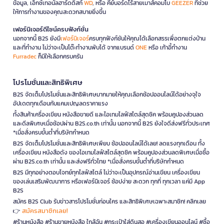
ข้อมูล, เอ็กซ์เทอนัลฮาร์ดดิสก์
WD
, หรือ คีย์บอร์ดไร้สายเมาส์คอมโบ
GEEZER
ที่ช่วย
ให้การทำงานของคุณสะดวกสบายยิ่งขึ้น
เฟอร์นิเจอร์ดีไซน์ครบฟังก์ชั่น
นอกจากนี้ B2S ยังมี
เฟอร์นิเจอร์
ครบทุกฟังก์ชันให้คุณได้เลือกสรรเพื่อตกแต่งบ้าน
และที่ทำงาน ไม่ว่าจะเป็นโต๊ะทำงานพับได้ จากแบรนด์
ONE
หรือ เก้าอี้ทำงาน
Furradec
ก็มีให้เลือกครบครัน
โปรโมชั่นและสิทธิพิเศษ
B2S จัดเต็มโปรโมชั่นและสิทธิพิเศษมากมายให้คุณเลือกช้อปออนไลน์ได้อย่างจุใจ
อัปเดตทุกเดือนกับแคมเปญลดราคาแรง
ทั้งสินค้าเครื่องเขียน หนังสือขายดี และไอเทมไลฟ์สไตล์สุดชิค พร้อมคูปองส่วนลด
และดีลพิเศษเมื่อช้อปผ่าน B2S.co.th เท่านั้น นอกจากนี้ B2S ยังใจดีส่งฟรีทั่วประเทศ
*เมื่อสั่งครบขั้นต่ำที่บริษัทกำหนด
B2S จัดเต็มโปรโมชั่นและสิทธิพิเศษเพียบ ช้อปออนไลน์ได้เลย! ลดแรงทุกเดือน ทั้ง
เครื่องเขียน หนังสือดัง ของไอเทมไลฟ์สไตล์สุดชิค พร้อมคูปองส่วนลดพิเศษเมื่อซื้อ
ผ่าน B2S.co.th เท่านั้น และส่งฟรีทั่วไทย *เมื่อสั่งครบขั้นต่ำที่บริษัทกำหนด
B2S มีทุกอย่างตอบโจทย์ทุกไลฟ์สไตล์ ไม่ว่าจะเป็นอุปกรณ์อ่านเขียน เครื่องเขียน
ของเล่นเสริมพัฒนาการ หรือเฟอร์นิเจอร์ ช้อปง่าย สะดวก ทุกที่ ทุกเวลา แค่มี App
B2S
สมัคร B2S Club รับข่าวสารโปรโมชั่นก่อนใคร และสิทธิพิเศษเฉพาะสมาชิก! คลิกเลย
สมัครสมาชิกเลย!
👉
#ร้านหนังสือ #ร้านขายหนังสือ ใกล้ฉัน #กระเป๋าใส่ดินสอ #เครื่องเขียนออนไลน์ #ซื้อ