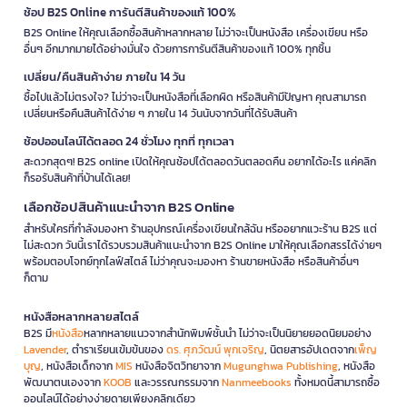
ช้อป B2S Online การันตีสินค้าของแท้ 100%
B2S Online ให้คุณเลือกซื้อสินค้าหลากหลาย ไม่ว่าจะเป็นหนังสือ เครื่องเขียน หรือ
อื่นๆ อีกมากมายได้อย่างมั่นใจ ด้วยการการันตีสินค้าของแท้ 100% ทุกชิ้น
เปลี่ยน/คืนสินค้าง่าย ภายใน 14 วัน
ซื้อไปแล้วไม่ตรงใจ? ไม่ว่าจะเป็นหนังสือที่เลือกผิด หรือสินค้ามีปัญหา คุณสามารถ
เปลี่ยนหรือคืนสินค้าได้ง่าย ๆ ภายใน 14 วันนับจากวันที่ได้รับสินค้า
ช้อปออนไลน์ได้ตลอด 24 ชั่วโมง ทุกที่ ทุกเวลา
สะดวกสุดๆ! B2S online เปิดให้คุณช้อปได้ตลอดวันตลอดคืน อยากได้อะไร แค่คลิก
ก็รอรับสินค้าที่บ้านได้เลย!
เลือกช้อปสินค้าแนะนำจาก B2S Online
สำหรับใครที่กำลังมองหา ร้านอุปกรณ์เครื่องเขียนใกล้ฉัน หรืออยากแวะร้าน B2S แต่
ไม่สะดวก วันนี้เราได้รวบรวมสินค้าแนะนำจาก B2S Online มาให้คุณเลือกสรรได้ง่ายๆ
พร้อมตอบโจทย์ทุกไลฟ์สไตล์ ไม่ว่าคุณจะมองหา ร้านขายหนังสือ หรือสินค้าอื่นๆ
ก็ตาม
หนังสือหลากหลายสไตล์
B2S มี
หนังสือ
หลากหลายแนวจากสำนักพิมพ์ชั้นนำ ไม่ว่าจะเป็นนิยายยอดนิยมอย่าง
Lavender
, ตำราเรียนเข้มข้นของ
ดร. ศุภวัฒน์ พุกเจริญ
, นิตยสารอัปเดตจาก
เพ็ญ
บุญ
, หนังสือเด็กจาก
MIS
หนังสือจิตวิทยาจาก
Mugunghwa Publishing
, หนังสือ
พัฒนาตนเองจาก
KOOB
และวรรณกรรมจาก
Nanmeebooks
ทั้งหมดนี้สามารถซื้อ
ออนไลน์ได้อย่างง่ายดายเพียงคลิกเดียว