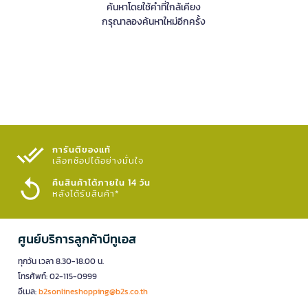
ค้นหาโดยใช้คำที่ใกล้เคียง
กรุณาลองค้นหาใหม่อีกครั้ง
การันตีของแท้
เลือกช้อปได้อย่างมั่นใจ​
คืนสินค้าได้ภายใน 14 วัน
หลังได้รับสินค้า*
ศูนย์บริการลูกค้าบีทูเอส
ทุกวัน เวลา 8.30-18.00 น.
โทรศัพท์: 02-115-0999
อีเมล:
b2sonlineshopping@b2s.co.th