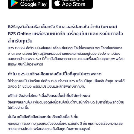
B2S ธุรกิจในเครือ เซ็นทรัล รีเทล คอร์ปอเรชั่น จำกัด (มหาชน)
B2S Online แหล่งรวมหนังสือ เครื่องเขียน และแรงบันดาลใจ
สำหรับทุกวัย
B2S Online คือร้านหนังสือและเครื่องเขียนออนไลน์ที่ครบครัน ตอบโจทย์คนรักการ
อ่านและงานเขียน ให้คุณรู้สึกเหมือนมีร้านหนังสือใกล้ฉันอยู่ในมือ ช้อปง่าย ไม่ต้อง
ออกจากบ้าน เพราะ b2s มีทั้งหนังสือหลากหลายแนวและเครื่องเขียนคุณภาพ พร้อม
สิทธิพิเศษที่ไม่ควรพลาด!
ทำไม B2S Online คือแหล่งช้อปปิ้งที่คุณไม่ควรพลาด
ไม่ว่าคุณจะเป็นนักเรียน นักศึกษา คนทำงาน B2S พร้อมให้คุณเลือกสินค้าคุณภาพได้
ตลอด 24 ชั่วโมง พร้อมโปรโมชั่นและสิทธิพิเศษมากมาย
ฟรี! ค่าจัดส่งทั่วไทย *เมื่อสั่งครบขั้นต่ำที่บริษัทกำหนด
ช้อปเพลินเกินคุ้ม! เพียงมียอดสั่งซื้อสินค้าขั้นต่ำที่บริษัทกำหนด รับสิทธิ์ส่งฟรีถึงบ้าน
ไม่ต้องจ่ายเพิ่ม
มั่นใจ หนังสือถึงมือปลอดภัย ด้วยบับเบิ้ล 3 ชั้น
หนังสือทุกเล่มจากบีทูเอสห่อด้วยบับเบิ้ลหนาแน่นถึง 3 ชั้น หมดกังวลเรื่องความเสีย
หายระหว่างจัดส่ง พร้อมส่งตรงถึงมือคุณในสภาพสมบูรณ์