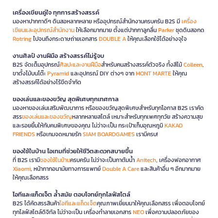
เครื่องเขียนคู่ใจ ทุกการสร้างสรรค์
มองหาปากกาดีๆ ดินสอหลากหลาย หรืออุปกรณ์สำนักงานครบครัน B2S มี
เครื่อง
เขียนและอุปกรณ์สำนักงาน
ให้เลือกมากมาย ตั้งแต่ปากกาลูกลื่น
Parker
ชุดดินสอกด
Rotring
ไปจนถึงกระดาษถ่ายเอกสาร
DOUBLE A
ให้คุณเลือกใช้ได้อย่างจุใจ
งานศิลป์ งานฝีมือ สร้างสรรค์ไม่รู้จบ
B2S จัดเต็มอุปกรณ์
ศิลปะและงานฝีมือ
สำหรับคนสร้างสรรค์ตัวจริง ทั้งสีไม้
Colleen
,
ขาตั้งไม้บนโต๊ะ
Pyramid
และอุปกรณ์ DIY ต่างๆ จาก
MONT MARTE
ให้คุณ
สร้างสรรค์ได้อย่างไร้ขีดจำกัด
ของเล่นและของขวัญ สุดพิเศษทุกเทศกาล
มองหาของเล่นเสริมพัฒนาการ หรือของขวัญสุดพิเศษสำหรับทุกโอกาส B2S เราคัด
สรร
ของเล่นและของขวัญ
หลากหลายสไตล์ เหมาะสำหรับทุกเพศทุกวัย สร้างความสุข
และรอยยิ้มให้กับคนพิเศษของคุณ ไม่ว่าจะเป็น กระเป๋าเก็บอุณหภูมิ
KAKAO
FRIENDS
หรือเกมจดหมายรัก
SIAM BOARDGAMES
เรามีครบ!
ของใช้ในบ้าน ไอเทมที่ช่วยให้ชีวิตสะดวกสบายขึ้น
ที่ B2S เรามี
ของใช้ในบ้าน
ครบครัน ไม่ว่าจะเป็นกาต้มน้ำ
Anitech
, เครื่องฟอกอากาศ
Xiaomi
, หน้ากากอนามัยทางการแพทย์
Double A Care
และสินค้าอื่น ๆ อีกมากมาย
ให้คุณเลือกสรร
ไอทีและแก็ดเจ็ต ล้ำสมัย ตอบโจทย์ทุกไลฟ์สไตล์
B2S ได้คัดสรรสินค้า
ไอทีและแก็ดเจ็ต
คุณภาพเยี่ยมมาให้คุณเลือกสรร เพื่อตอบโจทย์
ทุกไลฟ์สไตล์ดิจิทัล ไม่ว่าจะเป็น เครื่องทำลายเอกสาร
NEO
เพื่อความปลอดภัยของ