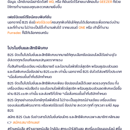
ข้อมูล, เอ็กซ์เทอนัลฮาร์ดดิสก์
WD
, หรือ คีย์บอร์ดไร้สายเมาส์คอมโบ
GEEZER
ที่ช่วย
ให้การทำงานของคุณสะดวกสบายยิ่งขึ้น
เฟอร์นิเจอร์ดีไซน์ครบฟังก์ชั่น
นอกจากนี้ B2S ยังมี
เฟอร์นิเจอร์
ครบทุกฟังก์ชันให้คุณได้เลือกสรรเพื่อตกแต่งบ้าน
และที่ทำงาน ไม่ว่าจะเป็นโต๊ะทำงานพับได้ จากแบรนด์
ONE
หรือ เก้าอี้ทำงาน
Furradec
ก็มีให้เลือกครบครัน
โปรโมชั่นและสิทธิพิเศษ
B2S จัดเต็มโปรโมชั่นและสิทธิพิเศษมากมายให้คุณเลือกช้อปออนไลน์ได้อย่างจุใจ
อัปเดตทุกเดือนกับแคมเปญลดราคาแรง
ทั้งสินค้าเครื่องเขียน หนังสือขายดี และไอเทมไลฟ์สไตล์สุดชิค พร้อมคูปองส่วนลด
และดีลพิเศษเมื่อช้อปผ่าน B2S.co.th เท่านั้น นอกจากนี้ B2S ยังใจดีส่งฟรีทั่วประเทศ
*เมื่อสั่งครบขั้นต่ำที่บริษัทกำหนด
B2S จัดเต็มโปรโมชั่นและสิทธิพิเศษเพียบ ช้อปออนไลน์ได้เลย! ลดแรงทุกเดือน ทั้ง
เครื่องเขียน หนังสือดัง ของไอเทมไลฟ์สไตล์สุดชิค พร้อมคูปองส่วนลดพิเศษเมื่อซื้อ
ผ่าน B2S.co.th เท่านั้น และส่งฟรีทั่วไทย *เมื่อสั่งครบขั้นต่ำที่บริษัทกำหนด
B2S มีทุกอย่างตอบโจทย์ทุกไลฟ์สไตล์ ไม่ว่าจะเป็นอุปกรณ์อ่านเขียน เครื่องเขียน
ของเล่นเสริมพัฒนาการ หรือเฟอร์นิเจอร์ ช้อปง่าย สะดวก ทุกที่ ทุกเวลา แค่มี App
B2S
สมัคร B2S Club รับข่าวสารโปรโมชั่นก่อนใคร และสิทธิพิเศษเฉพาะสมาชิก! คลิกเลย
สมัครสมาชิกเลย!
👉
#ร้านหนังสือ #ร้านขายหนังสือ ใกล้ฉัน #กระเป๋าใส่ดินสอ #เครื่องเขียนออนไลน์ #ซื้อ