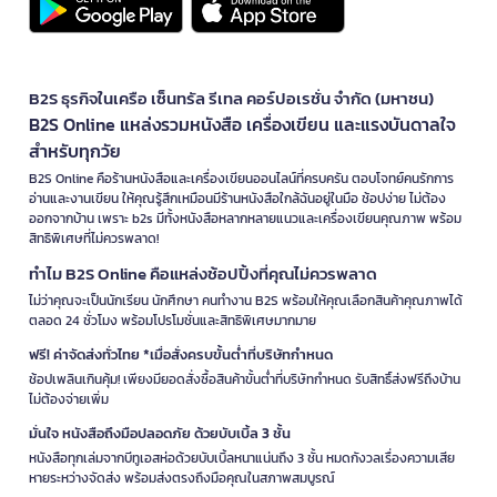
B2S ธุรกิจในเครือ เซ็นทรัล รีเทล คอร์ปอเรชั่น จำกัด (มหาชน)
B2S Online แหล่งรวมหนังสือ เครื่องเขียน และแรงบันดาลใจ
สำหรับทุกวัย
B2S Online คือร้านหนังสือและเครื่องเขียนออนไลน์ที่ครบครัน ตอบโจทย์คนรักการ
อ่านและงานเขียน ให้คุณรู้สึกเหมือนมีร้านหนังสือใกล้ฉันอยู่ในมือ ช้อปง่าย ไม่ต้อง
ออกจากบ้าน เพราะ b2s มีทั้งหนังสือหลากหลายแนวและเครื่องเขียนคุณภาพ พร้อม
สิทธิพิเศษที่ไม่ควรพลาด!
ทำไม B2S Online คือแหล่งช้อปปิ้งที่คุณไม่ควรพลาด
ไม่ว่าคุณจะเป็นนักเรียน นักศึกษา คนทำงาน B2S พร้อมให้คุณเลือกสินค้าคุณภาพได้
ตลอด 24 ชั่วโมง พร้อมโปรโมชั่นและสิทธิพิเศษมากมาย
ฟรี! ค่าจัดส่งทั่วไทย *เมื่อสั่งครบขั้นต่ำที่บริษัทกำหนด
ช้อปเพลินเกินคุ้ม! เพียงมียอดสั่งซื้อสินค้าขั้นต่ำที่บริษัทกำหนด รับสิทธิ์ส่งฟรีถึงบ้าน
ไม่ต้องจ่ายเพิ่ม
มั่นใจ หนังสือถึงมือปลอดภัย ด้วยบับเบิ้ล 3 ชั้น
หนังสือทุกเล่มจากบีทูเอสห่อด้วยบับเบิ้ลหนาแน่นถึง 3 ชั้น หมดกังวลเรื่องความเสีย
หายระหว่างจัดส่ง พร้อมส่งตรงถึงมือคุณในสภาพสมบูรณ์