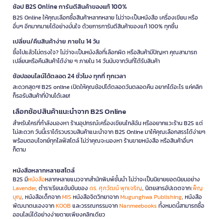
ช้อป B2S Online การันตีสินค้าของแท้ 100%
B2S Online ให้คุณเลือกซื้อสินค้าหลากหลาย ไม่ว่าจะเป็นหนังสือ เครื่องเขียน หรือ
อื่นๆ อีกมากมายได้อย่างมั่นใจ ด้วยการการันตีสินค้าของแท้ 100% ทุกชิ้น
เปลี่ยน/คืนสินค้าง่าย ภายใน 14 วัน
ซื้อไปแล้วไม่ตรงใจ? ไม่ว่าจะเป็นหนังสือที่เลือกผิด หรือสินค้ามีปัญหา คุณสามารถ
เปลี่ยนหรือคืนสินค้าได้ง่าย ๆ ภายใน 14 วันนับจากวันที่ได้รับสินค้า
ช้อปออนไลน์ได้ตลอด 24 ชั่วโมง ทุกที่ ทุกเวลา
สะดวกสุดๆ! B2S online เปิดให้คุณช้อปได้ตลอดวันตลอดคืน อยากได้อะไร แค่คลิก
ก็รอรับสินค้าที่บ้านได้เลย!
เลือกช้อปสินค้าแนะนำจาก B2S Online
สำหรับใครที่กำลังมองหา ร้านอุปกรณ์เครื่องเขียนใกล้ฉัน หรืออยากแวะร้าน B2S แต่
ไม่สะดวก วันนี้เราได้รวบรวมสินค้าแนะนำจาก B2S Online มาให้คุณเลือกสรรได้ง่ายๆ
พร้อมตอบโจทย์ทุกไลฟ์สไตล์ ไม่ว่าคุณจะมองหา ร้านขายหนังสือ หรือสินค้าอื่นๆ
ก็ตาม
หนังสือหลากหลายสไตล์
B2S มี
หนังสือ
หลากหลายแนวจากสำนักพิมพ์ชั้นนำ ไม่ว่าจะเป็นนิยายยอดนิยมอย่าง
Lavender
, ตำราเรียนเข้มข้นของ
ดร. ศุภวัฒน์ พุกเจริญ
, นิตยสารอัปเดตจาก
เพ็ญ
บุญ
, หนังสือเด็กจาก
MIS
หนังสือจิตวิทยาจาก
Mugunghwa Publishing
, หนังสือ
พัฒนาตนเองจาก
KOOB
และวรรณกรรมจาก
Nanmeebooks
ทั้งหมดนี้สามารถซื้อ
ออนไลน์ได้อย่างง่ายดายเพียงคลิกเดียว