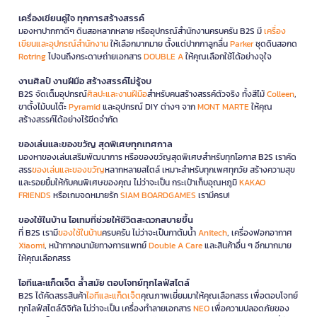
เครื่องเขียนคู่ใจ ทุกการสร้างสรรค์
มองหาปากกาดีๆ ดินสอหลากหลาย หรืออุปกรณ์สำนักงานครบครัน B2S มี
เครื่อง
เขียนและอุปกรณ์สำนักงาน
ให้เลือกมากมาย ตั้งแต่ปากกาลูกลื่น
Parker
ชุดดินสอกด
Rotring
ไปจนถึงกระดาษถ่ายเอกสาร
DOUBLE A
ให้คุณเลือกใช้ได้อย่างจุใจ
งานศิลป์ งานฝีมือ สร้างสรรค์ไม่รู้จบ
B2S จัดเต็มอุปกรณ์
ศิลปะและงานฝีมือ
สำหรับคนสร้างสรรค์ตัวจริง ทั้งสีไม้
Colleen
,
ขาตั้งไม้บนโต๊ะ
Pyramid
และอุปกรณ์ DIY ต่างๆ จาก
MONT MARTE
ให้คุณ
สร้างสรรค์ได้อย่างไร้ขีดจำกัด
ของเล่นและของขวัญ สุดพิเศษทุกเทศกาล
มองหาของเล่นเสริมพัฒนาการ หรือของขวัญสุดพิเศษสำหรับทุกโอกาส B2S เราคัด
สรร
ของเล่นและของขวัญ
หลากหลายสไตล์ เหมาะสำหรับทุกเพศทุกวัย สร้างความสุข
และรอยยิ้มให้กับคนพิเศษของคุณ ไม่ว่าจะเป็น กระเป๋าเก็บอุณหภูมิ
KAKAO
FRIENDS
หรือเกมจดหมายรัก
SIAM BOARDGAMES
เรามีครบ!
ของใช้ในบ้าน ไอเทมที่ช่วยให้ชีวิตสะดวกสบายขึ้น
ที่ B2S เรามี
ของใช้ในบ้าน
ครบครัน ไม่ว่าจะเป็นกาต้มน้ำ
Anitech
, เครื่องฟอกอากาศ
Xiaomi
, หน้ากากอนามัยทางการแพทย์
Double A Care
และสินค้าอื่น ๆ อีกมากมาย
ให้คุณเลือกสรร
ไอทีและแก็ดเจ็ต ล้ำสมัย ตอบโจทย์ทุกไลฟ์สไตล์
B2S ได้คัดสรรสินค้า
ไอทีและแก็ดเจ็ต
คุณภาพเยี่ยมมาให้คุณเลือกสรร เพื่อตอบโจทย์
ทุกไลฟ์สไตล์ดิจิทัล ไม่ว่าจะเป็น เครื่องทำลายเอกสาร
NEO
เพื่อความปลอดภัยของ