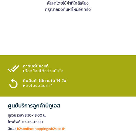
ค้นหาโดยใช้คำที่ใกล้เคียง
กรุณาลองค้นหาใหม่อีกครั้ง
การันตีของแท้
เลือกช้อปได้อย่างมั่นใจ​
คืนสินค้าได้ภายใน 14 วัน
หลังได้รับสินค้า*
ศูนย์บริการลูกค้าบีทูเอส
ทุกวัน เวลา 8.30-18.00 น.
โทรศัพท์: 02-115-0999
อีเมล:
b2sonlineshopping@b2s.co.th