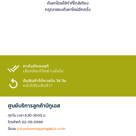
ค้นหาโดยใช้คำที่ใกล้เคียง
กรุณาลองค้นหาใหม่อีกครั้ง
การันตีของแท้
เลือกช้อปได้อย่างมั่นใจ​
คืนสินค้าได้ภายใน 14 วัน
หลังได้รับสินค้า*
ศูนย์บริการลูกค้าบีทูเอส
ทุกวัน เวลา 8.30-18.00 น.
โทรศัพท์: 02-115-0999
อีเมล:
b2sonlineshopping@b2s.co.th