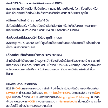
ช้อป B2S Online การันตีสินค้าของแท้ 100%
B2S Online ให้คุณเลือกซื้อสินค้าหลากหลาย ไม่ว่าจะเป็นหนังสือ เครื่องเขียน หรือ
อื่นๆ อีกมากมายได้อย่างมั่นใจ ด้วยการการันตีสินค้าของแท้ 100% ทุกชิ้น
เปลี่ยน/คืนสินค้าง่าย ภายใน 14 วัน
ซื้อไปแล้วไม่ตรงใจ? ไม่ว่าจะเป็นหนังสือที่เลือกผิด หรือสินค้ามีปัญหา คุณสามารถ
เปลี่ยนหรือคืนสินค้าได้ง่าย ๆ ภายใน 14 วันนับจากวันที่ได้รับสินค้า
ช้อปออนไลน์ได้ตลอด 24 ชั่วโมง ทุกที่ ทุกเวลา
สะดวกสุดๆ! B2S online เปิดให้คุณช้อปได้ตลอดวันตลอดคืน อยากได้อะไร แค่คลิก
ก็รอรับสินค้าที่บ้านได้เลย!
เลือกช้อปสินค้าแนะนำจาก B2S Online
สำหรับใครที่กำลังมองหา ร้านอุปกรณ์เครื่องเขียนใกล้ฉัน หรืออยากแวะร้าน B2S แต่
ไม่สะดวก วันนี้เราได้รวบรวมสินค้าแนะนำจาก B2S Online มาให้คุณเลือกสรรได้ง่ายๆ
พร้อมตอบโจทย์ทุกไลฟ์สไตล์ ไม่ว่าคุณจะมองหา ร้านขายหนังสือ หรือสินค้าอื่นๆ
ก็ตาม
หนังสือหลากหลายสไตล์
B2S มี
หนังสือ
หลากหลายแนวจากสำนักพิมพ์ชั้นนำ ไม่ว่าจะเป็นนิยายยอดนิยมอย่าง
Lavender
, ตำราเรียนเข้มข้นของ
ดร. ศุภวัฒน์ พุกเจริญ
, นิตยสารอัปเดตจาก
เพ็ญ
บุญ
, หนังสือเด็กจาก
MIS
หนังสือจิตวิทยาจาก
Mugunghwa Publishing
, หนังสือ
พัฒนาตนเองจาก
KOOB
และวรรณกรรมจาก
Nanmeebooks
ทั้งหมดนี้สามารถซื้อ
ออนไลน์ได้อย่างง่ายดายเพียงคลิกเดียว