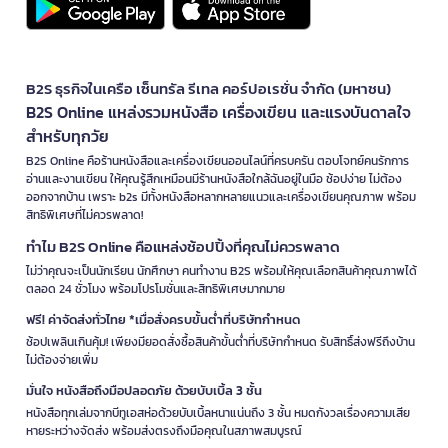
B2S ธุรกิจในเครือ เซ็นทรัล รีเทล คอร์ปอเรชั่น จำกัด (มหาชน)
B2S Online แหล่งรวมหนังสือ เครื่องเขียน และแรงบันดาลใจ
สำหรับทุกวัย
B2S Online คือร้านหนังสือและเครื่องเขียนออนไลน์ที่ครบครัน ตอบโจทย์คนรักการ
อ่านและงานเขียน ให้คุณรู้สึกเหมือนมีร้านหนังสือใกล้ฉันอยู่ในมือ ช้อปง่าย ไม่ต้อง
ออกจากบ้าน เพราะ b2s มีทั้งหนังสือหลากหลายแนวและเครื่องเขียนคุณภาพ พร้อม
สิทธิพิเศษที่ไม่ควรพลาด!
ทำไม B2S Online คือแหล่งช้อปปิ้งที่คุณไม่ควรพลาด
ไม่ว่าคุณจะเป็นนักเรียน นักศึกษา คนทำงาน B2S พร้อมให้คุณเลือกสินค้าคุณภาพได้
ตลอด 24 ชั่วโมง พร้อมโปรโมชั่นและสิทธิพิเศษมากมาย
ฟรี! ค่าจัดส่งทั่วไทย *เมื่อสั่งครบขั้นต่ำที่บริษัทกำหนด
ช้อปเพลินเกินคุ้ม! เพียงมียอดสั่งซื้อสินค้าขั้นต่ำที่บริษัทกำหนด รับสิทธิ์ส่งฟรีถึงบ้าน
ไม่ต้องจ่ายเพิ่ม
มั่นใจ หนังสือถึงมือปลอดภัย ด้วยบับเบิ้ล 3 ชั้น
หนังสือทุกเล่มจากบีทูเอสห่อด้วยบับเบิ้ลหนาแน่นถึง 3 ชั้น หมดกังวลเรื่องความเสีย
หายระหว่างจัดส่ง พร้อมส่งตรงถึงมือคุณในสภาพสมบูรณ์