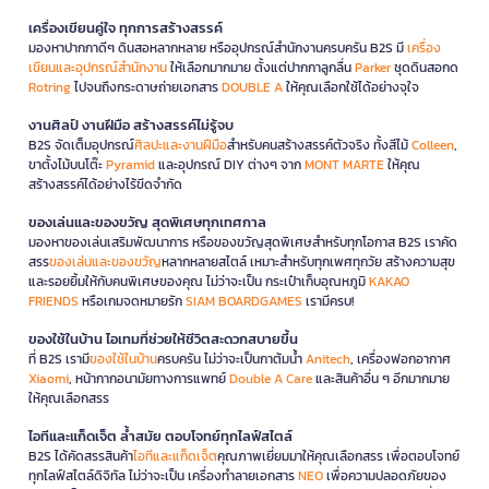
เครื่องเขียนคู่ใจ ทุกการสร้างสรรค์
มองหาปากกาดีๆ ดินสอหลากหลาย หรืออุปกรณ์สำนักงานครบครัน B2S มี
เครื่อง
เขียนและอุปกรณ์สำนักงาน
ให้เลือกมากมาย ตั้งแต่ปากกาลูกลื่น
Parker
ชุดดินสอกด
Rotring
ไปจนถึงกระดาษถ่ายเอกสาร
DOUBLE A
ให้คุณเลือกใช้ได้อย่างจุใจ
งานศิลป์ งานฝีมือ สร้างสรรค์ไม่รู้จบ
B2S จัดเต็มอุปกรณ์
ศิลปะและงานฝีมือ
สำหรับคนสร้างสรรค์ตัวจริง ทั้งสีไม้
Colleen
,
ขาตั้งไม้บนโต๊ะ
Pyramid
และอุปกรณ์ DIY ต่างๆ จาก
MONT MARTE
ให้คุณ
สร้างสรรค์ได้อย่างไร้ขีดจำกัด
ของเล่นและของขวัญ สุดพิเศษทุกเทศกาล
มองหาของเล่นเสริมพัฒนาการ หรือของขวัญสุดพิเศษสำหรับทุกโอกาส B2S เราคัด
สรร
ของเล่นและของขวัญ
หลากหลายสไตล์ เหมาะสำหรับทุกเพศทุกวัย สร้างความสุข
และรอยยิ้มให้กับคนพิเศษของคุณ ไม่ว่าจะเป็น กระเป๋าเก็บอุณหภูมิ
KAKAO
FRIENDS
หรือเกมจดหมายรัก
SIAM BOARDGAMES
เรามีครบ!
ของใช้ในบ้าน ไอเทมที่ช่วยให้ชีวิตสะดวกสบายขึ้น
ที่ B2S เรามี
ของใช้ในบ้าน
ครบครัน ไม่ว่าจะเป็นกาต้มน้ำ
Anitech
, เครื่องฟอกอากาศ
Xiaomi
, หน้ากากอนามัยทางการแพทย์
Double A Care
และสินค้าอื่น ๆ อีกมากมาย
ให้คุณเลือกสรร
ไอทีและแก็ดเจ็ต ล้ำสมัย ตอบโจทย์ทุกไลฟ์สไตล์
B2S ได้คัดสรรสินค้า
ไอทีและแก็ดเจ็ต
คุณภาพเยี่ยมมาให้คุณเลือกสรร เพื่อตอบโจทย์
ทุกไลฟ์สไตล์ดิจิทัล ไม่ว่าจะเป็น เครื่องทำลายเอกสาร
NEO
เพื่อความปลอดภัยของ