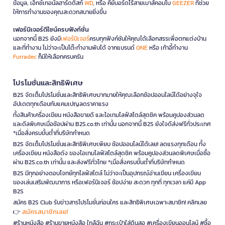
ข้อมูล, เอ็กซ์เทอนัลฮาร์ดดิสก์
WD
, หรือ คีย์บอร์ดไร้สายเมาส์คอมโบ
GEEZER
ที่ช่วย
ให้การทำงานของคุณสะดวกสบายยิ่งขึ้น
เฟอร์นิเจอร์ดีไซน์ครบฟังก์ชั่น
นอกจากนี้ B2S ยังมี
เฟอร์นิเจอร์
ครบทุกฟังก์ชันให้คุณได้เลือกสรรเพื่อตกแต่งบ้าน
และที่ทำงาน ไม่ว่าจะเป็นโต๊ะทำงานพับได้ จากแบรนด์
ONE
หรือ เก้าอี้ทำงาน
Furradec
ก็มีให้เลือกครบครัน
โปรโมชั่นและสิทธิพิเศษ
B2S จัดเต็มโปรโมชั่นและสิทธิพิเศษมากมายให้คุณเลือกช้อปออนไลน์ได้อย่างจุใจ
อัปเดตทุกเดือนกับแคมเปญลดราคาแรง
ทั้งสินค้าเครื่องเขียน หนังสือขายดี และไอเทมไลฟ์สไตล์สุดชิค พร้อมคูปองส่วนลด
และดีลพิเศษเมื่อช้อปผ่าน B2S.co.th เท่านั้น นอกจากนี้ B2S ยังใจดีส่งฟรีทั่วประเทศ
*เมื่อสั่งครบขั้นต่ำที่บริษัทกำหนด
B2S จัดเต็มโปรโมชั่นและสิทธิพิเศษเพียบ ช้อปออนไลน์ได้เลย! ลดแรงทุกเดือน ทั้ง
เครื่องเขียน หนังสือดัง ของไอเทมไลฟ์สไตล์สุดชิค พร้อมคูปองส่วนลดพิเศษเมื่อซื้อ
ผ่าน B2S.co.th เท่านั้น และส่งฟรีทั่วไทย *เมื่อสั่งครบขั้นต่ำที่บริษัทกำหนด
B2S มีทุกอย่างตอบโจทย์ทุกไลฟ์สไตล์ ไม่ว่าจะเป็นอุปกรณ์อ่านเขียน เครื่องเขียน
ของเล่นเสริมพัฒนาการ หรือเฟอร์นิเจอร์ ช้อปง่าย สะดวก ทุกที่ ทุกเวลา แค่มี App
B2S
สมัคร B2S Club รับข่าวสารโปรโมชั่นก่อนใคร และสิทธิพิเศษเฉพาะสมาชิก! คลิกเลย
สมัครสมาชิกเลย!
👉
#ร้านหนังสือ #ร้านขายหนังสือ ใกล้ฉัน #กระเป๋าใส่ดินสอ #เครื่องเขียนออนไลน์ #ซื้อ