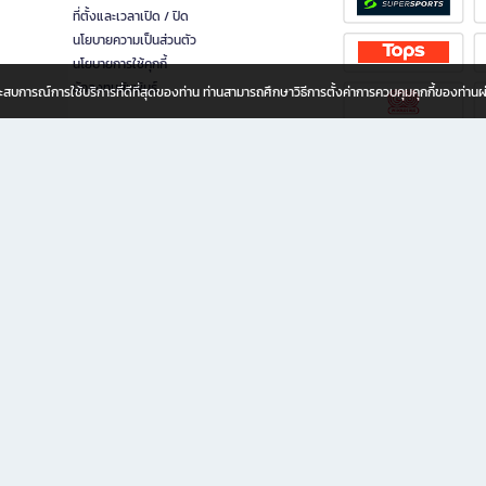
ที่ตั้งและเวลาเปิด / ปิด
นโยบายความเป็นส่วนตัว
นโยบายการใช้คุกกี้
นักลงทุนสัมพันธ์
อประสบการณ์การใช้บริการที่ดีที่สุดของท่าน ท่านสามารถศึกษาวิธีการตั้งค่าการควบคุมคุกกี้ของท่าน
ทุกวัย
ขียน ให้คุณรู้สึกเหมือนมีร้านหนังสือใกล้ฉันอยู่ในมือ ช้อปง่าย ไม่ต้องออกจากบ้าน เพราะ b2
 ชั่วโมง พร้อมโปรโมชั่นและสิทธิพิเศษมากมาย