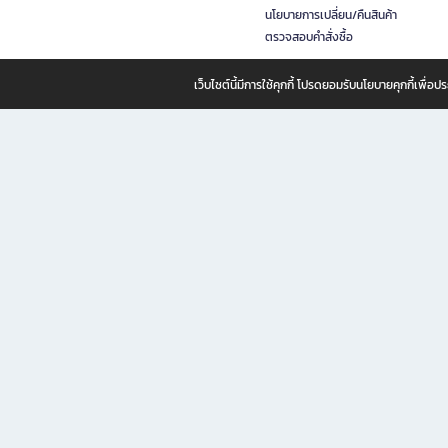
นโยบายการเปลี่ยน/คืนสินค้า
ตรวจสอบคำสั่งซื้อ
เว็บไซต์นี้มีการใช้คุกกี้ โปรดยอมรับนโยบายคุกกี้เพื่
B2S ธุรกิจในเครือ เซ็นทรัล รีเทล คอร์ปอเรชั่น จำกัด (มหาชน)
B2S Online แหล่งรวมหนังสือ เครื่องเขียน และแรงบันดาลใจสำหรับ
B2S Online คือร้านหนังสือและเครื่องเขียนออนไลน์ที่ครบครัน ตอบโจทย์คนรักการอ่านและงานเ
ทำไม B2S Online คือแหล่งช้อปปิ้งที่คุณไม่ควรพลาด
ไม่ว่าคุณจะเป็นนักเรียน นักศึกษา คนทำงาน B2S พร้อมให้คุณเลือกสินค้าคุณภาพได้ตลอด 24