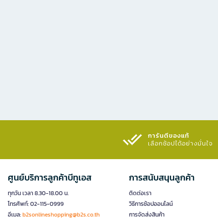
การันตีของแท้
เลือกช้อปได้อย่างมั่นใจ​
ศูนย์บริการลูกค้าบีทูเอส
การสนับสนุนลูกค้า
ทุกวัน เวลา 8.30-18.00 น.
ติดต่อเรา
โทรศัพท์: 02-115-0999
วิธีการช้อปออนไลน์
อีเมล:
b2sonlineshopping@b2s.co.th
การจัดส่งสินค้า