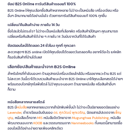
ช้อป B2S Online การันตีสินค้าของแท้ 100%
B2S Online ให้คุณเลือกซื้อสินค้าหลากหลาย ไม่ว่าจะเป็นหนังสือ เครื่องเขียน หรือ
อื่นๆ อีกมากมายได้อย่างมั่นใจ ด้วยการการันตีสินค้าของแท้ 100% ทุกชิ้น
เปลี่ยน/คืนสินค้าง่าย ภายใน 14 วัน
ซื้อไปแล้วไม่ตรงใจ? ไม่ว่าจะเป็นหนังสือที่เลือกผิด หรือสินค้ามีปัญหา คุณสามารถ
เปลี่ยนหรือคืนสินค้าได้ง่าย ๆ ภายใน 14 วันนับจากวันที่ได้รับสินค้า
ช้อปออนไลน์ได้ตลอด 24 ชั่วโมง ทุกที่ ทุกเวลา
สะดวกสุดๆ! B2S online เปิดให้คุณช้อปได้ตลอดวันตลอดคืน อยากได้อะไร แค่คลิก
ก็รอรับสินค้าที่บ้านได้เลย!
เลือกช้อปสินค้าแนะนำจาก B2S Online
สำหรับใครที่กำลังมองหา ร้านอุปกรณ์เครื่องเขียนใกล้ฉัน หรืออยากแวะร้าน B2S แต่
ไม่สะดวก วันนี้เราได้รวบรวมสินค้าแนะนำจาก B2S Online มาให้คุณเลือกสรรได้ง่ายๆ
พร้อมตอบโจทย์ทุกไลฟ์สไตล์ ไม่ว่าคุณจะมองหา ร้านขายหนังสือ หรือสินค้าอื่นๆ
ก็ตาม
หนังสือหลากหลายสไตล์
B2S มี
หนังสือ
หลากหลายแนวจากสำนักพิมพ์ชั้นนำ ไม่ว่าจะเป็นนิยายยอดนิยมอย่าง
Lavender
, ตำราเรียนเข้มข้นของ
ดร. ศุภวัฒน์ พุกเจริญ
, นิตยสารอัปเดตจาก
เพ็ญ
บุญ
, หนังสือเด็กจาก
MIS
หนังสือจิตวิทยาจาก
Mugunghwa Publishing
, หนังสือ
พัฒนาตนเองจาก
KOOB
และวรรณกรรมจาก
Nanmeebooks
ทั้งหมดนี้สามารถซื้อ
ออนไลน์ได้อย่างง่ายดายเพียงคลิกเดียว