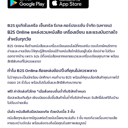
B2S ธุรกิจในเครือ เซ็นทรัล รีเทล คอร์ปอเรชั่น จำกัด (มหาชน)
B2S Online แหล่งรวมหนังสือ เครื่องเขียน และแรงบันดาลใจ
สำหรับทุกวัย
B2S Online คือร้านหนังสือและเครื่องเขียนออนไลน์ที่ครบครัน ตอบโจทย์คนรักการ
อ่านและงานเขียน ให้คุณรู้สึกเหมือนมีร้านหนังสือใกล้ฉันอยู่ในมือ ช้อปง่าย ไม่ต้อง
ออกจากบ้าน เพราะ b2s มีทั้งหนังสือหลากหลายแนวและเครื่องเขียนคุณภาพ พร้อม
สิทธิพิเศษที่ไม่ควรพลาด!
ทำไม B2S Online คือแหล่งช้อปปิ้งที่คุณไม่ควรพลาด
ไม่ว่าคุณจะเป็นนักเรียน นักศึกษา คนทำงาน B2S พร้อมให้คุณเลือกสินค้าคุณภาพได้
ตลอด 24 ชั่วโมง พร้อมโปรโมชั่นและสิทธิพิเศษมากมาย
ฟรี! ค่าจัดส่งทั่วไทย *เมื่อสั่งครบขั้นต่ำที่บริษัทกำหนด
ช้อปเพลินเกินคุ้ม! เพียงมียอดสั่งซื้อสินค้าขั้นต่ำที่บริษัทกำหนด รับสิทธิ์ส่งฟรีถึงบ้าน
ไม่ต้องจ่ายเพิ่ม
มั่นใจ หนังสือถึงมือปลอดภัย ด้วยบับเบิ้ล 3 ชั้น
หนังสือทุกเล่มจากบีทูเอสห่อด้วยบับเบิ้ลหนาแน่นถึง 3 ชั้น หมดกังวลเรื่องความเสีย
หายระหว่างจัดส่ง พร้อมส่งตรงถึงมือคุณในสภาพสมบูรณ์