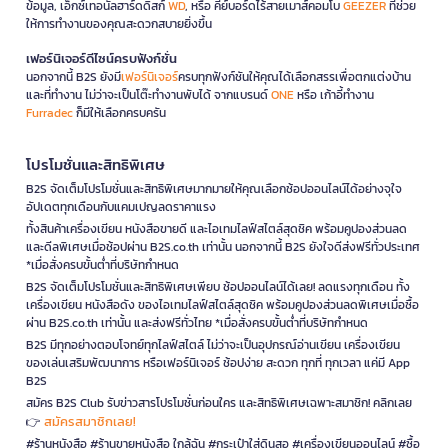
ข้อมูล, เอ็กซ์เทอนัลฮาร์ดดิสก์
WD
, หรือ คีย์บอร์ดไร้สายเมาส์คอมโบ
GEEZER
ที่ช่วย
ให้การทำงานของคุณสะดวกสบายยิ่งขึ้น
เฟอร์นิเจอร์ดีไซน์ครบฟังก์ชั่น
นอกจากนี้ B2S ยังมี
เฟอร์นิเจอร์
ครบทุกฟังก์ชันให้คุณได้เลือกสรรเพื่อตกแต่งบ้าน
และที่ทำงาน ไม่ว่าจะเป็นโต๊ะทำงานพับได้ จากแบรนด์
ONE
หรือ เก้าอี้ทำงาน
Furradec
ก็มีให้เลือกครบครัน
โปรโมชั่นและสิทธิพิเศษ
B2S จัดเต็มโปรโมชั่นและสิทธิพิเศษมากมายให้คุณเลือกช้อปออนไลน์ได้อย่างจุใจ
อัปเดตทุกเดือนกับแคมเปญลดราคาแรง
ทั้งสินค้าเครื่องเขียน หนังสือขายดี และไอเทมไลฟ์สไตล์สุดชิค พร้อมคูปองส่วนลด
และดีลพิเศษเมื่อช้อปผ่าน B2S.co.th เท่านั้น นอกจากนี้ B2S ยังใจดีส่งฟรีทั่วประเทศ
*เมื่อสั่งครบขั้นต่ำที่บริษัทกำหนด
B2S จัดเต็มโปรโมชั่นและสิทธิพิเศษเพียบ ช้อปออนไลน์ได้เลย! ลดแรงทุกเดือน ทั้ง
เครื่องเขียน หนังสือดัง ของไอเทมไลฟ์สไตล์สุดชิค พร้อมคูปองส่วนลดพิเศษเมื่อซื้อ
ผ่าน B2S.co.th เท่านั้น และส่งฟรีทั่วไทย *เมื่อสั่งครบขั้นต่ำที่บริษัทกำหนด
B2S มีทุกอย่างตอบโจทย์ทุกไลฟ์สไตล์ ไม่ว่าจะเป็นอุปกรณ์อ่านเขียน เครื่องเขียน
ของเล่นเสริมพัฒนาการ หรือเฟอร์นิเจอร์ ช้อปง่าย สะดวก ทุกที่ ทุกเวลา แค่มี App
B2S
สมัคร B2S Club รับข่าวสารโปรโมชั่นก่อนใคร และสิทธิพิเศษเฉพาะสมาชิก! คลิกเลย
สมัครสมาชิกเลย!
👉
#ร้านหนังสือ #ร้านขายหนังสือ ใกล้ฉัน #กระเป๋าใส่ดินสอ #เครื่องเขียนออนไลน์ #ซื้อ