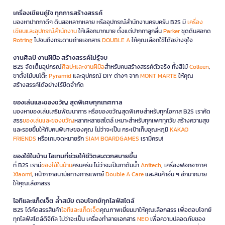
เครื่องเขียนคู่ใจ ทุกการสร้างสรรค์
มองหาปากกาดีๆ ดินสอหลากหลาย หรืออุปกรณ์สำนักงานครบครัน B2S มี
เครื่อง
เขียนและอุปกรณ์สำนักงาน
ให้เลือกมากมาย ตั้งแต่ปากกาลูกลื่น
Parker
ชุดดินสอกด
Rotring
ไปจนถึงกระดาษถ่ายเอกสาร
DOUBLE A
ให้คุณเลือกใช้ได้อย่างจุใจ
งานศิลป์ งานฝีมือ สร้างสรรค์ไม่รู้จบ
B2S จัดเต็มอุปกรณ์
ศิลปะและงานฝีมือ
สำหรับคนสร้างสรรค์ตัวจริง ทั้งสีไม้
Colleen
,
ขาตั้งไม้บนโต๊ะ
Pyramid
และอุปกรณ์ DIY ต่างๆ จาก
MONT MARTE
ให้คุณ
สร้างสรรค์ได้อย่างไร้ขีดจำกัด
ของเล่นและของขวัญ สุดพิเศษทุกเทศกาล
มองหาของเล่นเสริมพัฒนาการ หรือของขวัญสุดพิเศษสำหรับทุกโอกาส B2S เราคัด
สรร
ของเล่นและของขวัญ
หลากหลายสไตล์ เหมาะสำหรับทุกเพศทุกวัย สร้างความสุข
และรอยยิ้มให้กับคนพิเศษของคุณ ไม่ว่าจะเป็น กระเป๋าเก็บอุณหภูมิ
KAKAO
FRIENDS
หรือเกมจดหมายรัก
SIAM BOARDGAMES
เรามีครบ!
ของใช้ในบ้าน ไอเทมที่ช่วยให้ชีวิตสะดวกสบายขึ้น
ที่ B2S เรามี
ของใช้ในบ้าน
ครบครัน ไม่ว่าจะเป็นกาต้มน้ำ
Anitech
, เครื่องฟอกอากาศ
Xiaomi
, หน้ากากอนามัยทางการแพทย์
Double A Care
และสินค้าอื่น ๆ อีกมากมาย
ให้คุณเลือกสรร
ไอทีและแก็ดเจ็ต ล้ำสมัย ตอบโจทย์ทุกไลฟ์สไตล์
B2S ได้คัดสรรสินค้า
ไอทีและแก็ดเจ็ต
คุณภาพเยี่ยมมาให้คุณเลือกสรร เพื่อตอบโจทย์
ทุกไลฟ์สไตล์ดิจิทัล ไม่ว่าจะเป็น เครื่องทำลายเอกสาร
NEO
เพื่อความปลอดภัยของ