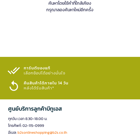
ค้นหาโดยใช้คำที่ใกล้เคียง
กรุณาลองค้นหาใหม่อีกครั้ง
การันตีของแท้
เลือกช้อปได้อย่างมั่นใจ​
คืนสินค้าได้ภายใน 14 วัน
หลังได้รับสินค้า*
ศูนย์บริการลูกค้าบีทูเอส
ทุกวัน เวลา 8.30-18.00 น.
โทรศัพท์: 02-115-0999
อีเมล:
b2sonlineshopping@b2s.co.th