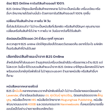
ช้อป B2S Online การันตีสินค้าของแท้ 100%
B2S Online ให้คุณเลือกซื้อสินค้าหลากหลาย ไม่ว่าจะเป็นหนังสือ เครื่องเขียน หรือ
อื่นๆ อีกมากมายได้อย่างมั่นใจ ด้วยการการันตีสินค้าของแท้ 100% ทุกชิ้น
เปลี่ยน/คืนสินค้าง่าย ภายใน 14 วัน
ซื้อไปแล้วไม่ตรงใจ? ไม่ว่าจะเป็นหนังสือที่เลือกผิด หรือสินค้ามีปัญหา คุณสามารถ
เปลี่ยนหรือคืนสินค้าได้ง่าย ๆ ภายใน 14 วันนับจากวันที่ได้รับสินค้า
ช้อปออนไลน์ได้ตลอด 24 ชั่วโมง ทุกที่ ทุกเวลา
สะดวกสุดๆ! B2S online เปิดให้คุณช้อปได้ตลอดวันตลอดคืน อยากได้อะไร แค่คลิก
ก็รอรับสินค้าที่บ้านได้เลย!
เลือกช้อปสินค้าแนะนำจาก B2S Online
สำหรับใครที่กำลังมองหา ร้านอุปกรณ์เครื่องเขียนใกล้ฉัน หรืออยากแวะร้าน B2S แต่
ไม่สะดวก วันนี้เราได้รวบรวมสินค้าแนะนำจาก B2S Online มาให้คุณเลือกสรรได้ง่ายๆ
พร้อมตอบโจทย์ทุกไลฟ์สไตล์ ไม่ว่าคุณจะมองหา ร้านขายหนังสือ หรือสินค้าอื่นๆ
ก็ตาม
หนังสือหลากหลายสไตล์
B2S มี
หนังสือ
หลากหลายแนวจากสำนักพิมพ์ชั้นนำ ไม่ว่าจะเป็นนิยายยอดนิยมอย่าง
Lavender
, ตำราเรียนเข้มข้นของ
ดร. ศุภวัฒน์ พุกเจริญ
, นิตยสารอัปเดตจาก
เพ็ญ
บุญ
, หนังสือเด็กจาก
MIS
หนังสือจิตวิทยาจาก
Mugunghwa Publishing
, หนังสือ
พัฒนาตนเองจาก
KOOB
และวรรณกรรมจาก
Nanmeebooks
ทั้งหมดนี้สามารถซื้อ
ออนไลน์ได้อย่างง่ายดายเพียงคลิกเดียว