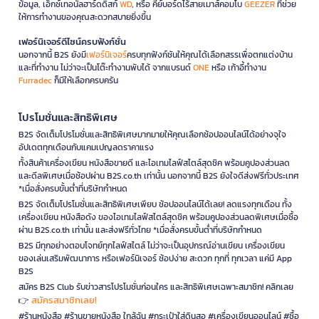
ข้อมูล, เอ็กซ์เทอนัลฮาร์ดดิสก์
WD
, หรือ คีย์บอร์ดไร้สายเมาส์คอมโบ
GEEZER
ที่ช่วย
ให้การทำงานของคุณสะดวกสบายยิ่งขึ้น
เฟอร์นิเจอร์ดีไซน์ครบฟังก์ชั่น
นอกจากนี้ B2S ยังมี
เฟอร์นิเจอร์
ครบทุกฟังก์ชันให้คุณได้เลือกสรรเพื่อตกแต่งบ้าน
และที่ทำงาน ไม่ว่าจะเป็นโต๊ะทำงานพับได้ จากแบรนด์
ONE
หรือ เก้าอี้ทำงาน
Furradec
ก็มีให้เลือกครบครัน
โปรโมชั่นและสิทธิพิเศษ
B2S จัดเต็มโปรโมชั่นและสิทธิพิเศษมากมายให้คุณเลือกช้อปออนไลน์ได้อย่างจุใจ
อัปเดตทุกเดือนกับแคมเปญลดราคาแรง
ทั้งสินค้าเครื่องเขียน หนังสือขายดี และไอเทมไลฟ์สไตล์สุดชิค พร้อมคูปองส่วนลด
และดีลพิเศษเมื่อช้อปผ่าน B2S.co.th เท่านั้น นอกจากนี้ B2S ยังใจดีส่งฟรีทั่วประเทศ
*เมื่อสั่งครบขั้นต่ำที่บริษัทกำหนด
B2S จัดเต็มโปรโมชั่นและสิทธิพิเศษเพียบ ช้อปออนไลน์ได้เลย! ลดแรงทุกเดือน ทั้ง
เครื่องเขียน หนังสือดัง ของไอเทมไลฟ์สไตล์สุดชิค พร้อมคูปองส่วนลดพิเศษเมื่อซื้อ
ผ่าน B2S.co.th เท่านั้น และส่งฟรีทั่วไทย *เมื่อสั่งครบขั้นต่ำที่บริษัทกำหนด
B2S มีทุกอย่างตอบโจทย์ทุกไลฟ์สไตล์ ไม่ว่าจะเป็นอุปกรณ์อ่านเขียน เครื่องเขียน
ของเล่นเสริมพัฒนาการ หรือเฟอร์นิเจอร์ ช้อปง่าย สะดวก ทุกที่ ทุกเวลา แค่มี App
B2S
สมัคร B2S Club รับข่าวสารโปรโมชั่นก่อนใคร และสิทธิพิเศษเฉพาะสมาชิก! คลิกเลย
สมัครสมาชิกเลย!
👉
#ร้านหนังสือ #ร้านขายหนังสือ ใกล้ฉัน #กระเป๋าใส่ดินสอ #เครื่องเขียนออนไลน์ #ซื้อ