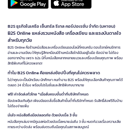
B2S ธุรกิจในเครือ เซ็นทรัล รีเทล คอร์ปอเรชั่น จำกัด (มหาชน)
B2S Online แหล่งรวมหนังสือ เครื่องเขียน และแรงบันดาลใจ
สำหรับทุกวัย
B2S Online คือร้านหนังสือและเครื่องเขียนออนไลน์ที่ครบครัน ตอบโจทย์คนรักการ
อ่านและงานเขียน ให้คุณรู้สึกเหมือนมีร้านหนังสือใกล้ฉันอยู่ในมือ ช้อปง่าย ไม่ต้อง
ออกจากบ้าน เพราะ b2s มีทั้งหนังสือหลากหลายแนวและเครื่องเขียนคุณภาพ พร้อม
สิทธิพิเศษที่ไม่ควรพลาด!
ทำไม B2S Online คือแหล่งช้อปปิ้งที่คุณไม่ควรพลาด
ไม่ว่าคุณจะเป็นนักเรียน นักศึกษา คนทำงาน B2S พร้อมให้คุณเลือกสินค้าคุณภาพได้
ตลอด 24 ชั่วโมง พร้อมโปรโมชั่นและสิทธิพิเศษมากมาย
ฟรี! ค่าจัดส่งทั่วไทย *เมื่อสั่งครบขั้นต่ำที่บริษัทกำหนด
ช้อปเพลินเกินคุ้ม! เพียงมียอดสั่งซื้อสินค้าขั้นต่ำที่บริษัทกำหนด รับสิทธิ์ส่งฟรีถึงบ้าน
ไม่ต้องจ่ายเพิ่ม
มั่นใจ หนังสือถึงมือปลอดภัย ด้วยบับเบิ้ล 3 ชั้น
หนังสือทุกเล่มจากบีทูเอสห่อด้วยบับเบิ้ลหนาแน่นถึง 3 ชั้น หมดกังวลเรื่องความเสีย
หายระหว่างจัดส่ง พร้อมส่งตรงถึงมือคุณในสภาพสมบูรณ์