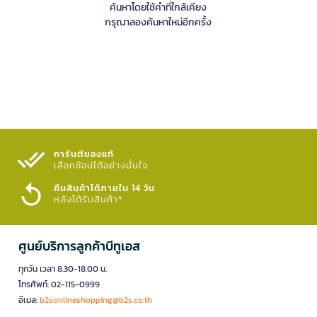
ค้นหาโดยใช้คำที่ใกล้เคียง
กรุณาลองค้นหาใหม่อีกครั้ง
การันตีของแท้
เลือกช้อปได้อย่างมั่นใจ​
คืนสินค้าได้ภายใน 14 วัน
หลังได้รับสินค้า*
ศูนย์บริการลูกค้าบีทูเอส
ทุกวัน เวลา 8.30-18.00 น.
โทรศัพท์: 02-115-0999
อีเมล:
b2sonlineshopping@b2s.co.th