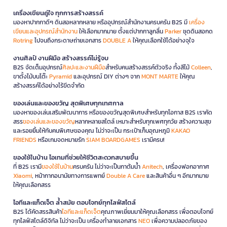
เครื่องเขียนคู่ใจ ทุกการสร้างสรรค์
มองหาปากกาดีๆ ดินสอหลากหลาย หรืออุปกรณ์สำนักงานครบครัน B2S มี
เครื่อง
เขียนและอุปกรณ์สำนักงาน
ให้เลือกมากมาย ตั้งแต่ปากกาลูกลื่น
Parker
ชุดดินสอกด
Rotring
ไปจนถึงกระดาษถ่ายเอกสาร
DOUBLE A
ให้คุณเลือกใช้ได้อย่างจุใจ
งานศิลป์ งานฝีมือ สร้างสรรค์ไม่รู้จบ
B2S จัดเต็มอุปกรณ์
ศิลปะและงานฝีมือ
สำหรับคนสร้างสรรค์ตัวจริง ทั้งสีไม้
Colleen
,
ขาตั้งไม้บนโต๊ะ
Pyramid
และอุปกรณ์ DIY ต่างๆ จาก
MONT MARTE
ให้คุณ
สร้างสรรค์ได้อย่างไร้ขีดจำกัด
ของเล่นและของขวัญ สุดพิเศษทุกเทศกาล
มองหาของเล่นเสริมพัฒนาการ หรือของขวัญสุดพิเศษสำหรับทุกโอกาส B2S เราคัด
สรร
ของเล่นและของขวัญ
หลากหลายสไตล์ เหมาะสำหรับทุกเพศทุกวัย สร้างความสุข
และรอยยิ้มให้กับคนพิเศษของคุณ ไม่ว่าจะเป็น กระเป๋าเก็บอุณหภูมิ
KAKAO
FRIENDS
หรือเกมจดหมายรัก
SIAM BOARDGAMES
เรามีครบ!
ของใช้ในบ้าน ไอเทมที่ช่วยให้ชีวิตสะดวกสบายขึ้น
ที่ B2S เรามี
ของใช้ในบ้าน
ครบครัน ไม่ว่าจะเป็นกาต้มน้ำ
Anitech
, เครื่องฟอกอากาศ
Xiaomi
, หน้ากากอนามัยทางการแพทย์
Double A Care
และสินค้าอื่น ๆ อีกมากมาย
ให้คุณเลือกสรร
ไอทีและแก็ดเจ็ต ล้ำสมัย ตอบโจทย์ทุกไลฟ์สไตล์
B2S ได้คัดสรรสินค้า
ไอทีและแก็ดเจ็ต
คุณภาพเยี่ยมมาให้คุณเลือกสรร เพื่อตอบโจทย์
ทุกไลฟ์สไตล์ดิจิทัล ไม่ว่าจะเป็น เครื่องทำลายเอกสาร
NEO
เพื่อความปลอดภัยของ