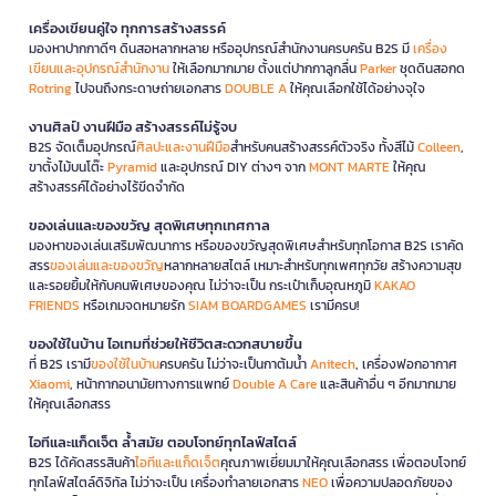
เครื่องเขียนคู่ใจ ทุกการสร้างสรรค์
มองหาปากกาดีๆ ดินสอหลากหลาย หรืออุปกรณ์สำนักงานครบครัน B2S มี
เครื่อง
เขียนและอุปกรณ์สำนักงาน
ให้เลือกมากมาย ตั้งแต่ปากกาลูกลื่น
Parker
ชุดดินสอกด
Rotring
ไปจนถึงกระดาษถ่ายเอกสาร
DOUBLE A
ให้คุณเลือกใช้ได้อย่างจุใจ
งานศิลป์ งานฝีมือ สร้างสรรค์ไม่รู้จบ
B2S จัดเต็มอุปกรณ์
ศิลปะและงานฝีมือ
สำหรับคนสร้างสรรค์ตัวจริง ทั้งสีไม้
Colleen
,
ขาตั้งไม้บนโต๊ะ
Pyramid
และอุปกรณ์ DIY ต่างๆ จาก
MONT MARTE
ให้คุณ
สร้างสรรค์ได้อย่างไร้ขีดจำกัด
ของเล่นและของขวัญ สุดพิเศษทุกเทศกาล
มองหาของเล่นเสริมพัฒนาการ หรือของขวัญสุดพิเศษสำหรับทุกโอกาส B2S เราคัด
สรร
ของเล่นและของขวัญ
หลากหลายสไตล์ เหมาะสำหรับทุกเพศทุกวัย สร้างความสุข
และรอยยิ้มให้กับคนพิเศษของคุณ ไม่ว่าจะเป็น กระเป๋าเก็บอุณหภูมิ
KAKAO
FRIENDS
หรือเกมจดหมายรัก
SIAM BOARDGAMES
เรามีครบ!
ของใช้ในบ้าน ไอเทมที่ช่วยให้ชีวิตสะดวกสบายขึ้น
ที่ B2S เรามี
ของใช้ในบ้าน
ครบครัน ไม่ว่าจะเป็นกาต้มน้ำ
Anitech
, เครื่องฟอกอากาศ
Xiaomi
, หน้ากากอนามัยทางการแพทย์
Double A Care
และสินค้าอื่น ๆ อีกมากมาย
ให้คุณเลือกสรร
ไอทีและแก็ดเจ็ต ล้ำสมัย ตอบโจทย์ทุกไลฟ์สไตล์
B2S ได้คัดสรรสินค้า
ไอทีและแก็ดเจ็ต
คุณภาพเยี่ยมมาให้คุณเลือกสรร เพื่อตอบโจทย์
ทุกไลฟ์สไตล์ดิจิทัล ไม่ว่าจะเป็น เครื่องทำลายเอกสาร
NEO
เพื่อความปลอดภัยของ