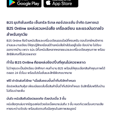
B2S ธุรกิจในเครือ เซ็นทรัล รีเทล คอร์ปอเรชั่น จำกัด (มหาชน)
B2S Online แหล่งรวมหนังสือ เครื่องเขียน และแรงบันดาลใจ
สำหรับทุกวัย
B2S Online คือร้านหนังสือและเครื่องเขียนออนไลน์ที่ครบครัน ตอบโจทย์คนรักการ
อ่านและงานเขียน ให้คุณรู้สึกเหมือนมีร้านหนังสือใกล้ฉันอยู่ในมือ ช้อปง่าย ไม่ต้อง
ออกจากบ้าน เพราะ b2s มีทั้งหนังสือหลากหลายแนวและเครื่องเขียนคุณภาพ พร้อม
สิทธิพิเศษที่ไม่ควรพลาด!
ทำไม B2S Online คือแหล่งช้อปปิ้งที่คุณไม่ควรพลาด
ไม่ว่าคุณจะเป็นนักเรียน นักศึกษา คนทำงาน B2S พร้อมให้คุณเลือกสินค้าคุณภาพได้
ตลอด 24 ชั่วโมง พร้อมโปรโมชั่นและสิทธิพิเศษมากมาย
ฟรี! ค่าจัดส่งทั่วไทย *เมื่อสั่งครบขั้นต่ำที่บริษัทกำหนด
ช้อปเพลินเกินคุ้ม! เพียงมียอดสั่งซื้อสินค้าขั้นต่ำที่บริษัทกำหนด รับสิทธิ์ส่งฟรีถึงบ้าน
ไม่ต้องจ่ายเพิ่ม
มั่นใจ หนังสือถึงมือปลอดภัย ด้วยบับเบิ้ล 3 ชั้น
หนังสือทุกเล่มจากบีทูเอสห่อด้วยบับเบิ้ลหนาแน่นถึง 3 ชั้น หมดกังวลเรื่องความเสีย
หายระหว่างจัดส่ง พร้อมส่งตรงถึงมือคุณในสภาพสมบูรณ์