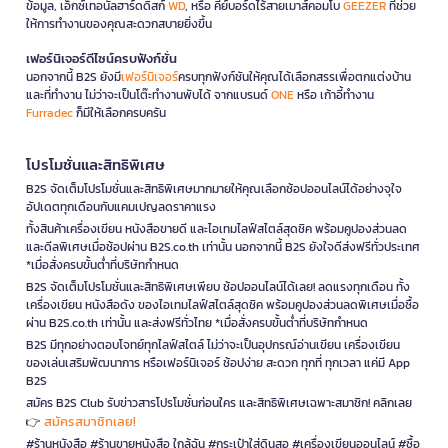
ข้อมูล, เอ็กซ์เทอนัลฮาร์ดดิสก์
WD
, หรือ คีย์บอร์ดไร้สายเมาส์คอมโบ
GEEZER
ที่ช่วย
ให้การทำงานของคุณสะดวกสบายยิ่งขึ้น
เฟอร์นิเจอร์ดีไซน์ครบฟังก์ชั่น
นอกจากนี้ B2S ยังมี
เฟอร์นิเจอร์
ครบทุกฟังก์ชันให้คุณได้เลือกสรรเพื่อตกแต่งบ้าน
และที่ทำงาน ไม่ว่าจะเป็นโต๊ะทำงานพับได้ จากแบรนด์
ONE
หรือ เก้าอี้ทำงาน
Furradec
ก็มีให้เลือกครบครัน
โปรโมชั่นและสิทธิพิเศษ
B2S จัดเต็มโปรโมชั่นและสิทธิพิเศษมากมายให้คุณเลือกช้อปออนไลน์ได้อย่างจุใจ
อัปเดตทุกเดือนกับแคมเปญลดราคาแรง
ทั้งสินค้าเครื่องเขียน หนังสือขายดี และไอเทมไลฟ์สไตล์สุดชิค พร้อมคูปองส่วนลด
และดีลพิเศษเมื่อช้อปผ่าน B2S.co.th เท่านั้น นอกจากนี้ B2S ยังใจดีส่งฟรีทั่วประเทศ
*เมื่อสั่งครบขั้นต่ำที่บริษัทกำหนด
B2S จัดเต็มโปรโมชั่นและสิทธิพิเศษเพียบ ช้อปออนไลน์ได้เลย! ลดแรงทุกเดือน ทั้ง
เครื่องเขียน หนังสือดัง ของไอเทมไลฟ์สไตล์สุดชิค พร้อมคูปองส่วนลดพิเศษเมื่อซื้อ
ผ่าน B2S.co.th เท่านั้น และส่งฟรีทั่วไทย *เมื่อสั่งครบขั้นต่ำที่บริษัทกำหนด
B2S มีทุกอย่างตอบโจทย์ทุกไลฟ์สไตล์ ไม่ว่าจะเป็นอุปกรณ์อ่านเขียน เครื่องเขียน
ของเล่นเสริมพัฒนาการ หรือเฟอร์นิเจอร์ ช้อปง่าย สะดวก ทุกที่ ทุกเวลา แค่มี App
B2S
สมัคร B2S Club รับข่าวสารโปรโมชั่นก่อนใคร และสิทธิพิเศษเฉพาะสมาชิก! คลิกเลย
สมัครสมาชิกเลย!
👉
#ร้านหนังสือ #ร้านขายหนังสือ ใกล้ฉัน #กระเป๋าใส่ดินสอ #เครื่องเขียนออนไลน์ #ซื้อ