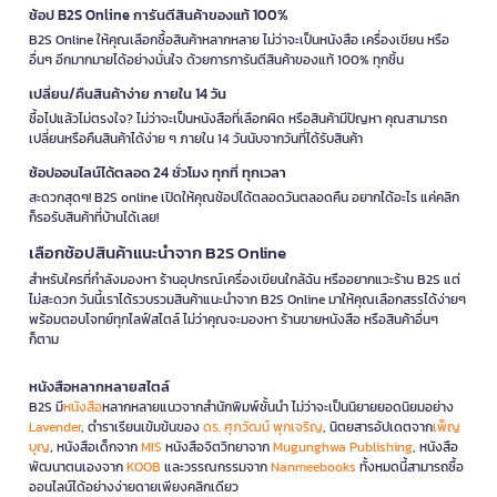
ช้อป B2S Online การันตีสินค้าของแท้ 100%
B2S Online ให้คุณเลือกซื้อสินค้าหลากหลาย ไม่ว่าจะเป็นหนังสือ เครื่องเขียน หรือ
อื่นๆ อีกมากมายได้อย่างมั่นใจ ด้วยการการันตีสินค้าของแท้ 100% ทุกชิ้น
เปลี่ยน/คืนสินค้าง่าย ภายใน 14 วัน
ซื้อไปแล้วไม่ตรงใจ? ไม่ว่าจะเป็นหนังสือที่เลือกผิด หรือสินค้ามีปัญหา คุณสามารถ
เปลี่ยนหรือคืนสินค้าได้ง่าย ๆ ภายใน 14 วันนับจากวันที่ได้รับสินค้า
ช้อปออนไลน์ได้ตลอด 24 ชั่วโมง ทุกที่ ทุกเวลา
สะดวกสุดๆ! B2S online เปิดให้คุณช้อปได้ตลอดวันตลอดคืน อยากได้อะไร แค่คลิก
ก็รอรับสินค้าที่บ้านได้เลย!
เลือกช้อปสินค้าแนะนำจาก B2S Online
สำหรับใครที่กำลังมองหา ร้านอุปกรณ์เครื่องเขียนใกล้ฉัน หรืออยากแวะร้าน B2S แต่
ไม่สะดวก วันนี้เราได้รวบรวมสินค้าแนะนำจาก B2S Online มาให้คุณเลือกสรรได้ง่ายๆ
พร้อมตอบโจทย์ทุกไลฟ์สไตล์ ไม่ว่าคุณจะมองหา ร้านขายหนังสือ หรือสินค้าอื่นๆ
ก็ตาม
หนังสือหลากหลายสไตล์
B2S มี
หนังสือ
หลากหลายแนวจากสำนักพิมพ์ชั้นนำ ไม่ว่าจะเป็นนิยายยอดนิยมอย่าง
Lavender
, ตำราเรียนเข้มข้นของ
ดร. ศุภวัฒน์ พุกเจริญ
, นิตยสารอัปเดตจาก
เพ็ญ
บุญ
, หนังสือเด็กจาก
MIS
หนังสือจิตวิทยาจาก
Mugunghwa Publishing
, หนังสือ
พัฒนาตนเองจาก
KOOB
และวรรณกรรมจาก
Nanmeebooks
ทั้งหมดนี้สามารถซื้อ
ออนไลน์ได้อย่างง่ายดายเพียงคลิกเดียว