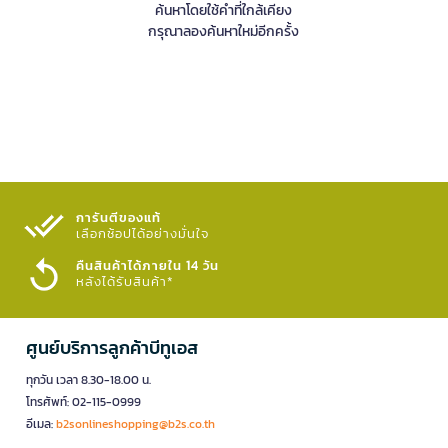
ค้นหาโดยใช้คำที่ใกล้เคียง
กรุณาลองค้นหาใหม่อีกครั้ง
การันตีของแท้
เลือกช้อปได้อย่างมั่นใจ​
คืนสินค้าได้ภายใน 14 วัน
หลังได้รับสินค้า*
ศูนย์บริการลูกค้าบีทูเอส
ทุกวัน เวลา 8.30-18.00 น.
โทรศัพท์: 02-115-0999
อีเมล:
b2sonlineshopping@b2s.co.th