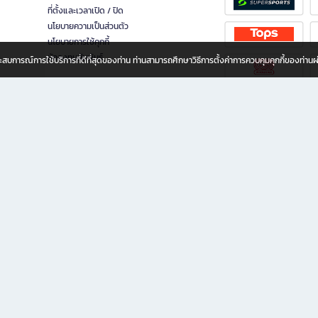
ที่ตั้งและเวลาเปิด / ปิด
นโยบายความเป็นส่วนตัว
นโยบายการใช้คุกกี้
นักลงทุนสัมพันธ์
อประสบการณ์การใช้บริการที่ดีที่สุดของท่าน ท่านสามารถศึกษาวิธีการตั้งค่าการควบคุมคุกกี้ของท่าน
ทุกวัย
ขียน ให้คุณรู้สึกเหมือนมีร้านหนังสือใกล้ฉันอยู่ในมือ ช้อปง่าย ไม่ต้องออกจากบ้าน เพราะ b2
 ชั่วโมง พร้อมโปรโมชั่นและสิทธิพิเศษมากมาย