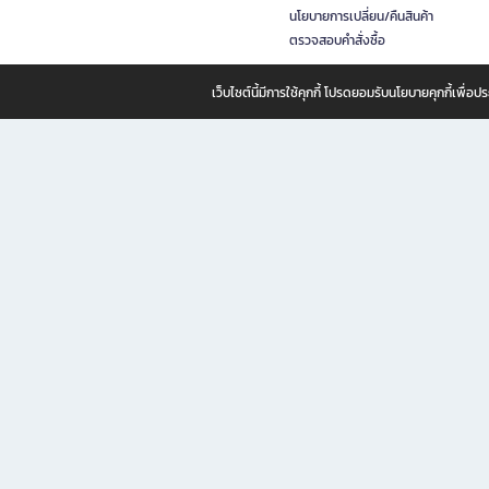
นโยบายการเปลี่ยน/คืนสินค้า
ตรวจสอบคำสั่งซื้อ
เว็บไซต์นี้มีการใช้คุกกี้ โปรดยอมรับนโยบายคุกกี้เพื่
B2S ธุรกิจในเครือ เซ็นทรัล รีเทล คอร์ปอเรชั่น จำกัด (มหาชน)
B2S Online แหล่งรวมหนังสือ เครื่องเขียน และแรงบันดาลใจสำหรับ
B2S Online คือร้านหนังสือและเครื่องเขียนออนไลน์ที่ครบครัน ตอบโจทย์คนรักการอ่านและงานเ
ทำไม B2S Online คือแหล่งช้อปปิ้งที่คุณไม่ควรพลาด
ไม่ว่าคุณจะเป็นนักเรียน นักศึกษา คนทำงาน B2S พร้อมให้คุณเลือกสินค้าคุณภาพได้ตลอด 24