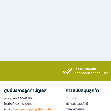
การันตีของแท้
เลือกช้อปได้อย่างมั่นใจ​
ศูนย์บริการลูกค้าบีทูเอส
การสนับสนุนลูกค้า
ทุกวัน เวลา 8.30-18.00 น.
ติดต่อเรา
โทรศัพท์: 02-115-0999
วิธีการช้อปออนไลน์
อีเมล:
b2sonlineshopping@b2s.co.th
การจัดส่งสินค้า