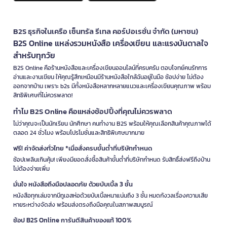
B2S ธุรกิจในเครือ เซ็นทรัล รีเทล คอร์ปอเรชั่น จำกัด (มหาชน)
B2S Online แหล่งรวมหนังสือ เครื่องเขียน และแรงบันดาลใจ
สำหรับทุกวัย
B2S Online คือร้านหนังสือและเครื่องเขียนออนไลน์ที่ครบครัน ตอบโจทย์คนรักการ
อ่านและงานเขียน ให้คุณรู้สึกเหมือนมีร้านหนังสือใกล้ฉันอยู่ในมือ ช้อปง่าย ไม่ต้อง
ออกจากบ้าน เพราะ b2s มีทั้งหนังสือหลากหลายแนวและเครื่องเขียนคุณภาพ พร้อม
สิทธิพิเศษที่ไม่ควรพลาด!
ทำไม B2S Online คือแหล่งช้อปปิ้งที่คุณไม่ควรพลาด
ไม่ว่าคุณจะเป็นนักเรียน นักศึกษา คนทำงาน B2S พร้อมให้คุณเลือกสินค้าคุณภาพได้
ตลอด 24 ชั่วโมง พร้อมโปรโมชั่นและสิทธิพิเศษมากมาย
ฟรี! ค่าจัดส่งทั่วไทย *เมื่อสั่งครบขั้นต่ำที่บริษัทกำหนด
ช้อปเพลินเกินคุ้ม! เพียงมียอดสั่งซื้อสินค้าขั้นต่ำที่บริษัทกำหนด รับสิทธิ์ส่งฟรีถึงบ้าน
ไม่ต้องจ่ายเพิ่ม
มั่นใจ หนังสือถึงมือปลอดภัย ด้วยบับเบิ้ล 3 ชั้น
หนังสือทุกเล่มจากบีทูเอสห่อด้วยบับเบิ้ลหนาแน่นถึง 3 ชั้น หมดกังวลเรื่องความเสีย
หายระหว่างจัดส่ง พร้อมส่งตรงถึงมือคุณในสภาพสมบูรณ์
ช้อป B2S Online การันตีสินค้าของแท้ 100%