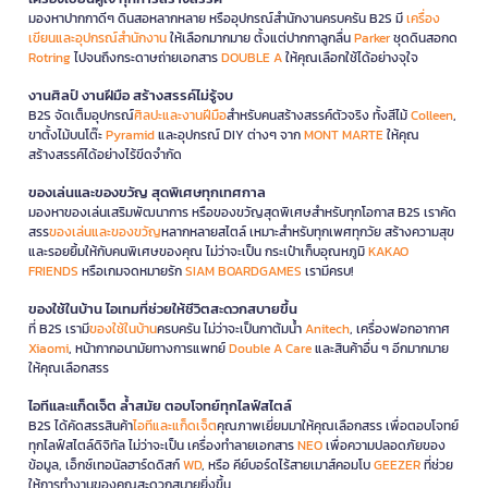
มองหาปากกาดีๆ ดินสอหลากหลาย หรืออุปกรณ์สำนักงานครบครัน B2S มี
เครื่อง
เขียนและอุปกรณ์สำนักงาน
ให้เลือกมากมาย ตั้งแต่ปากกาลูกลื่น
Parker
ชุดดินสอกด
Rotring
ไปจนถึงกระดาษถ่ายเอกสาร
DOUBLE A
ให้คุณเลือกใช้ได้อย่างจุใจ
งานศิลป์ งานฝีมือ สร้างสรรค์ไม่รู้จบ
B2S จัดเต็มอุปกรณ์
ศิลปะและงานฝีมือ
สำหรับคนสร้างสรรค์ตัวจริง ทั้งสีไม้
Colleen
,
ขาตั้งไม้บนโต๊ะ
Pyramid
และอุปกรณ์ DIY ต่างๆ จาก
MONT MARTE
ให้คุณ
สร้างสรรค์ได้อย่างไร้ขีดจำกัด
ของเล่นและของขวัญ สุดพิเศษทุกเทศกาล
มองหาของเล่นเสริมพัฒนาการ หรือของขวัญสุดพิเศษสำหรับทุกโอกาส B2S เราคัด
สรร
ของเล่นและของขวัญ
หลากหลายสไตล์ เหมาะสำหรับทุกเพศทุกวัย สร้างความสุข
และรอยยิ้มให้กับคนพิเศษของคุณ ไม่ว่าจะเป็น กระเป๋าเก็บอุณหภูมิ
KAKAO
FRIENDS
หรือเกมจดหมายรัก
SIAM BOARDGAMES
เรามีครบ!
ของใช้ในบ้าน ไอเทมที่ช่วยให้ชีวิตสะดวกสบายขึ้น
ที่ B2S เรามี
ของใช้ในบ้าน
ครบครัน ไม่ว่าจะเป็นกาต้มน้ำ
Anitech
, เครื่องฟอกอากาศ
Xiaomi
, หน้ากากอนามัยทางการแพทย์
Double A Care
และสินค้าอื่น ๆ อีกมากมาย
ให้คุณเลือกสรร
ไอทีและแก็ดเจ็ต ล้ำสมัย ตอบโจทย์ทุกไลฟ์สไตล์
B2S ได้คัดสรรสินค้า
ไอทีและแก็ดเจ็ต
คุณภาพเยี่ยมมาให้คุณเลือกสรร เพื่อตอบโจทย์
ทุกไลฟ์สไตล์ดิจิทัล ไม่ว่าจะเป็น เครื่องทำลายเอกสาร
NEO
เพื่อความปลอดภัยของ
ข้อมูล, เอ็กซ์เทอนัลฮาร์ดดิสก์
WD
, หรือ คีย์บอร์ดไร้สายเมาส์คอมโบ
GEEZER
ที่ช่วย
ให้การทำงานของคุณสะดวกสบายยิ่งขึ้น