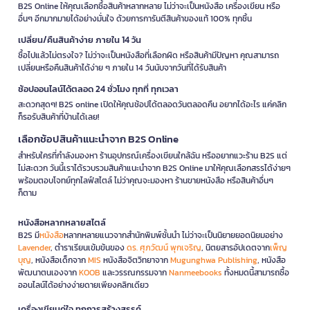
B2S Online ให้คุณเลือกซื้อสินค้าหลากหลาย ไม่ว่าจะเป็นหนังสือ เครื่องเขียน หรือ
อื่นๆ อีกมากมายได้อย่างมั่นใจ ด้วยการการันตีสินค้าของแท้ 100% ทุกชิ้น
เปลี่ยน/คืนสินค้าง่าย ภายใน 14 วัน
ซื้อไปแล้วไม่ตรงใจ? ไม่ว่าจะเป็นหนังสือที่เลือกผิด หรือสินค้ามีปัญหา คุณสามารถ
เปลี่ยนหรือคืนสินค้าได้ง่าย ๆ ภายใน 14 วันนับจากวันที่ได้รับสินค้า
ช้อปออนไลน์ได้ตลอด 24 ชั่วโมง ทุกที่ ทุกเวลา
สะดวกสุดๆ! B2S online เปิดให้คุณช้อปได้ตลอดวันตลอดคืน อยากได้อะไร แค่คลิก
ก็รอรับสินค้าที่บ้านได้เลย!
เลือกช้อปสินค้าแนะนำจาก B2S Online
สำหรับใครที่กำลังมองหา ร้านอุปกรณ์เครื่องเขียนใกล้ฉัน หรืออยากแวะร้าน B2S แต่
ไม่สะดวก วันนี้เราได้รวบรวมสินค้าแนะนำจาก B2S Online มาให้คุณเลือกสรรได้ง่ายๆ
พร้อมตอบโจทย์ทุกไลฟ์สไตล์ ไม่ว่าคุณจะมองหา ร้านขายหนังสือ หรือสินค้าอื่นๆ
ก็ตาม
หนังสือหลากหลายสไตล์
B2S มี
หนังสือ
หลากหลายแนวจากสำนักพิมพ์ชั้นนำ ไม่ว่าจะเป็นนิยายยอดนิยมอย่าง
Lavender
, ตำราเรียนเข้มข้นของ
ดร. ศุภวัฒน์ พุกเจริญ
, นิตยสารอัปเดตจาก
เพ็ญ
บุญ
, หนังสือเด็กจาก
MIS
หนังสือจิตวิทยาจาก
Mugunghwa Publishing
, หนังสือ
พัฒนาตนเองจาก
KOOB
และวรรณกรรมจาก
Nanmeebooks
ทั้งหมดนี้สามารถซื้อ
ออนไลน์ได้อย่างง่ายดายเพียงคลิกเดียว
เครื่องเขียนคู่ใจ ทุกการสร้างสรรค์