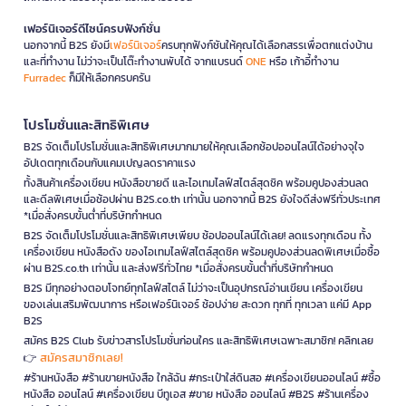
เฟอร์นิเจอร์ดีไซน์ครบฟังก์ชั่น
นอกจากนี้ B2S ยังมี
เฟอร์นิเจอร์
ครบทุกฟังก์ชันให้คุณได้เลือกสรรเพื่อตกแต่งบ้าน
และที่ทำงาน ไม่ว่าจะเป็นโต๊ะทำงานพับได้ จากแบรนด์
ONE
หรือ เก้าอี้ทำงาน
Furradec
ก็มีให้เลือกครบครัน
โปรโมชั่นและสิทธิพิเศษ
B2S จัดเต็มโปรโมชั่นและสิทธิพิเศษมากมายให้คุณเลือกช้อปออนไลน์ได้อย่างจุใจ
อัปเดตทุกเดือนกับแคมเปญลดราคาแรง
ทั้งสินค้าเครื่องเขียน หนังสือขายดี และไอเทมไลฟ์สไตล์สุดชิค พร้อมคูปองส่วนลด
และดีลพิเศษเมื่อช้อปผ่าน B2S.co.th เท่านั้น นอกจากนี้ B2S ยังใจดีส่งฟรีทั่วประเทศ
*เมื่อสั่งครบขั้นต่ำที่บริษัทกำหนด
B2S จัดเต็มโปรโมชั่นและสิทธิพิเศษเพียบ ช้อปออนไลน์ได้เลย! ลดแรงทุกเดือน ทั้ง
เครื่องเขียน หนังสือดัง ของไอเทมไลฟ์สไตล์สุดชิค พร้อมคูปองส่วนลดพิเศษเมื่อซื้อ
ผ่าน B2S.co.th เท่านั้น และส่งฟรีทั่วไทย *เมื่อสั่งครบขั้นต่ำที่บริษัทกำหนด
B2S มีทุกอย่างตอบโจทย์ทุกไลฟ์สไตล์ ไม่ว่าจะเป็นอุปกรณ์อ่านเขียน เครื่องเขียน
ของเล่นเสริมพัฒนาการ หรือเฟอร์นิเจอร์ ช้อปง่าย สะดวก ทุกที่ ทุกเวลา แค่มี App
B2S
สมัคร B2S Club รับข่าวสารโปรโมชั่นก่อนใคร และสิทธิพิเศษเฉพาะสมาชิก! คลิกเลย
สมัครสมาชิกเลย!
👉
#ร้านหนังสือ #ร้านขายหนังสือ ใกล้ฉัน #กระเป๋าใส่ดินสอ #เครื่องเขียนออนไลน์ #ซื้อ
หนังสือ ออนไลน์ #เครื่องเขียน บีทูเอส #ขาย หนังสือ ออนไลน์ #B2S #ร้านเครื่อง