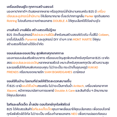
เครื่องเขียนคู่ใจ ทุกการสร้างสรรค์
มองหาปากกาดีๆ ดินสอหลากหลาย หรืออุปกรณ์สำนักงานครบครัน B2S มี
เครื่อง
เขียนและอุปกรณ์สำนักงาน
ให้เลือกมากมาย ตั้งแต่ปากกาลูกลื่น
Parker
ชุดดินสอกด
Rotring
ไปจนถึงกระดาษถ่ายเอกสาร
DOUBLE A
ให้คุณเลือกใช้ได้อย่างจุใจ
งานศิลป์ งานฝีมือ สร้างสรรค์ไม่รู้จบ
B2S จัดเต็มอุปกรณ์
ศิลปะและงานฝีมือ
สำหรับคนสร้างสรรค์ตัวจริง ทั้งสีไม้
Colleen
,
ขาตั้งไม้บนโต๊ะ
Pyramid
และอุปกรณ์ DIY ต่างๆ จาก
MONT MARTE
ให้คุณ
สร้างสรรค์ได้อย่างไร้ขีดจำกัด
ของเล่นและของขวัญ สุดพิเศษทุกเทศกาล
มองหาของเล่นเสริมพัฒนาการ หรือของขวัญสุดพิเศษสำหรับทุกโอกาส B2S เราคัด
สรร
ของเล่นและของขวัญ
หลากหลายสไตล์ เหมาะสำหรับทุกเพศทุกวัย สร้างความสุข
และรอยยิ้มให้กับคนพิเศษของคุณ ไม่ว่าจะเป็น กระเป๋าเก็บอุณหภูมิ
KAKAO
FRIENDS
หรือเกมจดหมายรัก
SIAM BOARDGAMES
เรามีครบ!
ของใช้ในบ้าน ไอเทมที่ช่วยให้ชีวิตสะดวกสบายขึ้น
ที่ B2S เรามี
ของใช้ในบ้าน
ครบครัน ไม่ว่าจะเป็นกาต้มน้ำ
Anitech
, เครื่องฟอกอากาศ
Xiaomi
, หน้ากากอนามัยทางการแพทย์
Double A Care
และสินค้าอื่น ๆ อีกมากมาย
ให้คุณเลือกสรร
ไอทีและแก็ดเจ็ต ล้ำสมัย ตอบโจทย์ทุกไลฟ์สไตล์
B2S ได้คัดสรรสินค้า
ไอทีและแก็ดเจ็ต
คุณภาพเยี่ยมมาให้คุณเลือกสรร เพื่อตอบโจทย์
ทุกไลฟ์สไตล์ดิจิทัล ไม่ว่าจะเป็น เครื่องทำลายเอกสาร
NEO
เพื่อความปลอดภัยของ