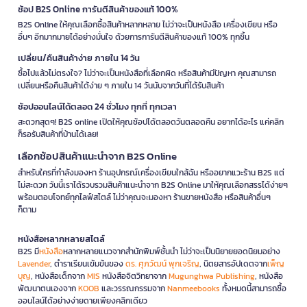
ช้อป B2S Online การันตีสินค้าของแท้ 100%
B2S Online ให้คุณเลือกซื้อสินค้าหลากหลาย ไม่ว่าจะเป็นหนังสือ เครื่องเขียน หรือ
อื่นๆ อีกมากมายได้อย่างมั่นใจ ด้วยการการันตีสินค้าของแท้ 100% ทุกชิ้น
เปลี่ยน/คืนสินค้าง่าย ภายใน 14 วัน
ซื้อไปแล้วไม่ตรงใจ? ไม่ว่าจะเป็นหนังสือที่เลือกผิด หรือสินค้ามีปัญหา คุณสามารถ
เปลี่ยนหรือคืนสินค้าได้ง่าย ๆ ภายใน 14 วันนับจากวันที่ได้รับสินค้า
ช้อปออนไลน์ได้ตลอด 24 ชั่วโมง ทุกที่ ทุกเวลา
สะดวกสุดๆ! B2S online เปิดให้คุณช้อปได้ตลอดวันตลอดคืน อยากได้อะไร แค่คลิก
ก็รอรับสินค้าที่บ้านได้เลย!
เลือกช้อปสินค้าแนะนำจาก B2S Online
สำหรับใครที่กำลังมองหา ร้านอุปกรณ์เครื่องเขียนใกล้ฉัน หรืออยากแวะร้าน B2S แต่
ไม่สะดวก วันนี้เราได้รวบรวมสินค้าแนะนำจาก B2S Online มาให้คุณเลือกสรรได้ง่ายๆ
พร้อมตอบโจทย์ทุกไลฟ์สไตล์ ไม่ว่าคุณจะมองหา ร้านขายหนังสือ หรือสินค้าอื่นๆ
ก็ตาม
หนังสือหลากหลายสไตล์
B2S มี
หนังสือ
หลากหลายแนวจากสำนักพิมพ์ชั้นนำ ไม่ว่าจะเป็นนิยายยอดนิยมอย่าง
Lavender
, ตำราเรียนเข้มข้นของ
ดร. ศุภวัฒน์ พุกเจริญ
, นิตยสารอัปเดตจาก
เพ็ญ
บุญ
, หนังสือเด็กจาก
MIS
หนังสือจิตวิทยาจาก
Mugunghwa Publishing
, หนังสือ
พัฒนาตนเองจาก
KOOB
และวรรณกรรมจาก
Nanmeebooks
ทั้งหมดนี้สามารถซื้อ
ออนไลน์ได้อย่างง่ายดายเพียงคลิกเดียว