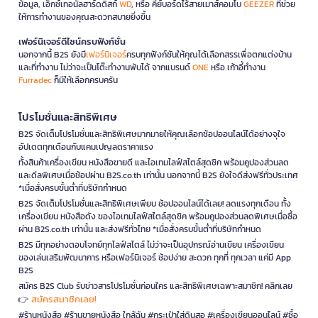
ข้อมูล, เอ็กซ์เทอนัลฮาร์ดดิสก์
WD
, หรือ คีย์บอร์ดไร้สายเมาส์คอมโบ
GEEZER
ที่ช่วย
ให้การทำงานของคุณสะดวกสบายยิ่งขึ้น
เฟอร์นิเจอร์ดีไซน์ครบฟังก์ชั่น
นอกจากนี้ B2S ยังมี
เฟอร์นิเจอร์
ครบทุกฟังก์ชันให้คุณได้เลือกสรรเพื่อตกแต่งบ้าน
และที่ทำงาน ไม่ว่าจะเป็นโต๊ะทำงานพับได้ จากแบรนด์
ONE
หรือ เก้าอี้ทำงาน
Furradec
ก็มีให้เลือกครบครัน
โปรโมชั่นและสิทธิพิเศษ
B2S จัดเต็มโปรโมชั่นและสิทธิพิเศษมากมายให้คุณเลือกช้อปออนไลน์ได้อย่างจุใจ
อัปเดตทุกเดือนกับแคมเปญลดราคาแรง
ทั้งสินค้าเครื่องเขียน หนังสือขายดี และไอเทมไลฟ์สไตล์สุดชิค พร้อมคูปองส่วนลด
และดีลพิเศษเมื่อช้อปผ่าน B2S.co.th เท่านั้น นอกจากนี้ B2S ยังใจดีส่งฟรีทั่วประเทศ
*เมื่อสั่งครบขั้นต่ำที่บริษัทกำหนด
B2S จัดเต็มโปรโมชั่นและสิทธิพิเศษเพียบ ช้อปออนไลน์ได้เลย! ลดแรงทุกเดือน ทั้ง
เครื่องเขียน หนังสือดัง ของไอเทมไลฟ์สไตล์สุดชิค พร้อมคูปองส่วนลดพิเศษเมื่อซื้อ
ผ่าน B2S.co.th เท่านั้น และส่งฟรีทั่วไทย *เมื่อสั่งครบขั้นต่ำที่บริษัทกำหนด
B2S มีทุกอย่างตอบโจทย์ทุกไลฟ์สไตล์ ไม่ว่าจะเป็นอุปกรณ์อ่านเขียน เครื่องเขียน
ของเล่นเสริมพัฒนาการ หรือเฟอร์นิเจอร์ ช้อปง่าย สะดวก ทุกที่ ทุกเวลา แค่มี App
B2S
สมัคร B2S Club รับข่าวสารโปรโมชั่นก่อนใคร และสิทธิพิเศษเฉพาะสมาชิก! คลิกเลย
สมัครสมาชิกเลย!
👉
#ร้านหนังสือ #ร้านขายหนังสือ ใกล้ฉัน #กระเป๋าใส่ดินสอ #เครื่องเขียนออนไลน์ #ซื้อ