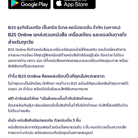
B2S ธุรกิจในเครือ เซ็นทรัล รีเทล คอร์ปอเรชั่น จำกัด (มหาชน)
B2S Online แหล่งรวมหนังสือ เครื่องเขียน และแรงบันดาลใจ
สำหรับทุกวัย
B2S Online คือร้านหนังสือและเครื่องเขียนออนไลน์ที่ครบครัน ตอบโจทย์คนรักการ
อ่านและงานเขียน ให้คุณรู้สึกเหมือนมีร้านหนังสือใกล้ฉันอยู่ในมือ ช้อปง่าย ไม่ต้อง
ออกจากบ้าน เพราะ b2s มีทั้งหนังสือหลากหลายแนวและเครื่องเขียนคุณภาพ พร้อม
สิทธิพิเศษที่ไม่ควรพลาด!
ทำไม B2S Online คือแหล่งช้อปปิ้งที่คุณไม่ควรพลาด
ไม่ว่าคุณจะเป็นนักเรียน นักศึกษา คนทำงาน B2S พร้อมให้คุณเลือกสินค้าคุณภาพได้
ตลอด 24 ชั่วโมง พร้อมโปรโมชั่นและสิทธิพิเศษมากมาย
ฟรี! ค่าจัดส่งทั่วไทย *เมื่อสั่งครบขั้นต่ำที่บริษัทกำหนด
ช้อปเพลินเกินคุ้ม! เพียงมียอดสั่งซื้อสินค้าขั้นต่ำที่บริษัทกำหนด รับสิทธิ์ส่งฟรีถึงบ้าน
ไม่ต้องจ่ายเพิ่ม
มั่นใจ หนังสือถึงมือปลอดภัย ด้วยบับเบิ้ล 3 ชั้น
หนังสือทุกเล่มจากบีทูเอสห่อด้วยบับเบิ้ลหนาแน่นถึง 3 ชั้น หมดกังวลเรื่องความเสีย
หายระหว่างจัดส่ง พร้อมส่งตรงถึงมือคุณในสภาพสมบูรณ์