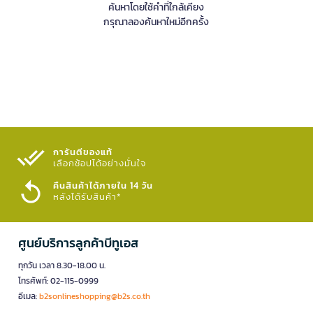
ค้นหาโดยใช้คำที่ใกล้เคียง
กรุณาลองค้นหาใหม่อีกครั้ง
การันตีของแท้
เลือกช้อปได้อย่างมั่นใจ​
คืนสินค้าได้ภายใน 14 วัน
หลังได้รับสินค้า*
ศูนย์บริการลูกค้าบีทูเอส
ทุกวัน เวลา 8.30-18.00 น.
โทรศัพท์: 02-115-0999
อีเมล:
b2sonlineshopping@b2s.co.th