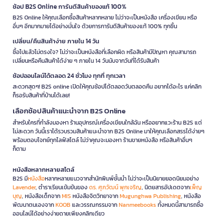
ช้อป B2S Online การันตีสินค้าของแท้ 100%
B2S Online ให้คุณเลือกซื้อสินค้าหลากหลาย ไม่ว่าจะเป็นหนังสือ เครื่องเขียน หรือ
อื่นๆ อีกมากมายได้อย่างมั่นใจ ด้วยการการันตีสินค้าของแท้ 100% ทุกชิ้น
เปลี่ยน/คืนสินค้าง่าย ภายใน 14 วัน
ซื้อไปแล้วไม่ตรงใจ? ไม่ว่าจะเป็นหนังสือที่เลือกผิด หรือสินค้ามีปัญหา คุณสามารถ
เปลี่ยนหรือคืนสินค้าได้ง่าย ๆ ภายใน 14 วันนับจากวันที่ได้รับสินค้า
ช้อปออนไลน์ได้ตลอด 24 ชั่วโมง ทุกที่ ทุกเวลา
สะดวกสุดๆ! B2S online เปิดให้คุณช้อปได้ตลอดวันตลอดคืน อยากได้อะไร แค่คลิก
ก็รอรับสินค้าที่บ้านได้เลย!
เลือกช้อปสินค้าแนะนำจาก B2S Online
สำหรับใครที่กำลังมองหา ร้านอุปกรณ์เครื่องเขียนใกล้ฉัน หรืออยากแวะร้าน B2S แต่
ไม่สะดวก วันนี้เราได้รวบรวมสินค้าแนะนำจาก B2S Online มาให้คุณเลือกสรรได้ง่ายๆ
พร้อมตอบโจทย์ทุกไลฟ์สไตล์ ไม่ว่าคุณจะมองหา ร้านขายหนังสือ หรือสินค้าอื่นๆ
ก็ตาม
หนังสือหลากหลายสไตล์
B2S มี
หนังสือ
หลากหลายแนวจากสำนักพิมพ์ชั้นนำ ไม่ว่าจะเป็นนิยายยอดนิยมอย่าง
Lavender
, ตำราเรียนเข้มข้นของ
ดร. ศุภวัฒน์ พุกเจริญ
, นิตยสารอัปเดตจาก
เพ็ญ
บุญ
, หนังสือเด็กจาก
MIS
หนังสือจิตวิทยาจาก
Mugunghwa Publishing
, หนังสือ
พัฒนาตนเองจาก
KOOB
และวรรณกรรมจาก
Nanmeebooks
ทั้งหมดนี้สามารถซื้อ
ออนไลน์ได้อย่างง่ายดายเพียงคลิกเดียว