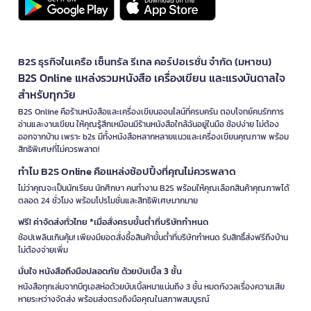
B2S ธุรกิจในเครือ เซ็นทรัล รีเทล คอร์ปอเรชั่น จำกัด (มหาชน)
B2S Online แหล่งรวมหนังสือ เครื่องเขียน และแรงบันดาลใจ
สำหรับทุกวัย
B2S Online คือร้านหนังสือและเครื่องเขียนออนไลน์ที่ครบครัน ตอบโจทย์คนรักการ
อ่านและงานเขียน ให้คุณรู้สึกเหมือนมีร้านหนังสือใกล้ฉันอยู่ในมือ ช้อปง่าย ไม่ต้อง
ออกจากบ้าน เพราะ b2s มีทั้งหนังสือหลากหลายแนวและเครื่องเขียนคุณภาพ พร้อม
สิทธิพิเศษที่ไม่ควรพลาด!
ทำไม B2S Online คือแหล่งช้อปปิ้งที่คุณไม่ควรพลาด
ไม่ว่าคุณจะเป็นนักเรียน นักศึกษา คนทำงาน B2S พร้อมให้คุณเลือกสินค้าคุณภาพได้
ตลอด 24 ชั่วโมง พร้อมโปรโมชั่นและสิทธิพิเศษมากมาย
ฟรี! ค่าจัดส่งทั่วไทย *เมื่อสั่งครบขั้นต่ำที่บริษัทกำหนด
ช้อปเพลินเกินคุ้ม! เพียงมียอดสั่งซื้อสินค้าขั้นต่ำที่บริษัทกำหนด รับสิทธิ์ส่งฟรีถึงบ้าน
ไม่ต้องจ่ายเพิ่ม
มั่นใจ หนังสือถึงมือปลอดภัย ด้วยบับเบิ้ล 3 ชั้น
หนังสือทุกเล่มจากบีทูเอสห่อด้วยบับเบิ้ลหนาแน่นถึง 3 ชั้น หมดกังวลเรื่องความเสีย
หายระหว่างจัดส่ง พร้อมส่งตรงถึงมือคุณในสภาพสมบูรณ์