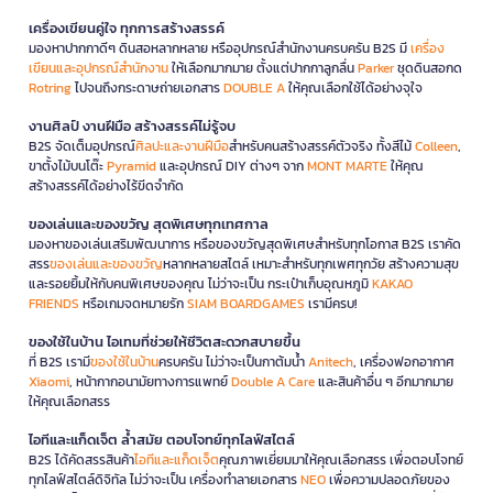
เครื่องเขียนคู่ใจ ทุกการสร้างสรรค์
มองหาปากกาดีๆ ดินสอหลากหลาย หรืออุปกรณ์สำนักงานครบครัน B2S มี
เครื่อง
เขียนและอุปกรณ์สำนักงาน
ให้เลือกมากมาย ตั้งแต่ปากกาลูกลื่น
Parker
ชุดดินสอกด
Rotring
ไปจนถึงกระดาษถ่ายเอกสาร
DOUBLE A
ให้คุณเลือกใช้ได้อย่างจุใจ
งานศิลป์ งานฝีมือ สร้างสรรค์ไม่รู้จบ
B2S จัดเต็มอุปกรณ์
ศิลปะและงานฝีมือ
สำหรับคนสร้างสรรค์ตัวจริง ทั้งสีไม้
Colleen
,
ขาตั้งไม้บนโต๊ะ
Pyramid
และอุปกรณ์ DIY ต่างๆ จาก
MONT MARTE
ให้คุณ
สร้างสรรค์ได้อย่างไร้ขีดจำกัด
ของเล่นและของขวัญ สุดพิเศษทุกเทศกาล
มองหาของเล่นเสริมพัฒนาการ หรือของขวัญสุดพิเศษสำหรับทุกโอกาส B2S เราคัด
สรร
ของเล่นและของขวัญ
หลากหลายสไตล์ เหมาะสำหรับทุกเพศทุกวัย สร้างความสุข
และรอยยิ้มให้กับคนพิเศษของคุณ ไม่ว่าจะเป็น กระเป๋าเก็บอุณหภูมิ
KAKAO
FRIENDS
หรือเกมจดหมายรัก
SIAM BOARDGAMES
เรามีครบ!
ของใช้ในบ้าน ไอเทมที่ช่วยให้ชีวิตสะดวกสบายขึ้น
ที่ B2S เรามี
ของใช้ในบ้าน
ครบครัน ไม่ว่าจะเป็นกาต้มน้ำ
Anitech
, เครื่องฟอกอากาศ
Xiaomi
, หน้ากากอนามัยทางการแพทย์
Double A Care
และสินค้าอื่น ๆ อีกมากมาย
ให้คุณเลือกสรร
ไอทีและแก็ดเจ็ต ล้ำสมัย ตอบโจทย์ทุกไลฟ์สไตล์
B2S ได้คัดสรรสินค้า
ไอทีและแก็ดเจ็ต
คุณภาพเยี่ยมมาให้คุณเลือกสรร เพื่อตอบโจทย์
ทุกไลฟ์สไตล์ดิจิทัล ไม่ว่าจะเป็น เครื่องทำลายเอกสาร
NEO
เพื่อความปลอดภัยของ