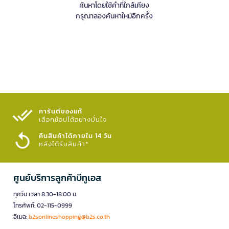
ค้นหาโดยใช้คำที่ใกล้เคียง
กรุณาลองค้นหาใหม่อีกครั้ง
การันตีของแท้
เลือกช้อปได้อย่างมั่นใจ​
คืนสินค้าได้ภายใน 14 วัน
หลังได้รับสินค้า*
ศูนย์บริการลูกค้าบีทูเอส
ทุกวัน เวลา 8.30-18.00 น.
โทรศัพท์: 02-115-0999
อีเมล:
b2sonlineshopping@b2s.co.th