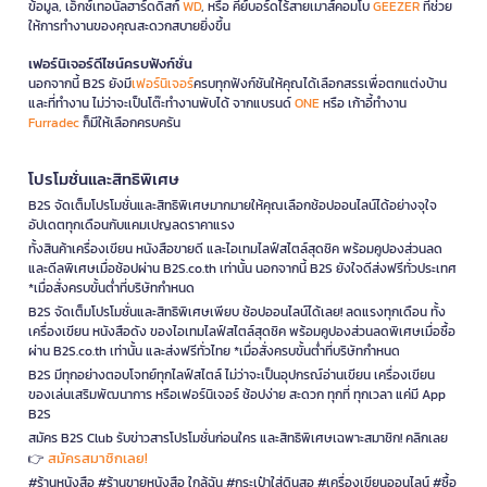
ข้อมูล, เอ็กซ์เทอนัลฮาร์ดดิสก์
WD
, หรือ คีย์บอร์ดไร้สายเมาส์คอมโบ
GEEZER
ที่ช่วย
ให้การทำงานของคุณสะดวกสบายยิ่งขึ้น
เฟอร์นิเจอร์ดีไซน์ครบฟังก์ชั่น
นอกจากนี้ B2S ยังมี
เฟอร์นิเจอร์
ครบทุกฟังก์ชันให้คุณได้เลือกสรรเพื่อตกแต่งบ้าน
และที่ทำงาน ไม่ว่าจะเป็นโต๊ะทำงานพับได้ จากแบรนด์
ONE
หรือ เก้าอี้ทำงาน
Furradec
ก็มีให้เลือกครบครัน
โปรโมชั่นและสิทธิพิเศษ
B2S จัดเต็มโปรโมชั่นและสิทธิพิเศษมากมายให้คุณเลือกช้อปออนไลน์ได้อย่างจุใจ
อัปเดตทุกเดือนกับแคมเปญลดราคาแรง
ทั้งสินค้าเครื่องเขียน หนังสือขายดี และไอเทมไลฟ์สไตล์สุดชิค พร้อมคูปองส่วนลด
และดีลพิเศษเมื่อช้อปผ่าน B2S.co.th เท่านั้น นอกจากนี้ B2S ยังใจดีส่งฟรีทั่วประเทศ
*เมื่อสั่งครบขั้นต่ำที่บริษัทกำหนด
B2S จัดเต็มโปรโมชั่นและสิทธิพิเศษเพียบ ช้อปออนไลน์ได้เลย! ลดแรงทุกเดือน ทั้ง
เครื่องเขียน หนังสือดัง ของไอเทมไลฟ์สไตล์สุดชิค พร้อมคูปองส่วนลดพิเศษเมื่อซื้อ
ผ่าน B2S.co.th เท่านั้น และส่งฟรีทั่วไทย *เมื่อสั่งครบขั้นต่ำที่บริษัทกำหนด
B2S มีทุกอย่างตอบโจทย์ทุกไลฟ์สไตล์ ไม่ว่าจะเป็นอุปกรณ์อ่านเขียน เครื่องเขียน
ของเล่นเสริมพัฒนาการ หรือเฟอร์นิเจอร์ ช้อปง่าย สะดวก ทุกที่ ทุกเวลา แค่มี App
B2S
สมัคร B2S Club รับข่าวสารโปรโมชั่นก่อนใคร และสิทธิพิเศษเฉพาะสมาชิก! คลิกเลย
สมัครสมาชิกเลย!
👉
#ร้านหนังสือ #ร้านขายหนังสือ ใกล้ฉัน #กระเป๋าใส่ดินสอ #เครื่องเขียนออนไลน์ #ซื้อ