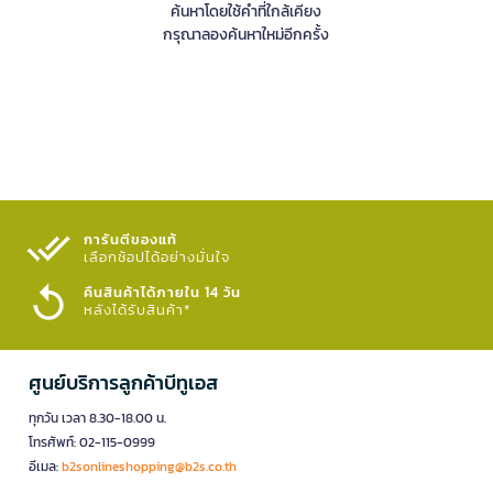
ค้นหาโดยใช้คำที่ใกล้เคียง
กรุณาลองค้นหาใหม่อีกครั้ง
การันตีของแท้
เลือกช้อปได้อย่างมั่นใจ​
คืนสินค้าได้ภายใน 14 วัน
หลังได้รับสินค้า*
ศูนย์บริการลูกค้าบีทูเอส
ทุกวัน เวลา 8.30-18.00 น.
โทรศัพท์: 02-115-0999
อีเมล:
b2sonlineshopping@b2s.co.th