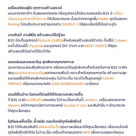
เครื่องเขียนคู่ใจ ทุกการสร้างสรรค์
มองหาปากกาดีๆ ดินสอหลากหลาย หรืออุปกรณ์สำนักงานครบครัน B2S มี
เครื่อง
เขียนและอุปกรณ์สำนักงาน
ให้เลือกมากมาย ตั้งแต่ปากกาลูกลื่น
Parker
ชุดดินสอกด
Rotring
ไปจนถึงกระดาษถ่ายเอกสาร
DOUBLE A
ให้คุณเลือกใช้ได้อย่างจุใจ
งานศิลป์ งานฝีมือ สร้างสรรค์ไม่รู้จบ
B2S จัดเต็มอุปกรณ์
ศิลปะและงานฝีมือ
สำหรับคนสร้างสรรค์ตัวจริง ทั้งสีไม้
Colleen
,
ขาตั้งไม้บนโต๊ะ
Pyramid
และอุปกรณ์ DIY ต่างๆ จาก
MONT MARTE
ให้คุณ
สร้างสรรค์ได้อย่างไร้ขีดจำกัด
ของเล่นและของขวัญ สุดพิเศษทุกเทศกาล
มองหาของเล่นเสริมพัฒนาการ หรือของขวัญสุดพิเศษสำหรับทุกโอกาส B2S เราคัด
สรร
ของเล่นและของขวัญ
หลากหลายสไตล์ เหมาะสำหรับทุกเพศทุกวัย สร้างความสุข
และรอยยิ้มให้กับคนพิเศษของคุณ ไม่ว่าจะเป็น กระเป๋าเก็บอุณหภูมิ
KAKAO
FRIENDS
หรือเกมจดหมายรัก
SIAM BOARDGAMES
เรามีครบ!
ของใช้ในบ้าน ไอเทมที่ช่วยให้ชีวิตสะดวกสบายขึ้น
ที่ B2S เรามี
ของใช้ในบ้าน
ครบครัน ไม่ว่าจะเป็นกาต้มน้ำ
Anitech
, เครื่องฟอกอากาศ
Xiaomi
, หน้ากากอนามัยทางการแพทย์
Double A Care
และสินค้าอื่น ๆ อีกมากมาย
ให้คุณเลือกสรร
ไอทีและแก็ดเจ็ต ล้ำสมัย ตอบโจทย์ทุกไลฟ์สไตล์
B2S ได้คัดสรรสินค้า
ไอทีและแก็ดเจ็ต
คุณภาพเยี่ยมมาให้คุณเลือกสรร เพื่อตอบโจทย์
ทุกไลฟ์สไตล์ดิจิทัล ไม่ว่าจะเป็น เครื่องทำลายเอกสาร
NEO
เพื่อความปลอดภัยของ