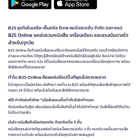
B2S ธุรกิจในเครือ เซ็นทรัล รีเทล คอร์ปอเรชั่น จำกัด (มหาชน)
B2S Online แหล่งรวมหนังสือ เครื่องเขียน และแรงบันดาลใจ
สำหรับทุกวัย
B2S Online คือร้านหนังสือและเครื่องเขียนออนไลน์ที่ครบครัน ตอบโจทย์คนรักการ
อ่านและงานเขียน ให้คุณรู้สึกเหมือนมีร้านหนังสือใกล้ฉันอยู่ในมือ ช้อปง่าย ไม่ต้อง
ออกจากบ้าน เพราะ b2s มีทั้งหนังสือหลากหลายแนวและเครื่องเขียนคุณภาพ พร้อม
สิทธิพิเศษที่ไม่ควรพลาด!
ทำไม B2S Online คือแหล่งช้อปปิ้งที่คุณไม่ควรพลาด
ไม่ว่าคุณจะเป็นนักเรียน นักศึกษา คนทำงาน B2S พร้อมให้คุณเลือกสินค้าคุณภาพได้
ตลอด 24 ชั่วโมง พร้อมโปรโมชั่นและสิทธิพิเศษมากมาย
ฟรี! ค่าจัดส่งทั่วไทย *เมื่อสั่งครบขั้นต่ำที่บริษัทกำหนด
ช้อปเพลินเกินคุ้ม! เพียงมียอดสั่งซื้อสินค้าขั้นต่ำที่บริษัทกำหนด รับสิทธิ์ส่งฟรีถึงบ้าน
ไม่ต้องจ่ายเพิ่ม
มั่นใจ หนังสือถึงมือปลอดภัย ด้วยบับเบิ้ล 3 ชั้น
หนังสือทุกเล่มจากบีทูเอสห่อด้วยบับเบิ้ลหนาแน่นถึง 3 ชั้น หมดกังวลเรื่องความเสีย
หายระหว่างจัดส่ง พร้อมส่งตรงถึงมือคุณในสภาพสมบูรณ์