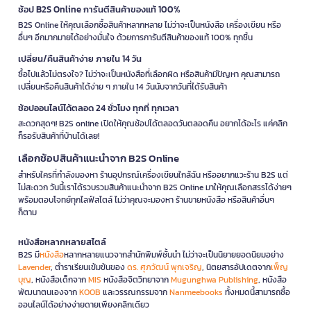
ช้อป B2S Online การันตีสินค้าของแท้ 100%
B2S Online ให้คุณเลือกซื้อสินค้าหลากหลาย ไม่ว่าจะเป็นหนังสือ เครื่องเขียน หรือ
อื่นๆ อีกมากมายได้อย่างมั่นใจ ด้วยการการันตีสินค้าของแท้ 100% ทุกชิ้น
เปลี่ยน/คืนสินค้าง่าย ภายใน 14 วัน
ซื้อไปแล้วไม่ตรงใจ? ไม่ว่าจะเป็นหนังสือที่เลือกผิด หรือสินค้ามีปัญหา คุณสามารถ
เปลี่ยนหรือคืนสินค้าได้ง่าย ๆ ภายใน 14 วันนับจากวันที่ได้รับสินค้า
ช้อปออนไลน์ได้ตลอด 24 ชั่วโมง ทุกที่ ทุกเวลา
สะดวกสุดๆ! B2S online เปิดให้คุณช้อปได้ตลอดวันตลอดคืน อยากได้อะไร แค่คลิก
ก็รอรับสินค้าที่บ้านได้เลย!
เลือกช้อปสินค้าแนะนำจาก B2S Online
สำหรับใครที่กำลังมองหา ร้านอุปกรณ์เครื่องเขียนใกล้ฉัน หรืออยากแวะร้าน B2S แต่
ไม่สะดวก วันนี้เราได้รวบรวมสินค้าแนะนำจาก B2S Online มาให้คุณเลือกสรรได้ง่ายๆ
พร้อมตอบโจทย์ทุกไลฟ์สไตล์ ไม่ว่าคุณจะมองหา ร้านขายหนังสือ หรือสินค้าอื่นๆ
ก็ตาม
หนังสือหลากหลายสไตล์
B2S มี
หนังสือ
หลากหลายแนวจากสำนักพิมพ์ชั้นนำ ไม่ว่าจะเป็นนิยายยอดนิยมอย่าง
Lavender
, ตำราเรียนเข้มข้นของ
ดร. ศุภวัฒน์ พุกเจริญ
, นิตยสารอัปเดตจาก
เพ็ญ
บุญ
, หนังสือเด็กจาก
MIS
หนังสือจิตวิทยาจาก
Mugunghwa Publishing
, หนังสือ
พัฒนาตนเองจาก
KOOB
และวรรณกรรมจาก
Nanmeebooks
ทั้งหมดนี้สามารถซื้อ
ออนไลน์ได้อย่างง่ายดายเพียงคลิกเดียว