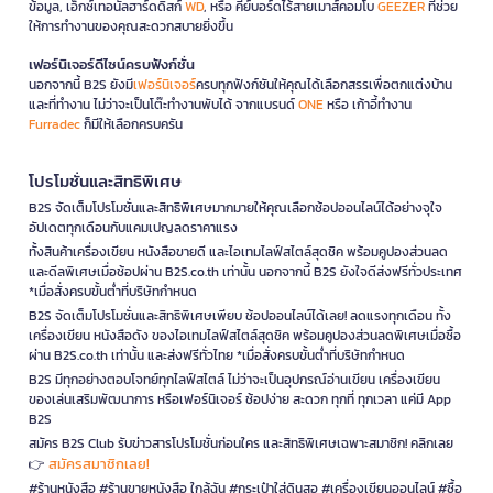
ข้อมูล, เอ็กซ์เทอนัลฮาร์ดดิสก์
WD
, หรือ คีย์บอร์ดไร้สายเมาส์คอมโบ
GEEZER
ที่ช่วย
ให้การทำงานของคุณสะดวกสบายยิ่งขึ้น
เฟอร์นิเจอร์ดีไซน์ครบฟังก์ชั่น
นอกจากนี้ B2S ยังมี
เฟอร์นิเจอร์
ครบทุกฟังก์ชันให้คุณได้เลือกสรรเพื่อตกแต่งบ้าน
และที่ทำงาน ไม่ว่าจะเป็นโต๊ะทำงานพับได้ จากแบรนด์
ONE
หรือ เก้าอี้ทำงาน
Furradec
ก็มีให้เลือกครบครัน
โปรโมชั่นและสิทธิพิเศษ
B2S จัดเต็มโปรโมชั่นและสิทธิพิเศษมากมายให้คุณเลือกช้อปออนไลน์ได้อย่างจุใจ
อัปเดตทุกเดือนกับแคมเปญลดราคาแรง
ทั้งสินค้าเครื่องเขียน หนังสือขายดี และไอเทมไลฟ์สไตล์สุดชิค พร้อมคูปองส่วนลด
และดีลพิเศษเมื่อช้อปผ่าน B2S.co.th เท่านั้น นอกจากนี้ B2S ยังใจดีส่งฟรีทั่วประเทศ
*เมื่อสั่งครบขั้นต่ำที่บริษัทกำหนด
B2S จัดเต็มโปรโมชั่นและสิทธิพิเศษเพียบ ช้อปออนไลน์ได้เลย! ลดแรงทุกเดือน ทั้ง
เครื่องเขียน หนังสือดัง ของไอเทมไลฟ์สไตล์สุดชิค พร้อมคูปองส่วนลดพิเศษเมื่อซื้อ
ผ่าน B2S.co.th เท่านั้น และส่งฟรีทั่วไทย *เมื่อสั่งครบขั้นต่ำที่บริษัทกำหนด
B2S มีทุกอย่างตอบโจทย์ทุกไลฟ์สไตล์ ไม่ว่าจะเป็นอุปกรณ์อ่านเขียน เครื่องเขียน
ของเล่นเสริมพัฒนาการ หรือเฟอร์นิเจอร์ ช้อปง่าย สะดวก ทุกที่ ทุกเวลา แค่มี App
B2S
สมัคร B2S Club รับข่าวสารโปรโมชั่นก่อนใคร และสิทธิพิเศษเฉพาะสมาชิก! คลิกเลย
สมัครสมาชิกเลย!
👉
#ร้านหนังสือ #ร้านขายหนังสือ ใกล้ฉัน #กระเป๋าใส่ดินสอ #เครื่องเขียนออนไลน์ #ซื้อ