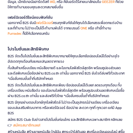
ข้อมูล, เอ็กซ์เทอนัลฮาร์ดดิสก์
WD
, หรือ คีย์บอร์ดไร้สายเมาส์คอมโบ
GEEZER
ที่ช่วย
ให้การทำงานของคุณสะดวกสบายยิ่งขึ้น
เฟอร์นิเจอร์ดีไซน์ครบฟังก์ชั่น
นอกจากนี้ B2S ยังมี
เฟอร์นิเจอร์
ครบทุกฟังก์ชันให้คุณได้เลือกสรรเพื่อตกแต่งบ้าน
และที่ทำงาน ไม่ว่าจะเป็นโต๊ะทำงานพับได้ จากแบรนด์
ONE
หรือ เก้าอี้ทำงาน
Furradec
ก็มีให้เลือกครบครัน
โปรโมชั่นและสิทธิพิเศษ
B2S จัดเต็มโปรโมชั่นและสิทธิพิเศษมากมายให้คุณเลือกช้อปออนไลน์ได้อย่างจุใจ
อัปเดตทุกเดือนกับแคมเปญลดราคาแรง
ทั้งสินค้าเครื่องเขียน หนังสือขายดี และไอเทมไลฟ์สไตล์สุดชิค พร้อมคูปองส่วนลด
และดีลพิเศษเมื่อช้อปผ่าน B2S.co.th เท่านั้น นอกจากนี้ B2S ยังใจดีส่งฟรีทั่วประเทศ
*เมื่อสั่งครบขั้นต่ำที่บริษัทกำหนด
B2S จัดเต็มโปรโมชั่นและสิทธิพิเศษเพียบ ช้อปออนไลน์ได้เลย! ลดแรงทุกเดือน ทั้ง
เครื่องเขียน หนังสือดัง ของไอเทมไลฟ์สไตล์สุดชิค พร้อมคูปองส่วนลดพิเศษเมื่อซื้อ
ผ่าน B2S.co.th เท่านั้น และส่งฟรีทั่วไทย *เมื่อสั่งครบขั้นต่ำที่บริษัทกำหนด
B2S มีทุกอย่างตอบโจทย์ทุกไลฟ์สไตล์ ไม่ว่าจะเป็นอุปกรณ์อ่านเขียน เครื่องเขียน
ของเล่นเสริมพัฒนาการ หรือเฟอร์นิเจอร์ ช้อปง่าย สะดวก ทุกที่ ทุกเวลา แค่มี App
B2S
สมัคร B2S Club รับข่าวสารโปรโมชั่นก่อนใคร และสิทธิพิเศษเฉพาะสมาชิก! คลิกเลย
สมัครสมาชิกเลย!
👉
#ร้านหนังสือ #ร้านขายหนังสือ ใกล้ฉัน #กระเป๋าใส่ดินสอ #เครื่องเขียนออนไลน์ #ซื้อ