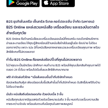
B2S ธุรกิจในเครือ เซ็นทรัล รีเทล คอร์ปอเรชั่น จำกัด (มหาชน)
B2S Online แหล่งรวมหนังสือ เครื่องเขียน และแรงบันดาลใจ
สำหรับทุกวัย
B2S Online คือร้านหนังสือและเครื่องเขียนออนไลน์ที่ครบครัน ตอบโจทย์คนรักการ
อ่านและงานเขียน ให้คุณรู้สึกเหมือนมีร้านหนังสือใกล้ฉันอยู่ในมือ ช้อปง่าย ไม่ต้อง
ออกจากบ้าน เพราะ b2s มีทั้งหนังสือหลากหลายแนวและเครื่องเขียนคุณภาพ พร้อม
สิทธิพิเศษที่ไม่ควรพลาด!
ทำไม B2S Online คือแหล่งช้อปปิ้งที่คุณไม่ควรพลาด
ไม่ว่าคุณจะเป็นนักเรียน นักศึกษา คนทำงาน B2S พร้อมให้คุณเลือกสินค้าคุณภาพได้
ตลอด 24 ชั่วโมง พร้อมโปรโมชั่นและสิทธิพิเศษมากมาย
ฟรี! ค่าจัดส่งทั่วไทย *เมื่อสั่งครบขั้นต่ำที่บริษัทกำหนด
ช้อปเพลินเกินคุ้ม! เพียงมียอดสั่งซื้อสินค้าขั้นต่ำที่บริษัทกำหนด รับสิทธิ์ส่งฟรีถึงบ้าน
ไม่ต้องจ่ายเพิ่ม
มั่นใจ หนังสือถึงมือปลอดภัย ด้วยบับเบิ้ล 3 ชั้น
หนังสือทุกเล่มจากบีทูเอสห่อด้วยบับเบิ้ลหนาแน่นถึง 3 ชั้น หมดกังวลเรื่องความเสีย
หายระหว่างจัดส่ง พร้อมส่งตรงถึงมือคุณในสภาพสมบูรณ์