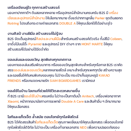
เครื่องเขียนคู่ใจ ทุกการสร้างสรรค์
มองหาปากกาดีๆ ดินสอหลากหลาย หรืออุปกรณ์สำนักงานครบครัน B2S มี
เครื่อง
เขียนและอุปกรณ์สำนักงาน
ให้เลือกมากมาย ตั้งแต่ปากกาลูกลื่น
Parker
ชุดดินสอกด
Rotring
ไปจนถึงกระดาษถ่ายเอกสาร
DOUBLE A
ให้คุณเลือกใช้ได้อย่างจุใจ
งานศิลป์ งานฝีมือ สร้างสรรค์ไม่รู้จบ
B2S จัดเต็มอุปกรณ์
ศิลปะและงานฝีมือ
สำหรับคนสร้างสรรค์ตัวจริง ทั้งสีไม้
Colleen
,
ขาตั้งไม้บนโต๊ะ
Pyramid
และอุปกรณ์ DIY ต่างๆ จาก
MONT MARTE
ให้คุณ
สร้างสรรค์ได้อย่างไร้ขีดจำกัด
ของเล่นและของขวัญ สุดพิเศษทุกเทศกาล
มองหาของเล่นเสริมพัฒนาการ หรือของขวัญสุดพิเศษสำหรับทุกโอกาส B2S เราคัด
สรร
ของเล่นและของขวัญ
หลากหลายสไตล์ เหมาะสำหรับทุกเพศทุกวัย สร้างความสุข
และรอยยิ้มให้กับคนพิเศษของคุณ ไม่ว่าจะเป็น กระเป๋าเก็บอุณหภูมิ
KAKAO
FRIENDS
หรือเกมจดหมายรัก
SIAM BOARDGAMES
เรามีครบ!
ของใช้ในบ้าน ไอเทมที่ช่วยให้ชีวิตสะดวกสบายขึ้น
ที่ B2S เรามี
ของใช้ในบ้าน
ครบครัน ไม่ว่าจะเป็นกาต้มน้ำ
Anitech
, เครื่องฟอกอากาศ
Xiaomi
, หน้ากากอนามัยทางการแพทย์
Double A Care
และสินค้าอื่น ๆ อีกมากมาย
ให้คุณเลือกสรร
ไอทีและแก็ดเจ็ต ล้ำสมัย ตอบโจทย์ทุกไลฟ์สไตล์
B2S ได้คัดสรรสินค้า
ไอทีและแก็ดเจ็ต
คุณภาพเยี่ยมมาให้คุณเลือกสรร เพื่อตอบโจทย์
ทุกไลฟ์สไตล์ดิจิทัล ไม่ว่าจะเป็น เครื่องทำลายเอกสาร
NEO
เพื่อความปลอดภัยของ