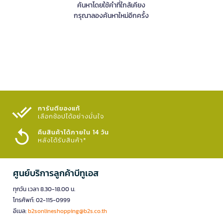
ค้นหาโดยใช้คำที่ใกล้เคียง
กรุณาลองค้นหาใหม่อีกครั้ง
การันตีของแท้
เลือกช้อปได้อย่างมั่นใจ​
คืนสินค้าได้ภายใน 14 วัน
หลังได้รับสินค้า*
ศูนย์บริการลูกค้าบีทูเอส
ทุกวัน เวลา 8.30-18.00 น.
โทรศัพท์: 02-115-0999
อีเมล:
b2sonlineshopping@b2s.co.th