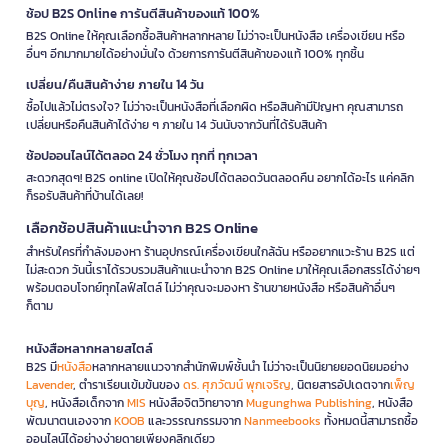
ช้อป B2S Online การันตีสินค้าของแท้ 100%
B2S Online ให้คุณเลือกซื้อสินค้าหลากหลาย ไม่ว่าจะเป็นหนังสือ เครื่องเขียน หรือ
อื่นๆ อีกมากมายได้อย่างมั่นใจ ด้วยการการันตีสินค้าของแท้ 100% ทุกชิ้น
เปลี่ยน/คืนสินค้าง่าย ภายใน 14 วัน
ซื้อไปแล้วไม่ตรงใจ? ไม่ว่าจะเป็นหนังสือที่เลือกผิด หรือสินค้ามีปัญหา คุณสามารถ
เปลี่ยนหรือคืนสินค้าได้ง่าย ๆ ภายใน 14 วันนับจากวันที่ได้รับสินค้า
ช้อปออนไลน์ได้ตลอด 24 ชั่วโมง ทุกที่ ทุกเวลา
สะดวกสุดๆ! B2S online เปิดให้คุณช้อปได้ตลอดวันตลอดคืน อยากได้อะไร แค่คลิก
ก็รอรับสินค้าที่บ้านได้เลย!
เลือกช้อปสินค้าแนะนำจาก B2S Online
สำหรับใครที่กำลังมองหา ร้านอุปกรณ์เครื่องเขียนใกล้ฉัน หรืออยากแวะร้าน B2S แต่
ไม่สะดวก วันนี้เราได้รวบรวมสินค้าแนะนำจาก B2S Online มาให้คุณเลือกสรรได้ง่ายๆ
พร้อมตอบโจทย์ทุกไลฟ์สไตล์ ไม่ว่าคุณจะมองหา ร้านขายหนังสือ หรือสินค้าอื่นๆ
ก็ตาม
หนังสือหลากหลายสไตล์
B2S มี
หนังสือ
หลากหลายแนวจากสำนักพิมพ์ชั้นนำ ไม่ว่าจะเป็นนิยายยอดนิยมอย่าง
Lavender
, ตำราเรียนเข้มข้นของ
ดร. ศุภวัฒน์ พุกเจริญ
, นิตยสารอัปเดตจาก
เพ็ญ
บุญ
, หนังสือเด็กจาก
MIS
หนังสือจิตวิทยาจาก
Mugunghwa Publishing
, หนังสือ
พัฒนาตนเองจาก
KOOB
และวรรณกรรมจาก
Nanmeebooks
ทั้งหมดนี้สามารถซื้อ
ออนไลน์ได้อย่างง่ายดายเพียงคลิกเดียว