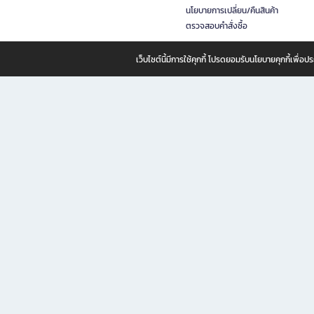
นโยบายการเปลี่ยน/คืนสินค้า
ตรวจสอบคำสั่งซื้อ
เว็บไซต์นี้มีการใช้คุกกี้ โปรดยอมรับนโยบายคุกกี้เพื่
B2S ธุรกิจในเครือ เซ็นทรัล รีเทล คอร์ปอเรชั่น จำกัด (มหาชน)
B2S Online แหล่งรวมหนังสือ เครื่องเขียน และแรงบันดาลใจสำหรับ
B2S Online คือร้านหนังสือและเครื่องเขียนออนไลน์ที่ครบครัน ตอบโจทย์คนรักการอ่านและงานเ
ทำไม B2S Online คือแหล่งช้อปปิ้งที่คุณไม่ควรพลาด
ไม่ว่าคุณจะเป็นนักเรียน นักศึกษา คนทำงาน B2S พร้อมให้คุณเลือกสินค้าคุณภาพได้ตลอด 24