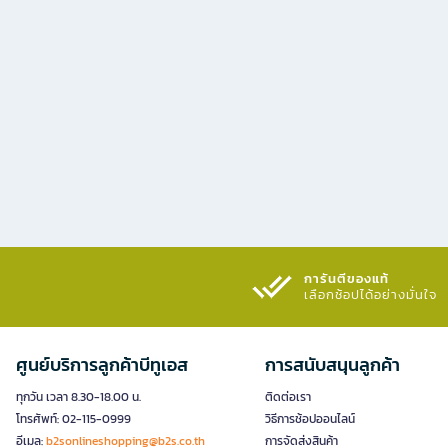
การันตีของแท้
เลือกช้อปได้อย่างมั่นใจ​
ศูนย์บริการลูกค้าบีทูเอส
การสนับสนุนลูกค้า
ทุกวัน เวลา 8.30-18.00 น.
ติดต่อเรา
โทรศัพท์: 02-115-0999
วิธีการช้อปออนไลน์
อีเมล:
b2sonlineshopping@b2s.co.th
การจัดส่งสินค้า