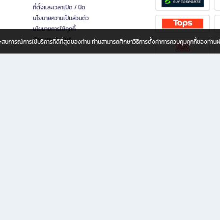
ที่ตั้งและเวลาเปิด / ปิด
นโยบายความเป็นส่วนตัว
นโยบายการใช้คุกกี้
นักลงทุนสัมพันธ์
อประสบการณ์การใช้บริการที่ดีที่สุดของท่าน ท่านสามารถศึกษาวิธีการตั้งค่าการควบคุมคุกกี้ของท่าน
ทุกวัย
ขียน ให้คุณรู้สึกเหมือนมีร้านหนังสือใกล้ฉันอยู่ในมือ ช้อปง่าย ไม่ต้องออกจากบ้าน เพราะ b2
 ชั่วโมง พร้อมโปรโมชั่นและสิทธิพิเศษมากมาย