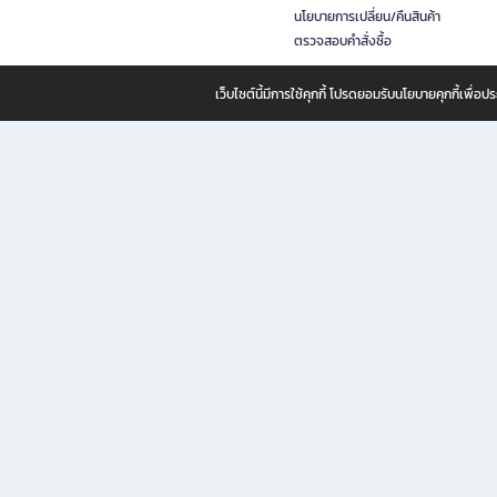
นโยบายการเปลี่ยน/คืนสินค้า
ตรวจสอบคำสั่งซื้อ
เว็บไซต์นี้มีการใช้คุกกี้ โปรดยอมรับนโยบายคุกกี้เพื่
B2S ธุรกิจในเครือ เซ็นทรัล รีเทล คอร์ปอเรชั่น จำกัด (มหาชน)
B2S Online แหล่งรวมหนังสือ เครื่องเขียน และแรงบันดาลใจสำหรับ
B2S Online คือร้านหนังสือและเครื่องเขียนออนไลน์ที่ครบครัน ตอบโจทย์คนรักการอ่านและงานเ
ทำไม B2S Online คือแหล่งช้อปปิ้งที่คุณไม่ควรพลาด
ไม่ว่าคุณจะเป็นนักเรียน นักศึกษา คนทำงาน B2S พร้อมให้คุณเลือกสินค้าคุณภาพได้ตลอด 24