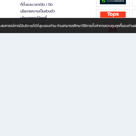
ที่ตั้งและเวลาเปิด / ปิด
นโยบายความเป็นส่วนตัว
นโยบายการใช้คุกกี้
นักลงทุนสัมพันธ์
อประสบการณ์การใช้บริการที่ดีที่สุดของท่าน ท่านสามารถศึกษาวิธีการตั้งค่าการควบคุมคุกกี้ของท่าน
ทุกวัย
ขียน ให้คุณรู้สึกเหมือนมีร้านหนังสือใกล้ฉันอยู่ในมือ ช้อปง่าย ไม่ต้องออกจากบ้าน เพราะ b2
 ชั่วโมง พร้อมโปรโมชั่นและสิทธิพิเศษมากมาย