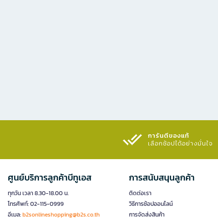
การันตีของแท้
เลือกช้อปได้อย่างมั่นใจ​
ศูนย์บริการลูกค้าบีทูเอส
การสนับสนุนลูกค้า
ทุกวัน เวลา 8.30-18.00 น.
ติดต่อเรา
โทรศัพท์: 02-115-0999
วิธีการช้อปออนไลน์
อีเมล:
b2sonlineshopping@b2s.co.th
การจัดส่งสินค้า