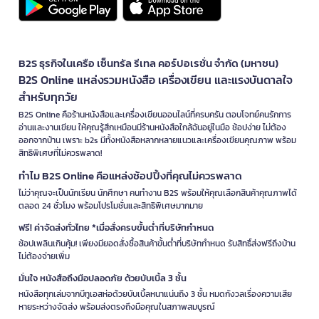
B2S ธุรกิจในเครือ เซ็นทรัล รีเทล คอร์ปอเรชั่น จำกัด (มหาชน)
B2S Online แหล่งรวมหนังสือ เครื่องเขียน และแรงบันดาลใจ
สำหรับทุกวัย
B2S Online คือร้านหนังสือและเครื่องเขียนออนไลน์ที่ครบครัน ตอบโจทย์คนรักการ
อ่านและงานเขียน ให้คุณรู้สึกเหมือนมีร้านหนังสือใกล้ฉันอยู่ในมือ ช้อปง่าย ไม่ต้อง
ออกจากบ้าน เพราะ b2s มีทั้งหนังสือหลากหลายแนวและเครื่องเขียนคุณภาพ พร้อม
สิทธิพิเศษที่ไม่ควรพลาด!
ทำไม B2S Online คือแหล่งช้อปปิ้งที่คุณไม่ควรพลาด
ไม่ว่าคุณจะเป็นนักเรียน นักศึกษา คนทำงาน B2S พร้อมให้คุณเลือกสินค้าคุณภาพได้
ตลอด 24 ชั่วโมง พร้อมโปรโมชั่นและสิทธิพิเศษมากมาย
ฟรี! ค่าจัดส่งทั่วไทย *เมื่อสั่งครบขั้นต่ำที่บริษัทกำหนด
ช้อปเพลินเกินคุ้ม! เพียงมียอดสั่งซื้อสินค้าขั้นต่ำที่บริษัทกำหนด รับสิทธิ์ส่งฟรีถึงบ้าน
ไม่ต้องจ่ายเพิ่ม
มั่นใจ หนังสือถึงมือปลอดภัย ด้วยบับเบิ้ล 3 ชั้น
หนังสือทุกเล่มจากบีทูเอสห่อด้วยบับเบิ้ลหนาแน่นถึง 3 ชั้น หมดกังวลเรื่องความเสีย
หายระหว่างจัดส่ง พร้อมส่งตรงถึงมือคุณในสภาพสมบูรณ์