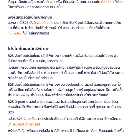
ข้อมูล, เอ็กซ์เทอนัลฮาร์ดดิสก์
WD
, หรือ คีย์บอร์ดไร้สายเมาส์คอมโบ
GEEZER
ที่ช่วย
ให้การทำงานของคุณสะดวกสบายยิ่งขึ้น
เฟอร์นิเจอร์ดีไซน์ครบฟังก์ชั่น
นอกจากนี้ B2S ยังมี
เฟอร์นิเจอร์
ครบทุกฟังก์ชันให้คุณได้เลือกสรรเพื่อตกแต่งบ้าน
และที่ทำงาน ไม่ว่าจะเป็นโต๊ะทำงานพับได้ จากแบรนด์
ONE
หรือ เก้าอี้ทำงาน
Furradec
ก็มีให้เลือกครบครัน
โปรโมชั่นและสิทธิพิเศษ
B2S จัดเต็มโปรโมชั่นและสิทธิพิเศษมากมายให้คุณเลือกช้อปออนไลน์ได้อย่างจุใจ
อัปเดตทุกเดือนกับแคมเปญลดราคาแรง
ทั้งสินค้าเครื่องเขียน หนังสือขายดี และไอเทมไลฟ์สไตล์สุดชิค พร้อมคูปองส่วนลด
และดีลพิเศษเมื่อช้อปผ่าน B2S.co.th เท่านั้น นอกจากนี้ B2S ยังใจดีส่งฟรีทั่วประเทศ
*เมื่อสั่งครบขั้นต่ำที่บริษัทกำหนด
B2S จัดเต็มโปรโมชั่นและสิทธิพิเศษเพียบ ช้อปออนไลน์ได้เลย! ลดแรงทุกเดือน ทั้ง
เครื่องเขียน หนังสือดัง ของไอเทมไลฟ์สไตล์สุดชิค พร้อมคูปองส่วนลดพิเศษเมื่อซื้อ
ผ่าน B2S.co.th เท่านั้น และส่งฟรีทั่วไทย *เมื่อสั่งครบขั้นต่ำที่บริษัทกำหนด
B2S มีทุกอย่างตอบโจทย์ทุกไลฟ์สไตล์ ไม่ว่าจะเป็นอุปกรณ์อ่านเขียน เครื่องเขียน
ของเล่นเสริมพัฒนาการ หรือเฟอร์นิเจอร์ ช้อปง่าย สะดวก ทุกที่ ทุกเวลา แค่มี App
B2S
สมัคร B2S Club รับข่าวสารโปรโมชั่นก่อนใคร และสิทธิพิเศษเฉพาะสมาชิก! คลิกเลย
สมัครสมาชิกเลย!
👉
#ร้านหนังสือ #ร้านขายหนังสือ ใกล้ฉัน #กระเป๋าใส่ดินสอ #เครื่องเขียนออนไลน์ #ซื้อ