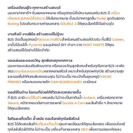
เครื่องเขียนคู่ใจ ทุกการสร้างสรรค์
มองหาปากกาดีๆ ดินสอหลากหลาย หรืออุปกรณ์สำนักงานครบครัน B2S มี
เครื่อง
เขียนและอุปกรณ์สำนักงาน
ให้เลือกมากมาย ตั้งแต่ปากกาลูกลื่น
Parker
ชุดดินสอกด
Rotring
ไปจนถึงกระดาษถ่ายเอกสาร
DOUBLE A
ให้คุณเลือกใช้ได้อย่างจุใจ
งานศิลป์ งานฝีมือ สร้างสรรค์ไม่รู้จบ
B2S จัดเต็มอุปกรณ์
ศิลปะและงานฝีมือ
สำหรับคนสร้างสรรค์ตัวจริง ทั้งสีไม้
Colleen
,
ขาตั้งไม้บนโต๊ะ
Pyramid
และอุปกรณ์ DIY ต่างๆ จาก
MONT MARTE
ให้คุณ
สร้างสรรค์ได้อย่างไร้ขีดจำกัด
ของเล่นและของขวัญ สุดพิเศษทุกเทศกาล
มองหาของเล่นเสริมพัฒนาการ หรือของขวัญสุดพิเศษสำหรับทุกโอกาส B2S เราคัด
สรร
ของเล่นและของขวัญ
หลากหลายสไตล์ เหมาะสำหรับทุกเพศทุกวัย สร้างความสุข
และรอยยิ้มให้กับคนพิเศษของคุณ ไม่ว่าจะเป็น กระเป๋าเก็บอุณหภูมิ
KAKAO
FRIENDS
หรือเกมจดหมายรัก
SIAM BOARDGAMES
เรามีครบ!
ของใช้ในบ้าน ไอเทมที่ช่วยให้ชีวิตสะดวกสบายขึ้น
ที่ B2S เรามี
ของใช้ในบ้าน
ครบครัน ไม่ว่าจะเป็นกาต้มน้ำ
Anitech
, เครื่องฟอกอากาศ
Xiaomi
, หน้ากากอนามัยทางการแพทย์
Double A Care
และสินค้าอื่น ๆ อีกมากมาย
ให้คุณเลือกสรร
ไอทีและแก็ดเจ็ต ล้ำสมัย ตอบโจทย์ทุกไลฟ์สไตล์
B2S ได้คัดสรรสินค้า
ไอทีและแก็ดเจ็ต
คุณภาพเยี่ยมมาให้คุณเลือกสรร เพื่อตอบโจทย์
ทุกไลฟ์สไตล์ดิจิทัล ไม่ว่าจะเป็น เครื่องทำลายเอกสาร
NEO
เพื่อความปลอดภัยของ