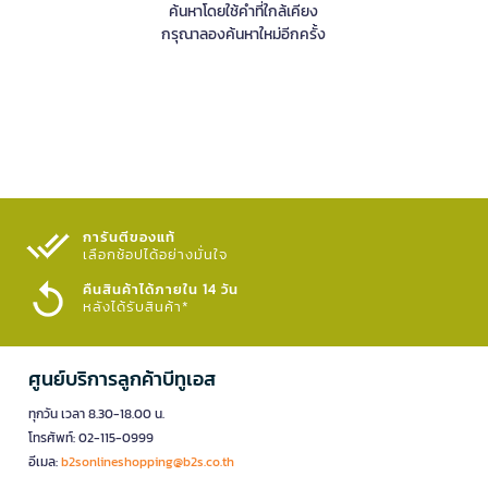
ค้นหาโดยใช้คำที่ใกล้เคียง
กรุณาลองค้นหาใหม่อีกครั้ง
การันตีของแท้
เลือกช้อปได้อย่างมั่นใจ​
คืนสินค้าได้ภายใน 14 วัน
หลังได้รับสินค้า*
ศูนย์บริการลูกค้าบีทูเอส
ทุกวัน เวลา 8.30-18.00 น.
โทรศัพท์: 02-115-0999
อีเมล:
b2sonlineshopping@b2s.co.th