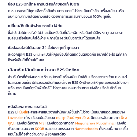
ช้อป B2S Online การันตีสินค้าของแท้ 100%
B2S Online ให้คุณเลือกซื้อสินค้าหลากหลาย ไม่ว่าจะเป็นหนังสือ เครื่องเขียน หรือ
อื่นๆ อีกมากมายได้อย่างมั่นใจ ด้วยการการันตีสินค้าของแท้ 100% ทุกชิ้น
เปลี่ยน/คืนสินค้าง่าย ภายใน 14 วัน
ซื้อไปแล้วไม่ตรงใจ? ไม่ว่าจะเป็นหนังสือที่เลือกผิด หรือสินค้ามีปัญหา คุณสามารถ
เปลี่ยนหรือคืนสินค้าได้ง่าย ๆ ภายใน 14 วันนับจากวันที่ได้รับสินค้า
ช้อปออนไลน์ได้ตลอด 24 ชั่วโมง ทุกที่ ทุกเวลา
สะดวกสุดๆ! B2S online เปิดให้คุณช้อปได้ตลอดวันตลอดคืน อยากได้อะไร แค่คลิก
ก็รอรับสินค้าที่บ้านได้เลย!
เลือกช้อปสินค้าแนะนำจาก B2S Online
สำหรับใครที่กำลังมองหา ร้านอุปกรณ์เครื่องเขียนใกล้ฉัน หรืออยากแวะร้าน B2S แต่
ไม่สะดวก วันนี้เราได้รวบรวมสินค้าแนะนำจาก B2S Online มาให้คุณเลือกสรรได้ง่ายๆ
พร้อมตอบโจทย์ทุกไลฟ์สไตล์ ไม่ว่าคุณจะมองหา ร้านขายหนังสือ หรือสินค้าอื่นๆ
ก็ตาม
หนังสือหลากหลายสไตล์
B2S มี
หนังสือ
หลากหลายแนวจากสำนักพิมพ์ชั้นนำ ไม่ว่าจะเป็นนิยายยอดนิยมอย่าง
Lavender
, ตำราเรียนเข้มข้นของ
ดร. ศุภวัฒน์ พุกเจริญ
, นิตยสารอัปเดตจาก
เพ็ญ
บุญ
, หนังสือเด็กจาก
MIS
หนังสือจิตวิทยาจาก
Mugunghwa Publishing
, หนังสือ
พัฒนาตนเองจาก
KOOB
และวรรณกรรมจาก
Nanmeebooks
ทั้งหมดนี้สามารถซื้อ
ออนไลน์ได้อย่างง่ายดายเพียงคลิกเดียว