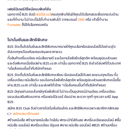
เฟอร์นิเจอร์ดีไซน์ครบฟังก์ชั่น
นอกจากนี้ B2S ยังมี
เฟอร์นิเจอร์
ครบทุกฟังก์ชันให้คุณได้เลือกสรรเพื่อตกแต่งบ้าน
และที่ทำงาน ไม่ว่าจะเป็นโต๊ะทำงานพับได้ จากแบรนด์
ONE
หรือ เก้าอี้ทำงาน
Furradec
ก็มีให้เลือกครบครัน
โปรโมชั่นและสิทธิพิเศษ
B2S จัดเต็มโปรโมชั่นและสิทธิพิเศษมากมายให้คุณเลือกช้อปออนไลน์ได้อย่างจุใจ
อัปเดตทุกเดือนกับแคมเปญลดราคาแรง
ทั้งสินค้าเครื่องเขียน หนังสือขายดี และไอเทมไลฟ์สไตล์สุดชิค พร้อมคูปองส่วนลด
และดีลพิเศษเมื่อช้อปผ่าน B2S.co.th เท่านั้น นอกจากนี้ B2S ยังใจดีส่งฟรีทั่วประเทศ
*เมื่อสั่งครบขั้นต่ำที่บริษัทกำหนด
B2S จัดเต็มโปรโมชั่นและสิทธิพิเศษเพียบ ช้อปออนไลน์ได้เลย! ลดแรงทุกเดือน ทั้ง
เครื่องเขียน หนังสือดัง ของไอเทมไลฟ์สไตล์สุดชิค พร้อมคูปองส่วนลดพิเศษเมื่อซื้อ
ผ่าน B2S.co.th เท่านั้น และส่งฟรีทั่วไทย *เมื่อสั่งครบขั้นต่ำที่บริษัทกำหนด
B2S มีทุกอย่างตอบโจทย์ทุกไลฟ์สไตล์ ไม่ว่าจะเป็นอุปกรณ์อ่านเขียน เครื่องเขียน
ของเล่นเสริมพัฒนาการ หรือเฟอร์นิเจอร์ ช้อปง่าย สะดวก ทุกที่ ทุกเวลา แค่มี App
B2S
สมัคร B2S Club รับข่าวสารโปรโมชั่นก่อนใคร และสิทธิพิเศษเฉพาะสมาชิก! คลิกเลย
สมัครสมาชิกเลย!
👉
#ร้านหนังสือ #ร้านขายหนังสือ ใกล้ฉัน #กระเป๋าใส่ดินสอ #เครื่องเขียนออนไลน์ #ซื้อ
หนังสือ ออนไลน์ #เครื่องเขียน บีทูเอส #ขาย หนังสือ ออนไลน์ #B2S #ร้านเครื่อง