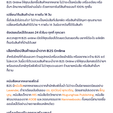
B2S Online ให้คุณเลือกซื้อสินค้าหลากหลาย ไม่ว่าจะเป็นหนังสือ เครื่องเขียน หรือ
อื่นๆ อีกมากมายได้อย่างมั่นใจ ด้วยการการันตีสินค้าของแท้ 100% ทุกชิ้น
เปลี่ยน/คืนสินค้าง่าย ภายใน 14 วัน
ซื้อไปแล้วไม่ตรงใจ? ไม่ว่าจะเป็นหนังสือที่เลือกผิด หรือสินค้ามีปัญหา คุณสามารถ
เปลี่ยนหรือคืนสินค้าได้ง่าย ๆ ภายใน 14 วันนับจากวันที่ได้รับสินค้า
ช้อปออนไลน์ได้ตลอด 24 ชั่วโมง ทุกที่ ทุกเวลา
สะดวกสุดๆ! B2S online เปิดให้คุณช้อปได้ตลอดวันตลอดคืน อยากได้อะไร แค่คลิก
ก็รอรับสินค้าที่บ้านได้เลย!
เลือกช้อปสินค้าแนะนำจาก B2S Online
สำหรับใครที่กำลังมองหา ร้านอุปกรณ์เครื่องเขียนใกล้ฉัน หรืออยากแวะร้าน B2S แต่
ไม่สะดวก วันนี้เราได้รวบรวมสินค้าแนะนำจาก B2S Online มาให้คุณเลือกสรรได้ง่ายๆ
พร้อมตอบโจทย์ทุกไลฟ์สไตล์ ไม่ว่าคุณจะมองหา ร้านขายหนังสือ หรือสินค้าอื่นๆ
ก็ตาม
หนังสือหลากหลายสไตล์
B2S มี
หนังสือ
หลากหลายแนวจากสำนักพิมพ์ชั้นนำ ไม่ว่าจะเป็นนิยายยอดนิยมอย่าง
Lavender
, ตำราเรียนเข้มข้นของ
ดร. ศุภวัฒน์ พุกเจริญ
, นิตยสารอัปเดตจาก
เพ็ญ
บุญ
, หนังสือเด็กจาก
MIS
หนังสือจิตวิทยาจาก
Mugunghwa Publishing
, หนังสือ
พัฒนาตนเองจาก
KOOB
และวรรณกรรมจาก
Nanmeebooks
ทั้งหมดนี้สามารถซื้อ
ออนไลน์ได้อย่างง่ายดายเพียงคลิกเดียว
เครื่องเขียนคู่ใจ ทุกการสร้างสรรค์