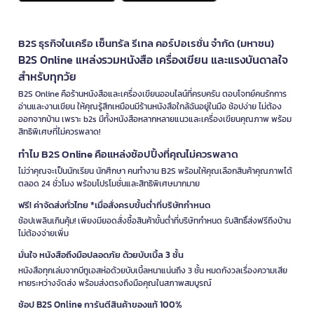
B2S ธุรกิจในเครือ เซ็นทรัล รีเทล คอร์ปอเรชั่น จำกัด (มหาชน)
B2S Online แหล่งรวมหนังสือ เครื่องเขียน และแรงบันดาลใจ
สำหรับทุกวัย
B2S Online คือร้านหนังสือและเครื่องเขียนออนไลน์ที่ครบครัน ตอบโจทย์คนรักการ
อ่านและงานเขียน ให้คุณรู้สึกเหมือนมีร้านหนังสือใกล้ฉันอยู่ในมือ ช้อปง่าย ไม่ต้อง
ออกจากบ้าน เพราะ b2s มีทั้งหนังสือหลากหลายแนวและเครื่องเขียนคุณภาพ พร้อม
สิทธิพิเศษที่ไม่ควรพลาด!
ทำไม B2S Online คือแหล่งช้อปปิ้งที่คุณไม่ควรพลาด
ไม่ว่าคุณจะเป็นนักเรียน นักศึกษา คนทำงาน B2S พร้อมให้คุณเลือกสินค้าคุณภาพได้
ตลอด 24 ชั่วโมง พร้อมโปรโมชั่นและสิทธิพิเศษมากมาย
ฟรี! ค่าจัดส่งทั่วไทย *เมื่อสั่งครบขั้นต่ำที่บริษัทกำหนด
ช้อปเพลินเกินคุ้ม! เพียงมียอดสั่งซื้อสินค้าขั้นต่ำที่บริษัทกำหนด รับสิทธิ์ส่งฟรีถึงบ้าน
ไม่ต้องจ่ายเพิ่ม
มั่นใจ หนังสือถึงมือปลอดภัย ด้วยบับเบิ้ล 3 ชั้น
หนังสือทุกเล่มจากบีทูเอสห่อด้วยบับเบิ้ลหนาแน่นถึง 3 ชั้น หมดกังวลเรื่องความเสีย
หายระหว่างจัดส่ง พร้อมส่งตรงถึงมือคุณในสภาพสมบูรณ์
ช้อป B2S Online การันตีสินค้าของแท้ 100%