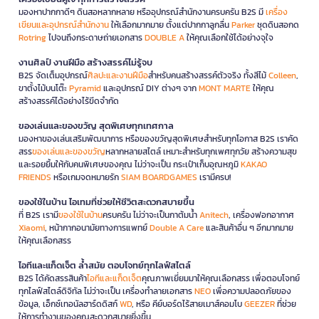
มองหาปากกาดีๆ ดินสอหลากหลาย หรืออุปกรณ์สำนักงานครบครัน B2S มี
เครื่อง
เขียนและอุปกรณ์สำนักงาน
ให้เลือกมากมาย ตั้งแต่ปากกาลูกลื่น
Parker
ชุดดินสอกด
Rotring
ไปจนถึงกระดาษถ่ายเอกสาร
DOUBLE A
ให้คุณเลือกใช้ได้อย่างจุใจ
งานศิลป์ งานฝีมือ สร้างสรรค์ไม่รู้จบ
B2S จัดเต็มอุปกรณ์
ศิลปะและงานฝีมือ
สำหรับคนสร้างสรรค์ตัวจริง ทั้งสีไม้
Colleen
,
ขาตั้งไม้บนโต๊ะ
Pyramid
และอุปกรณ์ DIY ต่างๆ จาก
MONT MARTE
ให้คุณ
สร้างสรรค์ได้อย่างไร้ขีดจำกัด
ของเล่นและของขวัญ สุดพิเศษทุกเทศกาล
มองหาของเล่นเสริมพัฒนาการ หรือของขวัญสุดพิเศษสำหรับทุกโอกาส B2S เราคัด
สรร
ของเล่นและของขวัญ
หลากหลายสไตล์ เหมาะสำหรับทุกเพศทุกวัย สร้างความสุข
และรอยยิ้มให้กับคนพิเศษของคุณ ไม่ว่าจะเป็น กระเป๋าเก็บอุณหภูมิ
KAKAO
FRIENDS
หรือเกมจดหมายรัก
SIAM BOARDGAMES
เรามีครบ!
ของใช้ในบ้าน ไอเทมที่ช่วยให้ชีวิตสะดวกสบายขึ้น
ที่ B2S เรามี
ของใช้ในบ้าน
ครบครัน ไม่ว่าจะเป็นกาต้มน้ำ
Anitech
, เครื่องฟอกอากาศ
Xiaomi
, หน้ากากอนามัยทางการแพทย์
Double A Care
และสินค้าอื่น ๆ อีกมากมาย
ให้คุณเลือกสรร
ไอทีและแก็ดเจ็ต ล้ำสมัย ตอบโจทย์ทุกไลฟ์สไตล์
B2S ได้คัดสรรสินค้า
ไอทีและแก็ดเจ็ต
คุณภาพเยี่ยมมาให้คุณเลือกสรร เพื่อตอบโจทย์
ทุกไลฟ์สไตล์ดิจิทัล ไม่ว่าจะเป็น เครื่องทำลายเอกสาร
NEO
เพื่อความปลอดภัยของ
ข้อมูล, เอ็กซ์เทอนัลฮาร์ดดิสก์
WD
, หรือ คีย์บอร์ดไร้สายเมาส์คอมโบ
GEEZER
ที่ช่วย
ให้การทำงานของคุณสะดวกสบายยิ่งขึ้น