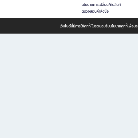
นโยบายการเปลี่ยน/คืนสินค้า
ตรวจสอบคำสั่งซื้อ
เว็บไซต์นี้มีการใช้คุกกี้ โปรดยอมรับนโยบายคุกกี้เพื่
B2S ธุรกิจในเครือ เซ็นทรัล รีเทล คอร์ปอเรชั่น จำกัด (มหาชน)
B2S Online แหล่งรวมหนังสือ เครื่องเขียน และแรงบันดาลใจสำหรับ
B2S Online คือร้านหนังสือและเครื่องเขียนออนไลน์ที่ครบครัน ตอบโจทย์คนรักการอ่านและงานเ
ทำไม B2S Online คือแหล่งช้อปปิ้งที่คุณไม่ควรพลาด
ไม่ว่าคุณจะเป็นนักเรียน นักศึกษา คนทำงาน B2S พร้อมให้คุณเลือกสินค้าคุณภาพได้ตลอด 24