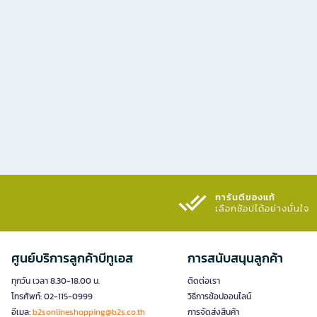
การันตีของแท้
เลือกช้อปได้อย่างมั่นใจ​
ศูนย์บริการลูกค้าบีทูเอส
การสนับสนุนลูกค้า
ทุกวัน เวลา 8.30-18.00 น.
ติดต่อเรา
โทรศัพท์: 02-115-0999
วิธีการช้อปออนไลน์
อีเมล:
b2sonlineshopping@b2s.co.th
การจัดส่งสินค้า