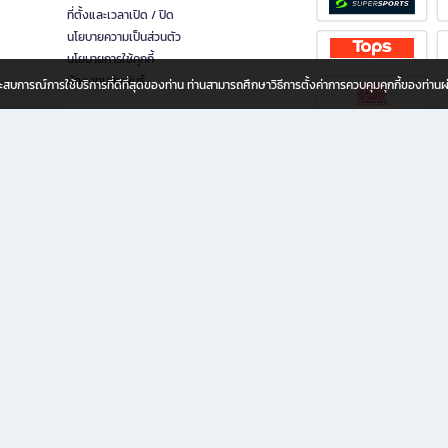
ที่ตั้งและเวลาเปิด / ปิด
นโยบายความเป็นส่วนตัว
นโยบายการใช้คุกกี้
นักลงทุนสัมพันธ์
อประสบการณ์การใช้บริการที่ดีที่สุดของท่าน ท่านสามารถศึกษาวิธีการตั้งค่าการควบคุมคุกกี้ของท่าน
ทุกวัย
ขียน ให้คุณรู้สึกเหมือนมีร้านหนังสือใกล้ฉันอยู่ในมือ ช้อปง่าย ไม่ต้องออกจากบ้าน เพราะ b2
 ชั่วโมง พร้อมโปรโมชั่นและสิทธิพิเศษมากมาย