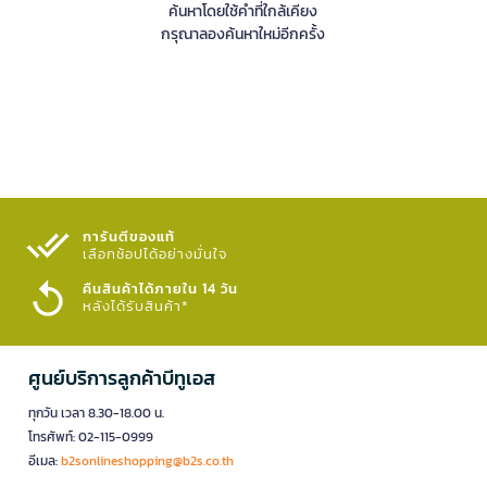
ค้นหาโดยใช้คำที่ใกล้เคียง
กรุณาลองค้นหาใหม่อีกครั้ง
การันตีของแท้
เลือกช้อปได้อย่างมั่นใจ​
คืนสินค้าได้ภายใน 14 วัน
หลังได้รับสินค้า*
ศูนย์บริการลูกค้าบีทูเอส
ทุกวัน เวลา 8.30-18.00 น.
โทรศัพท์: 02-115-0999
อีเมล:
b2sonlineshopping@b2s.co.th