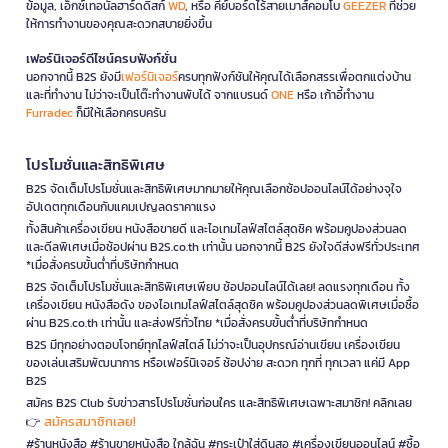
ข้อมูล, เอ็กซ์เทอนัลฮาร์ดดิสก์
WD
, หรือ คีย์บอร์ดไร้สายเมาส์คอมโบ
GEEZER
ที่ช่วย
ให้การทำงานของคุณสะดวกสบายยิ่งขึ้น
เฟอร์นิเจอร์ดีไซน์ครบฟังก์ชั่น
นอกจากนี้ B2S ยังมี
เฟอร์นิเจอร์
ครบทุกฟังก์ชันให้คุณได้เลือกสรรเพื่อตกแต่งบ้าน
และที่ทำงาน ไม่ว่าจะเป็นโต๊ะทำงานพับได้ จากแบรนด์
ONE
หรือ เก้าอี้ทำงาน
Furradec
ก็มีให้เลือกครบครัน
โปรโมชั่นและสิทธิพิเศษ
B2S จัดเต็มโปรโมชั่นและสิทธิพิเศษมากมายให้คุณเลือกช้อปออนไลน์ได้อย่างจุใจ
อัปเดตทุกเดือนกับแคมเปญลดราคาแรง
ทั้งสินค้าเครื่องเขียน หนังสือขายดี และไอเทมไลฟ์สไตล์สุดชิค พร้อมคูปองส่วนลด
และดีลพิเศษเมื่อช้อปผ่าน B2S.co.th เท่านั้น นอกจากนี้ B2S ยังใจดีส่งฟรีทั่วประเทศ
*เมื่อสั่งครบขั้นต่ำที่บริษัทกำหนด
B2S จัดเต็มโปรโมชั่นและสิทธิพิเศษเพียบ ช้อปออนไลน์ได้เลย! ลดแรงทุกเดือน ทั้ง
เครื่องเขียน หนังสือดัง ของไอเทมไลฟ์สไตล์สุดชิค พร้อมคูปองส่วนลดพิเศษเมื่อซื้อ
ผ่าน B2S.co.th เท่านั้น และส่งฟรีทั่วไทย *เมื่อสั่งครบขั้นต่ำที่บริษัทกำหนด
B2S มีทุกอย่างตอบโจทย์ทุกไลฟ์สไตล์ ไม่ว่าจะเป็นอุปกรณ์อ่านเขียน เครื่องเขียน
ของเล่นเสริมพัฒนาการ หรือเฟอร์นิเจอร์ ช้อปง่าย สะดวก ทุกที่ ทุกเวลา แค่มี App
B2S
สมัคร B2S Club รับข่าวสารโปรโมชั่นก่อนใคร และสิทธิพิเศษเฉพาะสมาชิก! คลิกเลย
สมัครสมาชิกเลย!
👉
#ร้านหนังสือ #ร้านขายหนังสือ ใกล้ฉัน #กระเป๋าใส่ดินสอ #เครื่องเขียนออนไลน์ #ซื้อ