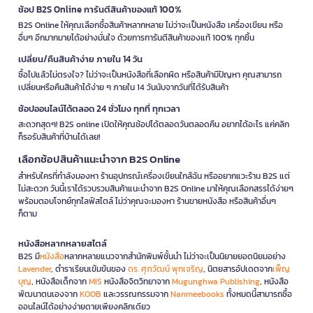
ช้อป B2S Online การันตีสินค้าของแท้ 100%
B2S Online ให้คุณเลือกซื้อสินค้าหลากหลาย ไม่ว่าจะเป็นหนังสือ เครื่องเขียน หรือ
อื่นๆ อีกมากมายได้อย่างมั่นใจ ด้วยการการันตีสินค้าของแท้ 100% ทุกชิ้น
เปลี่ยน/คืนสินค้าง่าย ภายใน 14 วัน
ซื้อไปแล้วไม่ตรงใจ? ไม่ว่าจะเป็นหนังสือที่เลือกผิด หรือสินค้ามีปัญหา คุณสามารถ
เปลี่ยนหรือคืนสินค้าได้ง่าย ๆ ภายใน 14 วันนับจากวันที่ได้รับสินค้า
ช้อปออนไลน์ได้ตลอด 24 ชั่วโมง ทุกที่ ทุกเวลา
สะดวกสุดๆ! B2S online เปิดให้คุณช้อปได้ตลอดวันตลอดคืน อยากได้อะไร แค่คลิก
ก็รอรับสินค้าที่บ้านได้เลย!
เลือกช้อปสินค้าแนะนำจาก B2S Online
สำหรับใครที่กำลังมองหา ร้านอุปกรณ์เครื่องเขียนใกล้ฉัน หรืออยากแวะร้าน B2S แต่
ไม่สะดวก วันนี้เราได้รวบรวมสินค้าแนะนำจาก B2S Online มาให้คุณเลือกสรรได้ง่ายๆ
พร้อมตอบโจทย์ทุกไลฟ์สไตล์ ไม่ว่าคุณจะมองหา ร้านขายหนังสือ หรือสินค้าอื่นๆ
ก็ตาม
หนังสือหลากหลายสไตล์
B2S มี
หนังสือ
หลากหลายแนวจากสำนักพิมพ์ชั้นนำ ไม่ว่าจะเป็นนิยายยอดนิยมอย่าง
Lavender
, ตำราเรียนเข้มข้นของ
ดร. ศุภวัฒน์ พุกเจริญ
, นิตยสารอัปเดตจาก
เพ็ญ
บุญ
, หนังสือเด็กจาก
MIS
หนังสือจิตวิทยาจาก
Mugunghwa Publishing
, หนังสือ
พัฒนาตนเองจาก
KOOB
และวรรณกรรมจาก
Nanmeebooks
ทั้งหมดนี้สามารถซื้อ
ออนไลน์ได้อย่างง่ายดายเพียงคลิกเดียว