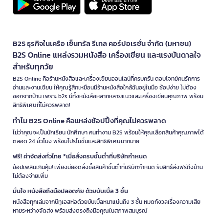
B2S ธุรกิจในเครือ เซ็นทรัล รีเทล คอร์ปอเรชั่น จำกัด (มหาชน)
B2S Online แหล่งรวมหนังสือ เครื่องเขียน และแรงบันดาลใจ
สำหรับทุกวัย
B2S Online คือร้านหนังสือและเครื่องเขียนออนไลน์ที่ครบครัน ตอบโจทย์คนรักการ
อ่านและงานเขียน ให้คุณรู้สึกเหมือนมีร้านหนังสือใกล้ฉันอยู่ในมือ ช้อปง่าย ไม่ต้อง
ออกจากบ้าน เพราะ b2s มีทั้งหนังสือหลากหลายแนวและเครื่องเขียนคุณภาพ พร้อม
สิทธิพิเศษที่ไม่ควรพลาด!
ทำไม B2S Online คือแหล่งช้อปปิ้งที่คุณไม่ควรพลาด
ไม่ว่าคุณจะเป็นนักเรียน นักศึกษา คนทำงาน B2S พร้อมให้คุณเลือกสินค้าคุณภาพได้
ตลอด 24 ชั่วโมง พร้อมโปรโมชั่นและสิทธิพิเศษมากมาย
ฟรี! ค่าจัดส่งทั่วไทย *เมื่อสั่งครบขั้นต่ำที่บริษัทกำหนด
ช้อปเพลินเกินคุ้ม! เพียงมียอดสั่งซื้อสินค้าขั้นต่ำที่บริษัทกำหนด รับสิทธิ์ส่งฟรีถึงบ้าน
ไม่ต้องจ่ายเพิ่ม
มั่นใจ หนังสือถึงมือปลอดภัย ด้วยบับเบิ้ล 3 ชั้น
หนังสือทุกเล่มจากบีทูเอสห่อด้วยบับเบิ้ลหนาแน่นถึง 3 ชั้น หมดกังวลเรื่องความเสีย
หายระหว่างจัดส่ง พร้อมส่งตรงถึงมือคุณในสภาพสมบูรณ์