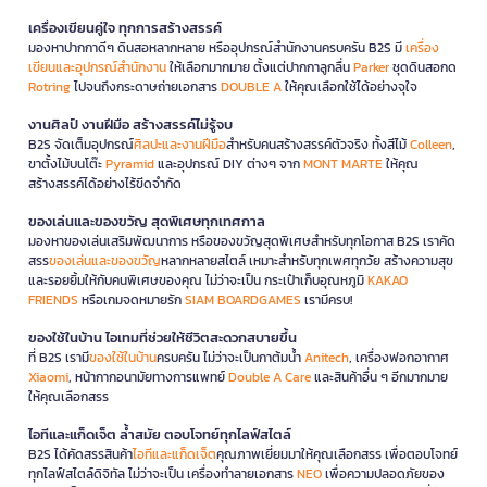
เครื่องเขียนคู่ใจ ทุกการสร้างสรรค์
มองหาปากกาดีๆ ดินสอหลากหลาย หรืออุปกรณ์สำนักงานครบครัน B2S มี
เครื่อง
เขียนและอุปกรณ์สำนักงาน
ให้เลือกมากมาย ตั้งแต่ปากกาลูกลื่น
Parker
ชุดดินสอกด
Rotring
ไปจนถึงกระดาษถ่ายเอกสาร
DOUBLE A
ให้คุณเลือกใช้ได้อย่างจุใจ
งานศิลป์ งานฝีมือ สร้างสรรค์ไม่รู้จบ
B2S จัดเต็มอุปกรณ์
ศิลปะและงานฝีมือ
สำหรับคนสร้างสรรค์ตัวจริง ทั้งสีไม้
Colleen
,
ขาตั้งไม้บนโต๊ะ
Pyramid
และอุปกรณ์ DIY ต่างๆ จาก
MONT MARTE
ให้คุณ
สร้างสรรค์ได้อย่างไร้ขีดจำกัด
ของเล่นและของขวัญ สุดพิเศษทุกเทศกาล
มองหาของเล่นเสริมพัฒนาการ หรือของขวัญสุดพิเศษสำหรับทุกโอกาส B2S เราคัด
สรร
ของเล่นและของขวัญ
หลากหลายสไตล์ เหมาะสำหรับทุกเพศทุกวัย สร้างความสุข
และรอยยิ้มให้กับคนพิเศษของคุณ ไม่ว่าจะเป็น กระเป๋าเก็บอุณหภูมิ
KAKAO
FRIENDS
หรือเกมจดหมายรัก
SIAM BOARDGAMES
เรามีครบ!
ของใช้ในบ้าน ไอเทมที่ช่วยให้ชีวิตสะดวกสบายขึ้น
ที่ B2S เรามี
ของใช้ในบ้าน
ครบครัน ไม่ว่าจะเป็นกาต้มน้ำ
Anitech
, เครื่องฟอกอากาศ
Xiaomi
, หน้ากากอนามัยทางการแพทย์
Double A Care
และสินค้าอื่น ๆ อีกมากมาย
ให้คุณเลือกสรร
ไอทีและแก็ดเจ็ต ล้ำสมัย ตอบโจทย์ทุกไลฟ์สไตล์
B2S ได้คัดสรรสินค้า
ไอทีและแก็ดเจ็ต
คุณภาพเยี่ยมมาให้คุณเลือกสรร เพื่อตอบโจทย์
ทุกไลฟ์สไตล์ดิจิทัล ไม่ว่าจะเป็น เครื่องทำลายเอกสาร
NEO
เพื่อความปลอดภัยของ