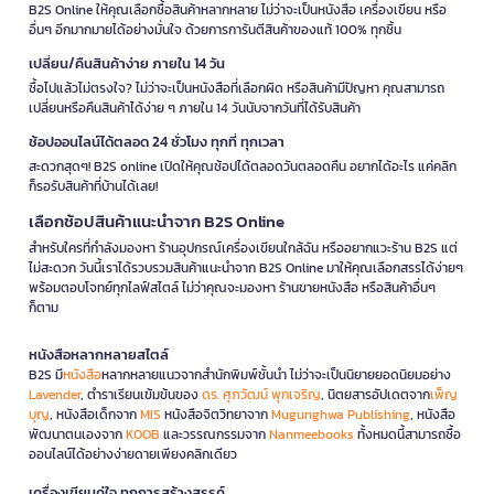
B2S Online ให้คุณเลือกซื้อสินค้าหลากหลาย ไม่ว่าจะเป็นหนังสือ เครื่องเขียน หรือ
อื่นๆ อีกมากมายได้อย่างมั่นใจ ด้วยการการันตีสินค้าของแท้ 100% ทุกชิ้น
เปลี่ยน/คืนสินค้าง่าย ภายใน 14 วัน
ซื้อไปแล้วไม่ตรงใจ? ไม่ว่าจะเป็นหนังสือที่เลือกผิด หรือสินค้ามีปัญหา คุณสามารถ
เปลี่ยนหรือคืนสินค้าได้ง่าย ๆ ภายใน 14 วันนับจากวันที่ได้รับสินค้า
ช้อปออนไลน์ได้ตลอด 24 ชั่วโมง ทุกที่ ทุกเวลา
สะดวกสุดๆ! B2S online เปิดให้คุณช้อปได้ตลอดวันตลอดคืน อยากได้อะไร แค่คลิก
ก็รอรับสินค้าที่บ้านได้เลย!
เลือกช้อปสินค้าแนะนำจาก B2S Online
สำหรับใครที่กำลังมองหา ร้านอุปกรณ์เครื่องเขียนใกล้ฉัน หรืออยากแวะร้าน B2S แต่
ไม่สะดวก วันนี้เราได้รวบรวมสินค้าแนะนำจาก B2S Online มาให้คุณเลือกสรรได้ง่ายๆ
พร้อมตอบโจทย์ทุกไลฟ์สไตล์ ไม่ว่าคุณจะมองหา ร้านขายหนังสือ หรือสินค้าอื่นๆ
ก็ตาม
หนังสือหลากหลายสไตล์
B2S มี
หนังสือ
หลากหลายแนวจากสำนักพิมพ์ชั้นนำ ไม่ว่าจะเป็นนิยายยอดนิยมอย่าง
Lavender
, ตำราเรียนเข้มข้นของ
ดร. ศุภวัฒน์ พุกเจริญ
, นิตยสารอัปเดตจาก
เพ็ญ
บุญ
, หนังสือเด็กจาก
MIS
หนังสือจิตวิทยาจาก
Mugunghwa Publishing
, หนังสือ
พัฒนาตนเองจาก
KOOB
และวรรณกรรมจาก
Nanmeebooks
ทั้งหมดนี้สามารถซื้อ
ออนไลน์ได้อย่างง่ายดายเพียงคลิกเดียว
เครื่องเขียนคู่ใจ ทุกการสร้างสรรค์