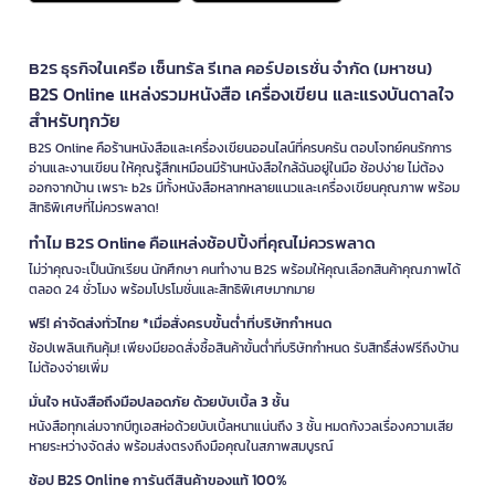
B2S ธุรกิจในเครือ เซ็นทรัล รีเทล คอร์ปอเรชั่น จำกัด (มหาชน)
B2S Online แหล่งรวมหนังสือ เครื่องเขียน และแรงบันดาลใจ
สำหรับทุกวัย
B2S Online คือร้านหนังสือและเครื่องเขียนออนไลน์ที่ครบครัน ตอบโจทย์คนรักการ
อ่านและงานเขียน ให้คุณรู้สึกเหมือนมีร้านหนังสือใกล้ฉันอยู่ในมือ ช้อปง่าย ไม่ต้อง
ออกจากบ้าน เพราะ b2s มีทั้งหนังสือหลากหลายแนวและเครื่องเขียนคุณภาพ พร้อม
สิทธิพิเศษที่ไม่ควรพลาด!
ทำไม B2S Online คือแหล่งช้อปปิ้งที่คุณไม่ควรพลาด
ไม่ว่าคุณจะเป็นนักเรียน นักศึกษา คนทำงาน B2S พร้อมให้คุณเลือกสินค้าคุณภาพได้
ตลอด 24 ชั่วโมง พร้อมโปรโมชั่นและสิทธิพิเศษมากมาย
ฟรี! ค่าจัดส่งทั่วไทย *เมื่อสั่งครบขั้นต่ำที่บริษัทกำหนด
ช้อปเพลินเกินคุ้ม! เพียงมียอดสั่งซื้อสินค้าขั้นต่ำที่บริษัทกำหนด รับสิทธิ์ส่งฟรีถึงบ้าน
ไม่ต้องจ่ายเพิ่ม
มั่นใจ หนังสือถึงมือปลอดภัย ด้วยบับเบิ้ล 3 ชั้น
หนังสือทุกเล่มจากบีทูเอสห่อด้วยบับเบิ้ลหนาแน่นถึง 3 ชั้น หมดกังวลเรื่องความเสีย
หายระหว่างจัดส่ง พร้อมส่งตรงถึงมือคุณในสภาพสมบูรณ์
ช้อป B2S Online การันตีสินค้าของแท้ 100%