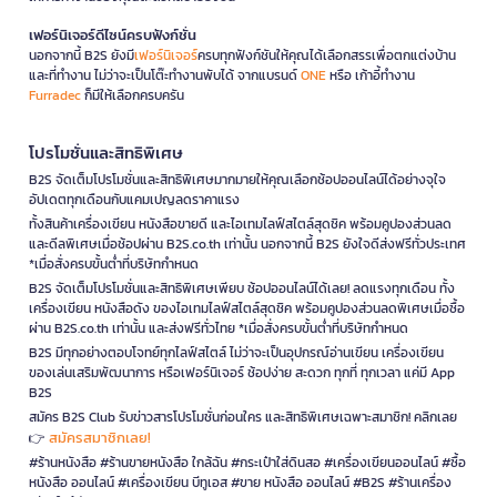
เฟอร์นิเจอร์ดีไซน์ครบฟังก์ชั่น
นอกจากนี้ B2S ยังมี
เฟอร์นิเจอร์
ครบทุกฟังก์ชันให้คุณได้เลือกสรรเพื่อตกแต่งบ้าน
และที่ทำงาน ไม่ว่าจะเป็นโต๊ะทำงานพับได้ จากแบรนด์
ONE
หรือ เก้าอี้ทำงาน
Furradec
ก็มีให้เลือกครบครัน
โปรโมชั่นและสิทธิพิเศษ
B2S จัดเต็มโปรโมชั่นและสิทธิพิเศษมากมายให้คุณเลือกช้อปออนไลน์ได้อย่างจุใจ
อัปเดตทุกเดือนกับแคมเปญลดราคาแรง
ทั้งสินค้าเครื่องเขียน หนังสือขายดี และไอเทมไลฟ์สไตล์สุดชิค พร้อมคูปองส่วนลด
และดีลพิเศษเมื่อช้อปผ่าน B2S.co.th เท่านั้น นอกจากนี้ B2S ยังใจดีส่งฟรีทั่วประเทศ
*เมื่อสั่งครบขั้นต่ำที่บริษัทกำหนด
B2S จัดเต็มโปรโมชั่นและสิทธิพิเศษเพียบ ช้อปออนไลน์ได้เลย! ลดแรงทุกเดือน ทั้ง
เครื่องเขียน หนังสือดัง ของไอเทมไลฟ์สไตล์สุดชิค พร้อมคูปองส่วนลดพิเศษเมื่อซื้อ
ผ่าน B2S.co.th เท่านั้น และส่งฟรีทั่วไทย *เมื่อสั่งครบขั้นต่ำที่บริษัทกำหนด
B2S มีทุกอย่างตอบโจทย์ทุกไลฟ์สไตล์ ไม่ว่าจะเป็นอุปกรณ์อ่านเขียน เครื่องเขียน
ของเล่นเสริมพัฒนาการ หรือเฟอร์นิเจอร์ ช้อปง่าย สะดวก ทุกที่ ทุกเวลา แค่มี App
B2S
สมัคร B2S Club รับข่าวสารโปรโมชั่นก่อนใคร และสิทธิพิเศษเฉพาะสมาชิก! คลิกเลย
สมัครสมาชิกเลย!
👉
#ร้านหนังสือ #ร้านขายหนังสือ ใกล้ฉัน #กระเป๋าใส่ดินสอ #เครื่องเขียนออนไลน์ #ซื้อ
หนังสือ ออนไลน์ #เครื่องเขียน บีทูเอส #ขาย หนังสือ ออนไลน์ #B2S #ร้านเครื่อง