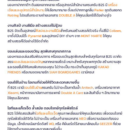
มองหาปากกาดีๆ ดินสอหลากหลาย หรืออุปกรณ์สำนักงานครบครัน B2S มี
เครื่อง
เขียนและอุปกรณ์สำนักงาน
ให้เลือกมากมาย ตั้งแต่ปากกาลูกลื่น
Parker
ชุดดินสอกด
Rotring
ไปจนถึงกระดาษถ่ายเอกสาร
DOUBLE A
ให้คุณเลือกใช้ได้อย่างจุใจ
งานศิลป์ งานฝีมือ สร้างสรรค์ไม่รู้จบ
B2S จัดเต็มอุปกรณ์
ศิลปะและงานฝีมือ
สำหรับคนสร้างสรรค์ตัวจริง ทั้งสีไม้
Colleen
,
ขาตั้งไม้บนโต๊ะ
Pyramid
และอุปกรณ์ DIY ต่างๆ จาก
MONT MARTE
ให้คุณ
สร้างสรรค์ได้อย่างไร้ขีดจำกัด
ของเล่นและของขวัญ สุดพิเศษทุกเทศกาล
มองหาของเล่นเสริมพัฒนาการ หรือของขวัญสุดพิเศษสำหรับทุกโอกาส B2S เราคัด
สรร
ของเล่นและของขวัญ
หลากหลายสไตล์ เหมาะสำหรับทุกเพศทุกวัย สร้างความสุข
และรอยยิ้มให้กับคนพิเศษของคุณ ไม่ว่าจะเป็น กระเป๋าเก็บอุณหภูมิ
KAKAO
FRIENDS
หรือเกมจดหมายรัก
SIAM BOARDGAMES
เรามีครบ!
ของใช้ในบ้าน ไอเทมที่ช่วยให้ชีวิตสะดวกสบายขึ้น
ที่ B2S เรามี
ของใช้ในบ้าน
ครบครัน ไม่ว่าจะเป็นกาต้มน้ำ
Anitech
, เครื่องฟอกอากาศ
Xiaomi
, หน้ากากอนามัยทางการแพทย์
Double A Care
และสินค้าอื่น ๆ อีกมากมาย
ให้คุณเลือกสรร
ไอทีและแก็ดเจ็ต ล้ำสมัย ตอบโจทย์ทุกไลฟ์สไตล์
B2S ได้คัดสรรสินค้า
ไอทีและแก็ดเจ็ต
คุณภาพเยี่ยมมาให้คุณเลือกสรร เพื่อตอบโจทย์
ทุกไลฟ์สไตล์ดิจิทัล ไม่ว่าจะเป็น เครื่องทำลายเอกสาร
NEO
เพื่อความปลอดภัยของ
ข้อมูล, เอ็กซ์เทอนัลฮาร์ดดิสก์
WD
, หรือ คีย์บอร์ดไร้สายเมาส์คอมโบ
GEEZER
ที่ช่วย
ให้การทำงานของคุณสะดวกสบายยิ่งขึ้น