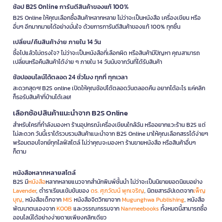
ช้อป B2S Online การันตีสินค้าของแท้ 100%
B2S Online ให้คุณเลือกซื้อสินค้าหลากหลาย ไม่ว่าจะเป็นหนังสือ เครื่องเขียน หรือ
อื่นๆ อีกมากมายได้อย่างมั่นใจ ด้วยการการันตีสินค้าของแท้ 100% ทุกชิ้น
เปลี่ยน/คืนสินค้าง่าย ภายใน 14 วัน
ซื้อไปแล้วไม่ตรงใจ? ไม่ว่าจะเป็นหนังสือที่เลือกผิด หรือสินค้ามีปัญหา คุณสามารถ
เปลี่ยนหรือคืนสินค้าได้ง่าย ๆ ภายใน 14 วันนับจากวันที่ได้รับสินค้า
ช้อปออนไลน์ได้ตลอด 24 ชั่วโมง ทุกที่ ทุกเวลา
สะดวกสุดๆ! B2S online เปิดให้คุณช้อปได้ตลอดวันตลอดคืน อยากได้อะไร แค่คลิก
ก็รอรับสินค้าที่บ้านได้เลย!
เลือกช้อปสินค้าแนะนำจาก B2S Online
สำหรับใครที่กำลังมองหา ร้านอุปกรณ์เครื่องเขียนใกล้ฉัน หรืออยากแวะร้าน B2S แต่
ไม่สะดวก วันนี้เราได้รวบรวมสินค้าแนะนำจาก B2S Online มาให้คุณเลือกสรรได้ง่ายๆ
พร้อมตอบโจทย์ทุกไลฟ์สไตล์ ไม่ว่าคุณจะมองหา ร้านขายหนังสือ หรือสินค้าอื่นๆ
ก็ตาม
หนังสือหลากหลายสไตล์
B2S มี
หนังสือ
หลากหลายแนวจากสำนักพิมพ์ชั้นนำ ไม่ว่าจะเป็นนิยายยอดนิยมอย่าง
Lavender
, ตำราเรียนเข้มข้นของ
ดร. ศุภวัฒน์ พุกเจริญ
, นิตยสารอัปเดตจาก
เพ็ญ
บุญ
, หนังสือเด็กจาก
MIS
หนังสือจิตวิทยาจาก
Mugunghwa Publishing
, หนังสือ
พัฒนาตนเองจาก
KOOB
และวรรณกรรมจาก
Nanmeebooks
ทั้งหมดนี้สามารถซื้อ
ออนไลน์ได้อย่างง่ายดายเพียงคลิกเดียว