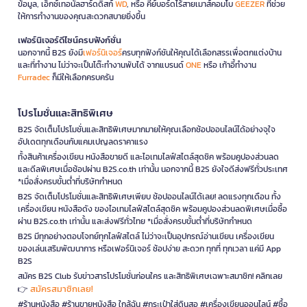
ข้อมูล, เอ็กซ์เทอนัลฮาร์ดดิสก์
WD
, หรือ คีย์บอร์ดไร้สายเมาส์คอมโบ
GEEZER
ที่ช่วย
ให้การทำงานของคุณสะดวกสบายยิ่งขึ้น
เฟอร์นิเจอร์ดีไซน์ครบฟังก์ชั่น
นอกจากนี้ B2S ยังมี
เฟอร์นิเจอร์
ครบทุกฟังก์ชันให้คุณได้เลือกสรรเพื่อตกแต่งบ้าน
และที่ทำงาน ไม่ว่าจะเป็นโต๊ะทำงานพับได้ จากแบรนด์
ONE
หรือ เก้าอี้ทำงาน
Furradec
ก็มีให้เลือกครบครัน
โปรโมชั่นและสิทธิพิเศษ
B2S จัดเต็มโปรโมชั่นและสิทธิพิเศษมากมายให้คุณเลือกช้อปออนไลน์ได้อย่างจุใจ
อัปเดตทุกเดือนกับแคมเปญลดราคาแรง
ทั้งสินค้าเครื่องเขียน หนังสือขายดี และไอเทมไลฟ์สไตล์สุดชิค พร้อมคูปองส่วนลด
และดีลพิเศษเมื่อช้อปผ่าน B2S.co.th เท่านั้น นอกจากนี้ B2S ยังใจดีส่งฟรีทั่วประเทศ
*เมื่อสั่งครบขั้นต่ำที่บริษัทกำหนด
B2S จัดเต็มโปรโมชั่นและสิทธิพิเศษเพียบ ช้อปออนไลน์ได้เลย! ลดแรงทุกเดือน ทั้ง
เครื่องเขียน หนังสือดัง ของไอเทมไลฟ์สไตล์สุดชิค พร้อมคูปองส่วนลดพิเศษเมื่อซื้อ
ผ่าน B2S.co.th เท่านั้น และส่งฟรีทั่วไทย *เมื่อสั่งครบขั้นต่ำที่บริษัทกำหนด
B2S มีทุกอย่างตอบโจทย์ทุกไลฟ์สไตล์ ไม่ว่าจะเป็นอุปกรณ์อ่านเขียน เครื่องเขียน
ของเล่นเสริมพัฒนาการ หรือเฟอร์นิเจอร์ ช้อปง่าย สะดวก ทุกที่ ทุกเวลา แค่มี App
B2S
สมัคร B2S Club รับข่าวสารโปรโมชั่นก่อนใคร และสิทธิพิเศษเฉพาะสมาชิก! คลิกเลย
สมัครสมาชิกเลย!
👉
#ร้านหนังสือ #ร้านขายหนังสือ ใกล้ฉัน #กระเป๋าใส่ดินสอ #เครื่องเขียนออนไลน์ #ซื้อ