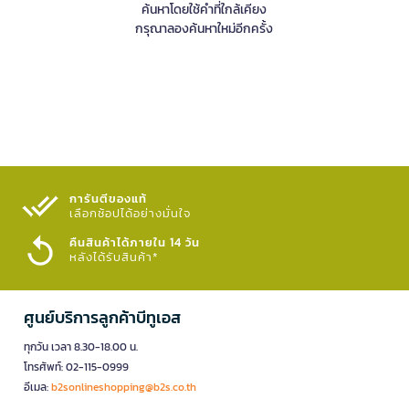
ค้นหาโดยใช้คำที่ใกล้เคียง
กรุณาลองค้นหาใหม่อีกครั้ง
การันตีของแท้
เลือกช้อปได้อย่างมั่นใจ​
คืนสินค้าได้ภายใน 14 วัน
หลังได้รับสินค้า*
ศูนย์บริการลูกค้าบีทูเอส
ทุกวัน เวลา 8.30-18.00 น.
โทรศัพท์: 02-115-0999
อีเมล:
b2sonlineshopping@b2s.co.th