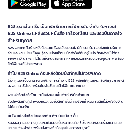
B2S ธุรกิจในเครือ เซ็นทรัล รีเทล คอร์ปอเรชั่น จำกัด (มหาชน)
B2S Online แหล่งรวมหนังสือ เครื่องเขียน และแรงบันดาลใจ
สำหรับทุกวัย
B2S Online คือร้านหนังสือและเครื่องเขียนออนไลน์ที่ครบครัน ตอบโจทย์คนรักการ
อ่านและงานเขียน ให้คุณรู้สึกเหมือนมีร้านหนังสือใกล้ฉันอยู่ในมือ ช้อปง่าย ไม่ต้อง
ออกจากบ้าน เพราะ b2s มีทั้งหนังสือหลากหลายแนวและเครื่องเขียนคุณภาพ พร้อม
สิทธิพิเศษที่ไม่ควรพลาด!
ทำไม B2S Online คือแหล่งช้อปปิ้งที่คุณไม่ควรพลาด
ไม่ว่าคุณจะเป็นนักเรียน นักศึกษา คนทำงาน B2S พร้อมให้คุณเลือกสินค้าคุณภาพได้
ตลอด 24 ชั่วโมง พร้อมโปรโมชั่นและสิทธิพิเศษมากมาย
ฟรี! ค่าจัดส่งทั่วไทย *เมื่อสั่งครบขั้นต่ำที่บริษัทกำหนด
ช้อปเพลินเกินคุ้ม! เพียงมียอดสั่งซื้อสินค้าขั้นต่ำที่บริษัทกำหนด รับสิทธิ์ส่งฟรีถึงบ้าน
ไม่ต้องจ่ายเพิ่ม
มั่นใจ หนังสือถึงมือปลอดภัย ด้วยบับเบิ้ล 3 ชั้น
หนังสือทุกเล่มจากบีทูเอสห่อด้วยบับเบิ้ลหนาแน่นถึง 3 ชั้น หมดกังวลเรื่องความเสีย
หายระหว่างจัดส่ง พร้อมส่งตรงถึงมือคุณในสภาพสมบูรณ์