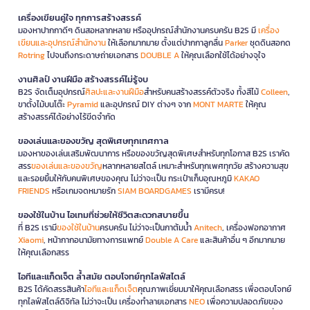
เครื่องเขียนคู่ใจ ทุกการสร้างสรรค์
มองหาปากกาดีๆ ดินสอหลากหลาย หรืออุปกรณ์สำนักงานครบครัน B2S มี
เครื่อง
เขียนและอุปกรณ์สำนักงาน
ให้เลือกมากมาย ตั้งแต่ปากกาลูกลื่น
Parker
ชุดดินสอกด
Rotring
ไปจนถึงกระดาษถ่ายเอกสาร
DOUBLE A
ให้คุณเลือกใช้ได้อย่างจุใจ
งานศิลป์ งานฝีมือ สร้างสรรค์ไม่รู้จบ
B2S จัดเต็มอุปกรณ์
ศิลปะและงานฝีมือ
สำหรับคนสร้างสรรค์ตัวจริง ทั้งสีไม้
Colleen
,
ขาตั้งไม้บนโต๊ะ
Pyramid
และอุปกรณ์ DIY ต่างๆ จาก
MONT MARTE
ให้คุณ
สร้างสรรค์ได้อย่างไร้ขีดจำกัด
ของเล่นและของขวัญ สุดพิเศษทุกเทศกาล
มองหาของเล่นเสริมพัฒนาการ หรือของขวัญสุดพิเศษสำหรับทุกโอกาส B2S เราคัด
สรร
ของเล่นและของขวัญ
หลากหลายสไตล์ เหมาะสำหรับทุกเพศทุกวัย สร้างความสุข
และรอยยิ้มให้กับคนพิเศษของคุณ ไม่ว่าจะเป็น กระเป๋าเก็บอุณหภูมิ
KAKAO
FRIENDS
หรือเกมจดหมายรัก
SIAM BOARDGAMES
เรามีครบ!
ของใช้ในบ้าน ไอเทมที่ช่วยให้ชีวิตสะดวกสบายขึ้น
ที่ B2S เรามี
ของใช้ในบ้าน
ครบครัน ไม่ว่าจะเป็นกาต้มน้ำ
Anitech
, เครื่องฟอกอากาศ
Xiaomi
, หน้ากากอนามัยทางการแพทย์
Double A Care
และสินค้าอื่น ๆ อีกมากมาย
ให้คุณเลือกสรร
ไอทีและแก็ดเจ็ต ล้ำสมัย ตอบโจทย์ทุกไลฟ์สไตล์
B2S ได้คัดสรรสินค้า
ไอทีและแก็ดเจ็ต
คุณภาพเยี่ยมมาให้คุณเลือกสรร เพื่อตอบโจทย์
ทุกไลฟ์สไตล์ดิจิทัล ไม่ว่าจะเป็น เครื่องทำลายเอกสาร
NEO
เพื่อความปลอดภัยของ