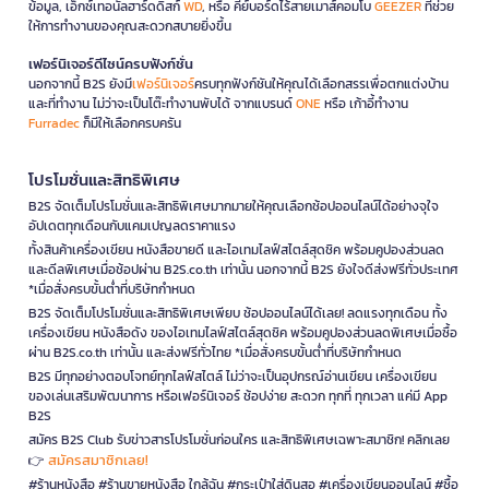
ข้อมูล, เอ็กซ์เทอนัลฮาร์ดดิสก์
WD
, หรือ คีย์บอร์ดไร้สายเมาส์คอมโบ
GEEZER
ที่ช่วย
ให้การทำงานของคุณสะดวกสบายยิ่งขึ้น
เฟอร์นิเจอร์ดีไซน์ครบฟังก์ชั่น
นอกจากนี้ B2S ยังมี
เฟอร์นิเจอร์
ครบทุกฟังก์ชันให้คุณได้เลือกสรรเพื่อตกแต่งบ้าน
และที่ทำงาน ไม่ว่าจะเป็นโต๊ะทำงานพับได้ จากแบรนด์
ONE
หรือ เก้าอี้ทำงาน
Furradec
ก็มีให้เลือกครบครัน
โปรโมชั่นและสิทธิพิเศษ
B2S จัดเต็มโปรโมชั่นและสิทธิพิเศษมากมายให้คุณเลือกช้อปออนไลน์ได้อย่างจุใจ
อัปเดตทุกเดือนกับแคมเปญลดราคาแรง
ทั้งสินค้าเครื่องเขียน หนังสือขายดี และไอเทมไลฟ์สไตล์สุดชิค พร้อมคูปองส่วนลด
และดีลพิเศษเมื่อช้อปผ่าน B2S.co.th เท่านั้น นอกจากนี้ B2S ยังใจดีส่งฟรีทั่วประเทศ
*เมื่อสั่งครบขั้นต่ำที่บริษัทกำหนด
B2S จัดเต็มโปรโมชั่นและสิทธิพิเศษเพียบ ช้อปออนไลน์ได้เลย! ลดแรงทุกเดือน ทั้ง
เครื่องเขียน หนังสือดัง ของไอเทมไลฟ์สไตล์สุดชิค พร้อมคูปองส่วนลดพิเศษเมื่อซื้อ
ผ่าน B2S.co.th เท่านั้น และส่งฟรีทั่วไทย *เมื่อสั่งครบขั้นต่ำที่บริษัทกำหนด
B2S มีทุกอย่างตอบโจทย์ทุกไลฟ์สไตล์ ไม่ว่าจะเป็นอุปกรณ์อ่านเขียน เครื่องเขียน
ของเล่นเสริมพัฒนาการ หรือเฟอร์นิเจอร์ ช้อปง่าย สะดวก ทุกที่ ทุกเวลา แค่มี App
B2S
สมัคร B2S Club รับข่าวสารโปรโมชั่นก่อนใคร และสิทธิพิเศษเฉพาะสมาชิก! คลิกเลย
สมัครสมาชิกเลย!
👉
#ร้านหนังสือ #ร้านขายหนังสือ ใกล้ฉัน #กระเป๋าใส่ดินสอ #เครื่องเขียนออนไลน์ #ซื้อ