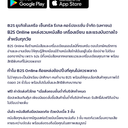
B2S ธุรกิจในเครือ เซ็นทรัล รีเทล คอร์ปอเรชั่น จำกัด (มหาชน)
B2S Online แหล่งรวมหนังสือ เครื่องเขียน และแรงบันดาลใจ
สำหรับทุกวัย
B2S Online คือร้านหนังสือและเครื่องเขียนออนไลน์ที่ครบครัน ตอบโจทย์คนรักการ
อ่านและงานเขียน ให้คุณรู้สึกเหมือนมีร้านหนังสือใกล้ฉันอยู่ในมือ ช้อปง่าย ไม่ต้อง
ออกจากบ้าน เพราะ b2s มีทั้งหนังสือหลากหลายแนวและเครื่องเขียนคุณภาพ พร้อม
สิทธิพิเศษที่ไม่ควรพลาด!
ทำไม B2S Online คือแหล่งช้อปปิ้งที่คุณไม่ควรพลาด
ไม่ว่าคุณจะเป็นนักเรียน นักศึกษา คนทำงาน B2S พร้อมให้คุณเลือกสินค้าคุณภาพได้
ตลอด 24 ชั่วโมง พร้อมโปรโมชั่นและสิทธิพิเศษมากมาย
ฟรี! ค่าจัดส่งทั่วไทย *เมื่อสั่งครบขั้นต่ำที่บริษัทกำหนด
ช้อปเพลินเกินคุ้ม! เพียงมียอดสั่งซื้อสินค้าขั้นต่ำที่บริษัทกำหนด รับสิทธิ์ส่งฟรีถึงบ้าน
ไม่ต้องจ่ายเพิ่ม
มั่นใจ หนังสือถึงมือปลอดภัย ด้วยบับเบิ้ล 3 ชั้น
หนังสือทุกเล่มจากบีทูเอสห่อด้วยบับเบิ้ลหนาแน่นถึง 3 ชั้น หมดกังวลเรื่องความเสีย
หายระหว่างจัดส่ง พร้อมส่งตรงถึงมือคุณในสภาพสมบูรณ์