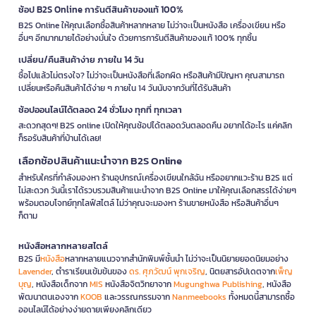
ช้อป B2S Online การันตีสินค้าของแท้ 100%
B2S Online ให้คุณเลือกซื้อสินค้าหลากหลาย ไม่ว่าจะเป็นหนังสือ เครื่องเขียน หรือ
อื่นๆ อีกมากมายได้อย่างมั่นใจ ด้วยการการันตีสินค้าของแท้ 100% ทุกชิ้น
เปลี่ยน/คืนสินค้าง่าย ภายใน 14 วัน
ซื้อไปแล้วไม่ตรงใจ? ไม่ว่าจะเป็นหนังสือที่เลือกผิด หรือสินค้ามีปัญหา คุณสามารถ
เปลี่ยนหรือคืนสินค้าได้ง่าย ๆ ภายใน 14 วันนับจากวันที่ได้รับสินค้า
ช้อปออนไลน์ได้ตลอด 24 ชั่วโมง ทุกที่ ทุกเวลา
สะดวกสุดๆ! B2S online เปิดให้คุณช้อปได้ตลอดวันตลอดคืน อยากได้อะไร แค่คลิก
ก็รอรับสินค้าที่บ้านได้เลย!
เลือกช้อปสินค้าแนะนำจาก B2S Online
สำหรับใครที่กำลังมองหา ร้านอุปกรณ์เครื่องเขียนใกล้ฉัน หรืออยากแวะร้าน B2S แต่
ไม่สะดวก วันนี้เราได้รวบรวมสินค้าแนะนำจาก B2S Online มาให้คุณเลือกสรรได้ง่ายๆ
พร้อมตอบโจทย์ทุกไลฟ์สไตล์ ไม่ว่าคุณจะมองหา ร้านขายหนังสือ หรือสินค้าอื่นๆ
ก็ตาม
หนังสือหลากหลายสไตล์
B2S มี
หนังสือ
หลากหลายแนวจากสำนักพิมพ์ชั้นนำ ไม่ว่าจะเป็นนิยายยอดนิยมอย่าง
Lavender
, ตำราเรียนเข้มข้นของ
ดร. ศุภวัฒน์ พุกเจริญ
, นิตยสารอัปเดตจาก
เพ็ญ
บุญ
, หนังสือเด็กจาก
MIS
หนังสือจิตวิทยาจาก
Mugunghwa Publishing
, หนังสือ
พัฒนาตนเองจาก
KOOB
และวรรณกรรมจาก
Nanmeebooks
ทั้งหมดนี้สามารถซื้อ
ออนไลน์ได้อย่างง่ายดายเพียงคลิกเดียว