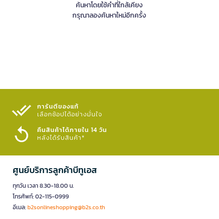
ค้นหาโดยใช้คำที่ใกล้เคียง
กรุณาลองค้นหาใหม่อีกครั้ง
การันตีของแท้
เลือกช้อปได้อย่างมั่นใจ​
คืนสินค้าได้ภายใน 14 วัน
หลังได้รับสินค้า*
ศูนย์บริการลูกค้าบีทูเอส
ทุกวัน เวลา 8.30-18.00 น.
โทรศัพท์: 02-115-0999
อีเมล:
b2sonlineshopping@b2s.co.th