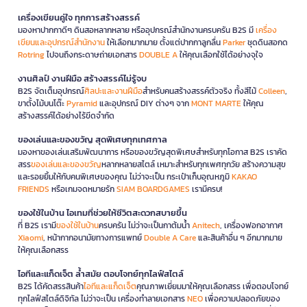
เครื่องเขียนคู่ใจ ทุกการสร้างสรรค์
มองหาปากกาดีๆ ดินสอหลากหลาย หรืออุปกรณ์สำนักงานครบครัน B2S มี
เครื่อง
เขียนและอุปกรณ์สำนักงาน
ให้เลือกมากมาย ตั้งแต่ปากกาลูกลื่น
Parker
ชุดดินสอกด
Rotring
ไปจนถึงกระดาษถ่ายเอกสาร
DOUBLE A
ให้คุณเลือกใช้ได้อย่างจุใจ
งานศิลป์ งานฝีมือ สร้างสรรค์ไม่รู้จบ
B2S จัดเต็มอุปกรณ์
ศิลปะและงานฝีมือ
สำหรับคนสร้างสรรค์ตัวจริง ทั้งสีไม้
Colleen
,
ขาตั้งไม้บนโต๊ะ
Pyramid
และอุปกรณ์ DIY ต่างๆ จาก
MONT MARTE
ให้คุณ
สร้างสรรค์ได้อย่างไร้ขีดจำกัด
ของเล่นและของขวัญ สุดพิเศษทุกเทศกาล
มองหาของเล่นเสริมพัฒนาการ หรือของขวัญสุดพิเศษสำหรับทุกโอกาส B2S เราคัด
สรร
ของเล่นและของขวัญ
หลากหลายสไตล์ เหมาะสำหรับทุกเพศทุกวัย สร้างความสุข
และรอยยิ้มให้กับคนพิเศษของคุณ ไม่ว่าจะเป็น กระเป๋าเก็บอุณหภูมิ
KAKAO
FRIENDS
หรือเกมจดหมายรัก
SIAM BOARDGAMES
เรามีครบ!
ของใช้ในบ้าน ไอเทมที่ช่วยให้ชีวิตสะดวกสบายขึ้น
ที่ B2S เรามี
ของใช้ในบ้าน
ครบครัน ไม่ว่าจะเป็นกาต้มน้ำ
Anitech
, เครื่องฟอกอากาศ
Xiaomi
, หน้ากากอนามัยทางการแพทย์
Double A Care
และสินค้าอื่น ๆ อีกมากมาย
ให้คุณเลือกสรร
ไอทีและแก็ดเจ็ต ล้ำสมัย ตอบโจทย์ทุกไลฟ์สไตล์
B2S ได้คัดสรรสินค้า
ไอทีและแก็ดเจ็ต
คุณภาพเยี่ยมมาให้คุณเลือกสรร เพื่อตอบโจทย์
ทุกไลฟ์สไตล์ดิจิทัล ไม่ว่าจะเป็น เครื่องทำลายเอกสาร
NEO
เพื่อความปลอดภัยของ