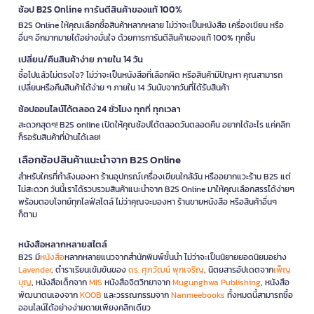
ช้อป B2S Online การันตีสินค้าของแท้ 100%
B2S Online ให้คุณเลือกซื้อสินค้าหลากหลาย ไม่ว่าจะเป็นหนังสือ เครื่องเขียน หรือ
อื่นๆ อีกมากมายได้อย่างมั่นใจ ด้วยการการันตีสินค้าของแท้ 100% ทุกชิ้น
เปลี่ยน/คืนสินค้าง่าย ภายใน 14 วัน
ซื้อไปแล้วไม่ตรงใจ? ไม่ว่าจะเป็นหนังสือที่เลือกผิด หรือสินค้ามีปัญหา คุณสามารถ
เปลี่ยนหรือคืนสินค้าได้ง่าย ๆ ภายใน 14 วันนับจากวันที่ได้รับสินค้า
ช้อปออนไลน์ได้ตลอด 24 ชั่วโมง ทุกที่ ทุกเวลา
สะดวกสุดๆ! B2S online เปิดให้คุณช้อปได้ตลอดวันตลอดคืน อยากได้อะไร แค่คลิก
ก็รอรับสินค้าที่บ้านได้เลย!
เลือกช้อปสินค้าแนะนำจาก B2S Online
สำหรับใครที่กำลังมองหา ร้านอุปกรณ์เครื่องเขียนใกล้ฉัน หรืออยากแวะร้าน B2S แต่
ไม่สะดวก วันนี้เราได้รวบรวมสินค้าแนะนำจาก B2S Online มาให้คุณเลือกสรรได้ง่ายๆ
พร้อมตอบโจทย์ทุกไลฟ์สไตล์ ไม่ว่าคุณจะมองหา ร้านขายหนังสือ หรือสินค้าอื่นๆ
ก็ตาม
หนังสือหลากหลายสไตล์
B2S มี
หนังสือ
หลากหลายแนวจากสำนักพิมพ์ชั้นนำ ไม่ว่าจะเป็นนิยายยอดนิยมอย่าง
Lavender
, ตำราเรียนเข้มข้นของ
ดร. ศุภวัฒน์ พุกเจริญ
, นิตยสารอัปเดตจาก
เพ็ญ
บุญ
, หนังสือเด็กจาก
MIS
หนังสือจิตวิทยาจาก
Mugunghwa Publishing
, หนังสือ
พัฒนาตนเองจาก
KOOB
และวรรณกรรมจาก
Nanmeebooks
ทั้งหมดนี้สามารถซื้อ
ออนไลน์ได้อย่างง่ายดายเพียงคลิกเดียว