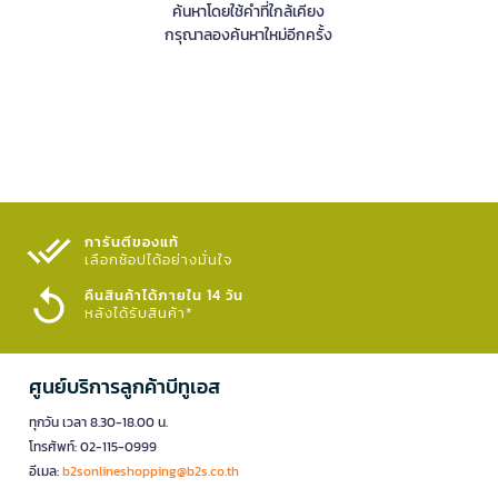
ค้นหาโดยใช้คำที่ใกล้เคียง
กรุณาลองค้นหาใหม่อีกครั้ง
การันตีของแท้
เลือกช้อปได้อย่างมั่นใจ​
คืนสินค้าได้ภายใน 14 วัน
หลังได้รับสินค้า*
ศูนย์บริการลูกค้าบีทูเอส
ทุกวัน เวลา 8.30-18.00 น.
โทรศัพท์: 02-115-0999
อีเมล:
b2sonlineshopping@b2s.co.th