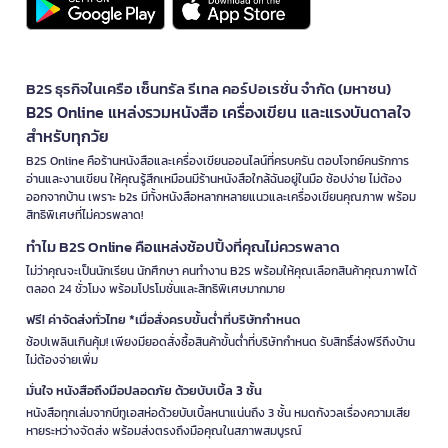
B2S ธุรกิจในเครือ เซ็นทรัล รีเทล คอร์ปอเรชั่น จำกัด (มหาชน)
B2S Online แหล่งรวมหนังสือ เครื่องเขียน และแรงบันดาลใจ
สำหรับทุกวัย
B2S Online คือร้านหนังสือและเครื่องเขียนออนไลน์ที่ครบครัน ตอบโจทย์คนรักการ
อ่านและงานเขียน ให้คุณรู้สึกเหมือนมีร้านหนังสือใกล้ฉันอยู่ในมือ ช้อปง่าย ไม่ต้อง
ออกจากบ้าน เพราะ b2s มีทั้งหนังสือหลากหลายแนวและเครื่องเขียนคุณภาพ พร้อม
สิทธิพิเศษที่ไม่ควรพลาด!
ทำไม B2S Online คือแหล่งช้อปปิ้งที่คุณไม่ควรพลาด
ไม่ว่าคุณจะเป็นนักเรียน นักศึกษา คนทำงาน B2S พร้อมให้คุณเลือกสินค้าคุณภาพได้
ตลอด 24 ชั่วโมง พร้อมโปรโมชั่นและสิทธิพิเศษมากมาย
ฟรี! ค่าจัดส่งทั่วไทย *เมื่อสั่งครบขั้นต่ำที่บริษัทกำหนด
ช้อปเพลินเกินคุ้ม! เพียงมียอดสั่งซื้อสินค้าขั้นต่ำที่บริษัทกำหนด รับสิทธิ์ส่งฟรีถึงบ้าน
ไม่ต้องจ่ายเพิ่ม
มั่นใจ หนังสือถึงมือปลอดภัย ด้วยบับเบิ้ล 3 ชั้น
หนังสือทุกเล่มจากบีทูเอสห่อด้วยบับเบิ้ลหนาแน่นถึง 3 ชั้น หมดกังวลเรื่องความเสีย
หายระหว่างจัดส่ง พร้อมส่งตรงถึงมือคุณในสภาพสมบูรณ์