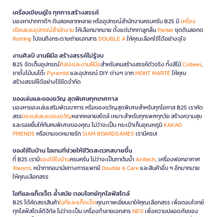
เครื่องเขียนคู่ใจ ทุกการสร้างสรรค์
มองหาปากกาดีๆ ดินสอหลากหลาย หรืออุปกรณ์สำนักงานครบครัน B2S มี
เครื่อง
เขียนและอุปกรณ์สำนักงาน
ให้เลือกมากมาย ตั้งแต่ปากกาลูกลื่น
Parker
ชุดดินสอกด
Rotring
ไปจนถึงกระดาษถ่ายเอกสาร
DOUBLE A
ให้คุณเลือกใช้ได้อย่างจุใจ
งานศิลป์ งานฝีมือ สร้างสรรค์ไม่รู้จบ
B2S จัดเต็มอุปกรณ์
ศิลปะและงานฝีมือ
สำหรับคนสร้างสรรค์ตัวจริง ทั้งสีไม้
Colleen
,
ขาตั้งไม้บนโต๊ะ
Pyramid
และอุปกรณ์ DIY ต่างๆ จาก
MONT MARTE
ให้คุณ
สร้างสรรค์ได้อย่างไร้ขีดจำกัด
ของเล่นและของขวัญ สุดพิเศษทุกเทศกาล
มองหาของเล่นเสริมพัฒนาการ หรือของขวัญสุดพิเศษสำหรับทุกโอกาส B2S เราคัด
สรร
ของเล่นและของขวัญ
หลากหลายสไตล์ เหมาะสำหรับทุกเพศทุกวัย สร้างความสุข
และรอยยิ้มให้กับคนพิเศษของคุณ ไม่ว่าจะเป็น กระเป๋าเก็บอุณหภูมิ
KAKAO
FRIENDS
หรือเกมจดหมายรัก
SIAM BOARDGAMES
เรามีครบ!
ของใช้ในบ้าน ไอเทมที่ช่วยให้ชีวิตสะดวกสบายขึ้น
ที่ B2S เรามี
ของใช้ในบ้าน
ครบครัน ไม่ว่าจะเป็นกาต้มน้ำ
Anitech
, เครื่องฟอกอากาศ
Xiaomi
, หน้ากากอนามัยทางการแพทย์
Double A Care
และสินค้าอื่น ๆ อีกมากมาย
ให้คุณเลือกสรร
ไอทีและแก็ดเจ็ต ล้ำสมัย ตอบโจทย์ทุกไลฟ์สไตล์
B2S ได้คัดสรรสินค้า
ไอทีและแก็ดเจ็ต
คุณภาพเยี่ยมมาให้คุณเลือกสรร เพื่อตอบโจทย์
ทุกไลฟ์สไตล์ดิจิทัล ไม่ว่าจะเป็น เครื่องทำลายเอกสาร
NEO
เพื่อความปลอดภัยของ