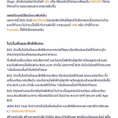
ข้อมูล, เอ็กซ์เทอนัลฮาร์ดดิสก์
WD
, หรือ คีย์บอร์ดไร้สายเมาส์คอมโบ
GEEZER
ที่ช่วย
ให้การทำงานของคุณสะดวกสบายยิ่งขึ้น
เฟอร์นิเจอร์ดีไซน์ครบฟังก์ชั่น
นอกจากนี้ B2S ยังมี
เฟอร์นิเจอร์
ครบทุกฟังก์ชันให้คุณได้เลือกสรรเพื่อตกแต่งบ้าน
และที่ทำงาน ไม่ว่าจะเป็นโต๊ะทำงานพับได้ จากแบรนด์
ONE
หรือ เก้าอี้ทำงาน
Furradec
ก็มีให้เลือกครบครัน
โปรโมชั่นและสิทธิพิเศษ
B2S จัดเต็มโปรโมชั่นและสิทธิพิเศษมากมายให้คุณเลือกช้อปออนไลน์ได้อย่างจุใจ
อัปเดตทุกเดือนกับแคมเปญลดราคาแรง
ทั้งสินค้าเครื่องเขียน หนังสือขายดี และไอเทมไลฟ์สไตล์สุดชิค พร้อมคูปองส่วนลด
และดีลพิเศษเมื่อช้อปผ่าน B2S.co.th เท่านั้น นอกจากนี้ B2S ยังใจดีส่งฟรีทั่วประเทศ
*เมื่อสั่งครบขั้นต่ำที่บริษัทกำหนด
B2S จัดเต็มโปรโมชั่นและสิทธิพิเศษเพียบ ช้อปออนไลน์ได้เลย! ลดแรงทุกเดือน ทั้ง
เครื่องเขียน หนังสือดัง ของไอเทมไลฟ์สไตล์สุดชิค พร้อมคูปองส่วนลดพิเศษเมื่อซื้อ
ผ่าน B2S.co.th เท่านั้น และส่งฟรีทั่วไทย *เมื่อสั่งครบขั้นต่ำที่บริษัทกำหนด
B2S มีทุกอย่างตอบโจทย์ทุกไลฟ์สไตล์ ไม่ว่าจะเป็นอุปกรณ์อ่านเขียน เครื่องเขียน
ของเล่นเสริมพัฒนาการ หรือเฟอร์นิเจอร์ ช้อปง่าย สะดวก ทุกที่ ทุกเวลา แค่มี App
B2S
สมัคร B2S Club รับข่าวสารโปรโมชั่นก่อนใคร และสิทธิพิเศษเฉพาะสมาชิก! คลิกเลย
สมัครสมาชิกเลย!
👉
#ร้านหนังสือ #ร้านขายหนังสือ ใกล้ฉัน #กระเป๋าใส่ดินสอ #เครื่องเขียนออนไลน์ #ซื้อ