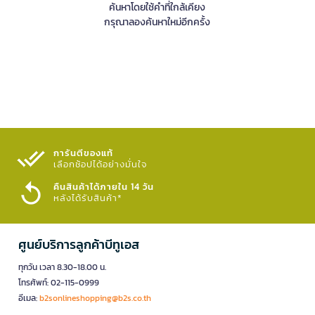
ค้นหาโดยใช้คำที่ใกล้เคียง
กรุณาลองค้นหาใหม่อีกครั้ง
การันตีของแท้
เลือกช้อปได้อย่างมั่นใจ​
คืนสินค้าได้ภายใน 14 วัน
หลังได้รับสินค้า*
ศูนย์บริการลูกค้าบีทูเอส
ทุกวัน เวลา 8.30-18.00 น.
โทรศัพท์: 02-115-0999
อีเมล:
b2sonlineshopping@b2s.co.th