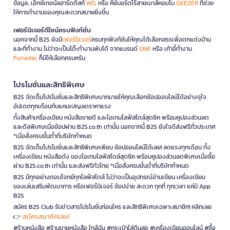
ข้อมูล, เอ็กซ์เทอนัลฮาร์ดดิสก์
WD
, หรือ คีย์บอร์ดไร้สายเมาส์คอมโบ
GEEZER
ที่ช่วย
ให้การทำงานของคุณสะดวกสบายยิ่งขึ้น
เฟอร์นิเจอร์ดีไซน์ครบฟังก์ชั่น
นอกจากนี้ B2S ยังมี
เฟอร์นิเจอร์
ครบทุกฟังก์ชันให้คุณได้เลือกสรรเพื่อตกแต่งบ้าน
และที่ทำงาน ไม่ว่าจะเป็นโต๊ะทำงานพับได้ จากแบรนด์
ONE
หรือ เก้าอี้ทำงาน
Furradec
ก็มีให้เลือกครบครัน
โปรโมชั่นและสิทธิพิเศษ
B2S จัดเต็มโปรโมชั่นและสิทธิพิเศษมากมายให้คุณเลือกช้อปออนไลน์ได้อย่างจุใจ
อัปเดตทุกเดือนกับแคมเปญลดราคาแรง
ทั้งสินค้าเครื่องเขียน หนังสือขายดี และไอเทมไลฟ์สไตล์สุดชิค พร้อมคูปองส่วนลด
และดีลพิเศษเมื่อช้อปผ่าน B2S.co.th เท่านั้น นอกจากนี้ B2S ยังใจดีส่งฟรีทั่วประเทศ
*เมื่อสั่งครบขั้นต่ำที่บริษัทกำหนด
B2S จัดเต็มโปรโมชั่นและสิทธิพิเศษเพียบ ช้อปออนไลน์ได้เลย! ลดแรงทุกเดือน ทั้ง
เครื่องเขียน หนังสือดัง ของไอเทมไลฟ์สไตล์สุดชิค พร้อมคูปองส่วนลดพิเศษเมื่อซื้อ
ผ่าน B2S.co.th เท่านั้น และส่งฟรีทั่วไทย *เมื่อสั่งครบขั้นต่ำที่บริษัทกำหนด
B2S มีทุกอย่างตอบโจทย์ทุกไลฟ์สไตล์ ไม่ว่าจะเป็นอุปกรณ์อ่านเขียน เครื่องเขียน
ของเล่นเสริมพัฒนาการ หรือเฟอร์นิเจอร์ ช้อปง่าย สะดวก ทุกที่ ทุกเวลา แค่มี App
B2S
สมัคร B2S Club รับข่าวสารโปรโมชั่นก่อนใคร และสิทธิพิเศษเฉพาะสมาชิก! คลิกเลย
สมัครสมาชิกเลย!
👉
#ร้านหนังสือ #ร้านขายหนังสือ ใกล้ฉัน #กระเป๋าใส่ดินสอ #เครื่องเขียนออนไลน์ #ซื้อ