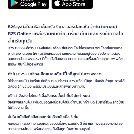
B2S ธุรกิจในเครือ เซ็นทรัล รีเทล คอร์ปอเรชั่น จำกัด (มหาชน)
B2S Online แหล่งรวมหนังสือ เครื่องเขียน และแรงบันดาลใจ
สำหรับทุกวัย
B2S Online คือร้านหนังสือและเครื่องเขียนออนไลน์ที่ครบครัน ตอบโจทย์คนรักการ
อ่านและงานเขียน ให้คุณรู้สึกเหมือนมีร้านหนังสือใกล้ฉันอยู่ในมือ ช้อปง่าย ไม่ต้อง
ออกจากบ้าน เพราะ b2s มีทั้งหนังสือหลากหลายแนวและเครื่องเขียนคุณภาพ พร้อม
สิทธิพิเศษที่ไม่ควรพลาด!
ทำไม B2S Online คือแหล่งช้อปปิ้งที่คุณไม่ควรพลาด
ไม่ว่าคุณจะเป็นนักเรียน นักศึกษา คนทำงาน B2S พร้อมให้คุณเลือกสินค้าคุณภาพได้
ตลอด 24 ชั่วโมง พร้อมโปรโมชั่นและสิทธิพิเศษมากมาย
ฟรี! ค่าจัดส่งทั่วไทย *เมื่อสั่งครบขั้นต่ำที่บริษัทกำหนด
ช้อปเพลินเกินคุ้ม! เพียงมียอดสั่งซื้อสินค้าขั้นต่ำที่บริษัทกำหนด รับสิทธิ์ส่งฟรีถึงบ้าน
ไม่ต้องจ่ายเพิ่ม
มั่นใจ หนังสือถึงมือปลอดภัย ด้วยบับเบิ้ล 3 ชั้น
หนังสือทุกเล่มจากบีทูเอสห่อด้วยบับเบิ้ลหนาแน่นถึง 3 ชั้น หมดกังวลเรื่องความเสีย
หายระหว่างจัดส่ง พร้อมส่งตรงถึงมือคุณในสภาพสมบูรณ์