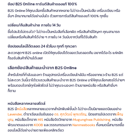
ช้อป B2S Online การันตีสินค้าของแท้ 100%
B2S Online ให้คุณเลือกซื้อสินค้าหลากหลาย ไม่ว่าจะเป็นหนังสือ เครื่องเขียน หรือ
อื่นๆ อีกมากมายได้อย่างมั่นใจ ด้วยการการันตีสินค้าของแท้ 100% ทุกชิ้น
เปลี่ยน/คืนสินค้าง่าย ภายใน 14 วัน
ซื้อไปแล้วไม่ตรงใจ? ไม่ว่าจะเป็นหนังสือที่เลือกผิด หรือสินค้ามีปัญหา คุณสามารถ
เปลี่ยนหรือคืนสินค้าได้ง่าย ๆ ภายใน 14 วันนับจากวันที่ได้รับสินค้า
ช้อปออนไลน์ได้ตลอด 24 ชั่วโมง ทุกที่ ทุกเวลา
สะดวกสุดๆ! B2S online เปิดให้คุณช้อปได้ตลอดวันตลอดคืน อยากได้อะไร แค่คลิก
ก็รอรับสินค้าที่บ้านได้เลย!
เลือกช้อปสินค้าแนะนำจาก B2S Online
สำหรับใครที่กำลังมองหา ร้านอุปกรณ์เครื่องเขียนใกล้ฉัน หรืออยากแวะร้าน B2S แต่
ไม่สะดวก วันนี้เราได้รวบรวมสินค้าแนะนำจาก B2S Online มาให้คุณเลือกสรรได้ง่ายๆ
พร้อมตอบโจทย์ทุกไลฟ์สไตล์ ไม่ว่าคุณจะมองหา ร้านขายหนังสือ หรือสินค้าอื่นๆ
ก็ตาม
หนังสือหลากหลายสไตล์
B2S มี
หนังสือ
หลากหลายแนวจากสำนักพิมพ์ชั้นนำ ไม่ว่าจะเป็นนิยายยอดนิยมอย่าง
Lavender
, ตำราเรียนเข้มข้นของ
ดร. ศุภวัฒน์ พุกเจริญ
, นิตยสารอัปเดตจาก
เพ็ญ
บุญ
, หนังสือเด็กจาก
MIS
หนังสือจิตวิทยาจาก
Mugunghwa Publishing
, หนังสือ
พัฒนาตนเองจาก
KOOB
และวรรณกรรมจาก
Nanmeebooks
ทั้งหมดนี้สามารถซื้อ
ออนไลน์ได้อย่างง่ายดายเพียงคลิกเดียว