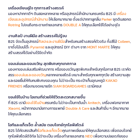
เครื่องเขียนคู่ใจ ทุกการสร้างสรรค์
มองหาปากกาดีๆ ดินสอหลากหลาย หรืออุปกรณ์สำนักงานครบครัน B2S มี
เครื่อง
เขียนและอุปกรณ์สำนักงาน
ให้เลือกมากมาย ตั้งแต่ปากกาลูกลื่น
Parker
ชุดดินสอกด
Rotring
ไปจนถึงกระดาษถ่ายเอกสาร
DOUBLE A
ให้คุณเลือกใช้ได้อย่างจุใจ
งานศิลป์ งานฝีมือ สร้างสรรค์ไม่รู้จบ
B2S จัดเต็มอุปกรณ์
ศิลปะและงานฝีมือ
สำหรับคนสร้างสรรค์ตัวจริง ทั้งสีไม้
Colleen
,
ขาตั้งไม้บนโต๊ะ
Pyramid
และอุปกรณ์ DIY ต่างๆ จาก
MONT MARTE
ให้คุณ
สร้างสรรค์ได้อย่างไร้ขีดจำกัด
ของเล่นและของขวัญ สุดพิเศษทุกเทศกาล
มองหาของเล่นเสริมพัฒนาการ หรือของขวัญสุดพิเศษสำหรับทุกโอกาส B2S เราคัด
สรร
ของเล่นและของขวัญ
หลากหลายสไตล์ เหมาะสำหรับทุกเพศทุกวัย สร้างความสุข
และรอยยิ้มให้กับคนพิเศษของคุณ ไม่ว่าจะเป็น กระเป๋าเก็บอุณหภูมิ
KAKAO
FRIENDS
หรือเกมจดหมายรัก
SIAM BOARDGAMES
เรามีครบ!
ของใช้ในบ้าน ไอเทมที่ช่วยให้ชีวิตสะดวกสบายขึ้น
ที่ B2S เรามี
ของใช้ในบ้าน
ครบครัน ไม่ว่าจะเป็นกาต้มน้ำ
Anitech
, เครื่องฟอกอากาศ
Xiaomi
, หน้ากากอนามัยทางการแพทย์
Double A Care
และสินค้าอื่น ๆ อีกมากมาย
ให้คุณเลือกสรร
ไอทีและแก็ดเจ็ต ล้ำสมัย ตอบโจทย์ทุกไลฟ์สไตล์
B2S ได้คัดสรรสินค้า
ไอทีและแก็ดเจ็ต
คุณภาพเยี่ยมมาให้คุณเลือกสรร เพื่อตอบโจทย์
ทุกไลฟ์สไตล์ดิจิทัล ไม่ว่าจะเป็น เครื่องทำลายเอกสาร
NEO
เพื่อความปลอดภัยของ