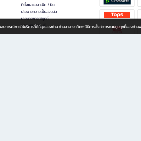
ที่ตั้งและเวลาเปิด / ปิด
นโยบายความเป็นส่วนตัว
นโยบายการใช้คุกกี้
นักลงทุนสัมพันธ์
อประสบการณ์การใช้บริการที่ดีที่สุดของท่าน ท่านสามารถศึกษาวิธีการตั้งค่าการควบคุมคุกกี้ของท่าน
ทุกวัย
ขียน ให้คุณรู้สึกเหมือนมีร้านหนังสือใกล้ฉันอยู่ในมือ ช้อปง่าย ไม่ต้องออกจากบ้าน เพราะ b2
 ชั่วโมง พร้อมโปรโมชั่นและสิทธิพิเศษมากมาย