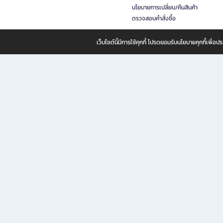
นโยบายการเปลี่ยน/คืนสินค้า
ตรวจสอบคำสั่งซื้อ
เว็บไซต์นี้มีการใช้คุกกี้ โปรดยอมรับนโยบายคุกกี้เพื่
B2S ธุรกิจในเครือ เซ็นทรัล รีเทล คอร์ปอเรชั่น จำกัด (มหาชน)
B2S Online แหล่งรวมหนังสือ เครื่องเขียน และแรงบันดาลใจสำหรับ
B2S Online คือร้านหนังสือและเครื่องเขียนออนไลน์ที่ครบครัน ตอบโจทย์คนรักการอ่านและงานเ
ทำไม B2S Online คือแหล่งช้อปปิ้งที่คุณไม่ควรพลาด
ไม่ว่าคุณจะเป็นนักเรียน นักศึกษา คนทำงาน B2S พร้อมให้คุณเลือกสินค้าคุณภาพได้ตลอด 24