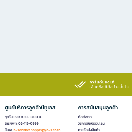
การันตีของแท้
เลือกช้อปได้อย่างมั่นใจ​
ศูนย์บริการลูกค้าบีทูเอส
การสนับสนุนลูกค้า
ทุกวัน เวลา 8.30-18.00 น.
ติดต่อเรา
โทรศัพท์: 02-115-0999
วิธีการช้อปออนไลน์
อีเมล:
b2sonlineshopping@b2s.co.th
การจัดส่งสินค้า