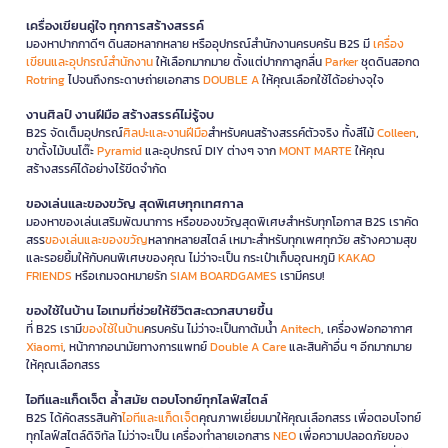
เครื่องเขียนคู่ใจ ทุกการสร้างสรรค์
มองหาปากกาดีๆ ดินสอหลากหลาย หรืออุปกรณ์สำนักงานครบครัน B2S มี
เครื่อง
เขียนและอุปกรณ์สำนักงาน
ให้เลือกมากมาย ตั้งแต่ปากกาลูกลื่น
Parker
ชุดดินสอกด
Rotring
ไปจนถึงกระดาษถ่ายเอกสาร
DOUBLE A
ให้คุณเลือกใช้ได้อย่างจุใจ
งานศิลป์ งานฝีมือ สร้างสรรค์ไม่รู้จบ
B2S จัดเต็มอุปกรณ์
ศิลปะและงานฝีมือ
สำหรับคนสร้างสรรค์ตัวจริง ทั้งสีไม้
Colleen
,
ขาตั้งไม้บนโต๊ะ
Pyramid
และอุปกรณ์ DIY ต่างๆ จาก
MONT MARTE
ให้คุณ
สร้างสรรค์ได้อย่างไร้ขีดจำกัด
ของเล่นและของขวัญ สุดพิเศษทุกเทศกาล
มองหาของเล่นเสริมพัฒนาการ หรือของขวัญสุดพิเศษสำหรับทุกโอกาส B2S เราคัด
สรร
ของเล่นและของขวัญ
หลากหลายสไตล์ เหมาะสำหรับทุกเพศทุกวัย สร้างความสุข
และรอยยิ้มให้กับคนพิเศษของคุณ ไม่ว่าจะเป็น กระเป๋าเก็บอุณหภูมิ
KAKAO
FRIENDS
หรือเกมจดหมายรัก
SIAM BOARDGAMES
เรามีครบ!
ของใช้ในบ้าน ไอเทมที่ช่วยให้ชีวิตสะดวกสบายขึ้น
ที่ B2S เรามี
ของใช้ในบ้าน
ครบครัน ไม่ว่าจะเป็นกาต้มน้ำ
Anitech
, เครื่องฟอกอากาศ
Xiaomi
, หน้ากากอนามัยทางการแพทย์
Double A Care
และสินค้าอื่น ๆ อีกมากมาย
ให้คุณเลือกสรร
ไอทีและแก็ดเจ็ต ล้ำสมัย ตอบโจทย์ทุกไลฟ์สไตล์
B2S ได้คัดสรรสินค้า
ไอทีและแก็ดเจ็ต
คุณภาพเยี่ยมมาให้คุณเลือกสรร เพื่อตอบโจทย์
ทุกไลฟ์สไตล์ดิจิทัล ไม่ว่าจะเป็น เครื่องทำลายเอกสาร
NEO
เพื่อความปลอดภัยของ