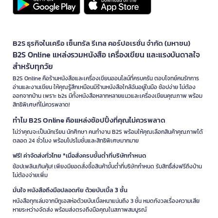
B2S ธุรกิจในเครือ เซ็นทรัล รีเทล คอร์ปอเรชั่น จำกัด (มหาชน)
B2S Online แหล่งรวมหนังสือ เครื่องเขียน และแรงบันดาลใจ
สำหรับทุกวัย
B2S Online คือร้านหนังสือและเครื่องเขียนออนไลน์ที่ครบครัน ตอบโจทย์คนรักการ
อ่านและงานเขียน ให้คุณรู้สึกเหมือนมีร้านหนังสือใกล้ฉันอยู่ในมือ ช้อปง่าย ไม่ต้อง
ออกจากบ้าน เพราะ b2s มีทั้งหนังสือหลากหลายแนวและเครื่องเขียนคุณภาพ พร้อม
สิทธิพิเศษที่ไม่ควรพลาด!
ทำไม B2S Online คือแหล่งช้อปปิ้งที่คุณไม่ควรพลาด
ไม่ว่าคุณจะเป็นนักเรียน นักศึกษา คนทำงาน B2S พร้อมให้คุณเลือกสินค้าคุณภาพได้
ตลอด 24 ชั่วโมง พร้อมโปรโมชั่นและสิทธิพิเศษมากมาย
ฟรี! ค่าจัดส่งทั่วไทย *เมื่อสั่งครบขั้นต่ำที่บริษัทกำหนด
ช้อปเพลินเกินคุ้ม! เพียงมียอดสั่งซื้อสินค้าขั้นต่ำที่บริษัทกำหนด รับสิทธิ์ส่งฟรีถึงบ้าน
ไม่ต้องจ่ายเพิ่ม
มั่นใจ หนังสือถึงมือปลอดภัย ด้วยบับเบิ้ล 3 ชั้น
หนังสือทุกเล่มจากบีทูเอสห่อด้วยบับเบิ้ลหนาแน่นถึง 3 ชั้น หมดกังวลเรื่องความเสีย
หายระหว่างจัดส่ง พร้อมส่งตรงถึงมือคุณในสภาพสมบูรณ์