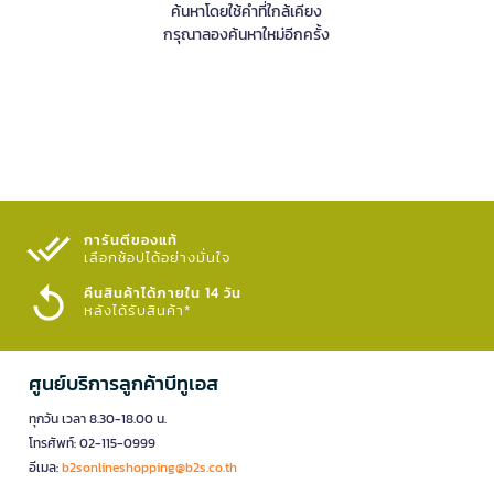
ค้นหาโดยใช้คำที่ใกล้เคียง
กรุณาลองค้นหาใหม่อีกครั้ง
การันตีของแท้
เลือกช้อปได้อย่างมั่นใจ​
คืนสินค้าได้ภายใน 14 วัน
หลังได้รับสินค้า*
ศูนย์บริการลูกค้าบีทูเอส
ทุกวัน เวลา 8.30-18.00 น.
โทรศัพท์: 02-115-0999
อีเมล:
b2sonlineshopping@b2s.co.th