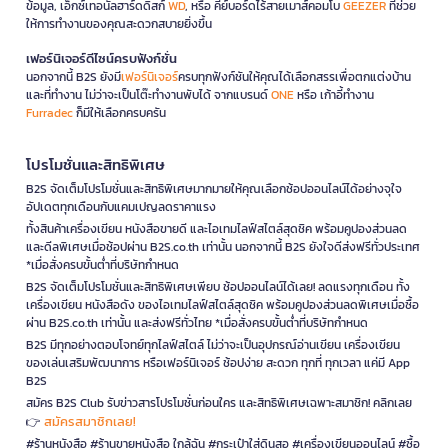
ข้อมูล, เอ็กซ์เทอนัลฮาร์ดดิสก์
WD
, หรือ คีย์บอร์ดไร้สายเมาส์คอมโบ
GEEZER
ที่ช่วย
ให้การทำงานของคุณสะดวกสบายยิ่งขึ้น
เฟอร์นิเจอร์ดีไซน์ครบฟังก์ชั่น
นอกจากนี้ B2S ยังมี
เฟอร์นิเจอร์
ครบทุกฟังก์ชันให้คุณได้เลือกสรรเพื่อตกแต่งบ้าน
และที่ทำงาน ไม่ว่าจะเป็นโต๊ะทำงานพับได้ จากแบรนด์
ONE
หรือ เก้าอี้ทำงาน
Furradec
ก็มีให้เลือกครบครัน
โปรโมชั่นและสิทธิพิเศษ
B2S จัดเต็มโปรโมชั่นและสิทธิพิเศษมากมายให้คุณเลือกช้อปออนไลน์ได้อย่างจุใจ
อัปเดตทุกเดือนกับแคมเปญลดราคาแรง
ทั้งสินค้าเครื่องเขียน หนังสือขายดี และไอเทมไลฟ์สไตล์สุดชิค พร้อมคูปองส่วนลด
และดีลพิเศษเมื่อช้อปผ่าน B2S.co.th เท่านั้น นอกจากนี้ B2S ยังใจดีส่งฟรีทั่วประเทศ
*เมื่อสั่งครบขั้นต่ำที่บริษัทกำหนด
B2S จัดเต็มโปรโมชั่นและสิทธิพิเศษเพียบ ช้อปออนไลน์ได้เลย! ลดแรงทุกเดือน ทั้ง
เครื่องเขียน หนังสือดัง ของไอเทมไลฟ์สไตล์สุดชิค พร้อมคูปองส่วนลดพิเศษเมื่อซื้อ
ผ่าน B2S.co.th เท่านั้น และส่งฟรีทั่วไทย *เมื่อสั่งครบขั้นต่ำที่บริษัทกำหนด
B2S มีทุกอย่างตอบโจทย์ทุกไลฟ์สไตล์ ไม่ว่าจะเป็นอุปกรณ์อ่านเขียน เครื่องเขียน
ของเล่นเสริมพัฒนาการ หรือเฟอร์นิเจอร์ ช้อปง่าย สะดวก ทุกที่ ทุกเวลา แค่มี App
B2S
สมัคร B2S Club รับข่าวสารโปรโมชั่นก่อนใคร และสิทธิพิเศษเฉพาะสมาชิก! คลิกเลย
สมัครสมาชิกเลย!
👉
#ร้านหนังสือ #ร้านขายหนังสือ ใกล้ฉัน #กระเป๋าใส่ดินสอ #เครื่องเขียนออนไลน์ #ซื้อ