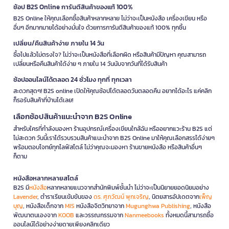
ช้อป B2S Online การันตีสินค้าของแท้ 100%
B2S Online ให้คุณเลือกซื้อสินค้าหลากหลาย ไม่ว่าจะเป็นหนังสือ เครื่องเขียน หรือ
อื่นๆ อีกมากมายได้อย่างมั่นใจ ด้วยการการันตีสินค้าของแท้ 100% ทุกชิ้น
เปลี่ยน/คืนสินค้าง่าย ภายใน 14 วัน
ซื้อไปแล้วไม่ตรงใจ? ไม่ว่าจะเป็นหนังสือที่เลือกผิด หรือสินค้ามีปัญหา คุณสามารถ
เปลี่ยนหรือคืนสินค้าได้ง่าย ๆ ภายใน 14 วันนับจากวันที่ได้รับสินค้า
ช้อปออนไลน์ได้ตลอด 24 ชั่วโมง ทุกที่ ทุกเวลา
สะดวกสุดๆ! B2S online เปิดให้คุณช้อปได้ตลอดวันตลอดคืน อยากได้อะไร แค่คลิก
ก็รอรับสินค้าที่บ้านได้เลย!
เลือกช้อปสินค้าแนะนำจาก B2S Online
สำหรับใครที่กำลังมองหา ร้านอุปกรณ์เครื่องเขียนใกล้ฉัน หรืออยากแวะร้าน B2S แต่
ไม่สะดวก วันนี้เราได้รวบรวมสินค้าแนะนำจาก B2S Online มาให้คุณเลือกสรรได้ง่ายๆ
พร้อมตอบโจทย์ทุกไลฟ์สไตล์ ไม่ว่าคุณจะมองหา ร้านขายหนังสือ หรือสินค้าอื่นๆ
ก็ตาม
หนังสือหลากหลายสไตล์
B2S มี
หนังสือ
หลากหลายแนวจากสำนักพิมพ์ชั้นนำ ไม่ว่าจะเป็นนิยายยอดนิยมอย่าง
Lavender
, ตำราเรียนเข้มข้นของ
ดร. ศุภวัฒน์ พุกเจริญ
, นิตยสารอัปเดตจาก
เพ็ญ
บุญ
, หนังสือเด็กจาก
MIS
หนังสือจิตวิทยาจาก
Mugunghwa Publishing
, หนังสือ
พัฒนาตนเองจาก
KOOB
และวรรณกรรมจาก
Nanmeebooks
ทั้งหมดนี้สามารถซื้อ
ออนไลน์ได้อย่างง่ายดายเพียงคลิกเดียว