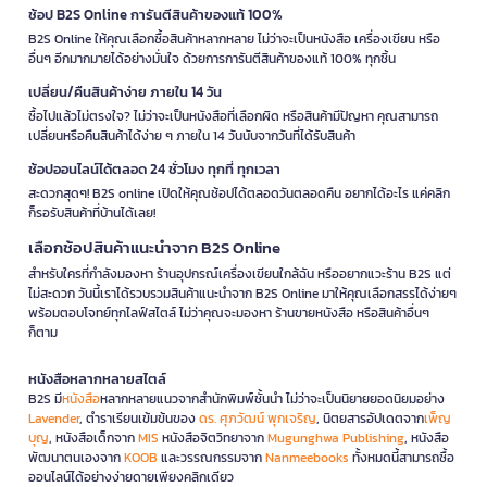
ช้อป B2S Online การันตีสินค้าของแท้ 100%
B2S Online ให้คุณเลือกซื้อสินค้าหลากหลาย ไม่ว่าจะเป็นหนังสือ เครื่องเขียน หรือ
อื่นๆ อีกมากมายได้อย่างมั่นใจ ด้วยการการันตีสินค้าของแท้ 100% ทุกชิ้น
เปลี่ยน/คืนสินค้าง่าย ภายใน 14 วัน
ซื้อไปแล้วไม่ตรงใจ? ไม่ว่าจะเป็นหนังสือที่เลือกผิด หรือสินค้ามีปัญหา คุณสามารถ
เปลี่ยนหรือคืนสินค้าได้ง่าย ๆ ภายใน 14 วันนับจากวันที่ได้รับสินค้า
ช้อปออนไลน์ได้ตลอด 24 ชั่วโมง ทุกที่ ทุกเวลา
สะดวกสุดๆ! B2S online เปิดให้คุณช้อปได้ตลอดวันตลอดคืน อยากได้อะไร แค่คลิก
ก็รอรับสินค้าที่บ้านได้เลย!
เลือกช้อปสินค้าแนะนำจาก B2S Online
สำหรับใครที่กำลังมองหา ร้านอุปกรณ์เครื่องเขียนใกล้ฉัน หรืออยากแวะร้าน B2S แต่
ไม่สะดวก วันนี้เราได้รวบรวมสินค้าแนะนำจาก B2S Online มาให้คุณเลือกสรรได้ง่ายๆ
พร้อมตอบโจทย์ทุกไลฟ์สไตล์ ไม่ว่าคุณจะมองหา ร้านขายหนังสือ หรือสินค้าอื่นๆ
ก็ตาม
หนังสือหลากหลายสไตล์
B2S มี
หนังสือ
หลากหลายแนวจากสำนักพิมพ์ชั้นนำ ไม่ว่าจะเป็นนิยายยอดนิยมอย่าง
Lavender
, ตำราเรียนเข้มข้นของ
ดร. ศุภวัฒน์ พุกเจริญ
, นิตยสารอัปเดตจาก
เพ็ญ
บุญ
, หนังสือเด็กจาก
MIS
หนังสือจิตวิทยาจาก
Mugunghwa Publishing
, หนังสือ
พัฒนาตนเองจาก
KOOB
และวรรณกรรมจาก
Nanmeebooks
ทั้งหมดนี้สามารถซื้อ
ออนไลน์ได้อย่างง่ายดายเพียงคลิกเดียว