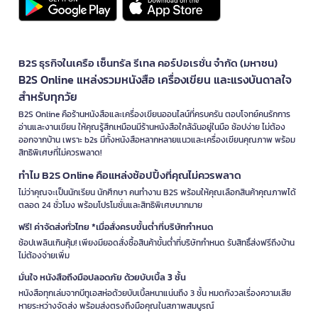
B2S ธุรกิจในเครือ เซ็นทรัล รีเทล คอร์ปอเรชั่น จำกัด (มหาชน)
B2S Online แหล่งรวมหนังสือ เครื่องเขียน และแรงบันดาลใจ
สำหรับทุกวัย
B2S Online คือร้านหนังสือและเครื่องเขียนออนไลน์ที่ครบครัน ตอบโจทย์คนรักการ
อ่านและงานเขียน ให้คุณรู้สึกเหมือนมีร้านหนังสือใกล้ฉันอยู่ในมือ ช้อปง่าย ไม่ต้อง
ออกจากบ้าน เพราะ b2s มีทั้งหนังสือหลากหลายแนวและเครื่องเขียนคุณภาพ พร้อม
สิทธิพิเศษที่ไม่ควรพลาด!
ทำไม B2S Online คือแหล่งช้อปปิ้งที่คุณไม่ควรพลาด
ไม่ว่าคุณจะเป็นนักเรียน นักศึกษา คนทำงาน B2S พร้อมให้คุณเลือกสินค้าคุณภาพได้
ตลอด 24 ชั่วโมง พร้อมโปรโมชั่นและสิทธิพิเศษมากมาย
ฟรี! ค่าจัดส่งทั่วไทย *เมื่อสั่งครบขั้นต่ำที่บริษัทกำหนด
ช้อปเพลินเกินคุ้ม! เพียงมียอดสั่งซื้อสินค้าขั้นต่ำที่บริษัทกำหนด รับสิทธิ์ส่งฟรีถึงบ้าน
ไม่ต้องจ่ายเพิ่ม
มั่นใจ หนังสือถึงมือปลอดภัย ด้วยบับเบิ้ล 3 ชั้น
หนังสือทุกเล่มจากบีทูเอสห่อด้วยบับเบิ้ลหนาแน่นถึง 3 ชั้น หมดกังวลเรื่องความเสีย
หายระหว่างจัดส่ง พร้อมส่งตรงถึงมือคุณในสภาพสมบูรณ์