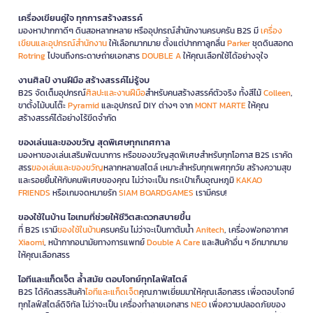
เครื่องเขียนคู่ใจ ทุกการสร้างสรรค์
มองหาปากกาดีๆ ดินสอหลากหลาย หรืออุปกรณ์สำนักงานครบครัน B2S มี
เครื่อง
เขียนและอุปกรณ์สำนักงาน
ให้เลือกมากมาย ตั้งแต่ปากกาลูกลื่น
Parker
ชุดดินสอกด
Rotring
ไปจนถึงกระดาษถ่ายเอกสาร
DOUBLE A
ให้คุณเลือกใช้ได้อย่างจุใจ
งานศิลป์ งานฝีมือ สร้างสรรค์ไม่รู้จบ
B2S จัดเต็มอุปกรณ์
ศิลปะและงานฝีมือ
สำหรับคนสร้างสรรค์ตัวจริง ทั้งสีไม้
Colleen
,
ขาตั้งไม้บนโต๊ะ
Pyramid
และอุปกรณ์ DIY ต่างๆ จาก
MONT MARTE
ให้คุณ
สร้างสรรค์ได้อย่างไร้ขีดจำกัด
ของเล่นและของขวัญ สุดพิเศษทุกเทศกาล
มองหาของเล่นเสริมพัฒนาการ หรือของขวัญสุดพิเศษสำหรับทุกโอกาส B2S เราคัด
สรร
ของเล่นและของขวัญ
หลากหลายสไตล์ เหมาะสำหรับทุกเพศทุกวัย สร้างความสุข
และรอยยิ้มให้กับคนพิเศษของคุณ ไม่ว่าจะเป็น กระเป๋าเก็บอุณหภูมิ
KAKAO
FRIENDS
หรือเกมจดหมายรัก
SIAM BOARDGAMES
เรามีครบ!
ของใช้ในบ้าน ไอเทมที่ช่วยให้ชีวิตสะดวกสบายขึ้น
ที่ B2S เรามี
ของใช้ในบ้าน
ครบครัน ไม่ว่าจะเป็นกาต้มน้ำ
Anitech
, เครื่องฟอกอากาศ
Xiaomi
, หน้ากากอนามัยทางการแพทย์
Double A Care
และสินค้าอื่น ๆ อีกมากมาย
ให้คุณเลือกสรร
ไอทีและแก็ดเจ็ต ล้ำสมัย ตอบโจทย์ทุกไลฟ์สไตล์
B2S ได้คัดสรรสินค้า
ไอทีและแก็ดเจ็ต
คุณภาพเยี่ยมมาให้คุณเลือกสรร เพื่อตอบโจทย์
ทุกไลฟ์สไตล์ดิจิทัล ไม่ว่าจะเป็น เครื่องทำลายเอกสาร
NEO
เพื่อความปลอดภัยของ