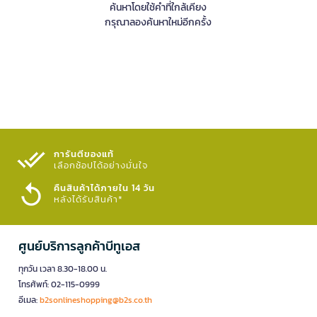
ค้นหาโดยใช้คำที่ใกล้เคียง
กรุณาลองค้นหาใหม่อีกครั้ง
การันตีของแท้
เลือกช้อปได้อย่างมั่นใจ​
คืนสินค้าได้ภายใน 14 วัน
หลังได้รับสินค้า*
ศูนย์บริการลูกค้าบีทูเอส
ทุกวัน เวลา 8.30-18.00 น.
โทรศัพท์: 02-115-0999
อีเมล:
b2sonlineshopping@b2s.co.th