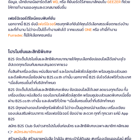
ข้อมูล, เอ็กซ์เทอนัลฮาร์ดดิสก์
WD
, หรือ คีย์บอร์ดไร้สายเมาส์คอมโบ
GEEZER
ที่ช่วย
ให้การทำงานของคุณสะดวกสบายยิ่งขึ้น
เฟอร์นิเจอร์ดีไซน์ครบฟังก์ชั่น
นอกจากนี้ B2S ยังมี
เฟอร์นิเจอร์
ครบทุกฟังก์ชันให้คุณได้เลือกสรรเพื่อตกแต่งบ้าน
และที่ทำงาน ไม่ว่าจะเป็นโต๊ะทำงานพับได้ จากแบรนด์
ONE
หรือ เก้าอี้ทำงาน
Furradec
ก็มีให้เลือกครบครัน
โปรโมชั่นและสิทธิพิเศษ
B2S จัดเต็มโปรโมชั่นและสิทธิพิเศษมากมายให้คุณเลือกช้อปออนไลน์ได้อย่างจุใจ
อัปเดตทุกเดือนกับแคมเปญลดราคาแรง
ทั้งสินค้าเครื่องเขียน หนังสือขายดี และไอเทมไลฟ์สไตล์สุดชิค พร้อมคูปองส่วนลด
และดีลพิเศษเมื่อช้อปผ่าน B2S.co.th เท่านั้น นอกจากนี้ B2S ยังใจดีส่งฟรีทั่วประเทศ
*เมื่อสั่งครบขั้นต่ำที่บริษัทกำหนด
B2S จัดเต็มโปรโมชั่นและสิทธิพิเศษเพียบ ช้อปออนไลน์ได้เลย! ลดแรงทุกเดือน ทั้ง
เครื่องเขียน หนังสือดัง ของไอเทมไลฟ์สไตล์สุดชิค พร้อมคูปองส่วนลดพิเศษเมื่อซื้อ
ผ่าน B2S.co.th เท่านั้น และส่งฟรีทั่วไทย *เมื่อสั่งครบขั้นต่ำที่บริษัทกำหนด
B2S มีทุกอย่างตอบโจทย์ทุกไลฟ์สไตล์ ไม่ว่าจะเป็นอุปกรณ์อ่านเขียน เครื่องเขียน
ของเล่นเสริมพัฒนาการ หรือเฟอร์นิเจอร์ ช้อปง่าย สะดวก ทุกที่ ทุกเวลา แค่มี App
B2S
สมัคร B2S Club รับข่าวสารโปรโมชั่นก่อนใคร และสิทธิพิเศษเฉพาะสมาชิก! คลิกเลย
สมัครสมาชิกเลย!
👉
#ร้านหนังสือ #ร้านขายหนังสือ ใกล้ฉัน #กระเป๋าใส่ดินสอ #เครื่องเขียนออนไลน์ #ซื้อ