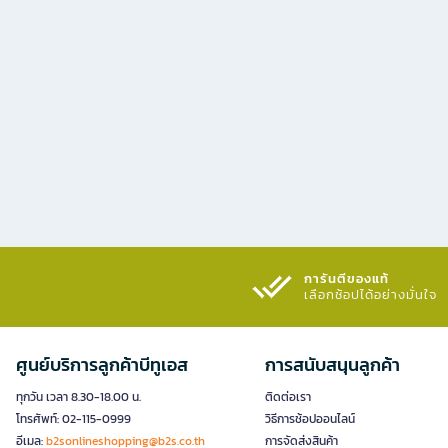
การันตีของแท้
เลือกช้อปได้อย่างมั่นใจ​
ศูนย์บริการลูกค้าบีทูเอส
การสนับสนุนลูกค้า
ทุกวัน เวลา 8.30-18.00 น.
ติดต่อเรา
โทรศัพท์: 02-115-0999
วิธีการช้อปออนไลน์
อีเมล:
b2sonlineshopping@b2s.co.th
การจัดส่งสินค้า