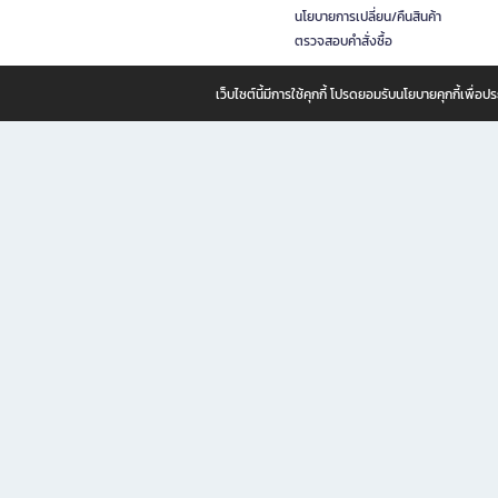
นโยบายการเปลี่ยน/คืนสินค้า
ตรวจสอบคำสั่งซื้อ
เว็บไซต์นี้มีการใช้คุกกี้ โปรดยอมรับนโยบายคุกกี้เพื่
B2S ธุรกิจในเครือ เซ็นทรัล รีเทล คอร์ปอเรชั่น จำกัด (มหาชน)
B2S Online แหล่งรวมหนังสือ เครื่องเขียน และแรงบันดาลใจสำหรับ
B2S Online คือร้านหนังสือและเครื่องเขียนออนไลน์ที่ครบครัน ตอบโจทย์คนรักการอ่านและงานเ
ทำไม B2S Online คือแหล่งช้อปปิ้งที่คุณไม่ควรพลาด
ไม่ว่าคุณจะเป็นนักเรียน นักศึกษา คนทำงาน B2S พร้อมให้คุณเลือกสินค้าคุณภาพได้ตลอด 24