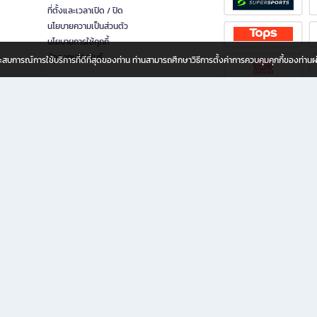
ที่ตั้งและเวลาเปิด / ปิด
นโยบายความเป็นส่วนตัว
นโยบายการใช้คุกกี้
นักลงทุนสัมพันธ์
อประสบการณ์การใช้บริการที่ดีที่สุดของท่าน ท่านสามารถศึกษาวิธีการตั้งค่าการควบคุมคุกกี้ของท่าน
ทุกวัย
ขียน ให้คุณรู้สึกเหมือนมีร้านหนังสือใกล้ฉันอยู่ในมือ ช้อปง่าย ไม่ต้องออกจากบ้าน เพราะ b2
 ชั่วโมง พร้อมโปรโมชั่นและสิทธิพิเศษมากมาย