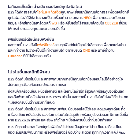
ไอทีและแก็ดเจ็ต ล้ำสมัย ตอบโจทย์ทุกไลฟ์สไตล์
B2S ได้คัดสรรสินค้า
ไอทีและแก็ดเจ็ต
คุณภาพเยี่ยมมาให้คุณเลือกสรร เพื่อตอบโจทย์
ทุกไลฟ์สไตล์ดิจิทัล ไม่ว่าจะเป็น เครื่องทำลายเอกสาร
NEO
เพื่อความปลอดภัยของ
ข้อมูล, เอ็กซ์เทอนัลฮาร์ดดิสก์
WD
, หรือ คีย์บอร์ดไร้สายเมาส์คอมโบ
GEEZER
ที่ช่วย
ให้การทำงานของคุณสะดวกสบายยิ่งขึ้น
เฟอร์นิเจอร์ดีไซน์ครบฟังก์ชั่น
นอกจากนี้ B2S ยังมี
เฟอร์นิเจอร์
ครบทุกฟังก์ชันให้คุณได้เลือกสรรเพื่อตกแต่งบ้าน
และที่ทำงาน ไม่ว่าจะเป็นโต๊ะทำงานพับได้ จากแบรนด์
ONE
หรือ เก้าอี้ทำงาน
Furradec
ก็มีให้เลือกครบครัน
โปรโมชั่นและสิทธิพิเศษ
B2S จัดเต็มโปรโมชั่นและสิทธิพิเศษมากมายให้คุณเลือกช้อปออนไลน์ได้อย่างจุใจ
อัปเดตทุกเดือนกับแคมเปญลดราคาแรง
ทั้งสินค้าเครื่องเขียน หนังสือขายดี และไอเทมไลฟ์สไตล์สุดชิค พร้อมคูปองส่วนลด
และดีลพิเศษเมื่อช้อปผ่าน B2S.co.th เท่านั้น นอกจากนี้ B2S ยังใจดีส่งฟรีทั่วประเทศ
*เมื่อสั่งครบขั้นต่ำที่บริษัทกำหนด
B2S จัดเต็มโปรโมชั่นและสิทธิพิเศษเพียบ ช้อปออนไลน์ได้เลย! ลดแรงทุกเดือน ทั้ง
เครื่องเขียน หนังสือดัง ของไอเทมไลฟ์สไตล์สุดชิค พร้อมคูปองส่วนลดพิเศษเมื่อซื้อ
ผ่าน B2S.co.th เท่านั้น และส่งฟรีทั่วไทย *เมื่อสั่งครบขั้นต่ำที่บริษัทกำหนด
B2S มีทุกอย่างตอบโจทย์ทุกไลฟ์สไตล์ ไม่ว่าจะเป็นอุปกรณ์อ่านเขียน เครื่องเขียน
ของเล่นเสริมพัฒนาการ หรือเฟอร์นิเจอร์ ช้อปง่าย สะดวก ทุกที่ ทุกเวลา แค่มี App