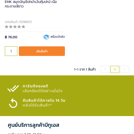
EMK สมุดบัญชีปกน้ำเงินหุ้มปก2 เนื้อ
กระดาษสีขาว
รหัสสินค้า 5096613
฿ 76.00
พร้อมจัดส่ง
เพิ่มสินค้า
1-1 จาก 1 สินค้า
1
การันตีของแท้
เลือกช้อปได้อย่างมั่นใจ​
คืนสินค้าได้ภายใน 14 วัน
หลังได้รับสินค้า*
ศูนย์บริการลูกค้าบีทูเอส