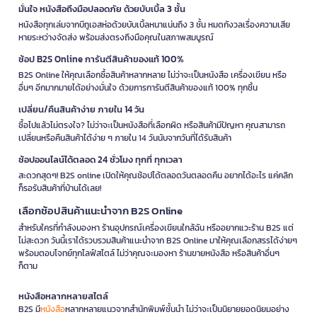
มั่นใจ หนังสือถึงมือปลอดภัย ด้วยบับเบิ้ล 3 ชั้น
หนังสือทุกเล่มจากบีทูเอสห่อด้วยบับเบิ้ลหนาแน่นถึง 3 ชั้น หมดกังวลเรื่องความเสีย
หายระหว่างจัดส่ง พร้อมส่งตรงถึงมือคุณในสภาพสมบูรณ์
ช้อป B2S Online การันตีสินค้าของแท้ 100%
B2S Online ให้คุณเลือกซื้อสินค้าหลากหลาย ไม่ว่าจะเป็นหนังสือ เครื่องเขียน หรือ
อื่นๆ อีกมากมายได้อย่างมั่นใจ ด้วยการการันตีสินค้าของแท้ 100% ทุกชิ้น
เปลี่ยน/คืนสินค้าง่าย ภายใน 14 วัน
ซื้อไปแล้วไม่ตรงใจ? ไม่ว่าจะเป็นหนังสือที่เลือกผิด หรือสินค้ามีปัญหา คุณสามารถ
เปลี่ยนหรือคืนสินค้าได้ง่าย ๆ ภายใน 14 วันนับจากวันที่ได้รับสินค้า
ช้อปออนไลน์ได้ตลอด 24 ชั่วโมง ทุกที่ ทุกเวลา
สะดวกสุดๆ! B2S online เปิดให้คุณช้อปได้ตลอดวันตลอดคืน อยากได้อะไร แค่คลิก
ก็รอรับสินค้าที่บ้านได้เลย!
เลือกช้อปสินค้าแนะนำจาก B2S Online
สำหรับใครที่กำลังมองหา ร้านอุปกรณ์เครื่องเขียนใกล้ฉัน หรืออยากแวะร้าน B2S แต่
ไม่สะดวก วันนี้เราได้รวบรวมสินค้าแนะนำจาก B2S Online มาให้คุณเลือกสรรได้ง่ายๆ
พร้อมตอบโจทย์ทุกไลฟ์สไตล์ ไม่ว่าคุณจะมองหา ร้านขายหนังสือ หรือสินค้าอื่นๆ
ก็ตาม
หนังสือหลากหลายสไตล์
B2S มี
หนังสือ
หลากหลายแนวจากสำนักพิมพ์ชั้นนำ ไม่ว่าจะเป็นนิยายยอดนิยมอย่าง