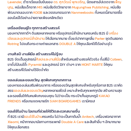
Lavender
, ตำราเรียนเข้มข้นของ
ดร. ศุภวัฒน์ พุกเจริญ
, นิตยสารอัปเดตจาก
เพ็ญ
บุญ
, หนังสือเด็กจาก
MIS
หนังสือจิตวิทยาจาก
Mugunghwa Publishing
, หนังสือ
พัฒนาตนเองจาก
KOOB
และวรรณกรรมจาก
Nanmeebooks
ทั้งหมดนี้สามารถซื้อ
ออนไลน์ได้อย่างง่ายดายเพียงคลิกเดียว
เครื่องเขียนคู่ใจ ทุกการสร้างสรรค์
มองหาปากกาดีๆ ดินสอหลากหลาย หรืออุปกรณ์สำนักงานครบครัน B2S มี
เครื่อง
เขียนและอุปกรณ์สำนักงาน
ให้เลือกมากมาย ตั้งแต่ปากกาลูกลื่น
Parker
ชุดดินสอกด
Rotring
ไปจนถึงกระดาษถ่ายเอกสาร
DOUBLE A
ให้คุณเลือกใช้ได้อย่างจุใจ
งานศิลป์ งานฝีมือ สร้างสรรค์ไม่รู้จบ
B2S จัดเต็มอุปกรณ์
ศิลปะและงานฝีมือ
สำหรับคนสร้างสรรค์ตัวจริง ทั้งสีไม้
Colleen
,
ขาตั้งไม้บนโต๊ะ
Pyramid
และอุปกรณ์ DIY ต่างๆ จาก
MONT MARTE
ให้คุณ
สร้างสรรค์ได้อย่างไร้ขีดจำกัด
ของเล่นและของขวัญ สุดพิเศษทุกเทศกาล
มองหาของเล่นเสริมพัฒนาการ หรือของขวัญสุดพิเศษสำหรับทุกโอกาส B2S เราคัด
สรร
ของเล่นและของขวัญ
หลากหลายสไตล์ เหมาะสำหรับทุกเพศทุกวัย สร้างความสุข
และรอยยิ้มให้กับคนพิเศษของคุณ ไม่ว่าจะเป็น กระเป๋าเก็บอุณหภูมิ
KAKAO
FRIENDS
หรือเกมจดหมายรัก
SIAM BOARDGAMES
เรามีครบ!
ของใช้ในบ้าน ไอเทมที่ช่วยให้ชีวิตสะดวกสบายขึ้น
ที่ B2S เรามี
ของใช้ในบ้าน
ครบครัน ไม่ว่าจะเป็นกาต้มน้ำ
Anitech
, เครื่องฟอกอากาศ
Xiaomi
, หน้ากากอนามัยทางการแพทย์
Double A Care
และสินค้าอื่น ๆ อีกมากมาย
ให้คุณเลือกสรร