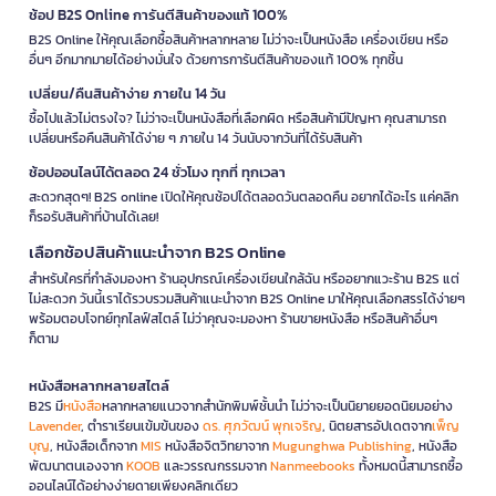
ช้อป B2S Online การันตีสินค้าของแท้ 100%
B2S Online ให้คุณเลือกซื้อสินค้าหลากหลาย ไม่ว่าจะเป็นหนังสือ เครื่องเขียน หรือ
อื่นๆ อีกมากมายได้อย่างมั่นใจ ด้วยการการันตีสินค้าของแท้ 100% ทุกชิ้น
เปลี่ยน/คืนสินค้าง่าย ภายใน 14 วัน
ซื้อไปแล้วไม่ตรงใจ? ไม่ว่าจะเป็นหนังสือที่เลือกผิด หรือสินค้ามีปัญหา คุณสามารถ
เปลี่ยนหรือคืนสินค้าได้ง่าย ๆ ภายใน 14 วันนับจากวันที่ได้รับสินค้า
ช้อปออนไลน์ได้ตลอด 24 ชั่วโมง ทุกที่ ทุกเวลา
สะดวกสุดๆ! B2S online เปิดให้คุณช้อปได้ตลอดวันตลอดคืน อยากได้อะไร แค่คลิก
ก็รอรับสินค้าที่บ้านได้เลย!
เลือกช้อปสินค้าแนะนำจาก B2S Online
สำหรับใครที่กำลังมองหา ร้านอุปกรณ์เครื่องเขียนใกล้ฉัน หรืออยากแวะร้าน B2S แต่
ไม่สะดวก วันนี้เราได้รวบรวมสินค้าแนะนำจาก B2S Online มาให้คุณเลือกสรรได้ง่ายๆ
พร้อมตอบโจทย์ทุกไลฟ์สไตล์ ไม่ว่าคุณจะมองหา ร้านขายหนังสือ หรือสินค้าอื่นๆ
ก็ตาม
หนังสือหลากหลายสไตล์
B2S มี
หนังสือ
หลากหลายแนวจากสำนักพิมพ์ชั้นนำ ไม่ว่าจะเป็นนิยายยอดนิยมอย่าง
Lavender
, ตำราเรียนเข้มข้นของ
ดร. ศุภวัฒน์ พุกเจริญ
, นิตยสารอัปเดตจาก
เพ็ญ
บุญ
, หนังสือเด็กจาก
MIS
หนังสือจิตวิทยาจาก
Mugunghwa Publishing
, หนังสือ
พัฒนาตนเองจาก
KOOB
และวรรณกรรมจาก
Nanmeebooks
ทั้งหมดนี้สามารถซื้อ
ออนไลน์ได้อย่างง่ายดายเพียงคลิกเดียว