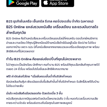
B2S ธุรกิจในเครือ เซ็นทรัล รีเทล คอร์ปอเรชั่น จำกัด (มหาชน)
B2S Online แหล่งรวมหนังสือ เครื่องเขียน และแรงบันดาลใจ
สำหรับทุกวัย
B2S Online คือร้านหนังสือและเครื่องเขียนออนไลน์ที่ครบครัน ตอบโจทย์คนรักการ
อ่านและงานเขียน ให้คุณรู้สึกเหมือนมีร้านหนังสือใกล้ฉันอยู่ในมือ ช้อปง่าย ไม่ต้อง
ออกจากบ้าน เพราะ b2s มีทั้งหนังสือหลากหลายแนวและเครื่องเขียนคุณภาพ พร้อม
สิทธิพิเศษที่ไม่ควรพลาด!
ทำไม B2S Online คือแหล่งช้อปปิ้งที่คุณไม่ควรพลาด
ไม่ว่าคุณจะเป็นนักเรียน นักศึกษา คนทำงาน B2S พร้อมให้คุณเลือกสินค้าคุณภาพได้
ตลอด 24 ชั่วโมง พร้อมโปรโมชั่นและสิทธิพิเศษมากมาย
ฟรี! ค่าจัดส่งทั่วไทย *เมื่อสั่งครบขั้นต่ำที่บริษัทกำหนด
ช้อปเพลินเกินคุ้ม! เพียงมียอดสั่งซื้อสินค้าขั้นต่ำที่บริษัทกำหนด รับสิทธิ์ส่งฟรีถึงบ้าน
ไม่ต้องจ่ายเพิ่ม
มั่นใจ หนังสือถึงมือปลอดภัย ด้วยบับเบิ้ล 3 ชั้น
หนังสือทุกเล่มจากบีทูเอสห่อด้วยบับเบิ้ลหนาแน่นถึง 3 ชั้น หมดกังวลเรื่องความเสีย
หายระหว่างจัดส่ง พร้อมส่งตรงถึงมือคุณในสภาพสมบูรณ์