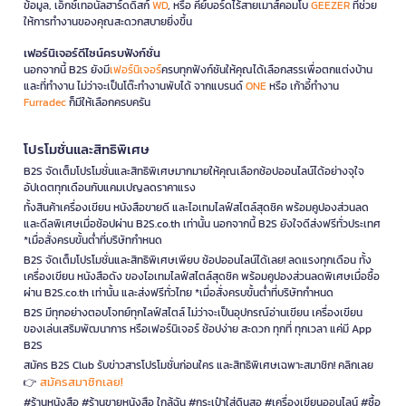
ข้อมูล, เอ็กซ์เทอนัลฮาร์ดดิสก์
WD
, หรือ คีย์บอร์ดไร้สายเมาส์คอมโบ
GEEZER
ที่ช่วย
ให้การทำงานของคุณสะดวกสบายยิ่งขึ้น
เฟอร์นิเจอร์ดีไซน์ครบฟังก์ชั่น
นอกจากนี้ B2S ยังมี
เฟอร์นิเจอร์
ครบทุกฟังก์ชันให้คุณได้เลือกสรรเพื่อตกแต่งบ้าน
และที่ทำงาน ไม่ว่าจะเป็นโต๊ะทำงานพับได้ จากแบรนด์
ONE
หรือ เก้าอี้ทำงาน
Furradec
ก็มีให้เลือกครบครัน
โปรโมชั่นและสิทธิพิเศษ
B2S จัดเต็มโปรโมชั่นและสิทธิพิเศษมากมายให้คุณเลือกช้อปออนไลน์ได้อย่างจุใจ
อัปเดตทุกเดือนกับแคมเปญลดราคาแรง
ทั้งสินค้าเครื่องเขียน หนังสือขายดี และไอเทมไลฟ์สไตล์สุดชิค พร้อมคูปองส่วนลด
และดีลพิเศษเมื่อช้อปผ่าน B2S.co.th เท่านั้น นอกจากนี้ B2S ยังใจดีส่งฟรีทั่วประเทศ
*เมื่อสั่งครบขั้นต่ำที่บริษัทกำหนด
B2S จัดเต็มโปรโมชั่นและสิทธิพิเศษเพียบ ช้อปออนไลน์ได้เลย! ลดแรงทุกเดือน ทั้ง
เครื่องเขียน หนังสือดัง ของไอเทมไลฟ์สไตล์สุดชิค พร้อมคูปองส่วนลดพิเศษเมื่อซื้อ
ผ่าน B2S.co.th เท่านั้น และส่งฟรีทั่วไทย *เมื่อสั่งครบขั้นต่ำที่บริษัทกำหนด
B2S มีทุกอย่างตอบโจทย์ทุกไลฟ์สไตล์ ไม่ว่าจะเป็นอุปกรณ์อ่านเขียน เครื่องเขียน
ของเล่นเสริมพัฒนาการ หรือเฟอร์นิเจอร์ ช้อปง่าย สะดวก ทุกที่ ทุกเวลา แค่มี App
B2S
สมัคร B2S Club รับข่าวสารโปรโมชั่นก่อนใคร และสิทธิพิเศษเฉพาะสมาชิก! คลิกเลย
สมัครสมาชิกเลย!
👉
#ร้านหนังสือ #ร้านขายหนังสือ ใกล้ฉัน #กระเป๋าใส่ดินสอ #เครื่องเขียนออนไลน์ #ซื้อ