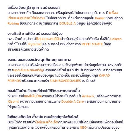
เครื่องเขียนคู่ใจ ทุกการสร้างสรรค์
มองหาปากกาดีๆ ดินสอหลากหลาย หรืออุปกรณ์สำนักงานครบครัน B2S มี
เครื่อง
เขียนและอุปกรณ์สำนักงาน
ให้เลือกมากมาย ตั้งแต่ปากกาลูกลื่น
Parker
ชุดดินสอกด
Rotring
ไปจนถึงกระดาษถ่ายเอกสาร
DOUBLE A
ให้คุณเลือกใช้ได้อย่างจุใจ
งานศิลป์ งานฝีมือ สร้างสรรค์ไม่รู้จบ
B2S จัดเต็มอุปกรณ์
ศิลปะและงานฝีมือ
สำหรับคนสร้างสรรค์ตัวจริง ทั้งสีไม้
Colleen
,
ขาตั้งไม้บนโต๊ะ
Pyramid
และอุปกรณ์ DIY ต่างๆ จาก
MONT MARTE
ให้คุณ
สร้างสรรค์ได้อย่างไร้ขีดจำกัด
ของเล่นและของขวัญ สุดพิเศษทุกเทศกาล
มองหาของเล่นเสริมพัฒนาการ หรือของขวัญสุดพิเศษสำหรับทุกโอกาส B2S เราคัด
สรร
ของเล่นและของขวัญ
หลากหลายสไตล์ เหมาะสำหรับทุกเพศทุกวัย สร้างความสุข
และรอยยิ้มให้กับคนพิเศษของคุณ ไม่ว่าจะเป็น กระเป๋าเก็บอุณหภูมิ
KAKAO
FRIENDS
หรือเกมจดหมายรัก
SIAM BOARDGAMES
เรามีครบ!
ของใช้ในบ้าน ไอเทมที่ช่วยให้ชีวิตสะดวกสบายขึ้น
ที่ B2S เรามี
ของใช้ในบ้าน
ครบครัน ไม่ว่าจะเป็นกาต้มน้ำ
Anitech
, เครื่องฟอกอากาศ
Xiaomi
, หน้ากากอนามัยทางการแพทย์
Double A Care
และสินค้าอื่น ๆ อีกมากมาย
ให้คุณเลือกสรร
ไอทีและแก็ดเจ็ต ล้ำสมัย ตอบโจทย์ทุกไลฟ์สไตล์
B2S ได้คัดสรรสินค้า
ไอทีและแก็ดเจ็ต
คุณภาพเยี่ยมมาให้คุณเลือกสรร เพื่อตอบโจทย์
ทุกไลฟ์สไตล์ดิจิทัล ไม่ว่าจะเป็น เครื่องทำลายเอกสาร
NEO
เพื่อความปลอดภัยของ