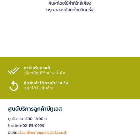
ค้นหาโดยใช้คำที่ใกล้เคียง
กรุณาลองค้นหาใหม่อีกครั้ง
การันตีของแท้
เลือกช้อปได้อย่างมั่นใจ​
คืนสินค้าได้ภายใน 14 วัน
หลังได้รับสินค้า*
ศูนย์บริการลูกค้าบีทูเอส
ทุกวัน เวลา 8.30-18.00 น.
โทรศัพท์: 02-115-0999
อีเมล:
b2sonlineshopping@b2s.co.th