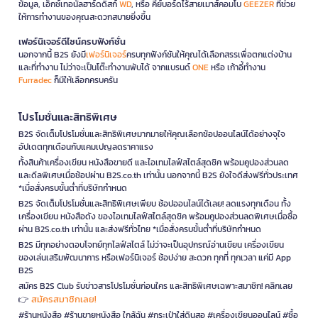
ข้อมูล, เอ็กซ์เทอนัลฮาร์ดดิสก์
WD
, หรือ คีย์บอร์ดไร้สายเมาส์คอมโบ
GEEZER
ที่ช่วย
ให้การทำงานของคุณสะดวกสบายยิ่งขึ้น
เฟอร์นิเจอร์ดีไซน์ครบฟังก์ชั่น
นอกจากนี้ B2S ยังมี
เฟอร์นิเจอร์
ครบทุกฟังก์ชันให้คุณได้เลือกสรรเพื่อตกแต่งบ้าน
และที่ทำงาน ไม่ว่าจะเป็นโต๊ะทำงานพับได้ จากแบรนด์
ONE
หรือ เก้าอี้ทำงาน
Furradec
ก็มีให้เลือกครบครัน
โปรโมชั่นและสิทธิพิเศษ
B2S จัดเต็มโปรโมชั่นและสิทธิพิเศษมากมายให้คุณเลือกช้อปออนไลน์ได้อย่างจุใจ
อัปเดตทุกเดือนกับแคมเปญลดราคาแรง
ทั้งสินค้าเครื่องเขียน หนังสือขายดี และไอเทมไลฟ์สไตล์สุดชิค พร้อมคูปองส่วนลด
และดีลพิเศษเมื่อช้อปผ่าน B2S.co.th เท่านั้น นอกจากนี้ B2S ยังใจดีส่งฟรีทั่วประเทศ
*เมื่อสั่งครบขั้นต่ำที่บริษัทกำหนด
B2S จัดเต็มโปรโมชั่นและสิทธิพิเศษเพียบ ช้อปออนไลน์ได้เลย! ลดแรงทุกเดือน ทั้ง
เครื่องเขียน หนังสือดัง ของไอเทมไลฟ์สไตล์สุดชิค พร้อมคูปองส่วนลดพิเศษเมื่อซื้อ
ผ่าน B2S.co.th เท่านั้น และส่งฟรีทั่วไทย *เมื่อสั่งครบขั้นต่ำที่บริษัทกำหนด
B2S มีทุกอย่างตอบโจทย์ทุกไลฟ์สไตล์ ไม่ว่าจะเป็นอุปกรณ์อ่านเขียน เครื่องเขียน
ของเล่นเสริมพัฒนาการ หรือเฟอร์นิเจอร์ ช้อปง่าย สะดวก ทุกที่ ทุกเวลา แค่มี App
B2S
สมัคร B2S Club รับข่าวสารโปรโมชั่นก่อนใคร และสิทธิพิเศษเฉพาะสมาชิก! คลิกเลย
สมัครสมาชิกเลย!
👉
#ร้านหนังสือ #ร้านขายหนังสือ ใกล้ฉัน #กระเป๋าใส่ดินสอ #เครื่องเขียนออนไลน์ #ซื้อ