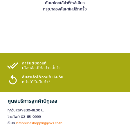
ค้นหาโดยใช้คำที่ใกล้เคียง
กรุณาลองค้นหาใหม่อีกครั้ง
การันตีของแท้
เลือกช้อปได้อย่างมั่นใจ​
คืนสินค้าได้ภายใน 14 วัน
หลังได้รับสินค้า*
ศูนย์บริการลูกค้าบีทูเอส
ทุกวัน เวลา 8.30-18.00 น.
โทรศัพท์: 02-115-0999
อีเมล:
b2sonlineshopping@b2s.co.th