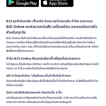
B2S ธุรกิจในเครือ เซ็นทรัล รีเทล คอร์ปอเรชั่น จำกัด (มหาชน)
B2S Online แหล่งรวมหนังสือ เครื่องเขียน และแรงบันดาลใจ
สำหรับทุกวัย
B2S Online คือร้านหนังสือและเครื่องเขียนออนไลน์ที่ครบครัน ตอบโจทย์คนรักการ
อ่านและงานเขียน ให้คุณรู้สึกเหมือนมีร้านหนังสือใกล้ฉันอยู่ในมือ ช้อปง่าย ไม่ต้อง
ออกจากบ้าน เพราะ b2s มีทั้งหนังสือหลากหลายแนวและเครื่องเขียนคุณภาพ พร้อม
สิทธิพิเศษที่ไม่ควรพลาด!
ทำไม B2S Online คือแหล่งช้อปปิ้งที่คุณไม่ควรพลาด
ไม่ว่าคุณจะเป็นนักเรียน นักศึกษา คนทำงาน B2S พร้อมให้คุณเลือกสินค้าคุณภาพได้
ตลอด 24 ชั่วโมง พร้อมโปรโมชั่นและสิทธิพิเศษมากมาย
ฟรี! ค่าจัดส่งทั่วไทย *เมื่อสั่งครบขั้นต่ำที่บริษัทกำหนด
ช้อปเพลินเกินคุ้ม! เพียงมียอดสั่งซื้อสินค้าขั้นต่ำที่บริษัทกำหนด รับสิทธิ์ส่งฟรีถึงบ้าน
ไม่ต้องจ่ายเพิ่ม
มั่นใจ หนังสือถึงมือปลอดภัย ด้วยบับเบิ้ล 3 ชั้น
หนังสือทุกเล่มจากบีทูเอสห่อด้วยบับเบิ้ลหนาแน่นถึง 3 ชั้น หมดกังวลเรื่องความเสีย
หายระหว่างจัดส่ง พร้อมส่งตรงถึงมือคุณในสภาพสมบูรณ์