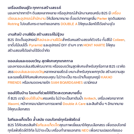
เครื่องเขียนคู่ใจ ทุกการสร้างสรรค์
มองหาปากกาดีๆ ดินสอหลากหลาย หรืออุปกรณ์สำนักงานครบครัน B2S มี
เครื่อง
เขียนและอุปกรณ์สำนักงาน
ให้เลือกมากมาย ตั้งแต่ปากกาลูกลื่น
Parker
ชุดดินสอกด
Rotring
ไปจนถึงกระดาษถ่ายเอกสาร
DOUBLE A
ให้คุณเลือกใช้ได้อย่างจุใจ
งานศิลป์ งานฝีมือ สร้างสรรค์ไม่รู้จบ
B2S จัดเต็มอุปกรณ์
ศิลปะและงานฝีมือ
สำหรับคนสร้างสรรค์ตัวจริง ทั้งสีไม้
Colleen
,
ขาตั้งไม้บนโต๊ะ
Pyramid
และอุปกรณ์ DIY ต่างๆ จาก
MONT MARTE
ให้คุณ
สร้างสรรค์ได้อย่างไร้ขีดจำกัด
ของเล่นและของขวัญ สุดพิเศษทุกเทศกาล
มองหาของเล่นเสริมพัฒนาการ หรือของขวัญสุดพิเศษสำหรับทุกโอกาส B2S เราคัด
สรร
ของเล่นและของขวัญ
หลากหลายสไตล์ เหมาะสำหรับทุกเพศทุกวัย สร้างความสุข
และรอยยิ้มให้กับคนพิเศษของคุณ ไม่ว่าจะเป็น กระเป๋าเก็บอุณหภูมิ
KAKAO
FRIENDS
หรือเกมจดหมายรัก
SIAM BOARDGAMES
เรามีครบ!
ของใช้ในบ้าน ไอเทมที่ช่วยให้ชีวิตสะดวกสบายขึ้น
ที่ B2S เรามี
ของใช้ในบ้าน
ครบครัน ไม่ว่าจะเป็นกาต้มน้ำ
Anitech
, เครื่องฟอกอากาศ
Xiaomi
, หน้ากากอนามัยทางการแพทย์
Double A Care
และสินค้าอื่น ๆ อีกมากมาย
ให้คุณเลือกสรร
ไอทีและแก็ดเจ็ต ล้ำสมัย ตอบโจทย์ทุกไลฟ์สไตล์
B2S ได้คัดสรรสินค้า
ไอทีและแก็ดเจ็ต
คุณภาพเยี่ยมมาให้คุณเลือกสรร เพื่อตอบโจทย์
ทุกไลฟ์สไตล์ดิจิทัล ไม่ว่าจะเป็น เครื่องทำลายเอกสาร
NEO
เพื่อความปลอดภัยของ