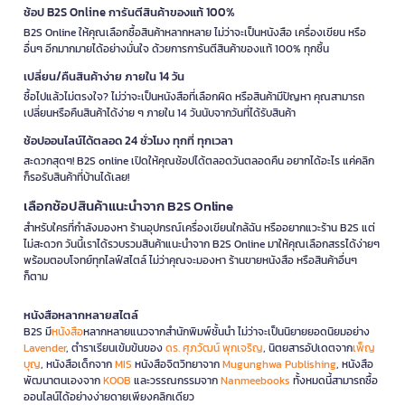
ช้อป B2S Online การันตีสินค้าของแท้ 100%
B2S Online ให้คุณเลือกซื้อสินค้าหลากหลาย ไม่ว่าจะเป็นหนังสือ เครื่องเขียน หรือ
อื่นๆ อีกมากมายได้อย่างมั่นใจ ด้วยการการันตีสินค้าของแท้ 100% ทุกชิ้น
เปลี่ยน/คืนสินค้าง่าย ภายใน 14 วัน
ซื้อไปแล้วไม่ตรงใจ? ไม่ว่าจะเป็นหนังสือที่เลือกผิด หรือสินค้ามีปัญหา คุณสามารถ
เปลี่ยนหรือคืนสินค้าได้ง่าย ๆ ภายใน 14 วันนับจากวันที่ได้รับสินค้า
ช้อปออนไลน์ได้ตลอด 24 ชั่วโมง ทุกที่ ทุกเวลา
สะดวกสุดๆ! B2S online เปิดให้คุณช้อปได้ตลอดวันตลอดคืน อยากได้อะไร แค่คลิก
ก็รอรับสินค้าที่บ้านได้เลย!
เลือกช้อปสินค้าแนะนำจาก B2S Online
สำหรับใครที่กำลังมองหา ร้านอุปกรณ์เครื่องเขียนใกล้ฉัน หรืออยากแวะร้าน B2S แต่
ไม่สะดวก วันนี้เราได้รวบรวมสินค้าแนะนำจาก B2S Online มาให้คุณเลือกสรรได้ง่ายๆ
พร้อมตอบโจทย์ทุกไลฟ์สไตล์ ไม่ว่าคุณจะมองหา ร้านขายหนังสือ หรือสินค้าอื่นๆ
ก็ตาม
หนังสือหลากหลายสไตล์
B2S มี
หนังสือ
หลากหลายแนวจากสำนักพิมพ์ชั้นนำ ไม่ว่าจะเป็นนิยายยอดนิยมอย่าง
Lavender
, ตำราเรียนเข้มข้นของ
ดร. ศุภวัฒน์ พุกเจริญ
, นิตยสารอัปเดตจาก
เพ็ญ
บุญ
, หนังสือเด็กจาก
MIS
หนังสือจิตวิทยาจาก
Mugunghwa Publishing
, หนังสือ
พัฒนาตนเองจาก
KOOB
และวรรณกรรมจาก
Nanmeebooks
ทั้งหมดนี้สามารถซื้อ
ออนไลน์ได้อย่างง่ายดายเพียงคลิกเดียว