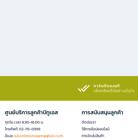
การันตีของแท้
เลือกช้อปได้อย่างมั่นใจ​
ศูนย์บริการลูกค้าบีทูเอส
การสนับสนุนลูกค้า
ทุกวัน เวลา 8.30-18.00 น.
ติดต่อเรา
โทรศัพท์: 02-115-0999
วิธีการช้อปออนไลน์
อีเมล:
b2sonlineshopping@b2s.co.th
การจัดส่งสินค้า