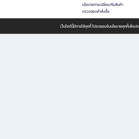
นโยบายการเปลี่ยน/คืนสินค้า
ตรวจสอบคำสั่งซื้อ
เว็บไซต์นี้มีการใช้คุกกี้ โปรดยอมรับนโยบายคุกกี้เพื่
B2S ธุรกิจในเครือ เซ็นทรัล รีเทล คอร์ปอเรชั่น จำกัด (มหาชน)
B2S Online แหล่งรวมหนังสือ เครื่องเขียน และแรงบันดาลใจสำหรับ
B2S Online คือร้านหนังสือและเครื่องเขียนออนไลน์ที่ครบครัน ตอบโจทย์คนรักการอ่านและงานเ
ทำไม B2S Online คือแหล่งช้อปปิ้งที่คุณไม่ควรพลาด
ไม่ว่าคุณจะเป็นนักเรียน นักศึกษา คนทำงาน B2S พร้อมให้คุณเลือกสินค้าคุณภาพได้ตลอด 24