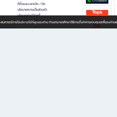
ที่ตั้งและเวลาเปิด / ปิด
นโยบายความเป็นส่วนตัว
นโยบายการใช้คุกกี้
นักลงทุนสัมพันธ์
อประสบการณ์การใช้บริการที่ดีที่สุดของท่าน ท่านสามารถศึกษาวิธีการตั้งค่าการควบคุมคุกกี้ของท่าน
ทุกวัย
ขียน ให้คุณรู้สึกเหมือนมีร้านหนังสือใกล้ฉันอยู่ในมือ ช้อปง่าย ไม่ต้องออกจากบ้าน เพราะ b2
 ชั่วโมง พร้อมโปรโมชั่นและสิทธิพิเศษมากมาย