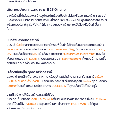
ก็รอรับสินค้าที่บ้านได้เลย!
เลือกช้อปสินค้าแนะนำจาก B2S Online
สำหรับใครที่กำลังมองหา ร้านอุปกรณ์เครื่องเขียนใกล้ฉัน หรืออยากแวะร้าน B2S แต่
ไม่สะดวก วันนี้เราได้รวบรวมสินค้าแนะนำจาก B2S Online มาให้คุณเลือกสรรได้ง่ายๆ
พร้อมตอบโจทย์ทุกไลฟ์สไตล์ ไม่ว่าคุณจะมองหา ร้านขายหนังสือ หรือสินค้าอื่นๆ
ก็ตาม
หนังสือหลากหลายสไตล์
B2S มี
หนังสือ
หลากหลายแนวจากสำนักพิมพ์ชั้นนำ ไม่ว่าจะเป็นนิยายยอดนิยมอย่าง
Lavender
, ตำราเรียนเข้มข้นของ
ดร. ศุภวัฒน์ พุกเจริญ
, นิตยสารอัปเดตจาก
เพ็ญ
บุญ
, หนังสือเด็กจาก
MIS
หนังสือจิตวิทยาจาก
Mugunghwa Publishing
, หนังสือ
พัฒนาตนเองจาก
KOOB
และวรรณกรรมจาก
Nanmeebooks
ทั้งหมดนี้สามารถซื้อ
ออนไลน์ได้อย่างง่ายดายเพียงคลิกเดียว
เครื่องเขียนคู่ใจ ทุกการสร้างสรรค์
มองหาปากกาดีๆ ดินสอหลากหลาย หรืออุปกรณ์สำนักงานครบครัน B2S มี
เครื่อง
เขียนและอุปกรณ์สำนักงาน
ให้เลือกมากมาย ตั้งแต่ปากกาลูกลื่น
Parker
ชุดดินสอกด
Rotring
ไปจนถึงกระดาษถ่ายเอกสาร
DOUBLE A
ให้คุณเลือกใช้ได้อย่างจุใจ
งานศิลป์ งานฝีมือ สร้างสรรค์ไม่รู้จบ
B2S จัดเต็มอุปกรณ์
ศิลปะและงานฝีมือ
สำหรับคนสร้างสรรค์ตัวจริง ทั้งสีไม้
Colleen
,
ขาตั้งไม้บนโต๊ะ
Pyramid
และอุปกรณ์ DIY ต่างๆ จาก
MONT MARTE
ให้คุณ
สร้างสรรค์ได้อย่างไร้ขีดจำกัด