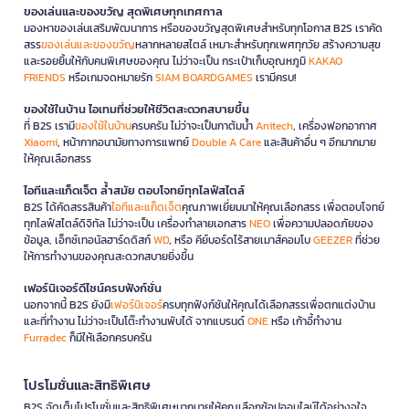
ของเล่นและของขวัญ สุดพิเศษทุกเทศกาล
มองหาของเล่นเสริมพัฒนาการ หรือของขวัญสุดพิเศษสำหรับทุกโอกาส B2S เราคัด
สรร
ของเล่นและของขวัญ
หลากหลายสไตล์ เหมาะสำหรับทุกเพศทุกวัย สร้างความสุข
และรอยยิ้มให้กับคนพิเศษของคุณ ไม่ว่าจะเป็น กระเป๋าเก็บอุณหภูมิ
KAKAO
FRIENDS
หรือเกมจดหมายรัก
SIAM BOARDGAMES
เรามีครบ!
ของใช้ในบ้าน ไอเทมที่ช่วยให้ชีวิตสะดวกสบายขึ้น
ที่ B2S เรามี
ของใช้ในบ้าน
ครบครัน ไม่ว่าจะเป็นกาต้มน้ำ
Anitech
, เครื่องฟอกอากาศ
Xiaomi
, หน้ากากอนามัยทางการแพทย์
Double A Care
และสินค้าอื่น ๆ อีกมากมาย
ให้คุณเลือกสรร
ไอทีและแก็ดเจ็ต ล้ำสมัย ตอบโจทย์ทุกไลฟ์สไตล์
B2S ได้คัดสรรสินค้า
ไอทีและแก็ดเจ็ต
คุณภาพเยี่ยมมาให้คุณเลือกสรร เพื่อตอบโจทย์
ทุกไลฟ์สไตล์ดิจิทัล ไม่ว่าจะเป็น เครื่องทำลายเอกสาร
NEO
เพื่อความปลอดภัยของ
ข้อมูล, เอ็กซ์เทอนัลฮาร์ดดิสก์
WD
, หรือ คีย์บอร์ดไร้สายเมาส์คอมโบ
GEEZER
ที่ช่วย
ให้การทำงานของคุณสะดวกสบายยิ่งขึ้น
เฟอร์นิเจอร์ดีไซน์ครบฟังก์ชั่น
นอกจากนี้ B2S ยังมี
เฟอร์นิเจอร์
ครบทุกฟังก์ชันให้คุณได้เลือกสรรเพื่อตกแต่งบ้าน
และที่ทำงาน ไม่ว่าจะเป็นโต๊ะทำงานพับได้ จากแบรนด์
ONE
หรือ เก้าอี้ทำงาน
Furradec
ก็มีให้เลือกครบครัน
โปรโมชั่นและสิทธิพิเศษ
B2S จัดเต็มโปรโมชั่นและสิทธิพิเศษมากมายให้คุณเลือกช้อปออนไลน์ได้อย่างจุใจ