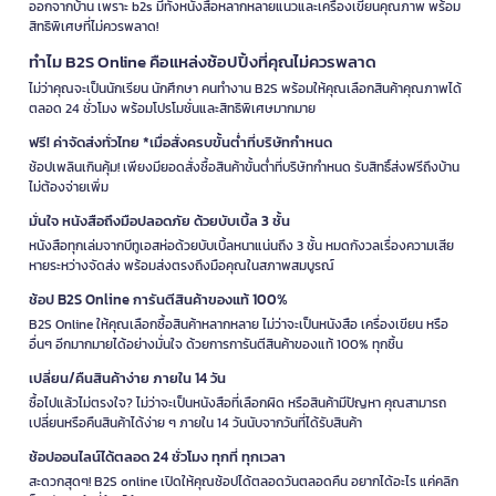
ออกจากบ้าน เพราะ b2s มีทั้งหนังสือหลากหลายแนวและเครื่องเขียนคุณภาพ พร้อม
สิทธิพิเศษที่ไม่ควรพลาด!
ทำไม B2S Online คือแหล่งช้อปปิ้งที่คุณไม่ควรพลาด
ไม่ว่าคุณจะเป็นนักเรียน นักศึกษา คนทำงาน B2S พร้อมให้คุณเลือกสินค้าคุณภาพได้
ตลอด 24 ชั่วโมง พร้อมโปรโมชั่นและสิทธิพิเศษมากมาย
ฟรี! ค่าจัดส่งทั่วไทย *เมื่อสั่งครบขั้นต่ำที่บริษัทกำหนด
ช้อปเพลินเกินคุ้ม! เพียงมียอดสั่งซื้อสินค้าขั้นต่ำที่บริษัทกำหนด รับสิทธิ์ส่งฟรีถึงบ้าน
ไม่ต้องจ่ายเพิ่ม
มั่นใจ หนังสือถึงมือปลอดภัย ด้วยบับเบิ้ล 3 ชั้น
หนังสือทุกเล่มจากบีทูเอสห่อด้วยบับเบิ้ลหนาแน่นถึง 3 ชั้น หมดกังวลเรื่องความเสีย
หายระหว่างจัดส่ง พร้อมส่งตรงถึงมือคุณในสภาพสมบูรณ์
ช้อป B2S Online การันตีสินค้าของแท้ 100%
B2S Online ให้คุณเลือกซื้อสินค้าหลากหลาย ไม่ว่าจะเป็นหนังสือ เครื่องเขียน หรือ
อื่นๆ อีกมากมายได้อย่างมั่นใจ ด้วยการการันตีสินค้าของแท้ 100% ทุกชิ้น
เปลี่ยน/คืนสินค้าง่าย ภายใน 14 วัน
ซื้อไปแล้วไม่ตรงใจ? ไม่ว่าจะเป็นหนังสือที่เลือกผิด หรือสินค้ามีปัญหา คุณสามารถ
เปลี่ยนหรือคืนสินค้าได้ง่าย ๆ ภายใน 14 วันนับจากวันที่ได้รับสินค้า
ช้อปออนไลน์ได้ตลอด 24 ชั่วโมง ทุกที่ ทุกเวลา
สะดวกสุดๆ! B2S online เปิดให้คุณช้อปได้ตลอดวันตลอดคืน อยากได้อะไร แค่คลิก