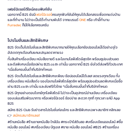
เฟอร์นิเจอร์ดีไซน์ครบฟังก์ชั่น
นอกจากนี้ B2S ยังมี
เฟอร์นิเจอร์
ครบทุกฟังก์ชันให้คุณได้เลือกสรรเพื่อตกแต่งบ้าน
และที่ทำงาน ไม่ว่าจะเป็นโต๊ะทำงานพับได้ จากแบรนด์
ONE
หรือ เก้าอี้ทำงาน
Furradec
ก็มีให้เลือกครบครัน
โปรโมชั่นและสิทธิพิเศษ
B2S จัดเต็มโปรโมชั่นและสิทธิพิเศษมากมายให้คุณเลือกช้อปออนไลน์ได้อย่างจุใจ
อัปเดตทุกเดือนกับแคมเปญลดราคาแรง
ทั้งสินค้าเครื่องเขียน หนังสือขายดี และไอเทมไลฟ์สไตล์สุดชิค พร้อมคูปองส่วนลด
และดีลพิเศษเมื่อช้อปผ่าน B2S.co.th เท่านั้น นอกจากนี้ B2S ยังใจดีส่งฟรีทั่วประเทศ
*เมื่อสั่งครบขั้นต่ำที่บริษัทกำหนด
B2S จัดเต็มโปรโมชั่นและสิทธิพิเศษเพียบ ช้อปออนไลน์ได้เลย! ลดแรงทุกเดือน ทั้ง
เครื่องเขียน หนังสือดัง ของไอเทมไลฟ์สไตล์สุดชิค พร้อมคูปองส่วนลดพิเศษเมื่อซื้อ
ผ่าน B2S.co.th เท่านั้น และส่งฟรีทั่วไทย *เมื่อสั่งครบขั้นต่ำที่บริษัทกำหนด
B2S มีทุกอย่างตอบโจทย์ทุกไลฟ์สไตล์ ไม่ว่าจะเป็นอุปกรณ์อ่านเขียน เครื่องเขียน
ของเล่นเสริมพัฒนาการ หรือเฟอร์นิเจอร์ ช้อปง่าย สะดวก ทุกที่ ทุกเวลา แค่มี App
B2S
สมัคร B2S Club รับข่าวสารโปรโมชั่นก่อนใคร และสิทธิพิเศษเฉพาะสมาชิก! คลิกเลย
สมัครสมาชิกเลย!
👉
#ร้านหนังสือ #ร้านขายหนังสือ ใกล้ฉัน #กระเป๋าใส่ดินสอ #เครื่องเขียนออนไลน์ #ซื้อ
หนังสือ ออนไลน์ #เครื่องเขียน บีทูเอส #ขาย หนังสือ ออนไลน์ #B2S #ร้านเครื่อง