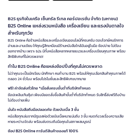
B2S ธุรกิจในเครือ เซ็นทรัล รีเทล คอร์ปอเรชั่น จำกัด (มหาชน)
B2S Online แหล่งรวมหนังสือ เครื่องเขียน และแรงบันดาลใจ
สำหรับทุกวัย
B2S Online คือร้านหนังสือและเครื่องเขียนออนไลน์ที่ครบครัน ตอบโจทย์คนรักการ
อ่านและงานเขียน ให้คุณรู้สึกเหมือนมีร้านหนังสือใกล้ฉันอยู่ในมือ ช้อปง่าย ไม่ต้อง
ออกจากบ้าน เพราะ b2s มีทั้งหนังสือหลากหลายแนวและเครื่องเขียนคุณภาพ พร้อม
สิทธิพิเศษที่ไม่ควรพลาด!
ทำไม B2S Online คือแหล่งช้อปปิ้งที่คุณไม่ควรพลาด
ไม่ว่าคุณจะเป็นนักเรียน นักศึกษา คนทำงาน B2S พร้อมให้คุณเลือกสินค้าคุณภาพได้
ตลอด 24 ชั่วโมง พร้อมโปรโมชั่นและสิทธิพิเศษมากมาย
ฟรี! ค่าจัดส่งทั่วไทย *เมื่อสั่งครบขั้นต่ำที่บริษัทกำหนด
ช้อปเพลินเกินคุ้ม! เพียงมียอดสั่งซื้อสินค้าขั้นต่ำที่บริษัทกำหนด รับสิทธิ์ส่งฟรีถึงบ้าน
ไม่ต้องจ่ายเพิ่ม
มั่นใจ หนังสือถึงมือปลอดภัย ด้วยบับเบิ้ล 3 ชั้น
หนังสือทุกเล่มจากบีทูเอสห่อด้วยบับเบิ้ลหนาแน่นถึง 3 ชั้น หมดกังวลเรื่องความเสีย
หายระหว่างจัดส่ง พร้อมส่งตรงถึงมือคุณในสภาพสมบูรณ์
ช้อป B2S Online การันตีสินค้าของแท้ 100%