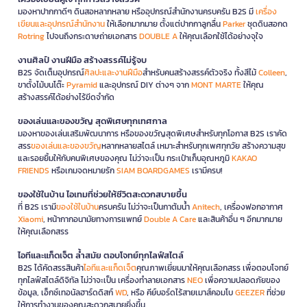
มองหาปากกาดีๆ ดินสอหลากหลาย หรืออุปกรณ์สำนักงานครบครัน B2S มี
เครื่อง
เขียนและอุปกรณ์สำนักงาน
ให้เลือกมากมาย ตั้งแต่ปากกาลูกลื่น
Parker
ชุดดินสอกด
Rotring
ไปจนถึงกระดาษถ่ายเอกสาร
DOUBLE A
ให้คุณเลือกใช้ได้อย่างจุใจ
งานศิลป์ งานฝีมือ สร้างสรรค์ไม่รู้จบ
B2S จัดเต็มอุปกรณ์
ศิลปะและงานฝีมือ
สำหรับคนสร้างสรรค์ตัวจริง ทั้งสีไม้
Colleen
,
ขาตั้งไม้บนโต๊ะ
Pyramid
และอุปกรณ์ DIY ต่างๆ จาก
MONT MARTE
ให้คุณ
สร้างสรรค์ได้อย่างไร้ขีดจำกัด
ของเล่นและของขวัญ สุดพิเศษทุกเทศกาล
มองหาของเล่นเสริมพัฒนาการ หรือของขวัญสุดพิเศษสำหรับทุกโอกาส B2S เราคัด
สรร
ของเล่นและของขวัญ
หลากหลายสไตล์ เหมาะสำหรับทุกเพศทุกวัย สร้างความสุข
และรอยยิ้มให้กับคนพิเศษของคุณ ไม่ว่าจะเป็น กระเป๋าเก็บอุณหภูมิ
KAKAO
FRIENDS
หรือเกมจดหมายรัก
SIAM BOARDGAMES
เรามีครบ!
ของใช้ในบ้าน ไอเทมที่ช่วยให้ชีวิตสะดวกสบายขึ้น
ที่ B2S เรามี
ของใช้ในบ้าน
ครบครัน ไม่ว่าจะเป็นกาต้มน้ำ
Anitech
, เครื่องฟอกอากาศ
Xiaomi
, หน้ากากอนามัยทางการแพทย์
Double A Care
และสินค้าอื่น ๆ อีกมากมาย
ให้คุณเลือกสรร
ไอทีและแก็ดเจ็ต ล้ำสมัย ตอบโจทย์ทุกไลฟ์สไตล์
B2S ได้คัดสรรสินค้า
ไอทีและแก็ดเจ็ต
คุณภาพเยี่ยมมาให้คุณเลือกสรร เพื่อตอบโจทย์
ทุกไลฟ์สไตล์ดิจิทัล ไม่ว่าจะเป็น เครื่องทำลายเอกสาร
NEO
เพื่อความปลอดภัยของ
ข้อมูล, เอ็กซ์เทอนัลฮาร์ดดิสก์
WD
, หรือ คีย์บอร์ดไร้สายเมาส์คอมโบ
GEEZER
ที่ช่วย
ให้การทำงานของคุณสะดวกสบายยิ่งขึ้น