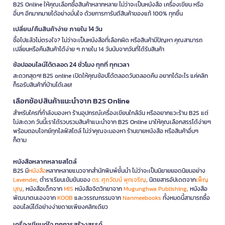
B2S Online ให้คุณเลือกซื้อสินค้าหลากหลาย ไม่ว่าจะเป็นหนังสือ เครื่องเขียน หรือ
อื่นๆ อีกมากมายได้อย่างมั่นใจ ด้วยการการันตีสินค้าของแท้ 100% ทุกชิ้น
เปลี่ยน/คืนสินค้าง่าย ภายใน 14 วัน
ซื้อไปแล้วไม่ตรงใจ? ไม่ว่าจะเป็นหนังสือที่เลือกผิด หรือสินค้ามีปัญหา คุณสามารถ
เปลี่ยนหรือคืนสินค้าได้ง่าย ๆ ภายใน 14 วันนับจากวันที่ได้รับสินค้า
ช้อปออนไลน์ได้ตลอด 24 ชั่วโมง ทุกที่ ทุกเวลา
สะดวกสุดๆ! B2S online เปิดให้คุณช้อปได้ตลอดวันตลอดคืน อยากได้อะไร แค่คลิก
ก็รอรับสินค้าที่บ้านได้เลย!
เลือกช้อปสินค้าแนะนำจาก B2S Online
สำหรับใครที่กำลังมองหา ร้านอุปกรณ์เครื่องเขียนใกล้ฉัน หรืออยากแวะร้าน B2S แต่
ไม่สะดวก วันนี้เราได้รวบรวมสินค้าแนะนำจาก B2S Online มาให้คุณเลือกสรรได้ง่ายๆ
พร้อมตอบโจทย์ทุกไลฟ์สไตล์ ไม่ว่าคุณจะมองหา ร้านขายหนังสือ หรือสินค้าอื่นๆ
ก็ตาม
หนังสือหลากหลายสไตล์
B2S มี
หนังสือ
หลากหลายแนวจากสำนักพิมพ์ชั้นนำ ไม่ว่าจะเป็นนิยายยอดนิยมอย่าง
Lavender
, ตำราเรียนเข้มข้นของ
ดร. ศุภวัฒน์ พุกเจริญ
, นิตยสารอัปเดตจาก
เพ็ญ
บุญ
, หนังสือเด็กจาก
MIS
หนังสือจิตวิทยาจาก
Mugunghwa Publishing
, หนังสือ
พัฒนาตนเองจาก
KOOB
และวรรณกรรมจาก
Nanmeebooks
ทั้งหมดนี้สามารถซื้อ
ออนไลน์ได้อย่างง่ายดายเพียงคลิกเดียว
เครื่องเขียนคู่ใจ ทุกการสร้างสรรค์