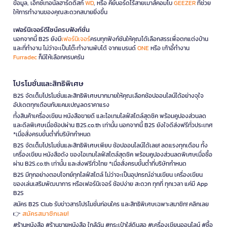
ข้อมูล, เอ็กซ์เทอนัลฮาร์ดดิสก์
WD
, หรือ คีย์บอร์ดไร้สายเมาส์คอมโบ
GEEZER
ที่ช่วย
ให้การทำงานของคุณสะดวกสบายยิ่งขึ้น
เฟอร์นิเจอร์ดีไซน์ครบฟังก์ชั่น
นอกจากนี้ B2S ยังมี
เฟอร์นิเจอร์
ครบทุกฟังก์ชันให้คุณได้เลือกสรรเพื่อตกแต่งบ้าน
และที่ทำงาน ไม่ว่าจะเป็นโต๊ะทำงานพับได้ จากแบรนด์
ONE
หรือ เก้าอี้ทำงาน
Furradec
ก็มีให้เลือกครบครัน
โปรโมชั่นและสิทธิพิเศษ
B2S จัดเต็มโปรโมชั่นและสิทธิพิเศษมากมายให้คุณเลือกช้อปออนไลน์ได้อย่างจุใจ
อัปเดตทุกเดือนกับแคมเปญลดราคาแรง
ทั้งสินค้าเครื่องเขียน หนังสือขายดี และไอเทมไลฟ์สไตล์สุดชิค พร้อมคูปองส่วนลด
และดีลพิเศษเมื่อช้อปผ่าน B2S.co.th เท่านั้น นอกจากนี้ B2S ยังใจดีส่งฟรีทั่วประเทศ
*เมื่อสั่งครบขั้นต่ำที่บริษัทกำหนด
B2S จัดเต็มโปรโมชั่นและสิทธิพิเศษเพียบ ช้อปออนไลน์ได้เลย! ลดแรงทุกเดือน ทั้ง
เครื่องเขียน หนังสือดัง ของไอเทมไลฟ์สไตล์สุดชิค พร้อมคูปองส่วนลดพิเศษเมื่อซื้อ
ผ่าน B2S.co.th เท่านั้น และส่งฟรีทั่วไทย *เมื่อสั่งครบขั้นต่ำที่บริษัทกำหนด
B2S มีทุกอย่างตอบโจทย์ทุกไลฟ์สไตล์ ไม่ว่าจะเป็นอุปกรณ์อ่านเขียน เครื่องเขียน
ของเล่นเสริมพัฒนาการ หรือเฟอร์นิเจอร์ ช้อปง่าย สะดวก ทุกที่ ทุกเวลา แค่มี App
B2S
สมัคร B2S Club รับข่าวสารโปรโมชั่นก่อนใคร และสิทธิพิเศษเฉพาะสมาชิก! คลิกเลย
สมัครสมาชิกเลย!
👉
#ร้านหนังสือ #ร้านขายหนังสือ ใกล้ฉัน #กระเป๋าใส่ดินสอ #เครื่องเขียนออนไลน์ #ซื้อ