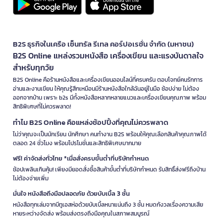
B2S ธุรกิจในเครือ เซ็นทรัล รีเทล คอร์ปอเรชั่น จำกัด (มหาชน)
B2S Online แหล่งรวมหนังสือ เครื่องเขียน และแรงบันดาลใจ
สำหรับทุกวัย
B2S Online คือร้านหนังสือและเครื่องเขียนออนไลน์ที่ครบครัน ตอบโจทย์คนรักการ
อ่านและงานเขียน ให้คุณรู้สึกเหมือนมีร้านหนังสือใกล้ฉันอยู่ในมือ ช้อปง่าย ไม่ต้อง
ออกจากบ้าน เพราะ b2s มีทั้งหนังสือหลากหลายแนวและเครื่องเขียนคุณภาพ พร้อม
สิทธิพิเศษที่ไม่ควรพลาด!
ทำไม B2S Online คือแหล่งช้อปปิ้งที่คุณไม่ควรพลาด
ไม่ว่าคุณจะเป็นนักเรียน นักศึกษา คนทำงาน B2S พร้อมให้คุณเลือกสินค้าคุณภาพได้
ตลอด 24 ชั่วโมง พร้อมโปรโมชั่นและสิทธิพิเศษมากมาย
ฟรี! ค่าจัดส่งทั่วไทย *เมื่อสั่งครบขั้นต่ำที่บริษัทกำหนด
ช้อปเพลินเกินคุ้ม! เพียงมียอดสั่งซื้อสินค้าขั้นต่ำที่บริษัทกำหนด รับสิทธิ์ส่งฟรีถึงบ้าน
ไม่ต้องจ่ายเพิ่ม
มั่นใจ หนังสือถึงมือปลอดภัย ด้วยบับเบิ้ล 3 ชั้น
หนังสือทุกเล่มจากบีทูเอสห่อด้วยบับเบิ้ลหนาแน่นถึง 3 ชั้น หมดกังวลเรื่องความเสีย
หายระหว่างจัดส่ง พร้อมส่งตรงถึงมือคุณในสภาพสมบูรณ์