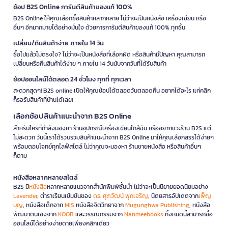
ช้อป B2S Online การันตีสินค้าของแท้ 100%
B2S Online ให้คุณเลือกซื้อสินค้าหลากหลาย ไม่ว่าจะเป็นหนังสือ เครื่องเขียน หรือ
อื่นๆ อีกมากมายได้อย่างมั่นใจ ด้วยการการันตีสินค้าของแท้ 100% ทุกชิ้น
เปลี่ยน/คืนสินค้าง่าย ภายใน 14 วัน
ซื้อไปแล้วไม่ตรงใจ? ไม่ว่าจะเป็นหนังสือที่เลือกผิด หรือสินค้ามีปัญหา คุณสามารถ
เปลี่ยนหรือคืนสินค้าได้ง่าย ๆ ภายใน 14 วันนับจากวันที่ได้รับสินค้า
ช้อปออนไลน์ได้ตลอด 24 ชั่วโมง ทุกที่ ทุกเวลา
สะดวกสุดๆ! B2S online เปิดให้คุณช้อปได้ตลอดวันตลอดคืน อยากได้อะไร แค่คลิก
ก็รอรับสินค้าที่บ้านได้เลย!
เลือกช้อปสินค้าแนะนำจาก B2S Online
สำหรับใครที่กำลังมองหา ร้านอุปกรณ์เครื่องเขียนใกล้ฉัน หรืออยากแวะร้าน B2S แต่
ไม่สะดวก วันนี้เราได้รวบรวมสินค้าแนะนำจาก B2S Online มาให้คุณเลือกสรรได้ง่ายๆ
พร้อมตอบโจทย์ทุกไลฟ์สไตล์ ไม่ว่าคุณจะมองหา ร้านขายหนังสือ หรือสินค้าอื่นๆ
ก็ตาม
หนังสือหลากหลายสไตล์
B2S มี
หนังสือ
หลากหลายแนวจากสำนักพิมพ์ชั้นนำ ไม่ว่าจะเป็นนิยายยอดนิยมอย่าง
Lavender
, ตำราเรียนเข้มข้นของ
ดร. ศุภวัฒน์ พุกเจริญ
, นิตยสารอัปเดตจาก
เพ็ญ
บุญ
, หนังสือเด็กจาก
MIS
หนังสือจิตวิทยาจาก
Mugunghwa Publishing
, หนังสือ
พัฒนาตนเองจาก
KOOB
และวรรณกรรมจาก
Nanmeebooks
ทั้งหมดนี้สามารถซื้อ
ออนไลน์ได้อย่างง่ายดายเพียงคลิกเดียว