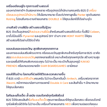
เครื่องเขียนคู่ใจ ทุกการสร้างสรรค์
มองหาปากกาดีๆ ดินสอหลากหลาย หรืออุปกรณ์สำนักงานครบครัน B2S มี
เครื่อง
เขียนและอุปกรณ์สำนักงาน
ให้เลือกมากมาย ตั้งแต่ปากกาลูกลื่น
Parker
ชุดดินสอกด
Rotring
ไปจนถึงกระดาษถ่ายเอกสาร
DOUBLE A
ให้คุณเลือกใช้ได้อย่างจุใจ
งานศิลป์ งานฝีมือ สร้างสรรค์ไม่รู้จบ
B2S จัดเต็มอุปกรณ์
ศิลปะและงานฝีมือ
สำหรับคนสร้างสรรค์ตัวจริง ทั้งสีไม้
Colleen
,
ขาตั้งไม้บนโต๊ะ
Pyramid
และอุปกรณ์ DIY ต่างๆ จาก
MONT MARTE
ให้คุณ
สร้างสรรค์ได้อย่างไร้ขีดจำกัด
ของเล่นและของขวัญ สุดพิเศษทุกเทศกาล
มองหาของเล่นเสริมพัฒนาการ หรือของขวัญสุดพิเศษสำหรับทุกโอกาส B2S เราคัด
สรร
ของเล่นและของขวัญ
หลากหลายสไตล์ เหมาะสำหรับทุกเพศทุกวัย สร้างความสุข
และรอยยิ้มให้กับคนพิเศษของคุณ ไม่ว่าจะเป็น กระเป๋าเก็บอุณหภูมิ
KAKAO
FRIENDS
หรือเกมจดหมายรัก
SIAM BOARDGAMES
เรามีครบ!
ของใช้ในบ้าน ไอเทมที่ช่วยให้ชีวิตสะดวกสบายขึ้น
ที่ B2S เรามี
ของใช้ในบ้าน
ครบครัน ไม่ว่าจะเป็นกาต้มน้ำ
Anitech
, เครื่องฟอกอากาศ
Xiaomi
, หน้ากากอนามัยทางการแพทย์
Double A Care
และสินค้าอื่น ๆ อีกมากมาย
ให้คุณเลือกสรร
ไอทีและแก็ดเจ็ต ล้ำสมัย ตอบโจทย์ทุกไลฟ์สไตล์
B2S ได้คัดสรรสินค้า
ไอทีและแก็ดเจ็ต
คุณภาพเยี่ยมมาให้คุณเลือกสรร เพื่อตอบโจทย์
ทุกไลฟ์สไตล์ดิจิทัล ไม่ว่าจะเป็น เครื่องทำลายเอกสาร
NEO
เพื่อความปลอดภัยของ