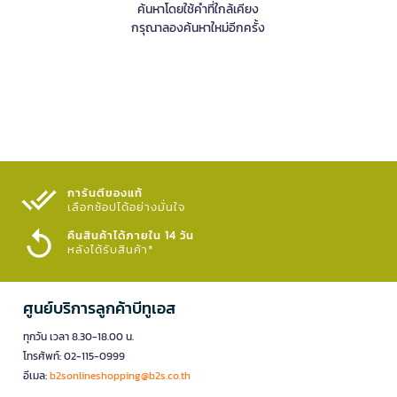
ค้นหาโดยใช้คำที่ใกล้เคียง
กรุณาลองค้นหาใหม่อีกครั้ง
การันตีของแท้
เลือกช้อปได้อย่างมั่นใจ​
คืนสินค้าได้ภายใน 14 วัน
หลังได้รับสินค้า*
ศูนย์บริการลูกค้าบีทูเอส
ทุกวัน เวลา 8.30-18.00 น.
โทรศัพท์: 02-115-0999
อีเมล:
b2sonlineshopping@b2s.co.th