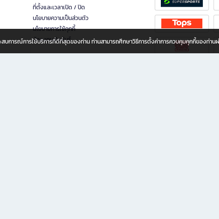
ที่ตั้งและเวลาเปิด / ปิด
นโยบายความเป็นส่วนตัว
นโยบายการใช้คุกกี้
นักลงทุนสัมพันธ์
อประสบการณ์การใช้บริการที่ดีที่สุดของท่าน ท่านสามารถศึกษาวิธีการตั้งค่าการควบคุมคุกกี้ของท่าน
ทุกวัย
ขียน ให้คุณรู้สึกเหมือนมีร้านหนังสือใกล้ฉันอยู่ในมือ ช้อปง่าย ไม่ต้องออกจากบ้าน เพราะ b2
 ชั่วโมง พร้อมโปรโมชั่นและสิทธิพิเศษมากมาย