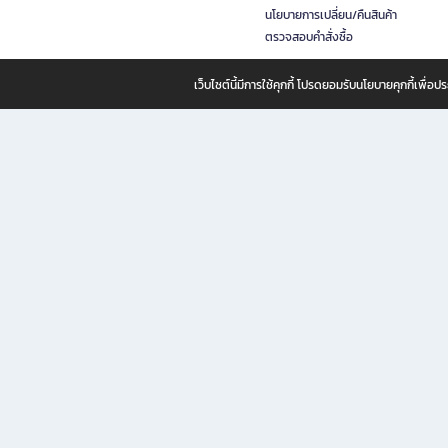
นโยบายการเปลี่ยน/คืนสินค้า
ตรวจสอบคำสั่งซื้อ
เว็บไซต์นี้มีการใช้คุกกี้ โปรดยอมรับนโยบายคุกกี้เพื่
B2S ธุรกิจในเครือ เซ็นทรัล รีเทล คอร์ปอเรชั่น จำกัด (มหาชน)
B2S Online แหล่งรวมหนังสือ เครื่องเขียน และแรงบันดาลใจสำหรับ
B2S Online คือร้านหนังสือและเครื่องเขียนออนไลน์ที่ครบครัน ตอบโจทย์คนรักการอ่านและงานเ
ทำไม B2S Online คือแหล่งช้อปปิ้งที่คุณไม่ควรพลาด
ไม่ว่าคุณจะเป็นนักเรียน นักศึกษา คนทำงาน B2S พร้อมให้คุณเลือกสินค้าคุณภาพได้ตลอด 24