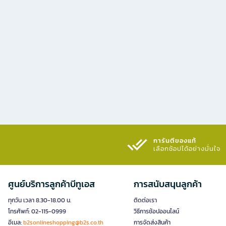
การันตีของแท้
เลือกช้อปได้อย่างมั่นใจ​
ศูนย์บริการลูกค้าบีทูเอส
การสนับสนุนลูกค้า
ทุกวัน เวลา 8.30-18.00 น.
ติดต่อเรา
โทรศัพท์: 02-115-0999
วิธีการช้อปออนไลน์
อีเมล:
b2sonlineshopping@b2s.co.th
การจัดส่งสินค้า