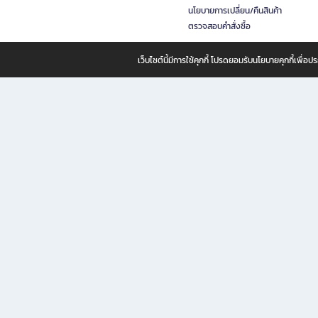
นโยบายการเปลี่ยน/คืนสินค้า
ตรวจสอบคำสั่งซื้อ
เว็บไซต์นี้มีการใช้คุกกี้ โปรดยอมรับนโยบายคุกกี้เพื่
B2S ธุรกิจในเครือ เซ็นทรัล รีเทล คอร์ปอเรชั่น จำกัด (มหาชน)
B2S Online แหล่งรวมหนังสือ เครื่องเขียน และแรงบันดาลใจสำหรับ
B2S Online คือร้านหนังสือและเครื่องเขียนออนไลน์ที่ครบครัน ตอบโจทย์คนรักการอ่านและงานเ
ทำไม B2S Online คือแหล่งช้อปปิ้งที่คุณไม่ควรพลาด
ไม่ว่าคุณจะเป็นนักเรียน นักศึกษา คนทำงาน B2S พร้อมให้คุณเลือกสินค้าคุณภาพได้ตลอด 24