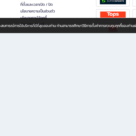
ที่ตั้งและเวลาเปิด / ปิด
นโยบายความเป็นส่วนตัว
นโยบายการใช้คุกกี้
นักลงทุนสัมพันธ์
อประสบการณ์การใช้บริการที่ดีที่สุดของท่าน ท่านสามารถศึกษาวิธีการตั้งค่าการควบคุมคุกกี้ของท่าน
ทุกวัย
ขียน ให้คุณรู้สึกเหมือนมีร้านหนังสือใกล้ฉันอยู่ในมือ ช้อปง่าย ไม่ต้องออกจากบ้าน เพราะ b2
 ชั่วโมง พร้อมโปรโมชั่นและสิทธิพิเศษมากมาย