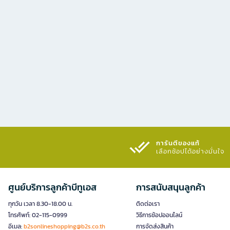
การันตีของแท้
เลือกช้อปได้อย่างมั่นใจ​
ศูนย์บริการลูกค้าบีทูเอส
การสนับสนุนลูกค้า
ทุกวัน เวลา 8.30-18.00 น.
ติดต่อเรา
โทรศัพท์: 02-115-0999
วิธีการช้อปออนไลน์
อีเมล:
b2sonlineshopping@b2s.co.th
การจัดส่งสินค้า