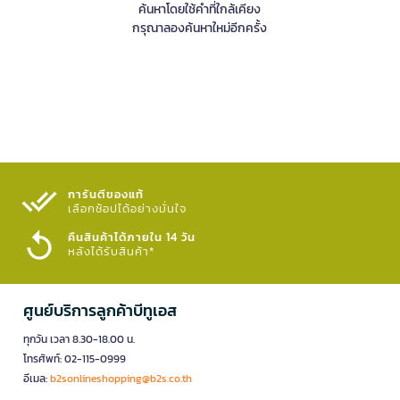
ค้นหาโดยใช้คำที่ใกล้เคียง
กรุณาลองค้นหาใหม่อีกครั้ง
การันตีของแท้
เลือกช้อปได้อย่างมั่นใจ​
คืนสินค้าได้ภายใน 14 วัน
หลังได้รับสินค้า*
ศูนย์บริการลูกค้าบีทูเอส
ทุกวัน เวลา 8.30-18.00 น.
โทรศัพท์: 02-115-0999
อีเมล:
b2sonlineshopping@b2s.co.th