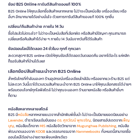
ช้อป B2S Online การันตีสินค้าของแท้ 100%
B2S Online ให้คุณเลือกซื้อสินค้าหลากหลาย ไม่ว่าจะเป็นหนังสือ เครื่องเขียน หรือ
อื่นๆ อีกมากมายได้อย่างมั่นใจ ด้วยการการันตีสินค้าของแท้ 100% ทุกชิ้น
เปลี่ยน/คืนสินค้าง่าย ภายใน 14 วัน
ซื้อไปแล้วไม่ตรงใจ? ไม่ว่าจะเป็นหนังสือที่เลือกผิด หรือสินค้ามีปัญหา คุณสามารถ
เปลี่ยนหรือคืนสินค้าได้ง่าย ๆ ภายใน 14 วันนับจากวันที่ได้รับสินค้า
ช้อปออนไลน์ได้ตลอด 24 ชั่วโมง ทุกที่ ทุกเวลา
สะดวกสุดๆ! B2S online เปิดให้คุณช้อปได้ตลอดวันตลอดคืน อยากได้อะไร แค่คลิก
ก็รอรับสินค้าที่บ้านได้เลย!
เลือกช้อปสินค้าแนะนำจาก B2S Online
สำหรับใครที่กำลังมองหา ร้านอุปกรณ์เครื่องเขียนใกล้ฉัน หรืออยากแวะร้าน B2S แต่
ไม่สะดวก วันนี้เราได้รวบรวมสินค้าแนะนำจาก B2S Online มาให้คุณเลือกสรรได้ง่ายๆ
พร้อมตอบโจทย์ทุกไลฟ์สไตล์ ไม่ว่าคุณจะมองหา ร้านขายหนังสือ หรือสินค้าอื่นๆ
ก็ตาม
หนังสือหลากหลายสไตล์
B2S มี
หนังสือ
หลากหลายแนวจากสำนักพิมพ์ชั้นนำ ไม่ว่าจะเป็นนิยายยอดนิยมอย่าง
Lavender
, ตำราเรียนเข้มข้นของ
ดร. ศุภวัฒน์ พุกเจริญ
, นิตยสารอัปเดตจาก
เพ็ญ
บุญ
, หนังสือเด็กจาก
MIS
หนังสือจิตวิทยาจาก
Mugunghwa Publishing
, หนังสือ
พัฒนาตนเองจาก
KOOB
และวรรณกรรมจาก
Nanmeebooks
ทั้งหมดนี้สามารถซื้อ
ออนไลน์ได้อย่างง่ายดายเพียงคลิกเดียว