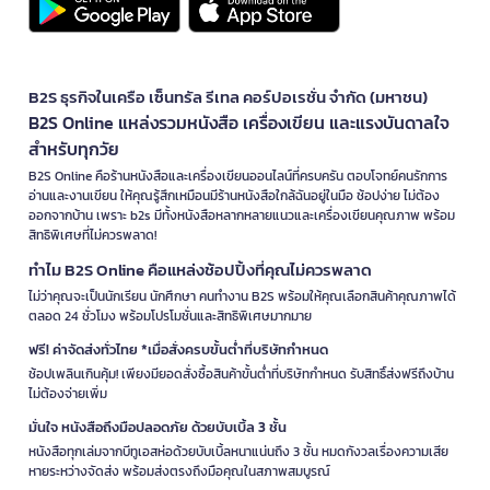
B2S ธุรกิจในเครือ เซ็นทรัล รีเทล คอร์ปอเรชั่น จำกัด (มหาชน)
B2S Online แหล่งรวมหนังสือ เครื่องเขียน และแรงบันดาลใจ
สำหรับทุกวัย
B2S Online คือร้านหนังสือและเครื่องเขียนออนไลน์ที่ครบครัน ตอบโจทย์คนรักการ
อ่านและงานเขียน ให้คุณรู้สึกเหมือนมีร้านหนังสือใกล้ฉันอยู่ในมือ ช้อปง่าย ไม่ต้อง
ออกจากบ้าน เพราะ b2s มีทั้งหนังสือหลากหลายแนวและเครื่องเขียนคุณภาพ พร้อม
สิทธิพิเศษที่ไม่ควรพลาด!
ทำไม B2S Online คือแหล่งช้อปปิ้งที่คุณไม่ควรพลาด
ไม่ว่าคุณจะเป็นนักเรียน นักศึกษา คนทำงาน B2S พร้อมให้คุณเลือกสินค้าคุณภาพได้
ตลอด 24 ชั่วโมง พร้อมโปรโมชั่นและสิทธิพิเศษมากมาย
ฟรี! ค่าจัดส่งทั่วไทย *เมื่อสั่งครบขั้นต่ำที่บริษัทกำหนด
ช้อปเพลินเกินคุ้ม! เพียงมียอดสั่งซื้อสินค้าขั้นต่ำที่บริษัทกำหนด รับสิทธิ์ส่งฟรีถึงบ้าน
ไม่ต้องจ่ายเพิ่ม
มั่นใจ หนังสือถึงมือปลอดภัย ด้วยบับเบิ้ล 3 ชั้น
หนังสือทุกเล่มจากบีทูเอสห่อด้วยบับเบิ้ลหนาแน่นถึง 3 ชั้น หมดกังวลเรื่องความเสีย
หายระหว่างจัดส่ง พร้อมส่งตรงถึงมือคุณในสภาพสมบูรณ์