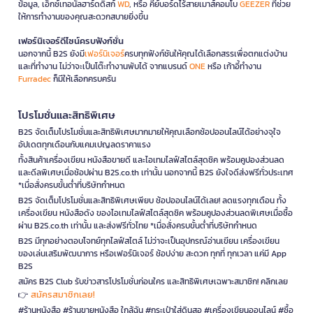
ข้อมูล, เอ็กซ์เทอนัลฮาร์ดดิสก์
WD
, หรือ คีย์บอร์ดไร้สายเมาส์คอมโบ
GEEZER
ที่ช่วย
ให้การทำงานของคุณสะดวกสบายยิ่งขึ้น
เฟอร์นิเจอร์ดีไซน์ครบฟังก์ชั่น
นอกจากนี้ B2S ยังมี
เฟอร์นิเจอร์
ครบทุกฟังก์ชันให้คุณได้เลือกสรรเพื่อตกแต่งบ้าน
และที่ทำงาน ไม่ว่าจะเป็นโต๊ะทำงานพับได้ จากแบรนด์
ONE
หรือ เก้าอี้ทำงาน
Furradec
ก็มีให้เลือกครบครัน
โปรโมชั่นและสิทธิพิเศษ
B2S จัดเต็มโปรโมชั่นและสิทธิพิเศษมากมายให้คุณเลือกช้อปออนไลน์ได้อย่างจุใจ
อัปเดตทุกเดือนกับแคมเปญลดราคาแรง
ทั้งสินค้าเครื่องเขียน หนังสือขายดี และไอเทมไลฟ์สไตล์สุดชิค พร้อมคูปองส่วนลด
และดีลพิเศษเมื่อช้อปผ่าน B2S.co.th เท่านั้น นอกจากนี้ B2S ยังใจดีส่งฟรีทั่วประเทศ
*เมื่อสั่งครบขั้นต่ำที่บริษัทกำหนด
B2S จัดเต็มโปรโมชั่นและสิทธิพิเศษเพียบ ช้อปออนไลน์ได้เลย! ลดแรงทุกเดือน ทั้ง
เครื่องเขียน หนังสือดัง ของไอเทมไลฟ์สไตล์สุดชิค พร้อมคูปองส่วนลดพิเศษเมื่อซื้อ
ผ่าน B2S.co.th เท่านั้น และส่งฟรีทั่วไทย *เมื่อสั่งครบขั้นต่ำที่บริษัทกำหนด
B2S มีทุกอย่างตอบโจทย์ทุกไลฟ์สไตล์ ไม่ว่าจะเป็นอุปกรณ์อ่านเขียน เครื่องเขียน
ของเล่นเสริมพัฒนาการ หรือเฟอร์นิเจอร์ ช้อปง่าย สะดวก ทุกที่ ทุกเวลา แค่มี App
B2S
สมัคร B2S Club รับข่าวสารโปรโมชั่นก่อนใคร และสิทธิพิเศษเฉพาะสมาชิก! คลิกเลย
สมัครสมาชิกเลย!
👉
#ร้านหนังสือ #ร้านขายหนังสือ ใกล้ฉัน #กระเป๋าใส่ดินสอ #เครื่องเขียนออนไลน์ #ซื้อ