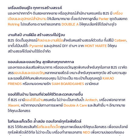
เครื่องเขียนคู่ใจ ทุกการสร้างสรรค์
มองหาปากกาดีๆ ดินสอหลากหลาย หรืออุปกรณ์สำนักงานครบครัน B2S มี
เครื่อง
เขียนและอุปกรณ์สำนักงาน
ให้เลือกมากมาย ตั้งแต่ปากกาลูกลื่น
Parker
ชุดดินสอกด
Rotring
ไปจนถึงกระดาษถ่ายเอกสาร
DOUBLE A
ให้คุณเลือกใช้ได้อย่างจุใจ
งานศิลป์ งานฝีมือ สร้างสรรค์ไม่รู้จบ
B2S จัดเต็มอุปกรณ์
ศิลปะและงานฝีมือ
สำหรับคนสร้างสรรค์ตัวจริง ทั้งสีไม้
Colleen
,
ขาตั้งไม้บนโต๊ะ
Pyramid
และอุปกรณ์ DIY ต่างๆ จาก
MONT MARTE
ให้คุณ
สร้างสรรค์ได้อย่างไร้ขีดจำกัด
ของเล่นและของขวัญ สุดพิเศษทุกเทศกาล
มองหาของเล่นเสริมพัฒนาการ หรือของขวัญสุดพิเศษสำหรับทุกโอกาส B2S เราคัด
สรร
ของเล่นและของขวัญ
หลากหลายสไตล์ เหมาะสำหรับทุกเพศทุกวัย สร้างความสุข
และรอยยิ้มให้กับคนพิเศษของคุณ ไม่ว่าจะเป็น กระเป๋าเก็บอุณหภูมิ
KAKAO
FRIENDS
หรือเกมจดหมายรัก
SIAM BOARDGAMES
เรามีครบ!
ของใช้ในบ้าน ไอเทมที่ช่วยให้ชีวิตสะดวกสบายขึ้น
ที่ B2S เรามี
ของใช้ในบ้าน
ครบครัน ไม่ว่าจะเป็นกาต้มน้ำ
Anitech
, เครื่องฟอกอากาศ
Xiaomi
, หน้ากากอนามัยทางการแพทย์
Double A Care
และสินค้าอื่น ๆ อีกมากมาย
ให้คุณเลือกสรร
ไอทีและแก็ดเจ็ต ล้ำสมัย ตอบโจทย์ทุกไลฟ์สไตล์
B2S ได้คัดสรรสินค้า
ไอทีและแก็ดเจ็ต
คุณภาพเยี่ยมมาให้คุณเลือกสรร เพื่อตอบโจทย์
ทุกไลฟ์สไตล์ดิจิทัล ไม่ว่าจะเป็น เครื่องทำลายเอกสาร
NEO
เพื่อความปลอดภัยของ